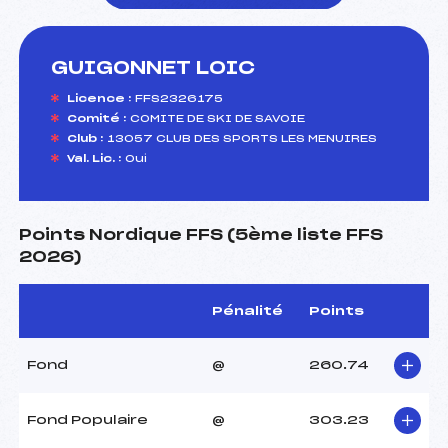
GUIGONNET LOIC
foi(s) le ski
Licence :
FFS2326175
Comité :
COMITE DE SKI DE SAVOIE
Club :
13057 CLUB DES SPORTS LES MENUIRES
Val. Lic. :
Oui
Points Nordique FFS (5ème liste FFS
2026)
Pénalité
Points
Fond
@
260.74
Fond Populaire
@
303.23