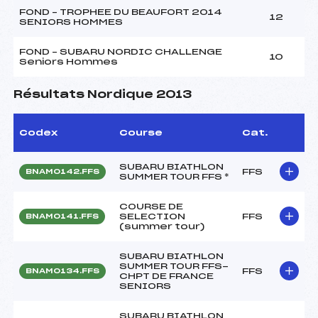
FOND – TROPHEE DU BEAUFORT 2014
12
SENIORS HOMMES
FOND – SUBARU NORDIC CHALLENGE
10
Seniors Hommes
Résultats Nordique 2013
Codex
Course
Cat.
SUBARU BIATHLON
FFS
BNAM0142.FFS
SUMMER TOUR FFS *
COURSE DE
SELECTION
FFS
BNAM0141.FFS
(summer tour)
SUBARU BIATHLON
SUMMER TOUR FFS-
FFS
BNAM0134.FFS
CHPT DE FRANCE
SENIORS
SUBARU BIATHLON