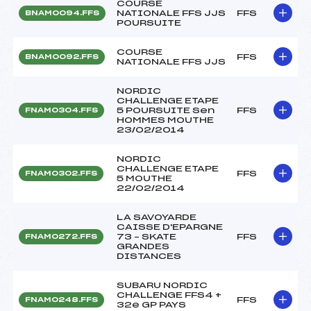
COURSE
NATIONALE FFS JJS
FFS
BNAM0094.FFS
POURSUITE
COURSE
FFS
BNAM0092.FFS
NATIONALE FFS JJS
NORDIC
CHALLENGE ETAPE
5 POURSUITE Sen
FFS
FNAM0304.FFS
HOMMES MOUTHE
23/02/2014
NORDIC
CHALLENGE ETAPE
FFS
FNAM0302.FFS
5 MOUTHE
22/02/2014
LA SAVOYARDE
CAISSE D'EPARGNE
73 – SKATE
FFS
FNAM0272.FFS
GRANDES
DISTANCES
SUBARU NORDIC
CHALLENGE FFS4 +
FFS
FNAM0248.FFS
32e GP PAYS