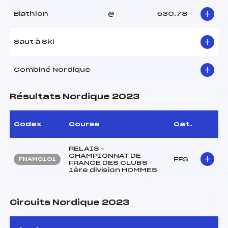
Biathlon
@
530.78
Saut à Ski
Combiné Nordique
Résultats Nordique 2023
Codex
Course
Cat.
RELAIS –
CHAMPIONNAT DE
FFS
FNAM0101
FRANCE DES CLUBS
1ère division HOMMES
Circuits Nordique 2023