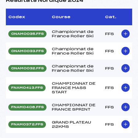
Résultats Nordique 2014
Codex
Course
Cat.
Championnat de
FFS
ONAM0035.FFS
France Roller Ski
Championnat de
FFS
ONAM0033.FFS
France Roller Ski
Championnat de
FFS
ONAM0032.FFS
France Roller Ski
CHAMPIONNAT DE
FRANCE MASS
FFS
FNAM0413.FFS
START
CHAMPIONNAT DE
FFS
FNAM0406.FFS
FRANCE SPRINT
GRAND PLATEAU
FFS
FNAM0372.FFS
22KMS