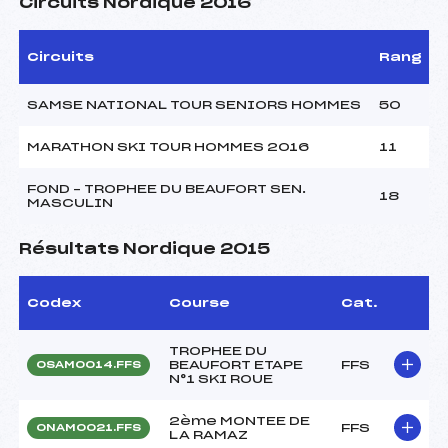
Circuits Nordique 2016
Circuits
Rang
SAMSE NATIONAL TOUR SENIORS HOMMES
50
MARATHON SKI TOUR HOMMES 2016
11
FOND – TROPHEE DU BEAUFORT SEN.
18
MASCULIN
Résultats Nordique 2015
Codex
Course
Cat.
TROPHEE DU
BEAUFORT ETAPE
FFS
OSAM0014.FFS
N°1 SKI ROUE
2ème MONTEE DE
FFS
ONAM0021.FFS
LA RAMAZ