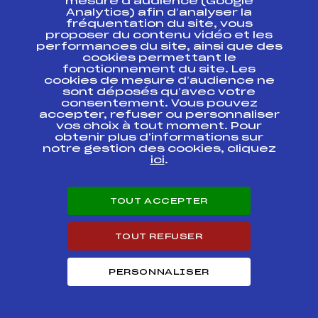
mesure d’audience (Google
MINI TOUR
Analytics) afin d’analyser la
fréquentation du site, vous
proposer du contenu vidéo et les
RELAIS MIXTE –
performances du site, ainsi que des
SUBARU BIATHLON
FFS
BNAT0061
CHALLENGE FFS
cookies permettant le
JEU/JUN
fonctionnement du site. Les
cookies de mesure d’audience ne
sont déposés qu’avec votre
Subaru Biathlon
consentement. Vous pouvez
challenge FFS
FFS
BNAM0063.FFS
accepter, refuser ou personnaliser
JEUN/JUN
vos choix à tout moment. Pour
obtenir plus d'informations sur
LE MARATHON de
notre gestion des cookies, cliquez
BESSANS
ici
.
FFS
FNAM0094.FFS
MARATHON SKI
TOUR
TOUT ACCEPTER
CHAMPIONNATS DE
FRANCE
JEUNES/JUNIORS
FFS
BNAM0042.FFS
BIATHLON
TOUT REFUSER
POURSUITE
06.01.13 HOMMES
PERSONNALISER
Subaru Biathlon
challenge FFS et
Championnats de
FRANCE JEUN/JUN
FFS
BNAM0041.FFS