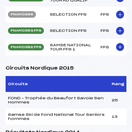
TOUR KO QUALIF
SELECTION FFS
FFS
FNAM0396
SELECTION FFS
FFS
FNAM0393.FFS
SAMSE NATIONAL
FFS
FNAM0382.FFS
TOUR FFS 1
Circuits Nordique 2015
Circuits
Rang
FOND – Trophée du Beaufort Savoie Sen
25
Hommes
Samse Ski de Fond National Tour Seniors
13
hommes