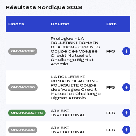
Résultats Nordique 2018
Codex
Course
Cat.
Prologue – LA
ROLLERSKI ROMAIN
CLAUDON – SPRINTS
Coupe des Vosges
FFS
OMVM0032
Crédit Mutuel et
Challenge BigMat
Atomic
LA ROLLERSKI
ROMAIN CLAUDON –
POURSUITE Coupe
FFS
OMVM0036
des Vosges Crédit
Mutuel et Challenge
BigMat Atomic
AIX SKI
FFS
ONAM0021.FFS
INVITATIONAL
AIX SKI
FFS
ONAM0022
INVITATIONAL