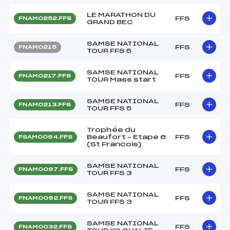
LE MARATHON DU
FFS
FNAM0252.FFS
GRAND BEC
SAMSE NATIONAL
FFS
FNAM0215
TOUR FFS 5
SAMSE NATIONAL
FFS
FNAM0217.FFS
TOUR Mass start
SAMSE NATIONAL
FFS
FNAM0213.FFS
TOUR FFS 5
Trophée du
Beaufort – Etape 6
FFS
FSAM0094.FFS
(St Francois)
SAMSE NATIONAL
FFS
FNAM0097.FFS
TOUR FFS 3
SAMSE NATIONAL
FFS
FNAM0092.FFS
TOUR FFS 3
SAMSE NATIONAL
FFS
FNAM0032.FFS