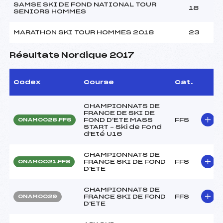
SAMSE SKI DE FOND NATIONAL TOUR
18
SENIORS HOMMES
MARATHON SKI TOUR HOMMES 2018
23
Résultats Nordique 2017
Codex
Course
Cat.
CHAMPIONNATS DE
FRANCE DE SKI DE
FOND D'ETE MASS
FFS
ONAM0028.FFS
START – Ski de Fond
d'Eté U16
CHAMPIONNATS DE
FRANCE SKI DE FOND
FFS
ONAM0021.FFS
D'ETE
CHAMPIONNATS DE
FRANCE SKI DE FOND
FFS
ONAM0029
D'ETE