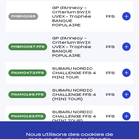
GP d'Annecy –
Criterium SWIX
UVEX – Trophée
FFS
FMBM0095
BANQUE
POPULAIRE
GP d'Annecy –
Criterium SWIX
UVEX – Trophée
FFS
FMBM0097.FFS
BANQUE
POPULAIRE
SUBARU NORDIC
CHALLENGE FFS 4
FFS
FNAM0473.FFS
MINI TOUR
SUBARU NORDIC
CHALLENGE FFS 4
FFS
FNAM0199.FFS
(MINI TOUR)
SUBARU NORDIC
CHALLENGE FFS 4
FFS
FNAM0193.FFS
(MINI TOUR)
SUBARU NORDIC
Nous utilisons des cookies de
CHALLENGE FFS 4
FFS
FNAM0196