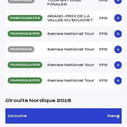
TOUR SNT FFS2
FFS
FNAM0034
FINALES
GRAND-PRIX DE LA
FFS
FMBM0025.FFS
VALLEE DU BOUCHET
Samse National Tour
FFS
FNAM0015.FFS
Samse National Tour
FFS
FNAM0018
Samse National Tour
FFS
FNAM0014.FFS
Samse National Tour
FFS
FNAM0012.FFS
Circuits Nordique 2018
Circuits
Rang