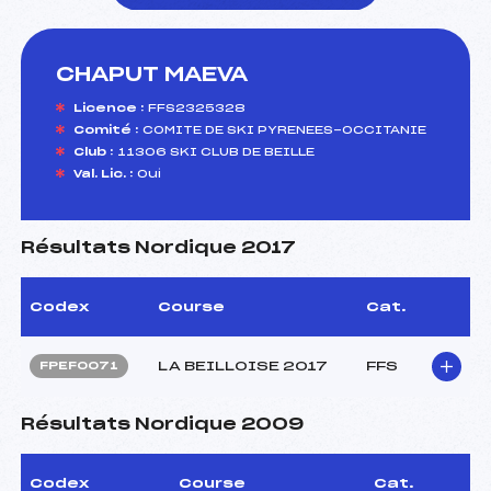
CHAPUT MAEVA
foi(s) le ski
Licence :
FFS2325328
Comité :
COMITE DE SKI PYRENEES-OCCITANIE
Club :
11306 SKI CLUB DE BEILLE
Val. Lic. :
Oui
Résultats Nordique 2017
Codex
Course
Cat.
LA BEILLOISE 2017
FFS
FPEF0071
Résultats Nordique 2009
Codex
Course
Cat.