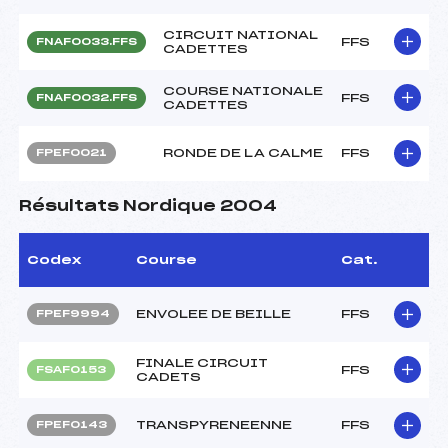
CIRCUIT NATIONAL
FFS
FNAF0033.FFS
CADETTES
COURSE NATIONALE
FFS
FNAF0032.FFS
CADETTES
RONDE DE LA CALME
FFS
FPEF0021
Résultats Nordique 2004
Codex
Course
Cat.
ENVOLEE DE BEILLE
FFS
FPEF9994
FINALE CIRCUIT
FFS
FSAF0153
CADETS
TRANSPYRENEENNE
FFS
FPEF0143