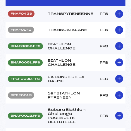
TRANSPYRENEENNE
FFS
FNAF0433
TRANSCATALANE
FFS
FNAF0141
BIATHLON
FFS
BNAF0052.FFS
CHALLENGE
BIATHLON
FFS
BNAF0051.FFS
CHALLENGE
LA RONDE DE LA
FFS
FPEF0032.FFS
CALME
1er BIATHLON
FFS
BPEF0013
PYRENEEN
Subaru Biathlon
Challenge
FFS
BNAF0012.FFS
POURSUITE
OFFICIELLE