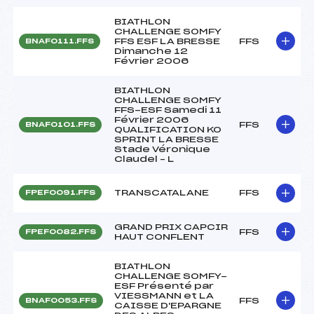
BIATHLON
CHALLENGE SOMFY
FFS ESF LA BRESSE
FFS
BNAF0111.FFS
Dimanche 12
Février 2006
BIATHLON
CHALLENGE SOMFY
FFS-ESF Samedi 11
Février 2006
FFS
BNAF0101.FFS
QUALIFICATION KO
SPRINT LA BRESSE
Stade Véronique
Claudel – L
TRANSCATALANE
FFS
FPEF0091.FFS
GRAND PRIX CAPCIR
FFS
FPEF0082.FFS
HAUT CONFLENT
BIATHLON
CHALLENGE SOMFY-
ESF Présenté par
VIESSMANN et LA
FFS
BNAF0053.FFS
CAISSE D'EPARGNE