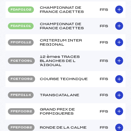
CHAMPIONNAT DE
FFS
FDAF0102
FRANCE CADETTES
CHAMPIONNAT DE
FFS
FDAF0101
FRANCE CADETTES
CRITERIUM INTER
FFS
FPOF0112
REGIONAL
12 èmes TRACES
BLANCHES DE L
FFS
FCET0091
'AIGOUAL
COURSE TECHNIQUE
FFS
FCET0092
TRANSCATALANE
FFS
FPEF0114
GRAND PRIX DE
FFS
FPEF0092
FORMIGUERES
RONDE DE LA CALME
FFS
FPEF0082