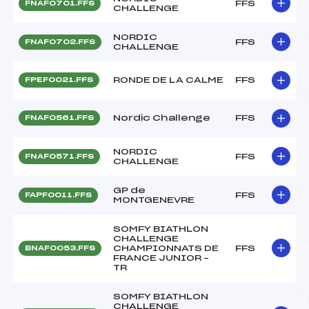
FFS
FNAF0701.FFS
CHALLENGE
NORDIC
FFS
FNAF0702.FFS
CHALLENGE
RONDE DE LA CALME
FFS
FPEF0021.FFS
Nordic Challenge
FFS
FNAF0561.FFS
NORDIC
FFS
FNAF0571.FFS
CHALLENGE
GP de
FFS
FAPF0011.FFS
MONTGENEVRE
SOMFY BIATHLON
CHALLENGE
CHAMPIONNATS DE
FFS
BNAF0053.FFS
FRANCE JUNIOR –
TR
SOMFY BIATHLON
CHALLENGE