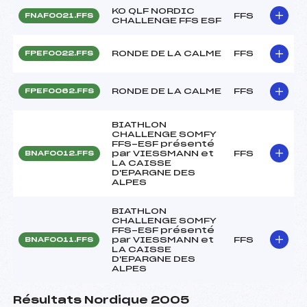
KO QLF NORDIC
FFS
FNAF0021.FFS
CHALLENGE FFS ESF
RONDE DE LA CALME
FFS
FPEF0022.FFS
RONDE DE LA CALME
FFS
FPEF0062.FFS
BIATHLON
CHALLENGE SOMFY
FFS-ESF présenté
par VIESSMANN et
FFS
BNAF0012.FFS
LA CAISSE
D'EPARGNE DES
ALPES
BIATHLON
CHALLENGE SOMFY
FFS-ESF présenté
par VIESSMANN et
FFS
BNAF0011.FFS
LA CAISSE
D'EPARGNE DES
ALPES
Résultats Nordique 2005