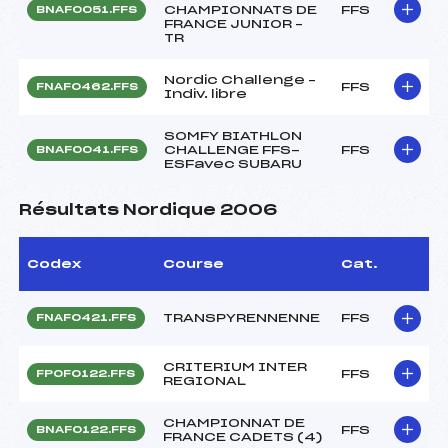
CHAMPIONNATS DE
FFS
BNAF0051.FFS
FRANCE JUNIOR –
TR
Nordic Challenge –
FFS
FNAF0462.FFS
Indiv. libre
SOMFY BIATHLON
CHALLENGE FFS-
FFS
BNAF0041.FFS
ESFavec SUBARU
Résultats Nordique 2006
Codex
Course
Cat.
TRANSPYRENNENNE
FFS
FNAF0421.FFS
CRITERIUM INTER
FFS
FPOF0122.FFS
REGIONAL
CHAMPIONNAT DE
FFS
BNAF0122.FFS
FRANCE CADETS (4)