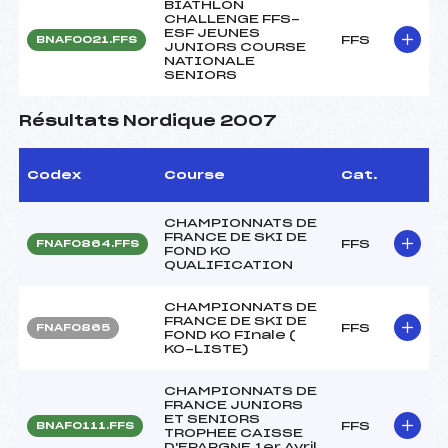
BIATHLON
CHALLENGE FFS-
ESF JEUNES
FFS
BNAF0021.FFS
JUNIORS COURSE
NATIONALE
SENIORS
Résultats Nordique 2007
Codex
Course
Cat.
CHAMPIONNATS DE
FRANCE DE SKI DE
FFS
FNAF0864.FFS
FOND KO
QUALIFICATION
CHAMPIONNATS DE
FRANCE DE SKI DE
FFS
FNAF0865
FOND KO FInale (
KO-LISTE)
CHAMPIONNATS DE
FRANCE JUNIORS
ET SENIORS
FFS
BNAF0111.FFS
TROPHEE CAISSE
D'EPARGNE 1er Avril