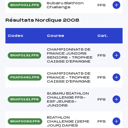
Subaru Biathlon
FFS
BNAF0011.FFS
Challenge
Résultats Nordique 2008
Codex
Course
Cat.
CHAMPIONNATS DE
FRANCE JUNIORS
FFS
BNAF0131.FFS
SENIORS – TROPHEE
CAISSE D'EPARGNE
CHAMPIONNATS DE
FRANCE – TROPHEE
FFS
FNAF0491.FFS
CAISSE D'EPARGNE
SUBARU BIATHLON
CHALLENGE FFS-
FFS
BNAF0121.FFS
ESF JEUNES-
JUNIORS
BIATHLON
CHALLENGE (2EME
FFS
BNAF0092.FFS
JOUR) DAMES