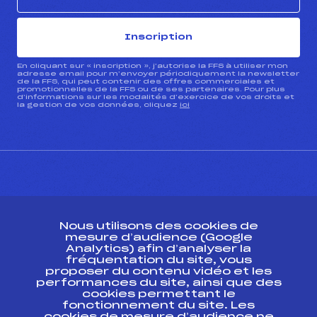
Inscription
En cliquant sur « inscription », j’autorise la FFS à utiliser mon
adresse email pour m’envoyer périodiquement la newsletter
de la FFS, qui peut contenir des offres commerciales et
promotionnelles de la FFS ou de ses partenaires. Pour plus
d’informations sur les modalités d’exercice de vos droits et
la gestion de vos données, cliquez
ici
CONTACT
Nous utilisons des cookies de
ESPACE PRESSE
mesure d’audience (Google
Analytics) afin d’analyser la
fréquentation du site, vous
Ressources
proposer du contenu vidéo et les
performances du site, ainsi que des
Pass’Neige
cookies permettant le
Projet sportif fédéral
fonctionnement du site. Les