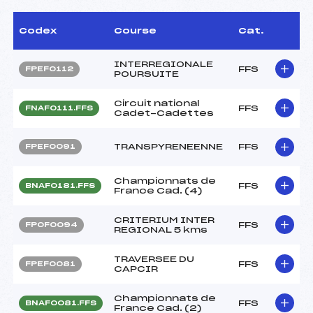
Codex
Course
Cat.
INTERREGIONALE
FFS
FPEF0112
POURSUITE
Circuit national
FFS
FNAF0111.FFS
Cadet-Cadettes
TRANSPYRENEENNE
FFS
FPEF0091
Championnats de
FFS
BNAF0181.FFS
France Cad. (4)
CRITERIUM INTER
FFS
FPOF0094
REGIONAL 5 kms
TRAVERSEE DU
FFS
FPEF0081
CAPCIR
Championnats de
FFS
BNAF0081.FFS
France Cad. (2)