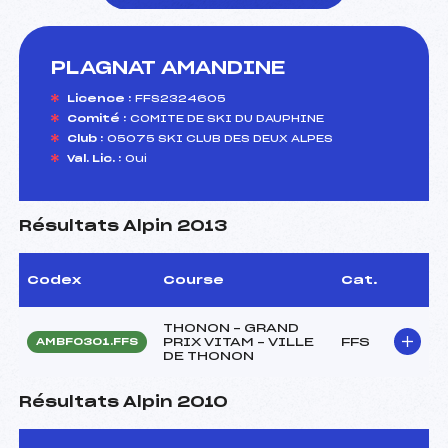
PLAGNAT AMANDINE
foi(s) le ski
Licence :
FFS2324605
Comité :
COMITE DE SKI DU DAUPHINE
Club :
05075 SKI CLUB DES DEUX ALPES
Val. Lic. :
Oui
Résultats Alpin 2013
Codex
Course
Cat.
THONON – GRAND
PRIX VITAM – VILLE
FFS
AMBF0301.FFS
DE THONON
Résultats Alpin 2010