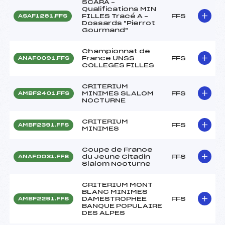
SCARA –
Qualifications MIN
FILLES Tracé A –
FFS
ASAF1261.FFS
Dossards "Pierrot
Gourmand"
Championnat de
France UNSS
FFS
ANAF0091.FFS
COLLEGES FILLES
CRITERIUM
MINIMES SLALOM
FFS
AMBF2401.FFS
NOCTURNE
CRITERIUM
FFS
AMBF2391.FFS
MINIMES
Coupe de France
du Jeune Citadin
FFS
ANAF0031.FFS
Slalom Nocturne
CRITERIUM MONT
BLANC MINIMES
DAMESTROPHEE
FFS
AMBF2291.FFS
BANQUE POPULAIRE
DES ALPES