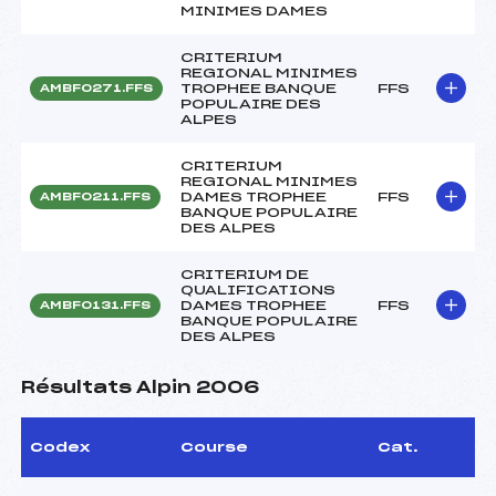
MINIMES DAMES
CRITERIUM
REGIONAL MINIMES
TROPHEE BANQUE
FFS
AMBF0271.FFS
POPULAIRE DES
ALPES
CRITERIUM
REGIONAL MINIMES
DAMES TROPHEE
FFS
AMBF0211.FFS
BANQUE POPULAIRE
DES ALPES
CRITERIUM DE
QUALIFICATIONS
DAMES TROPHEE
FFS
AMBF0131.FFS
BANQUE POPULAIRE
DES ALPES
Résultats Alpin 2006
Codex
Course
Cat.