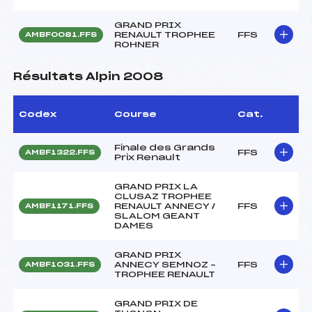
GRAND PRIX
RENAULT TROPHEE
FFS
AMBF0081.FFS
ROHNER
Résultats Alpin 2008
Codex
Course
Cat.
Finale des Grands
FFS
AMBF1322.FFS
Prix Renault
GRAND PRIX LA
CLUSAZ TROPHEE
RENAULT ANNECY /
FFS
AMBF1171.FFS
SLALOM GEANT
DAMES
GRAND PRIX
ANNECY SEMNOZ –
FFS
AMBF1031.FFS
TROPHEE RENAULT
GRAND PRIX DE