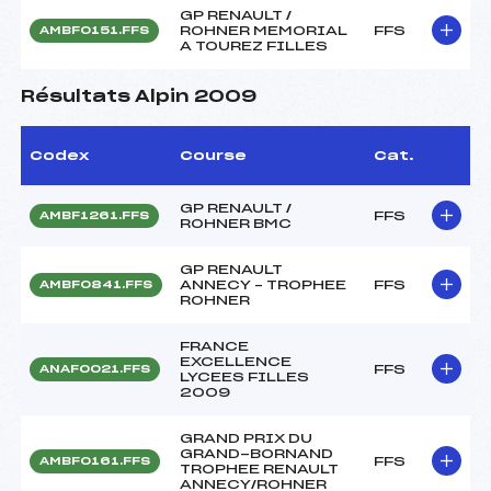
GP RENAULT /
ROHNER MEMORIAL
FFS
AMBF0151.FFS
A TOUREZ FILLES
Résultats Alpin 2009
Codex
Course
Cat.
GP RENAULT /
FFS
AMBF1261.FFS
ROHNER BMC
GP RENAULT
ANNECY – TROPHEE
FFS
AMBF0841.FFS
ROHNER
FRANCE
EXCELLENCE
FFS
ANAF0021.FFS
LYCEES FILLES
2009
GRAND PRIX DU
GRAND-BORNAND
FFS
AMBF0161.FFS
TROPHEE RENAULT
ANNECY/ROHNER