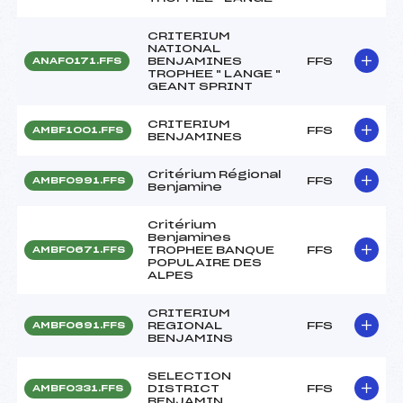
CRITERIUM
NATIONAL
BENJAMINES
FFS
ANAF0171.FFS
TROPHEE " LANGE "
GEANT SPRINT
CRITERIUM
FFS
AMBF1001.FFS
BENJAMINES
Critérium Régional
FFS
AMBF0991.FFS
Benjamine
Critérium
Benjamines
TROPHEE BANQUE
FFS
AMBF0671.FFS
POPULAIRE DES
ALPES
CRITERIUM
REGIONAL
FFS
AMBF0691.FFS
BENJAMINS
SELECTION
DISTRICT
FFS
AMBF0331.FFS
BENJAMIN