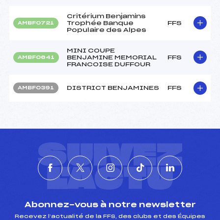
Critérium Benjamins
Trophée Banque
FFS
AMBF0721
Populaire des Alpes
MINI COUPE
BENJAMINE MEMORIAL
FFS
AMBF0641
FRANCOISE DUFFOUR
DISTRICT BENJAMINES
FFS
AMBF0391
SUIVEZ
L'ACTU
Abonnez-vous à notre newsletter
Recevez l’actualité de la FFS, des clubs et des Équipes