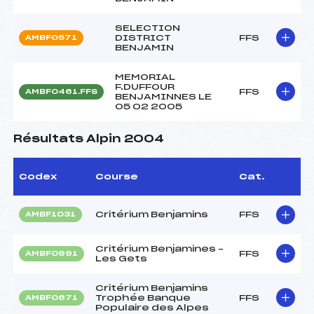
SELECTION
DISTRICT
FFS
AMBF0571
BENJAMIN
MEMORIAL
F.DUFFOUR
FFS
AMBF0461.FFS
BENJAMINNES LE
05 02 2005
Résultats Alpin 2004
Codex
Course
Cat.
Critérium Benjamins
FFS
AMBF1031
Critérium Benjamines –
FFS
AMBF0991
Les Gets
Critérium Benjamins
Trophée Banque
FFS
AMBF0671
Populaire des Alpes