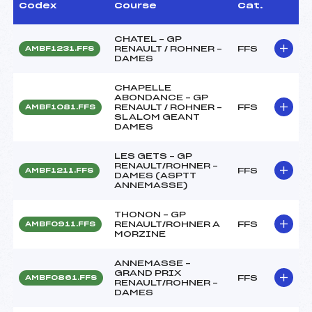
Codex
Course
Cat.
CHATEL – GP
RENAULT / ROHNER –
FFS
AMBF1231.FFS
DAMES
CHAPELLE
ABONDANCE – GP
RENAULT / ROHNER –
FFS
AMBF1081.FFS
SLALOM GEANT
DAMES
LES GETS – GP
RENAULT/ROHNER –
FFS
AMBF1211.FFS
DAMES (ASPTT
ANNEMASSE)
THONON – GP
RENAULT/ROHNER A
FFS
AMBF0911.FFS
MORZINE
ANNEMASSE –
GRAND PRIX
FFS
AMBF0861.FFS
RENAULT/ROHNER –
DAMES