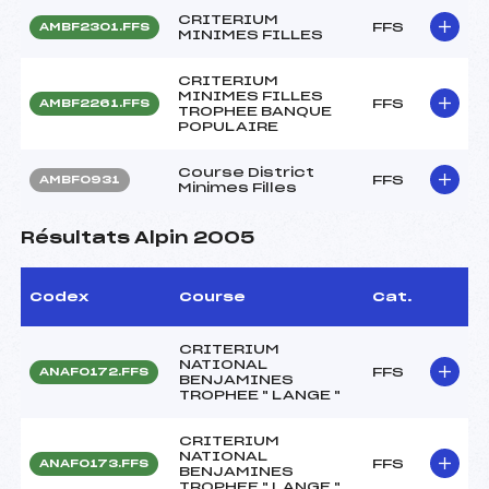
CRITERIUM
FFS
AMBF2301.FFS
MINIMES FILLES
CRITERIUM
MINIMES FILLES
FFS
AMBF2261.FFS
TROPHEE BANQUE
POPULAIRE
Course District
FFS
AMBF0931
Minimes Filles
Résultats Alpin 2005
Codex
Course
Cat.
CRITERIUM
NATIONAL
FFS
ANAF0172.FFS
BENJAMINES
TROPHEE " LANGE "
CRITERIUM
NATIONAL
FFS
ANAF0173.FFS
BENJAMINES
TROPHEE " LANGE "