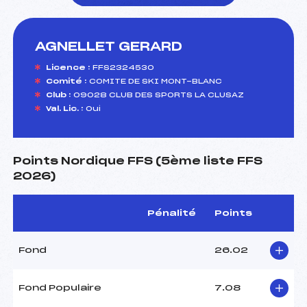
AGNELLET GERARD
foi(s) le ski
Licence :
FFS2324530
Comité :
COMITE DE SKI MONT-BLANC
Club :
09028 CLUB DES SPORTS LA CLUSAZ
Val. Lic. :
Oui
Points Nordique FFS (5ème liste FFS
2026)
Pénalité
Points
Fond
26.02
Fond Populaire
7.08