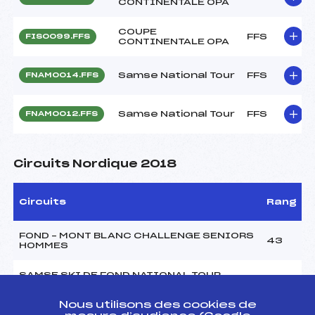
CONTINENTALE OPA
COUPE
FFS
FIS0099.FFS
CONTINENTALE OPA
Samse National Tour
FFS
FNAM0014.FFS
Samse National Tour
FFS
FNAM0012.FFS
Circuits Nordique 2018
Circuits
Rang
FOND – MONT BLANC CHALLENGE SENIORS
43
HOMMES
SAMSE SKI DE FOND NATIONAL TOUR
14
SENIORS HOMMES
Nous utilisons des cookies de
MARATHON SKI TOUR HOMMES 2018
18