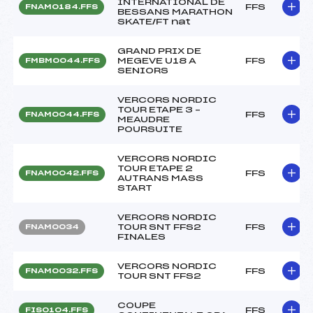
INTERNATIONAL DE
FFS
FNAM0184.FFS
BESSANS MARATHON
SKATE/FT nat
GRAND PRIX DE
MEGEVE U18 A
FFS
FMBM0044.FFS
SENIORS
VERCORS NORDIC
TOUR ETAPE 3 –
FFS
FNAM0044.FFS
MEAUDRE
POURSUITE
VERCORS NORDIC
TOUR ETAPE 2
FFS
FNAM0042.FFS
AUTRANS MASS
START
VERCORS NORDIC
TOUR SNT FFS2
FFS
FNAM0034
FINALES
VERCORS NORDIC
FFS
FNAM0032.FFS
TOUR SNT FFS2
COUPE
FFS
FIS0104.FFS