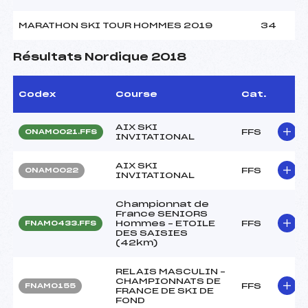
MARATHON SKI TOUR HOMMES 2019
34
Résultats Nordique 2018
Codex
Course
Cat.
AIX SKI
FFS
ONAM0021.FFS
INVITATIONAL
AIX SKI
FFS
ONAM0022
INVITATIONAL
Championnat de
France SENIORS
Hommes – ETOILE
FFS
FNAM0433.FFS
DES SAISIES
(42km)
RELAIS MASCULIN –
CHAMPIONNATS DE
FFS
FNAM0155
FRANCE DE SKI DE
FOND