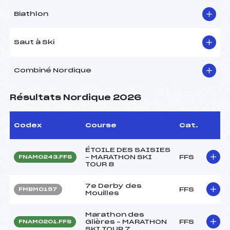
Biathlon
Saut à Ski
Combiné Nordique
Résultats Nordique 2026
Codex
Course
Cat.
ÉTOILE DES SAISIES
– MARATHON SKI
FFS
FNAM0243.FFS
TOUR 8
7e Derby des
FFS
FMBM0157
Mouilles
Marathon des
Glières – MARATHON
FFS
FNAM0201.FFS
SKI TOUR 7