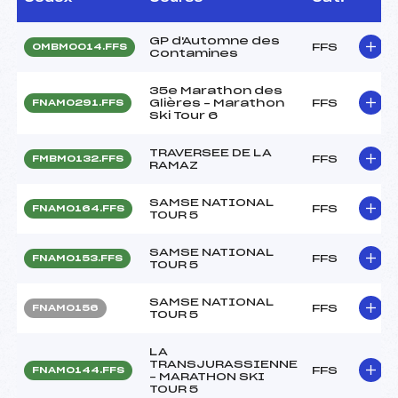
GP d'Automne des
FFS
OMBM0014.FFS
Contamines
35e Marathon des
Glières – Marathon
FFS
FNAM0291.FFS
Ski Tour 6
TRAVERSEE DE LA
FFS
FMBM0132.FFS
RAMAZ
SAMSE NATIONAL
FFS
FNAM0164.FFS
TOUR 5
SAMSE NATIONAL
FFS
FNAM0153.FFS
TOUR 5
SAMSE NATIONAL
FFS
FNAM0156
TOUR 5
LA
TRANSJURASSIENNE
FFS
FNAM0144.FFS
– MARATHON SKI
TOUR 5