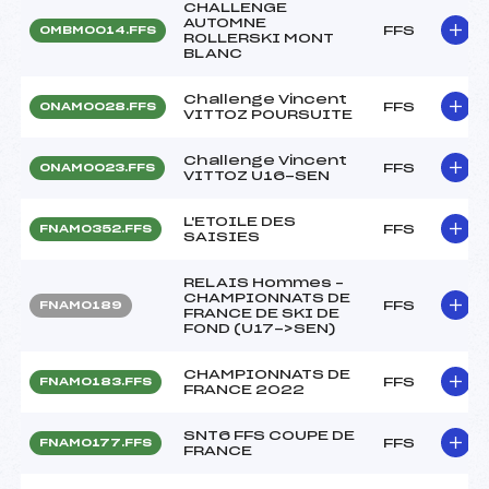
CHALLENGE
AUTOMNE
FFS
OMBM0014.FFS
ROLLERSKI MONT
BLANC
Challenge Vincent
FFS
ONAM0028.FFS
VITTOZ POURSUITE
Challenge Vincent
FFS
ONAM0023.FFS
VITTOZ U16-SEN
L'ETOILE DES
FFS
FNAM0352.FFS
SAISIES
RELAIS Hommes –
CHAMPIONNATS DE
FFS
FNAM0189
FRANCE DE SKI DE
FOND (U17->SEN)
CHAMPIONNATS DE
FFS
FNAM0183.FFS
FRANCE 2022
SNT6 FFS COUPE DE
FFS
FNAM0177.FFS
FRANCE