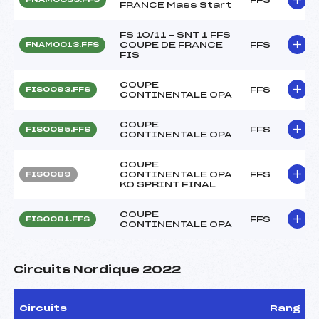
FRANCE Mass Start
FS 10/11 – SNT 1 FFS
COUPE DE FRANCE
FFS
FNAM0013.FFS
FIS
COUPE
FFS
FIS0093.FFS
CONTINENTALE OPA
COUPE
FFS
FIS0085.FFS
CONTINENTALE OPA
COUPE
CONTINENTALE OPA
FFS
FIS0089
KO SPRINT FINAL
COUPE
FFS
FIS0081.FFS
CONTINENTALE OPA
Circuits Nordique 2022
Circuits
Rang