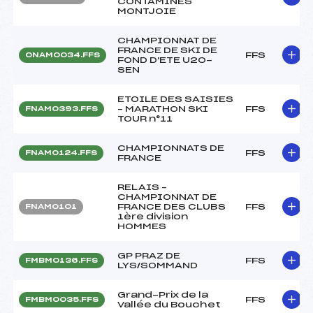
CONTAMINES
MONTJOIE
CHAMPIONNAT DE
FRANCE DE SKI DE
FFS
ONAM0034.FFS
FOND D'ETE U20-
SEN
ETOILE DES SAISIES
– MARATHON SKI
FFS
FNAM0393.FFS
TOUR n°11
CHAMPIONNATS DE
FFS
FNAM0124.FFS
FRANCE
RELAIS –
CHAMPIONNAT DE
FRANCE DES CLUBS
FFS
FNAM0101
1ère division
HOMMES
GP PRAZ DE
FFS
FMBM0136.FFS
LYS/SOMMAND
Grand-Prix de la
FFS
FMBM0035.FFS
Vallée du Bouchet