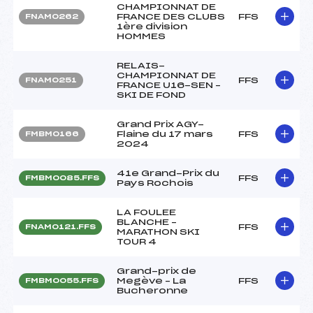
CHAMPIONNAT DE
FRANCE DES CLUBS
FFS
FNAM0262
1ère division
HOMMES
RELAIS-
CHAMPIONNAT DE
FFS
FNAM0251
FRANCE U16-SEN –
SKI DE FOND
Grand Prix AGY-
Flaine du 17 mars
FFS
FMBM0166
2024
41e Grand-Prix du
FFS
FMBM0085.FFS
Pays Rochois
LA FOULEE
BLANCHE –
FFS
FNAM0121.FFS
MARATHON SKI
TOUR 4
Grand-prix de
Megève – La
FFS
FMBM0055.FFS
Bucheronne