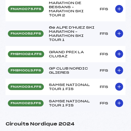
MARATHON DE
BESSANS –
FFS
FNAM0075.FFS
MARATHON SKI
TOUR 2
6e ALPE D'HUEZ SKI
MARATHON –
FFS
FNAM0052.FFS
MARATHON SKI
TOUR 1
GRAND PRIX LA
FFS
FMBM0024.FFS
CLUSAZ
GP CLUB NORDIC
FFS
FMBM0013.FFS
GLIERES
SAMSE NATIONAL
FFS
FNAM0034.FFS
TOUR 1 FIS
SAMSE NATIONAL
FFS
FNAM0023.FFS
TOUR 1 FIS
Circuits Nordique 2024