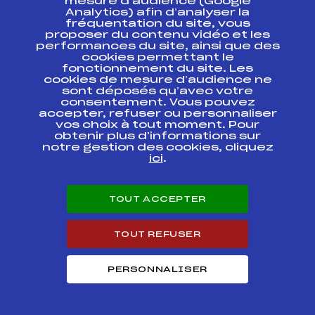
mesure d’audience (Google
Analytics) afin d’analyser la
fréquentation du site, vous
Résultats Nordique 2017
proposer du contenu vidéo et les
performances du site, ainsi que des
cookies permettant le
fonctionnement du site. Les
Codex
Course
Cat.
cookies de mesure d’audience ne
sont déposés qu’avec votre
consentement. Vous pouvez
CHAMPIONNATS DE
FRANCE DE SKI DE
accepter, refuser ou personnaliser
FOND D'ETE MASS
FFS
ONAM0028.FFS
vos choix à tout moment. Pour
START – Ski de Fond
obtenir plus d'informations sur
d'Eté U16
notre gestion des cookies, cliquez
ici
.
L'ETOILE DES
SAISIES
FFS
FNAM0412.FFS
CHAMPIONNATS DE
TOUT ACCEPTER
FRANCE LD
CHAMPIONNATS DE
TOUT REFUSER
FRANCE DES CLUBS
FFS
FNAT0141
1ère DIVISION
HOMMES
PERSONNALISER
CHAMPIONNATS DE
FFS
FNAM0135.FFS
FRANCE SKIATHLON