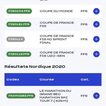
COUPE DU MONDE
FFS
FIS0104.FFS
COUPE DE FRANCE
FFS
FIS0121.FFS
FIS
COUPE DE FRANCE
FIS KO SPRINT
FFS
FIS0114
FINAL
COUPE DE FRANCE
FFS
FIS0112.FFS
FIS U20-SEN
Résultats Nordique 2020
Codex
Course
Cat.
LE MARATHON DU
GRAND BEC
FFS
FNAM0282.FFS
MARATHON SKI
TOUR 7 (42km)