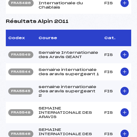
Internationale du
FIS
FRA5486
Chablais
Résultats Alpin 2011
Codex
Course
Cat.
Semaine Internationale
FIS
FRA5549
des Aravis GEANT
Semaine internationale
FIS
FRA5544
des aravis supergeant 1
semaine internationale
des aravis supergeant
FIS
FRA5545
2
SEMAINE
INTERNATIONALE DES
FIS
FRA5548
ARAVIS
SEMAINE
INTERNATIONALE DES
FIS
FRA5546