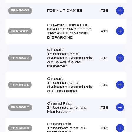
FIS NJR DAMES
FIS
FRA5602
CHAMPIONNAT DE
FRANCE CADETTES
FIS
FRA5601
TROPHEE CAISSE
D'EPARGNE
Circuit
International
d'Alsace Grand Prix
FIS
FRA5592
de la Vallée de
Munster
Circuit
International
FIS
FRA5591
d'Alsace Grand Prix
du Lac Blanc
Grand Prix
International du
FIS
FRA5590
Markstein
Grand Prix
International du
FIS
FRA5589