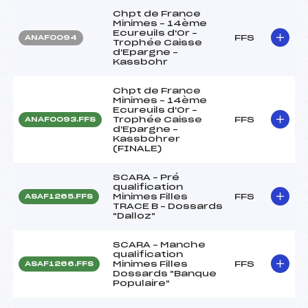
Chpt de France
Minimes – 14ème
Ecureuils d'Or –
FFS
ANAF0094
Trophée Caisse
d'Epargne –
Kassbohr
Chpt de France
Minimes – 14ème
Ecureuils d'Or –
Trophée Caisse
FFS
ANAF0093.FFS
d'Epargne –
Kassbohrer
(FINALE)
SCARA – Pré
qualification
Minimes Filles
FFS
ASAF1265.FFS
TRACE B – Dossards
"Dalloz"
SCARA – Manche
qualification
Minimes Filles
FFS
ASAF1266.FFS
Dossards "Banque
Populaire"