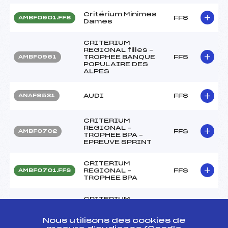
Critérium Minimes
FFS
AMBF0901.FFS
Dames
CRITERIUM
REGIONAL filles –
TROPHEE BANQUE
FFS
AMBF0961
POPULAIRE DES
ALPES
AUDI
FFS
ANAF9531
CRITERIUM
REGIONAL –
FFS
AMBF0702
TROPHEE BPA –
EPREUVE SPRINT
CRITERIUM
REGIONAL –
FFS
AMBF0701.FFS
TROPHEE BPA
CRITERIUM
REGIONAL OPEN –
FFS
AMBF0631.FFS
TROPHEE BPA
Nous utilisons des cookies de