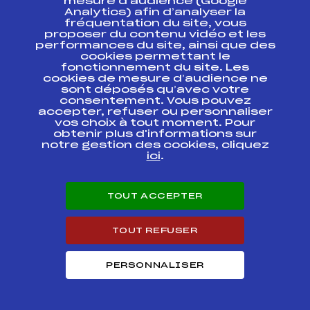
mesure d’audience (Google
CHAMPIONNAT DE
Analytics) afin d’analyser la
FRANCE MINIMES
fréquentation du site, vous
ECUREUIL D'OR 1ère
proposer du contenu vidéo et les
ETAPE Trophée
FFS
ANAF0013.FFS
performances du site, ainsi que des
Caisse d'Epargne –
cookies permettant le
Kässbohrer PRA
LOUP Filles
fonctionnement du site. Les
cookies de mesure d’audience ne
sont déposés qu’avec votre
CHAMPIONNAT DE
consentement. Vous pouvez
FRANCE MINIMES
accepter, refuser ou personnaliser
ECUREUIL D'OR 1ère
FFS
ANAF0012.FFS
vos choix à tout moment. Pour
ETAPE Trophée
obtenir plus d'informations sur
Caisse d'Epargne –
Kässbohrer Filles
notre gestion des cookies, cliquez
ici
.
CHAMPIONNAT DE
FRANCE MINIMES
1ère Etape
TOUT ACCEPTER
ECUREUILS d'OR
FFS
ANAF0011.FFS
TROPHEE CAISSE
D'EPARGNE
TOUT REFUSER
KÄSSBOHRER PRA
LOUP
PERSONNALISER
CRITERIUM
REGIONAL –
FFS
AMBF0233.FFS
TROPHEE BPA