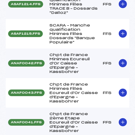
Minimes Filles
FFS
ASAF1214.FFS
TRACE B – Dossards
"Dalloz"
SCARA – Manche
qualification
Minimes Filles
FFS
ASAF1215.FFS
Dossards "Banque
Populaire"
Chpt de France
Minimes Ecureuil
d'Or Caisse
FFS
ANAF0042.FFS
d'Epargne –
Kassbohrer
Chpt de France
Minimes Filles
Ecureuil d'Or Caisse
FFS
ANAF0043.FFS
d'Epargne –
Kassbohrer
Chpt de France
2ème Etape
Ecureuil d'Or Caisse
FFS
ANAF0041.FFS
d'Epargne –
Kassbohrer