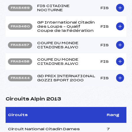
FIS CITADINE
FIS
FRA5469
NOCTURNE
GP International Citadin
des Loups – Qualif
FIS
FRA5460
Coupe de la Fédération
COUPE DU MONDE
FIS
FRA5457
CITADINES ALWC
COUPE DU MONDE
FIS
FRA5456
CITADINES ALWC
GD PRIX INTERNATIONAL
FIS
FRA5444
GOZZI SPORT 2000
Circuits Alpin 2013
Circuits
Rang
Circuit National Citadin Dames
7