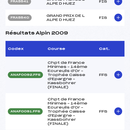
FIS
FRA5541
ALPE D HUEZ
GRAND PRIX DE L
FIS
FRA5540
ALPE D HUEZ
Résultats Alpin 2009
Codex
Course
Cat.
Chpt de France
Minimes – 14ème
Ecureuils d'Or –
Trophée Caisse
FFS
ANAF0092.FFS
d'Epargne –
Kassbohrer
(FINALE)
Chpt de France
Minimes – 14ème
Ecureuils d'Or –
Trophée Caisse
FFS
ANAF0091.FFS
d'Epargne –
Kassbohrer
(FINALE)