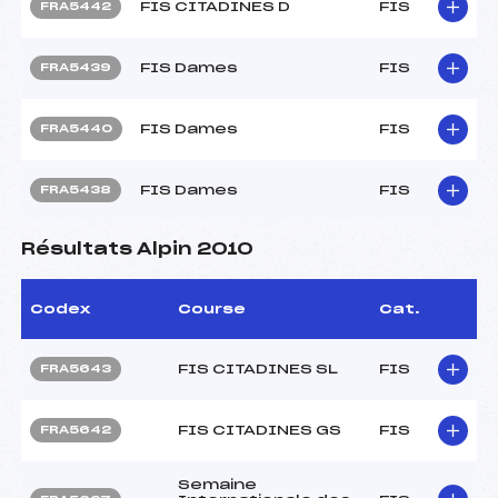
FIS CITADINES D
FIS
FRA5442
FIS Dames
FIS
FRA5439
FIS Dames
FIS
FRA5440
FIS Dames
FIS
FRA5438
Résultats Alpin 2010
Codex
Course
Cat.
FIS CITADINES SL
FIS
FRA5643
FIS CITADINES GS
FIS
FRA5642
Semaine