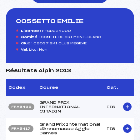
COSSETTO EMILIE
foi(s) le ski
Licence :
FFS2324000
Comité :
COMITE DE SKI MONT-BLANC
Club :
09037 SKI CLUB MEGEVE
Val. Lic. :
Non
Résultats Alpin 2013
Codex
Course
Cat.
GRAND PRIX
INTERNATIONAL
FIS
FRA5499
CITADIN
Grand Prix International
d'Annemasse Agglo
FIS
FRA5417
Dames