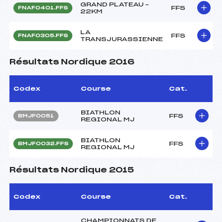
GRAND PLATEAU –
FFS
FNAF0401.FFS
22KM
LA
FFS
FNAF0305.FFS
TRANSJURASSIENNE
Résultats Nordique 2016
Codex
Course
Cat.
BIATHLON
FFS
BMJF0051
REGIONAL MJ
BIATHLON
FFS
BMJF0032.FFS
REGIONAL MJ
Résultats Nordique 2015
Codex
Course
Cat.
CHAMPIONNATS DE