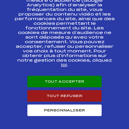
mesure d’audience (Google
challenge FFS
FFS
BNAF0041.FFS
JEN/JUN
Analytics) afin d’analyser la
fréquentation du site, vous
proposer du contenu vidéo et les
CHAMPIONNATS DE
performances du site, ainsi que des
FRANCE Jeunes/
FFS
BNAF0034.FFS
cookies permettant le
Juniors COURSE
fonctionnement du site. Les
NATIONALE Séniors
cookies de mesure d’audience ne
sont déposés qu’avec votre
CHAMPIONNATS DE
consentement. Vous pouvez
FRANCE JEUNES
accepter, refuser ou personnaliser
/JUNIORS LES
FFS
vos choix à tout moment. Pour
BNAF0033.FFS
CONTAMINES
obtenir plus d'informations sur
MONTJOIE COURSE
notre gestion des cookies, cliquez
NATIONALE Séniors
ici
.
CHAMPIONNAT
REGIONAL DE
FFS
FMJF0032.FFS
SPRINT 17/12/2011
TOUT ACCEPTER
LAMOURA
TOUT REFUSER
COURSE NATIONALE
JJS BESSANS
FFS
BNAF0021.FFS
REPRISE DE BEILLE
PERSONNALISER
COURSE NATIONALE
JJS BESSANS
FFS
BNAF0022.FFS
REPRISE DE BEILLE