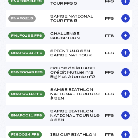
FFS
FNAF0213.FFS
TOUR FFS 5
SAMSE NATIONAL
FFS
FNAF0215
TOUR FFS 5
CHALLENGE
FFS
FMJF0165.FFS
GROSPIRON
SPRINT U19 SEN
FFS
BNAF0031.FFS
SAMSE NAT TOUR
Coupe de la HASEL
Crédit Mutuel n°2
FFS
FMVF0043.FFS
BigMat Atomic n°2
SAMSE BIATHLON
NATIONAL TOUR U19
FFS
BNAF0012.FFS
à SEN
SAMSE BIATHLON
NATIONAL TOUR U19
FFS
BNAF0011.FFS
à SEN
IBU CUP BIATHLON
FFS
FIS0024.FFS