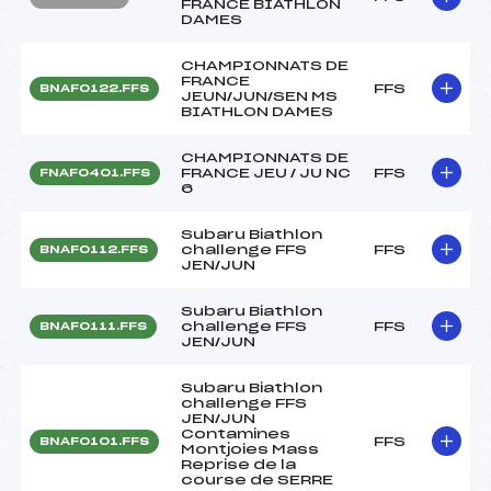
FRANCE BIATHLON
DAMES
CHAMPIONNATS DE
FRANCE
FFS
BNAF0122.FFS
JEUN/JUN/SEN MS
BIATHLON DAMES
CHAMPIONNATS DE
FRANCE JEU / JU NC
FFS
FNAF0401.FFS
6
Subaru Biathlon
challenge FFS
FFS
BNAF0112.FFS
JEN/JUN
Subaru Biathlon
challenge FFS
FFS
BNAF0111.FFS
JEN/JUN
Subaru Biathlon
challenge FFS
JEN/JUN
Contamines
FFS
BNAF0101.FFS
Montjoies Mass
Reprise de la
course de SERRE