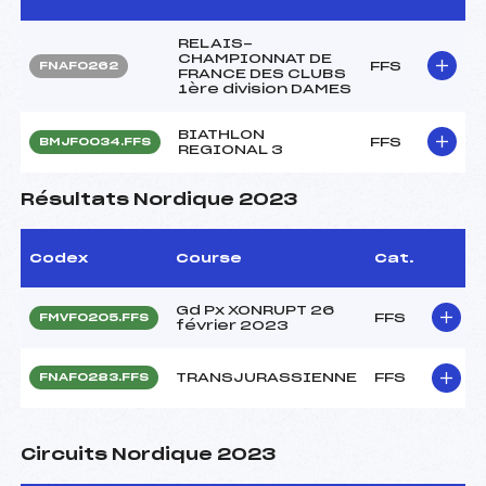
RELAIS-
CHAMPIONNAT DE
FFS
FNAF0262
FRANCE DES CLUBS
1ère division DAMES
BIATHLON
FFS
BMJF0034.FFS
REGIONAL 3
Résultats Nordique 2023
Codex
Course
Cat.
Gd Px XONRUPT 26
FFS
FMVF0205.FFS
février 2023
TRANSJURASSIENNE
FFS
FNAF0283.FFS
Circuits Nordique 2023