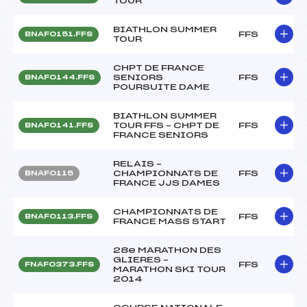
TOUR
BIATHLON SUMMER
FFS
BNAF0151.FFS
TOUR
CHPT DE FRANCE
SENIORS
FFS
BNAF0144.FFS
POURSUITE DAME
BIATHLON SUMMER
TOUR FFS – CHPT DE
FFS
BNAF0141.FFS
FRANCE SENIORS
RELAIS –
CHAMPIONNATS DE
FFS
BNAF0115
FRANCE JJS DAMES
CHAMPIONNATS DE
FFS
BNAF0113.FFS
FRANCE MASS START
28e MARATHON DES
GLIERES –
FFS
FNAF0373.FFS
MARATHON SKI TOUR
2014