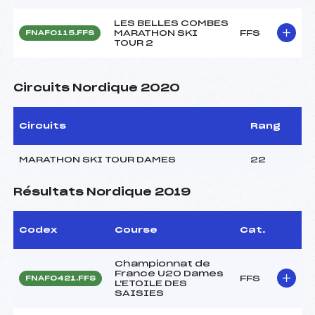
LES BELLES COMBES
MARATHON SKI
FFS
FNAF0115.FFS
TOUR 2
Circuits Nordique 2020
Circuits
Rang
MARATHON SKI TOUR DAMES
22
Résultats Nordique 2019
Codex
Course
Cat.
Championnat de
France U20 Dames
FFS
FNAF0421.FFS
L'ETOILE DES
SAISIES