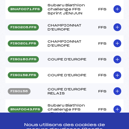
Subaru Biathlon
challenge FFS
FFS
BNAF0071.FFS
Sprint JEN/JUN
CHAMPIONNAT
FFS
FIS0205.FFS
D'EUROPE
CHAMPIONNAT
FFS
FIS0201.FFS
D'EUROPE
COUPE D'EUROPE
FFS
FIS0160.FFS
COUPE D'EUROPE
FFS
FIS0158.FFS
COUPE D'EUROPE
FFS
FIS0156
RELAIS
Subaru Biathlon
challenge FFS
FFS
BNAF0043.FFS
JEN/JUN
Nous utilisons des cookies de
Subaru Biathlon