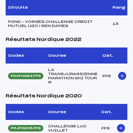
Circuits
Rang
FOND – VOSGES CHALLENGE CREDIT
13
MUTUEL U20 / SEN DAMES
Résultats Nordique 2022
Codex
Course
Cat.
LA
TRANSJURASSIENNE
FFS
FNAF0283.FFS
MARATHON SKI TOUR
6
Résultats Nordique 2020
Codex
Course
Cat.
CHALLENGE LUC
FFS
FMJF0205.FFS
VUILLET