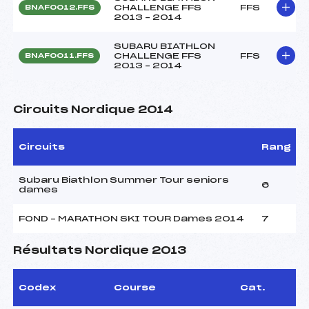
CHALLENGE FFS
FFS
BNAF0012.FFS
2013 – 2014
SUBARU BIATHLON
CHALLENGE FFS
FFS
BNAF0011.FFS
2013 – 2014
Circuits Nordique 2014
Circuits
Rang
Subaru Biathlon Summer Tour seniors
6
dames
FOND – MARATHON SKI TOUR Dames 2014
7
Résultats Nordique 2013
Codex
Course
Cat.