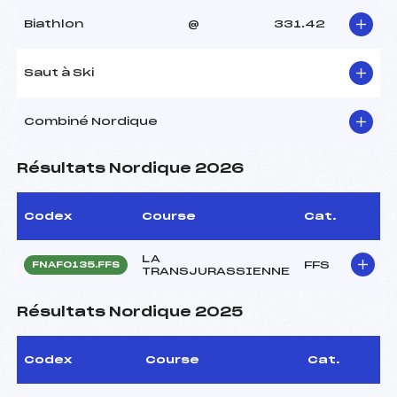
Biathlon
@
331.42
Saut à Ski
Combiné Nordique
Résultats Nordique 2026
Codex
Course
Cat.
LA
FFS
FNAF0135.FFS
TRANSJURASSIENNE
Résultats Nordique 2025
Codex
Course
Cat.