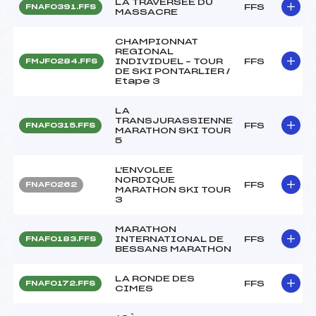
LA TRAVERSEE DU
FFS
FNAF0391.FFS
MASSACRE
CHAMPIONNAT
REGIONAL
INDIVIDUEL – TOUR
FFS
FMJF0284.FFS
DE SKI PONTARLIER /
Etape 3
LA
TRANSJURASSIENNE
FFS
FNAF0315.FFS
MARATHON SKI TOUR
5
L'ENVOLEE
NORDIQUE
FFS
FNAF0262
MARATHON SKI TOUR
3
MARATHON
INTERNATIONAL DE
FFS
FNAF0183.FFS
BESSANS MARATHON
LA RONDE DES
FFS
FNAF0172.FFS
CIMES