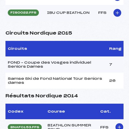
IBU CUP BIATHLON
FFS
FIS0022.FFS
Circuits Nordique 2015
Circuits
Rang
FOND – Coupe des Vosges individuel
7
Seniors Dames
Samse Ski de Fond National Tour Seniors
26
dames
Résultats Nordique 2014
Codex
Course
Cat.
BIATHLON SUMMER
FFS
BNAF0153.FFS