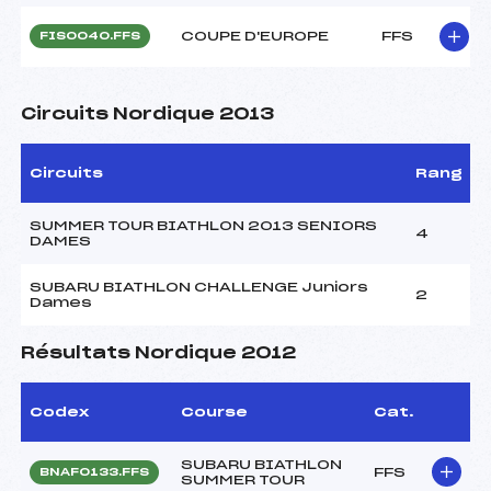
COUPE D'EUROPE
FFS
FIS0040.FFS
Circuits Nordique 2013
Circuits
Rang
SUMMER TOUR BIATHLON 2013 SENIORS
4
DAMES
SUBARU BIATHLON CHALLENGE Juniors
2
Dames
Résultats Nordique 2012
Codex
Course
Cat.
SUBARU BIATHLON
FFS
BNAF0133.FFS
SUMMER TOUR