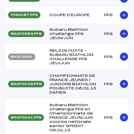
COUPE D'EUROPE
FFS
FIS0187.FFS
Subaru Biathlon
challenge FFS
FFS
BNAF0063.FFS
JEUN/JUN
RELAIS MIXTE –
SUBARU BIATHLON
FFS
BNAT0061
CHALLENGE FFS
JEU/JUN
CHAMPIONNATS DE
FRANCE JEUNES /
JUNIORS BIATHLON
FFS
BNAF0042.FFS
POUSUITE 06.01.13
DAMES
Subaru Biathlon
challenge FFS et
Championnats de
FRANCE JEUN/JUN
FFS
BNAF0041.FFS
course nationale
senior SPRINT
05.01.13