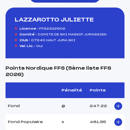
LAZZAROTTO JULIETTE
foi(s) le ski
Licence :
FFS2322902
Comité :
COMITE DE SKI MASSIF JURASSIEN
Club :
07240 HAUT JURA SKI
Val. Lic. :
Oui
Points Nordique FFS (5ème liste FFS
2026)
Pénalité
Points
Fond
@
247.22
Fond Populaire
x
461.55