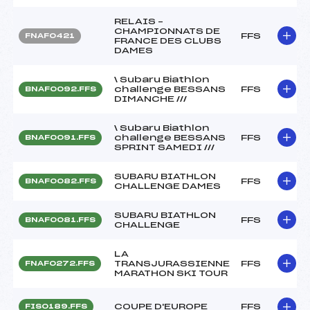
RELAIS –
CHAMPIONNATS DE
FFS
FNAF0421
FRANCE DES CLUBS
DAMES
\ Subaru Biathlon
challenge BESSANS
FFS
BNAF0092.FFS
DIMANCHE ///
\ Subaru Biathlon
challenge BESSANS
FFS
BNAF0091.FFS
SPRINT SAMEDI ///
SUBARU BIATHLON
FFS
BNAF0082.FFS
CHALLENGE DAMES
SUBARU BIATHLON
FFS
BNAF0081.FFS
CHALLENGE
LA
TRANSJURASSIENNE
FFS
FNAF0272.FFS
MARATHON SKI TOUR
COUPE D'EUROPE
FFS
FIS0189.FFS