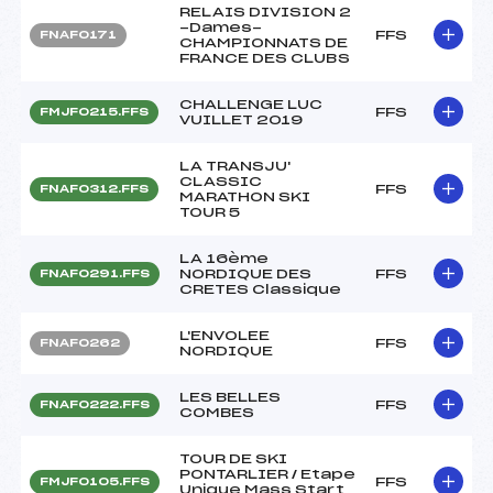
RELAIS DIVISION 2
-Dames-
FFS
FNAF0171
CHAMPIONNATS DE
FRANCE DES CLUBS
CHALLENGE LUC
FFS
FMJF0215.FFS
VUILLET 2019
LA TRANSJU'
CLASSIC
FFS
FNAF0312.FFS
MARATHON SKI
TOUR 5
LA 16ème
NORDIQUE DES
FFS
FNAF0291.FFS
CRETES Classique
L'ENVOLEE
FFS
FNAF0262
NORDIQUE
LES BELLES
FFS
FNAF0222.FFS
COMBES
TOUR DE SKI
PONTARLIER / Etape
FFS
FMJF0105.FFS
Unique Mass Start