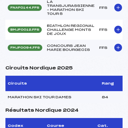
LA
TRANSJURASSIENNE
FFS
FNAF0144.FFS
– MARATHON SKI
TOUR 5
BIATHLON REGIONAL
CHALLENGE MONTS
FFS
BMJF0012.FFS
DE JOUX
CONCOURS JEAN
FFS
FMJF0094.FFS
MARIE BOURGEOIS
Circuits Nordique 2025
Circuits
Rang
MARATHON SKI TOUR DAMES
84
Résultats Nordique 2024
Codex
Course
Cat.