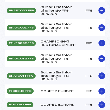
Subaru Biathlon
challenge FFS
FFS
BNAF0033.FFS
JEN/JUN
Subaru Biathlon
challenge FFS
FFS
BNAF0031.FFS
JEN/JUN
CHAMPIONNAT
FFS
FMJF0032.FFS
REGIONAL SPRINT
Subaru Biathlon
challenge FFS
FFS
BNAF0012.FFS
JEN/JUN
Subaru Biathlon
challenge FFS
FFS
BNAF0011.FFS
JEN/JUN
COUPE D'EUROPE
FFS
FIS0046.FFS
COUPE D'EUROPE
FFS
FIS0042.FFS