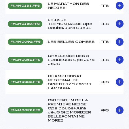
LE MARATHON DES
FFS
FNAM0191.FFS
NEIGES
LE 15 DE
TREMONTAGNE Cpe
FFS
FMJM0153.FFS
Doubs/Jura CJeJS
LES BELLES COMBES
FFS
FNAM0092.FFS
CHALLENGE DES 3
FONDEURS Cpe Jura
FFS
FMJM0052.FFS
JeJS
CHAMPIONNAT
REGIONAL DE
FFS
FMJM0033.FFS
SPRINT 17/12/2011
LAMOURA
CRITERIUM DE LA
PREMIERE NEIGE
Cpe Doubs/Jura
FFS
FMJM0022.FFS
JeJS SKI MORBIER
BELLEFONTAINE
MOREZ