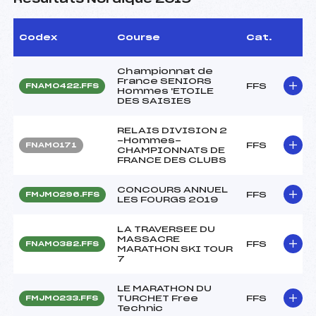
Codex
Course
Cat.
Championnat de
France SENIORS
FFS
FNAM0422.FFS
Hommes 'ETOILE
DES SAISIES
RELAIS DIVISION 2
-Hommes-
FFS
FNAM0171
CHAMPIONNATS DE
FRANCE DES CLUBS
CONCOURS ANNUEL
FFS
FMJM0296.FFS
LES FOURGS 2019
LA TRAVERSEE DU
MASSACRE
FFS
FNAM0382.FFS
MARATHON SKI TOUR
7
LE MARATHON DU
TURCHET Free
FFS
FMJM0233.FFS
Technic