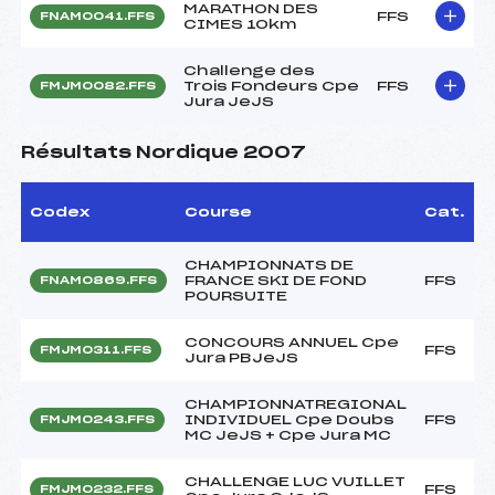
MARATHON DES
FFS
FNAM0041.FFS
CIMES 10km
Challenge des
Trois Fondeurs Cpe
FFS
FMJM0082.FFS
Jura JeJS
Résultats Nordique 2007
Codex
Course
Cat.
CHAMPIONNATS DE
FRANCE SKI DE FOND
FFS
FNAM0869.FFS
POURSUITE
CONCOURS ANNUEL Cpe
FFS
FMJM0311.FFS
Jura PBJeJS
CHAMPIONNATREGIONAL
INDIVIDUEL Cpe Doubs
FFS
FMJM0243.FFS
MC JeJS + Cpe Jura MC
CHALLENGE LUC VUILLET
FFS
FMJM0232.FFS