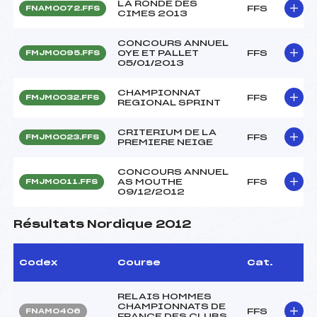
LA RONDE DES
FFS
FNAM0072.FFS
CIMES 2013
CONCOURS ANNUEL
OYE ET PALLET
FFS
FMJM0095.FFS
05/01/2013
CHAMPIONNAT
FFS
FMJM0032.FFS
REGIONAL SPRINT
CRITERIUM DE LA
FFS
FMJM0023.FFS
PREMIERE NEIGE
CONCOURS ANNUEL
AS MOUTHE
FFS
FMJM0011.FFS
09/12/2012
Résultats Nordique 2012
Codex
Course
Cat.
RELAIS HOMMES
CHAMPIONNATS DE
FFS
FNAM0406
FRANCE DES CLUBS