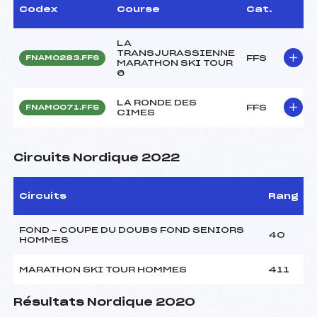
Codex
Course
Cat.
LA
TRANSJURASSIENNE
FFS
FNAM0283.FFS
MARATHON SKI TOUR
6
LA RONDE DES
FFS
FNAM0071.FFS
CIMES
Circuits Nordique 2022
Circuits
Rang
FOND – COUPE DU DOUBS FOND SENIORS
40
HOMMES
MARATHON SKI TOUR HOMMES
411
Résultats Nordique 2020