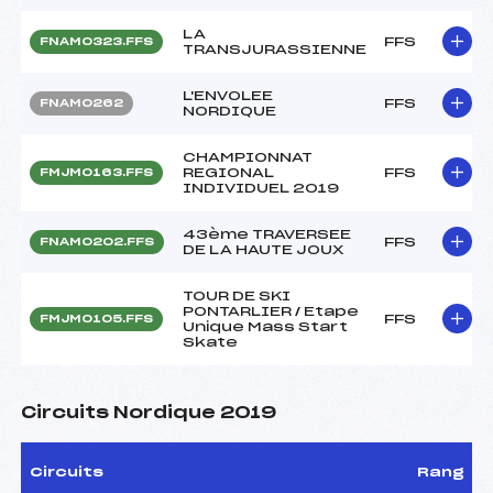
LA
FFS
FNAM0323.FFS
TRANSJURASSIENNE
L'ENVOLEE
FFS
FNAM0262
NORDIQUE
CHAMPIONNAT
REGIONAL
FFS
FMJM0163.FFS
INDIVIDUEL 2019
43ème TRAVERSEE
FFS
FNAM0202.FFS
DE LA HAUTE JOUX
TOUR DE SKI
PONTARLIER / Etape
FFS
FMJM0105.FFS
Unique Mass Start
Skate
Circuits Nordique 2019
Circuits
Rang