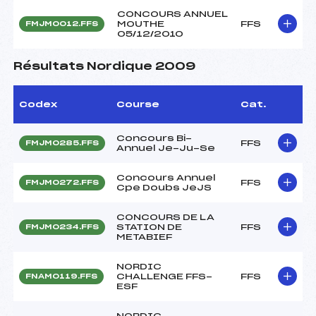
CONCOURS ANNUEL
MOUTHE
FFS
FMJM0012.FFS
05/12/2010
Résultats Nordique 2009
Codex
Course
Cat.
Concours Bi-
FFS
FMJM0285.FFS
Annuel Je-Ju-Se
Concours Annuel
FFS
FMJM0272.FFS
Cpe Doubs JeJS
CONCOURS DE LA
STATION DE
FFS
FMJM0234.FFS
METABIEF
NORDIC
CHALLENGE FFS-
FFS
FNAM0119.FFS
ESF
NORDIC