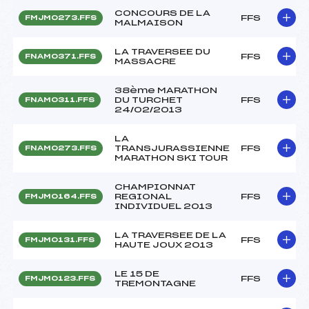
CONCOURS DE LA
FFS
FMJM0273.FFS
MALMAISON
LA TRAVERSEE DU
FFS
FNAM0371.FFS
MASSACRE
38ème MARATHON
DU TURCHET
FFS
FNAM0311.FFS
24/02/2013
LA
TRANSJURASSIENNE
FFS
FNAM0273.FFS
MARATHON SKI TOUR
CHAMPIONNAT
REGIONAL
FFS
FMJM0164.FFS
INDIVIDUEL 2013
LA TRAVERSEE DE LA
FFS
FMJM0131.FFS
HAUTE JOUX 2013
LE 15 DE
FFS
FMJM0123.FFS
TREMONTAGNE