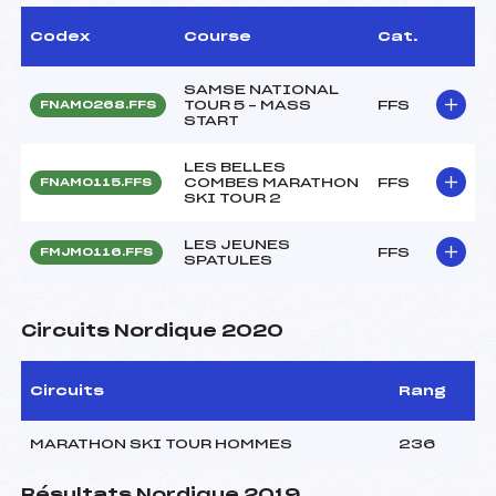
Codex
Course
Cat.
SAMSE NATIONAL
TOUR 5 – MASS
FFS
FNAM0268.FFS
START
LES BELLES
COMBES MARATHON
FFS
FNAM0115.FFS
SKI TOUR 2
LES JEUNES
FFS
FMJM0116.FFS
SPATULES
Circuits Nordique 2020
Circuits
Rang
MARATHON SKI TOUR HOMMES
236
Résultats Nordique 2019