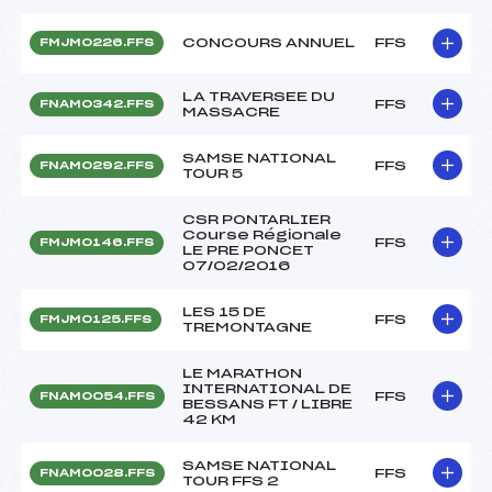
CONCOURS ANNUEL
FFS
FMJM0226.FFS
LA TRAVERSEE DU
FFS
FNAM0342.FFS
MASSACRE
SAMSE NATIONAL
FFS
FNAM0292.FFS
TOUR 5
CSR PONTARLIER
Course Régionale
FFS
FMJM0146.FFS
LE PRE PONCET
07/02/2016
LES 15 DE
FFS
FMJM0125.FFS
TREMONTAGNE
LE MARATHON
INTERNATIONAL DE
FFS
FNAM0054.FFS
BESSANS FT / LIBRE
42 KM
SAMSE NATIONAL
FFS
FNAM0028.FFS
TOUR FFS 2