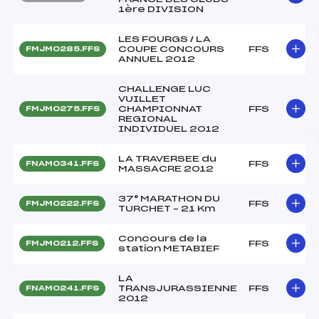
1ère DIVISION
LES FOURGS / LA
COUPE CONCOURS
FFS
FMJM0285.FFS
ANNUEL 2012
CHALLENGE LUC
VUILLET
CHAMPIONNAT
FFS
FMJM0275.FFS
REGIONAL
INDIVIDUEL 2012
LA TRAVERSEE du
FFS
FNAM0341.FFS
MASSACRE 2012
37° MARATHON DU
FFS
FMJM0222.FFS
TURCHET – 21 Km
Concours de la
FFS
FMJM0212.FFS
station METABIEF
LA
TRANSJURASSIENNE
FFS
FNAM0241.FFS
2012