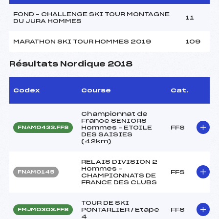
FOND – CHALLENGE SKI TOUR MONTAGNE
11
DU JURA HOMMES
MARATHON SKI TOUR HOMMES 2019
109
Résultats Nordique 2018
Codex
Course
Cat.
Championnat de
France SENIORS
Hommes – ETOILE
FFS
FNAM0433.FFS
DES SAISIES
(42km)
RELAIS DIVISION 2
Hommes –
FFS
FNAM0145
CHAMPIONNATS DE
FRANCE DES CLUBS
TOUR DE SKI
PONTARLIER / Etape
FFS
FMJM0303.FFS
4