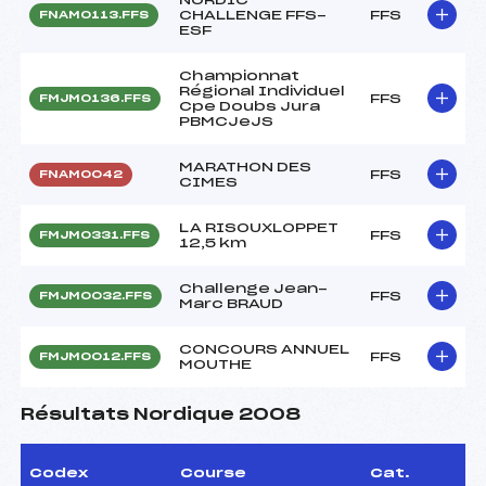
CHALLENGE FFS-
FFS
FNAM0113.FFS
ESF
Championnat
Régional Individuel
FFS
FMJM0136.FFS
Cpe Doubs Jura
PBMCJeJS
MARATHON DES
FFS
FNAM0042
CIMES
LA RISOUXLOPPET
FFS
FMJM0331.FFS
12,5 km
Challenge Jean-
FFS
FMJM0032.FFS
Marc BRAUD
CONCOURS ANNUEL
FFS
FMJM0012.FFS
MOUTHE
Résultats Nordique 2008
Codex
Course
Cat.