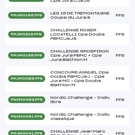
Cpe Jura CJeJS
LES 15 DE TREMONTAGNE
FFS
FMJM0162.FFS
Coupe du Jura S
CHALLENGE ROGER
LOCATELLI Cpe Doubs
FFS
FMJM0215.FFS
PBMCJeJS
CHALLENGE GROSPIRON
Cpe Jura PBMC + Cpe
FFS
FMJM0195.FFS
Jura Biathlon M
CONCOURS ANNUEL Cpe
Doubs PBMCJeJ – Cpe
FFS
FMJM0085.FFS
Jura MC – Cpe Doubs
Biathlon M
Nordic Challenge – Indiv.
FFS
FNAM0463.FFS
libre
Nordic Challenge – Indiv.
FFS
FNAM0461.FFS
classique
CHALLENGE Jean Marc
FFS
FMJM0041.FFS