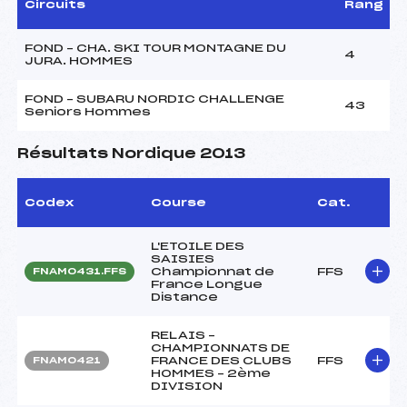
Circuits
Rang
FOND – CHA. SKI TOUR MONTAGNE DU
4
JURA. HOMMES
FOND – SUBARU NORDIC CHALLENGE
43
Seniors Hommes
Résultats Nordique 2013
Codex
Course
Cat.
L'ETOILE DES
SAISIES
Championnat de
FFS
FNAM0431.FFS
France Longue
Distance
RELAIS –
CHAMPIONNATS DE
FRANCE DES CLUBS
FFS
FNAM0421
HOMMES – 2ème
DIVISION