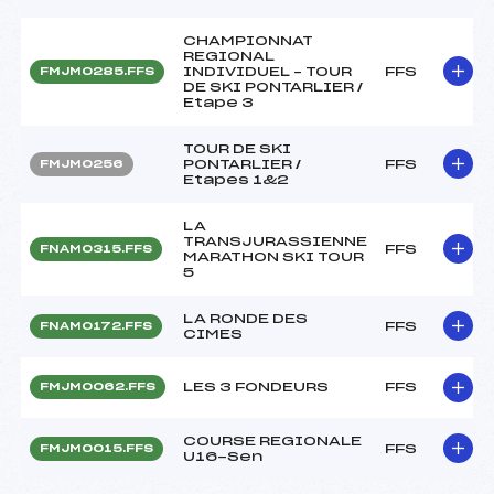
CHAMPIONNAT
REGIONAL
INDIVIDUEL – TOUR
FFS
FMJM0285.FFS
DE SKI PONTARLIER /
Etape 3
TOUR DE SKI
PONTARLIER /
FFS
FMJM0256
Etapes 1&2
LA
TRANSJURASSIENNE
FFS
FNAM0315.FFS
MARATHON SKI TOUR
5
LA RONDE DES
FFS
FNAM0172.FFS
CIMES
LES 3 FONDEURS
FFS
FMJM0062.FFS
COURSE REGIONALE
FFS
FMJM0015.FFS
U16-Sen