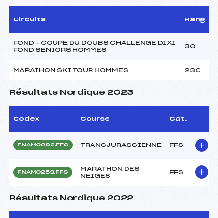
Circuits
Rang
FOND – COUPE DU DOUBS CHALLENGE DIXI
30
FOND SENIORS HOMMES
MARATHON SKI TOUR HOMMES
230
Résultats Nordique 2023
Codex
Course
Cat.
TRANSJURASSIENNE
FFS
FNAM0283.FFS
MARATHON DES
FFS
FNAM0253.FFS
NEIGES
Résultats Nordique 2022