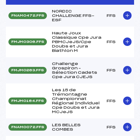
NORDIC
CHALLENGE FFS-
FFS
FNAM0472.FFS
ESF
Haute Joux
Classique Cpe Jura
PBMCJeJS/Cpe
FFS
FMJM0306.FFS
Doubs et Jura
Biathlon M
Challenge
Grospiron –
FFS
FMJM0263.FFS
Sélection Cadets
Cpe Jura CJEJS
Les 15 de
Trémontagne
Championnat
FFS
FMJM0164.FFS
Régional Individuel
Cpe Doubs et Jura
MCJeJS
LES BELLES
FFS
FNAM0072.FFS
COMBES