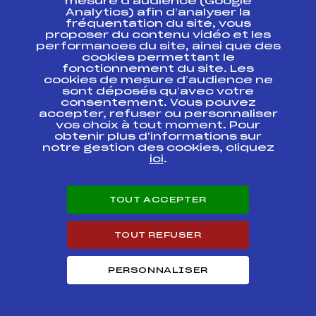
mesure d’audience (Google
Analytics) afin d’analyser la
CONCOURS DE
fréquentation du site, vous
MORTEAU Coupe du
FFS
FMJM0313.FFS
proposer du contenu vidéo et les
Doubs
performances du site, ainsi que des
cookies permettant le
GRAND PRIX DE
fonctionnement du site. Les
PONTARLIER Coupe
cookies de mesure d’audience ne
du Doubs
FFS
sont déposés qu’avec votre
FMJM0154.FFS
PBMJeJuSe +
consentement. Vous pouvez
Coupe du Jura
accepter, refuser ou personnaliser
idem.
vos choix à tout moment. Pour
obtenir plus d'informations sur
CHALLENGE
notre gestion des cookies, cliquez
FFS
FMJM0112
GROSPIRON
ici
.
CONCOURS DES 3
FONDEURS Coupe
FFS
FMJM0062.FFS
TOUT ACCEPTER
du Jura JS
CHAMPIONNAT
TOUT REFUSER
REGIONAL KO
SPRINT NOCTUNE
FFS
FMJM0042.FFS
DES MONTS DE
PERSONNALISER
JOUX
CHALLENGE Jean
Marc BRAUD Coupe
FFS
FMJM0032.FFS