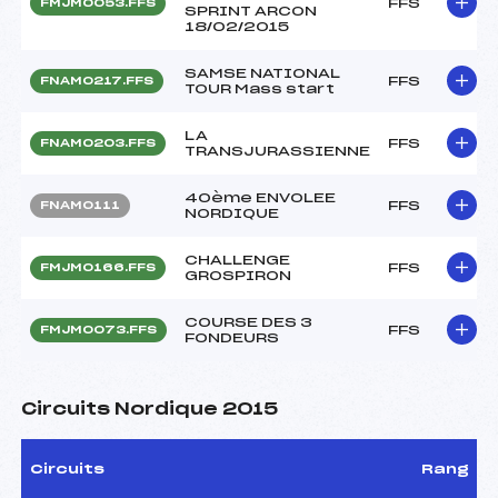
FFS
FMJM0053.FFS
SPRINT ARCON
18/02/2015
SAMSE NATIONAL
FFS
FNAM0217.FFS
TOUR Mass start
LA
FFS
FNAM0203.FFS
TRANSJURASSIENNE
40ème ENVOLEE
FFS
FNAM0111
NORDIQUE
CHALLENGE
FFS
FMJM0166.FFS
GROSPIRON
COURSE DES 3
FFS
FMJM0073.FFS
FONDEURS
Circuits Nordique 2015
Circuits
Rang