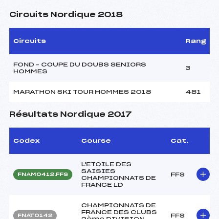
Circuits Nordique 2018
Circuits
Rang
FOND – COUPE DU DOUBS SENIORS
3
HOMMES
MARATHON SKI TOUR HOMMES 2018
481
Résultats Nordique 2017
Codex
Course
Cat.
L'ETOILE DES
SAISIES
FFS
FNAM0412.FFS
CHAMPIONNATS DE
FRANCE LD
CHAMPIONNATS DE
FRANCE DES CLUBS
FFS
FNAT0142
2ème DIVISION