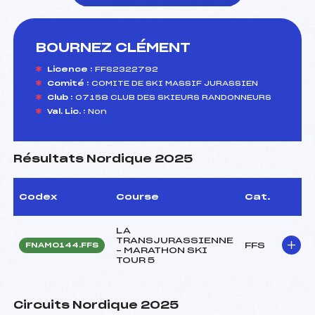
BOURNEZ CLÉMENT
foi(s) le ski
Licence :
FFS2322792
Comité :
COMITE DE SKI MASSIF JURASSIEN
Club :
07158 CLUB DES SKIEURS RANDONNEURS
Val. Lic. :
Non
Résultats Nordique 2025
Codex
Course
Cat.
LA
TRANSJURASSIENNE
FFS
FNAM0144.FFS
– MARATHON SKI
TOUR 5
Circuits Nordique 2025