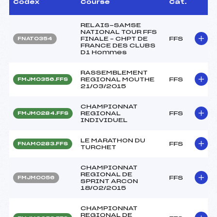
Codex
Course
Cat.
RELAIS-SAMSE
NATIONAL TOUR FFS
FINALE – CHPT DE
FFS
FNAT0354
FRANCE DES CLUBS
D1 Hommes
RASSEMBLEMENT
REGIONAL MOUTHE
FFS
FMJM0356.FFS
21/03/2015
CHAMPIONNAT
REGIONAL
FFS
FMJM0284.FFS
INDIVIDUEL
LE MARATHON DU
FFS
FNAM0283.FFS
TURCHET
CHAMPIONNAT
REGIONAL DE
FFS
FMJM0056
SPRINT ARCON
18/02/2015
CHAMPIONNAT
REGIONAL DE