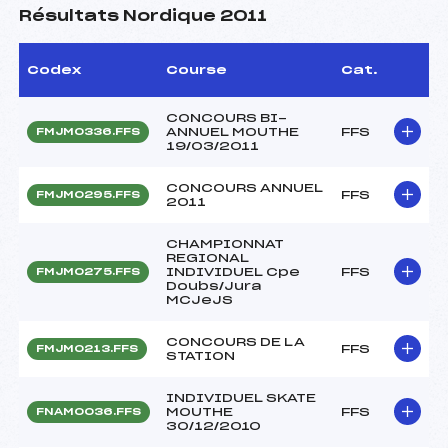
Résultats Nordique 2011
Codex
Course
Cat.
CONCOURS BI-
ANNUEL MOUTHE
FFS
FMJM0336.FFS
19/03/2011
CONCOURS ANNUEL
FFS
FMJM0295.FFS
2011
CHAMPIONNAT
REGIONAL
INDIVIDUEL Cpe
FFS
FMJM0275.FFS
Doubs/Jura
MCJeJS
CONCOURS DE LA
FFS
FMJM0213.FFS
STATION
INDIVIDUEL SKATE
MOUTHE
FFS
FNAM0036.FFS
30/12/2010