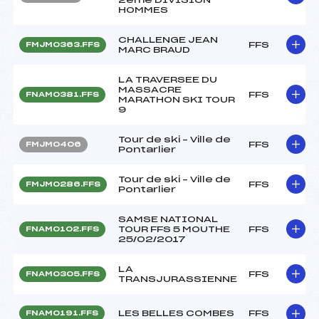
HOMMES
CHALLENGE JEAN
FFS
FMJM0363.FFS
MARC BRAUD
LA TRAVERSEE DU
MASSACRE
FFS
FNAM0381.FFS
MARATHON SKI TOUR
9
Tour de ski – Ville de
FFS
FMJM0406
Pontarlier
Tour de ski – Ville de
FFS
FMJM0286.FFS
Pontarlier
SAMSE NATIONAL
TOUR FFS 5 MOUTHE
FFS
FNAM0102.FFS
25/02/2017
LA
FFS
FNAM0305.FFS
TRANSJURASSIENNE
LES BELLES COMBES
FFS
FNAM0191.FFS