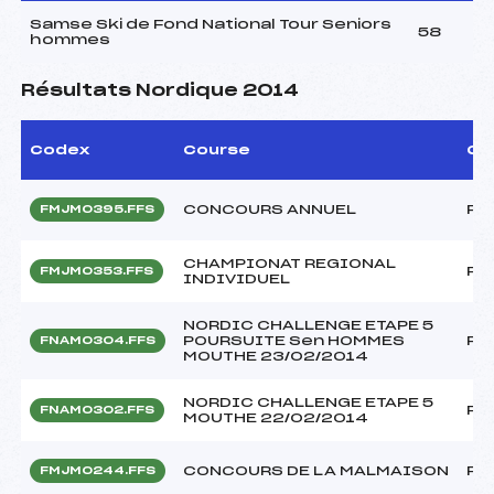
Samse Ski de Fond National Tour Seniors
58
hommes
Résultats Nordique 2014
Codex
Course
Ca
CONCOURS ANNUEL
FF
FMJM0395.FFS
CHAMPIONAT REGIONAL
FF
FMJM0353.FFS
INDIVIDUEL
NORDIC CHALLENGE ETAPE 5
POURSUITE Sen HOMMES
FF
FNAM0304.FFS
MOUTHE 23/02/2014
NORDIC CHALLENGE ETAPE 5
FF
FNAM0302.FFS
MOUTHE 22/02/2014
CONCOURS DE LA MALMAISON
FF
FMJM0244.FFS