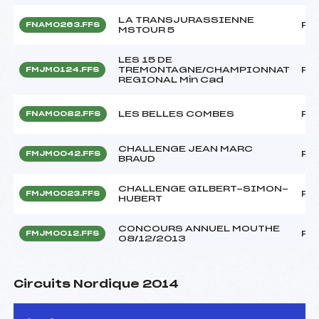
LA TRANSJURASSIENNE
FF
FNAM0263.FFS
MSTOUR 5
LES 15 DE
TREMONTAGNE/CHAMPIONNAT
FF
FMJM0124.FFS
REGIONAL Min Cad
LES BELLES COMBES
FF
FNAM0082.FFS
CHALLENGE JEAN MARC
FF
FMJM0042.FFS
BRAUD
CHALLENGE GILBERT-SIMON-
FF
FMJM0023.FFS
HUBERT
CONCOURS ANNUEL MOUTHE
FF
FMJM0012.FFS
08/12/2013
Circuits Nordique 2014