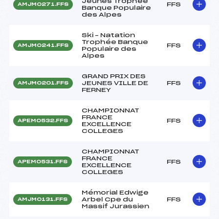
Jeunes Trophée
FFS
AMJM0271.FFS
Banque Populaire
des Alpes
Ski – Natation
Trophée Banque
FFS
AMJM0241.FFS
Populaire des
Alpes
GRAND PRIX DES
JEUNES VILLE DE
FFS
AMJM0201.FFS
FERNEY
CHAMPIONNAT
FRANCE
FFS
APEM0532.FFS
EXCELLENCE
COLLEGES
CHAMPIONNAT
FRANCE
FFS
APEM0531.FFS
EXCELLENCE
COLLEGES
Mémorial Edwige
Arbel Cpe du
FFS
AMJM0131.FFS
Massif Jurassien