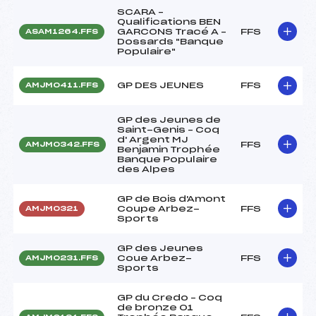
SCARA –
Qualifications BEN
GARCONS Tracé A –
FFS
ASAM1264.FFS
Dossards "Banque
Populaire"
GP DES JEUNES
FFS
AMJM0411.FFS
GP des Jeunes de
Saint-Genis – Coq
d' Argent MJ
FFS
AMJM0342.FFS
Benjamin Trophée
Banque Populaire
des Alpes
GP de Bois d'Amont
Coupe Arbez-
FFS
AMJM0321
Sports
GP des Jeunes
Coue Arbez-
FFS
AMJM0231.FFS
Sports
GP du Credo – Coq
de bronze 01