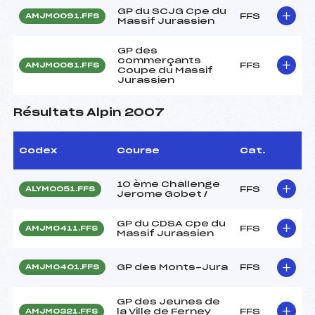
GP du SCJG Cpe du
FFS
AMJM0091.FFS
Massif Jurassien
GP des
commerçants
FFS
AMJM0061.FFS
Coupe du Massif
Jurassien
Résultats Alpin 2007
Codex
Course
Cat.
10 ème Challenge
FFS
ALYM0051.FFS
Jerome Gobet /
GP du CDSA Cpe du
FFS
AMJM0411.FFS
Massif Jurassien
GP des Monts-Jura
FFS
AMJM0401.FFS
GP des Jeunes de
la Ville de Ferney
FFS
AMJM0321.FFS