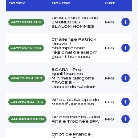
Codex
Course
Cat.
CHALLENGE BOURG
EN BRESSE /
FFS
ALYM0191.FFS
SLALOM HOMMES
Challenge Patrick
Nouvel /
championnat
FFS
ALYM0171.FFS
régional de slalom
géant hommes
SCARA – Pré-
qualification
Minimes Garçons
FFS
ASAM1214.FFS
TRACE B –
Dossards "Alpina"
GP du CDSA Cpe du
FFS
AMJM0431.FFS
Massif Jurassien
GP des Monts-Jura
FFS
AMJM0402.FFS
Finale Trophée BPA
Chpt de France