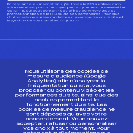
En cliquant sur « inscription », j’autorise la FFS à utiliser mon
adresse email pour m’envoyer périodiquement la newsletter
de la FFS, qui peut contenir des offres commerciales et
promotionnelles de la FFS ou de ses partenaires. Pour plus
d’informations sur les modalités d’exercice de vos droits et
la gestion de vos données, cliquez
ici
CONTACT
Nous utilisons des cookies de
ESPACE PRESSE
mesure d’audience (Google
Analytics) afin d’analyser la
fréquentation du site, vous
Ressources
proposer du contenu vidéo et les
performances du site, ainsi que des
Pass’Neige
cookies permettant le
Projet sportif fédéral
fonctionnement du site. Les
cookies de mesure d’audience ne
Projet de performance fédéral
sont déposés qu’avec votre
Antidopage
consentement. Vous pouvez
Pôle Développement, Formation, Suivi
accepter, refuser ou personnaliser
Scientifique
vos choix à tout moment. Pour
Listes ministérielles