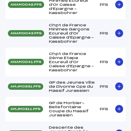
Minimes Ecureuil
d'Or Caisse
FFS
ANAM0042.FFS
d'Epargne –
Kassbohrer
Chpt de France
Minimes Garçons
Ecureuil d'Or
FFS
ANAM0043.FFS
Caisse d'Epargne –
Kassbohrer
Chpt de France
2ème Etape
Ecureuil d'Or
FFS
ANAM0041.FFS
Caisse d'Epargne –
Kassbohrer
GP des Jeunes Ville
de Divonne Cpe du
FFS
AMJM0331.FFS
Massif Jurassien
GP de Morbier-
Bellefontaine
FFS
AMJM0311.FFS
Coupe du Massif
Jurassien
Descente des