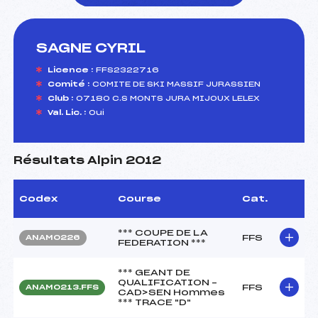
SAGNE CYRIL
foi(s) le ski
Licence :
FFS2322716
Comité :
COMITE DE SKI MASSIF JURASSIEN
Club :
07180 C.S MONTS JURA MIJOUX LELEX
Val. Lic. :
Oui
Résultats Alpin 2012
Codex
Course
Cat.
*** COUPE DE LA
FFS
ANAM0226
FEDERATION ***
*** GEANT DE
QUALIFICATION –
FFS
ANAM0213.FFS
CAD>SEN Hommes
*** TRACE "D"