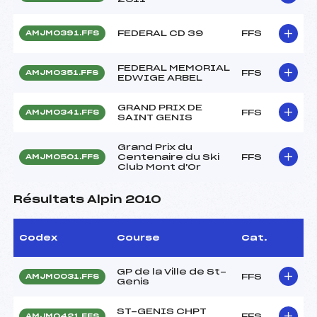
FEDERAL CD 39
FFS
AMJM0391.FFS
FEDERAL MEMORIAL
FFS
AMJM0351.FFS
EDWIGE ARBEL
GRAND PRIX DE
FFS
AMJM0341.FFS
SAINT GENIS
Grand Prix du
Centenaire du Ski
FFS
AMJM0501.FFS
Club Mont d'Or
Résultats Alpin 2010
Codex
Course
Cat.
GP de la Ville de St-
FFS
AMJM0031.FFS
Genis
ST-GENIS CHPT
FFS
AMJM0421.FFS