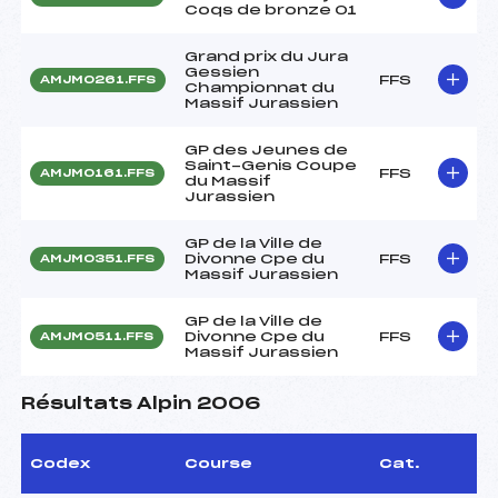
Coqs de bronze 01
Grand prix du Jura
Gessien
FFS
AMJM0261.FFS
Championnat du
Massif Jurassien
GP des Jeunes de
Saint-Genis Coupe
FFS
AMJM0161.FFS
du Massif
Jurassien
GP de la Ville de
Divonne Cpe du
FFS
AMJM0351.FFS
Massif Jurassien
GP de la Ville de
Divonne Cpe du
FFS
AMJM0511.FFS
Massif Jurassien
Résultats Alpin 2006
Codex
Course
Cat.