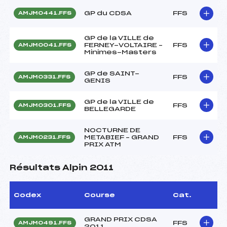
GP du CDSA
FFS
AMJM0441.FFS
GP de la VILLE de
FERNEY-VOLTAIRE –
FFS
AMJM0041.FFS
Minimes-Masters
GP de SAINT-
FFS
AMJM0331.FFS
GENIS
GP de la VILLE de
FFS
AMJM0301.FFS
BELLEGARDE
NOCTURNE DE
METABIEF – GRAND
FFS
AMJM0231.FFS
PRIX ATM
Résultats Alpin 2011
Codex
Course
Cat.
GRAND PRIX CDSA
FFS
AMJM0491.FFS
2011