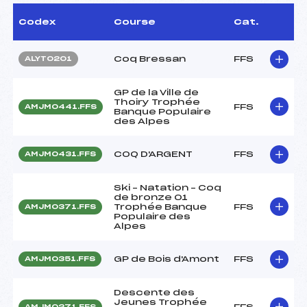
Codex
Course
Cat.
Coq Bressan
FFS
ALYT0201
GP de la Ville de
Thoiry Trophée
FFS
AMJM0441.FFS
Banque Populaire
des Alpes
COQ D'ARGENT
FFS
AMJM0431.FFS
Ski – Natation – Coq
de bronze 01
Trophée Banque
FFS
AMJM0371.FFS
Populaire des
Alpes
GP de Bois d'Amont
FFS
AMJM0351.FFS
Descente des
Jeunes Trophée
FFS
AMJM0271.FFS