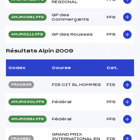
REGIONAL
GP des
FFS
AMJM0361.FFS
Commerçants
GP des Rousses
FFS
AMJM0111.FFS
Résultats Alpin 2009
Codex
Course
Cat.
FIS CIT SL HOMMES
FIS
FRA0625
Fédéral
FFS
AMJM0401.FFS
Fédéral
FFS
AMJM0391.FFS
GRAND PRIX
INTERNATIONAL EN
FIS
FRA0581