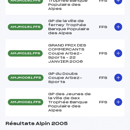
Trophée Banque
FFS
AMJM0191.FFS
Populaire des
Alpes
GP de la ville de
ferney Trophée
FFS
AMJM0161.FFS
Banque Populaire
des Alpes
GRAND PRIX DES
COMMERCANTS
Coupe Arbez-
FFS
AMJM0121.FFS
Sports – 22
JANVIER 2006
GP du Doubs
Coupe Arbez-
FFS
AMJM0061.FFS
Sports
GP des Jeunes de
la Ville de Gex
Trophée Banque
FFS
AMJM0021.FFS
Populaire des
Alpes
Résultats Alpin 2005