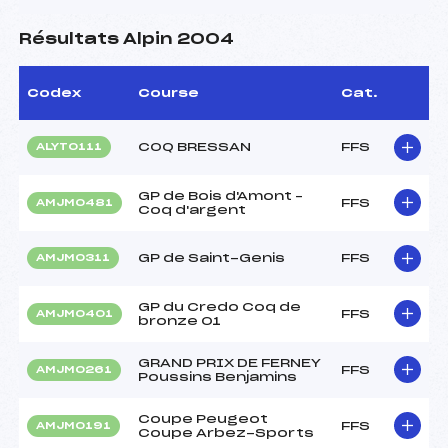
Résultats Alpin 2004
Codex
Course
Cat.
COQ BRESSAN
FFS
ALYT0111
GP de Bois d'Amont –
FFS
AMJM0481
Coq d'argent
GP de Saint-Genis
FFS
AMJM0311
GP du Credo Coq de
FFS
AMJM0401
bronze 01
GRAND PRIX DE FERNEY
FFS
AMJM0261
Poussins Benjamins
Coupe Peugeot
FFS
AMJM0191
Coupe Arbez-Sports