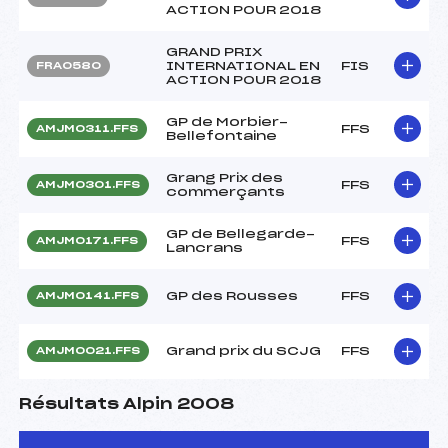
ACTION POUR 2018
GRAND PRIX
INTERNATIONAL EN
FIS
FRA0580
ACTION POUR 2018
GP de Morbier-
FFS
AMJM0311.FFS
Bellefontaine
Grang Prix des
FFS
AMJM0301.FFS
commerçants
GP de Bellegarde-
FFS
AMJM0171.FFS
Lancrans
GP des Rousses
FFS
AMJM0141.FFS
Grand prix du SCJG
FFS
AMJM0021.FFS
Résultats Alpin 2008