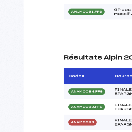
GP des
AMJM0061.FFS
Massif 
Résultats Alpin 
Codex
Cours
FINALE
ANAM0084.FFS
EPARG
FINALE
ANAM0082.FFS
EPARG
FINALE
ANAM0083
EPARG