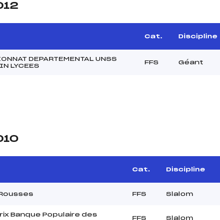
012
Cat.
Discipline
ONNAT DEPARTEMENTAL UNSS
FFS
Géant
IN LYCEES
010
Cat.
Discipline
 Rousses
FFS
Slalom
rix Banque Populaire des
FFS
Slalom