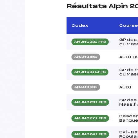
Résultats Alpin 
Codex
Course
GP des 
AMJM0331.FFS
du Mass
AUDI Q
ANAM9551
GP de 
AMJM0311.FFS
du Mass
AUDI
ANAM9531
GP des
AMJM0291.FFS
Massif 
Descen
AMJM0271.FFS
Banque
Ski – N
AMJM0241.FFS
Populai