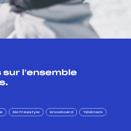
 sur l’ensemble
s.
ue
Ski Freestyle
Snowboard
Télémark