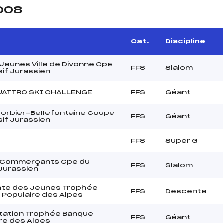
2008
Cat.
Discipline
Jeunes Ville de Divonne Cpe
FFS
Slalom
if Jurassien
UATTRO SKI CHALLENGE
FFS
Géant
Morbier-Bellefontaine Coupe
FFS
Géant
if Jurassien
FFS
Super G
 Commerçants Cpe du
FFS
Slalom
Jurassien
te des Jeunes Trophée
FFS
Descente
 Populaire des Alpes
atation Trophée Banque
FFS
Géant
re des Alpes