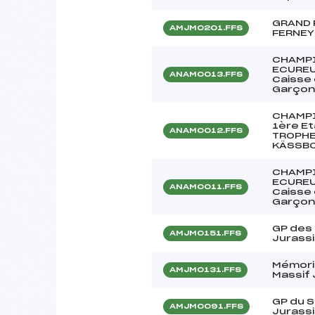
GRAND 
AMJM0201.FFS
FERNEY
CHAMPI
ECUREU
ANAM0013.FFS
Caisse
Garçon
CHAMPI
1ère E
ANAM0012.FFS
TROPHE
KÄSSB
CHAMPI
ECUREU
ANAM0011.FFS
Caisse
Garçon
GP des
AMJM0151.FFS
Jurass
Mémori
AMJM0131.FFS
Massif 
GP du 
AMJM0091.FFS
Jurass