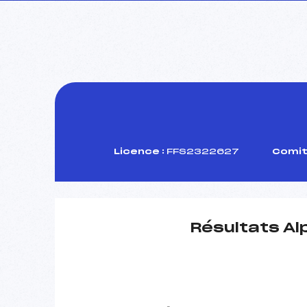
Licence :
FFS2322627
Comit
Résultats Al