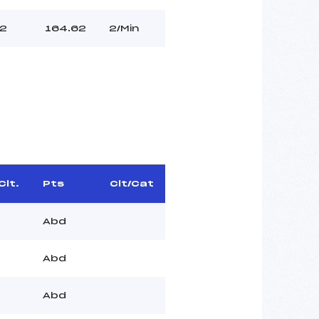
2
164.62
2/Min
Clt.
Pts
Clt/Cat
Abd
Abd
Abd