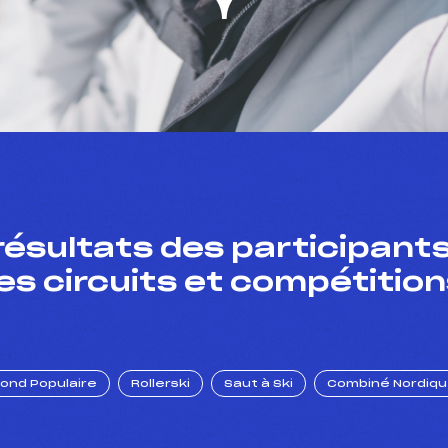
résultats des participants
es circuits et compétition
Fond Populaire
Rollerski
Saut à Ski
Combiné Nordiq