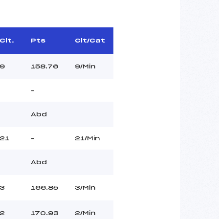
Clt.
Pts
Clt/Cat
9
158.76
9/Min
–
Abd
21
–
21/Min
Abd
3
166.85
3/Min
2
170.93
2/Min