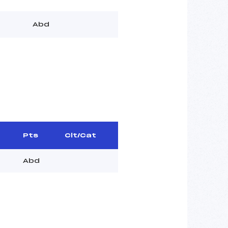
Abd
Pts
Clt/Cat
Abd