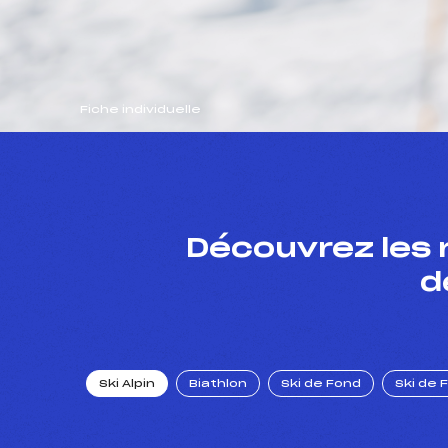
Fiche individuelle
Découvrez les 
d
Ski Alpin
Biathlon
Ski de Fond
Ski de 