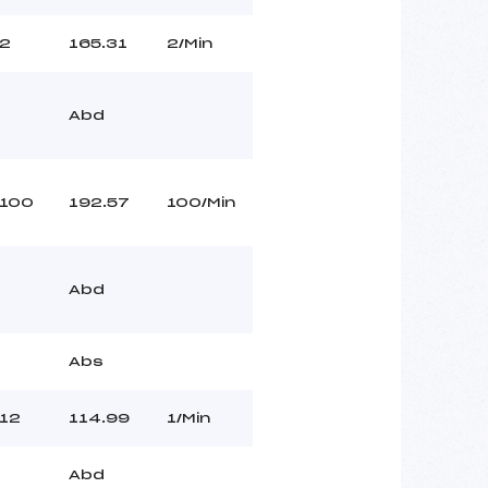
2
165.31
2/Min
Abd
100
192.57
100/Min
Abd
Abs
12
114.99
1/Min
Abd