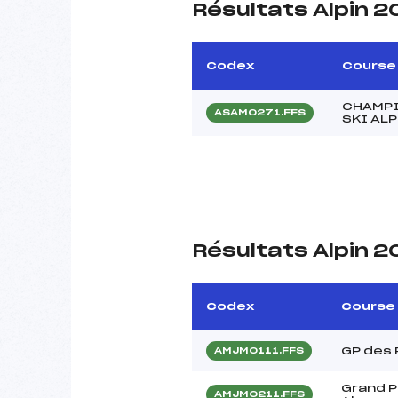
Résultats Alpin 2
Codex
Course
CHAMPI
ASAM0271.FFS
SKI ALP
Résultats Alpin 2
Codex
Course
GP des
AMJM0111.FFS
Grand P
AMJM0211.FFS