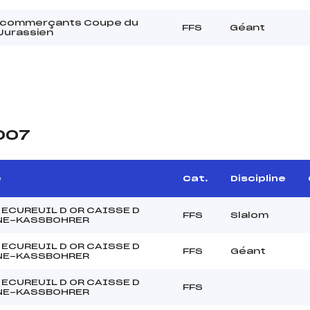
 commerçants Coupe du
FFS
Géant
Jurassien
2007
e
Cat.
Discipline
 ECUREUIL D OR CAISSE D
FFS
Slalom
NE-KASSBOHRER
 ECUREUIL D OR CAISSE D
FFS
Géant
NE-KASSBOHRER
 ECUREUIL D OR CAISSE D
FFS
NE-KASSBOHRER