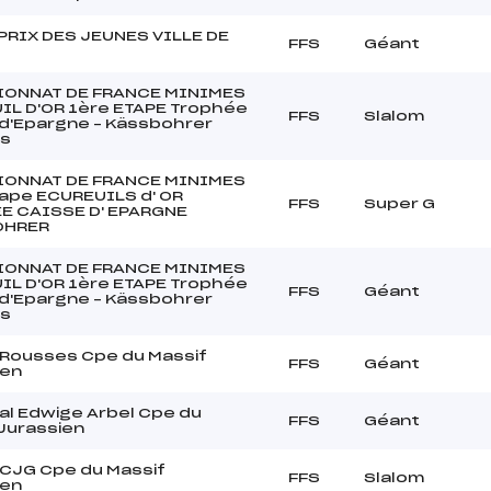
PRIX DES JEUNES VILLE DE
FFS
Géant
ONNAT DE FRANCE MINIMES
IL D'OR 1ère ETAPE Trophée
FFS
Slalom
 d'Epargne – Kässbohrer
s
ONNAT DE FRANCE MINIMES
tape ECUREUILS d' OR
FFS
Super G
E CAISSE D' EPARGNE
OHRER
ONNAT DE FRANCE MINIMES
IL D'OR 1ère ETAPE Trophée
FFS
Géant
 d'Epargne – Kässbohrer
s
 Rousses Cpe du Massif
FFS
Géant
ien
al Edwige Arbel Cpe du
FFS
Géant
Jurassien
SCJG Cpe du Massif
FFS
Slalom
ien