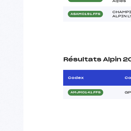
Alpes
CHAMPI
ASAM0191.FFS
ALPIN 
Résultats Alpin 
Codex
Co
GP
AMJM0141.FFS