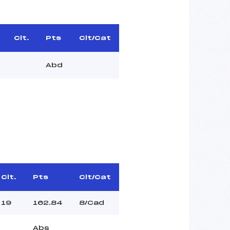
Clt.
Pts
Clt/Cat
Abd
Clt.
Pts
Clt/Cat
19
162.84
8/Cad
Abs