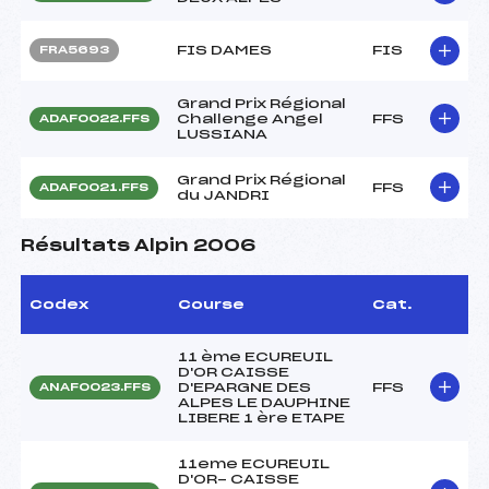
FIS DAMES
FIS
FRA5693
Grand Prix Régional
Challenge Angel
FFS
ADAF0022.FFS
LUSSIANA
Grand Prix Régional
FFS
ADAF0021.FFS
du JANDRI
Résultats Alpin 2006
Codex
Course
Cat.
11 ème ECUREUIL
D'OR CAISSE
D'EPARGNE DES
FFS
ANAF0023.FFS
ALPES LE DAUPHINE
LIBERE 1 ère ETAPE
11eme ECUREUIL
D'OR- CAISSE