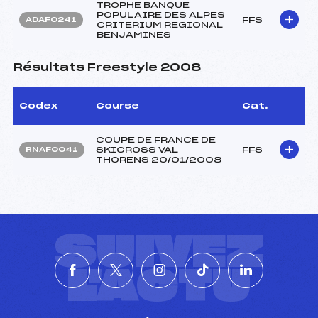
TROPHE BANQUE
POPULAIRE DES ALPES
FFS
ADAF0241
CRITERIUM REGIONAL
BENJAMINES
Résultats Freestyle 2008
Codex
Course
Cat.
COUPE DE FRANCE DE
SKICROSS VAL
FFS
RNAF0041
THORENS 20/01/2008
SUIVEZ
L'ACTU