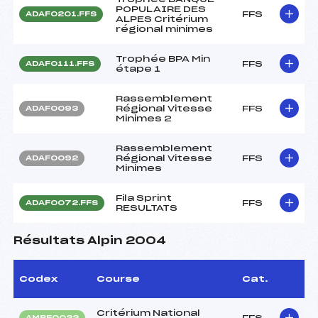
POPULAIRE DES
FFS
ADAF0201.FFS
ALPES Critérium
régional minimes
Trophée BPA Min
FFS
ADAF0111.FFS
étape 1
Rassemblement
Régional Vitesse
FFS
ADAF0093
Minimes 2
Rassemblement
Régional Vitesse
FFS
ADAF0092
Minimes
Fila Sprint
FFS
ADAF0072.FFS
RESULTATS
Résultats Alpin 2004
Codex
Course
Cat.
Critérium National
FFS
AMBF0022