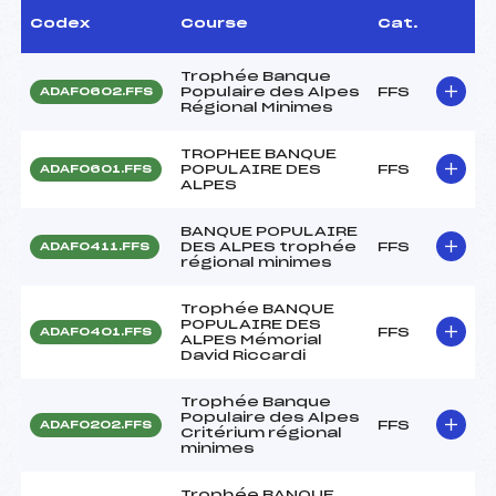
Codex
Course
Cat.
Trophée Banque
Populaire des Alpes
FFS
ADAF0602.FFS
Régional Minimes
TROPHEE BANQUE
POPULAIRE DES
FFS
ADAF0601.FFS
ALPES
BANQUE POPULAIRE
DES ALPES trophée
FFS
ADAF0411.FFS
régional minimes
Trophée BANQUE
POPULAIRE DES
FFS
ADAF0401.FFS
ALPES Mémorial
David Riccardi
Trophée Banque
Populaire des Alpes
FFS
ADAF0202.FFS
Critérium régional
minimes
Trophée BANQUE