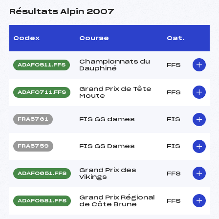
Résultats Alpin 2007
Codex
Course
Cat.
Championnats du
FFS
ADAF0511.FFS
Dauphiné
Grand Prix de Tête
FFS
ADAF0711.FFS
Moute
FIS GS dames
FIS
FRA5761
FIS GS Dames
FIS
FRA5759
Grand Prix des
FFS
ADAF0651.FFS
Vikings
Grand Prix Régional
FFS
ADAF0581.FFS
de Côte Brune