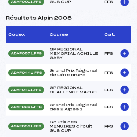
GUS CUP
FFS
ASAF0011.FFS
Résultats Alpin 2008
Codex
Course
Cat.
GP REGIONAL
MEMORIAL ACHILLE
FFS
ADAF0571.FFS
GABY
Grand Prix Régional
FFS
ADAF0441.FFS
de Côte Brune
GP REGIONAL
FFS
ADAF0411.FFS
CHALLENGE MAZUEL
Grand Prix Régional
FFS
ADAF0391.FFS
des 2 Alpes 1
Gd Prix des
MENUIRES circuit
FFS
ASAF0531.FFS
GUS CUP