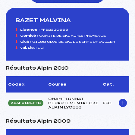
BAZET MALVINA
foi(s) le ski
Licence :
FFS2320993
Comité :
COMITE DE SKI ALPES PROVENCE
Club :
01198 CLUB DE SKI DE SERRE CHEVALIER
Val. Lic. :
Oui
Résultats Alpin 2010
Codex
Course
Cat.
CHAMPIONNAT
DEPARTEMENTAL SKI
FFS
ASAF0191.FFS
ALPIN LYCEES
Résultats Alpin 2009