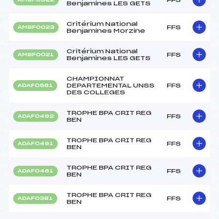
Benjamines LES GETS
Critérium National
FFS
AMBF0023
Benjamines Morzine
Critérium National
FFS
AMBF0021
Benjamines LES GETS
CHAMPIONNAT
DEPARTEMENTAL UNSS
FFS
ADAF0561
DES COLLEGES
TROPHE BPA CRIT REG
FFS
ADAF0492
BEN
TROPHE BPA CRIT REG
FFS
ADAF0491
BEN
TROPHE BPA CRIT REG
FFS
ADAF0461
BEN
TROPHE BPA CRIT REG
FFS
ADAF0381
BEN