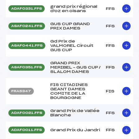
grand prix régional
FFS
ADAF0331.FFS
d'oz en oisans
GUS CUP GRAND
FFS
ASAF0241.FFS
PRIX DAMES
Gd Prix de
VALMOREL Circuit
FFS
ASAF0441.FFS
GUS CUP
GRAND PRIX
MERIBEL – GUS CUP /
FFS
ASAF0351.FFS
SLALOM DAMES
FIS CITADINES
GEANT DAMES
FIS
FRA5347
COMITE DE LA
BOURGOGNE
Grand Prix de Vallée
FFS
ADAF0021.FFS
Blanche
Grand Prix du Jandri
FFS
ADAF0011.FFS