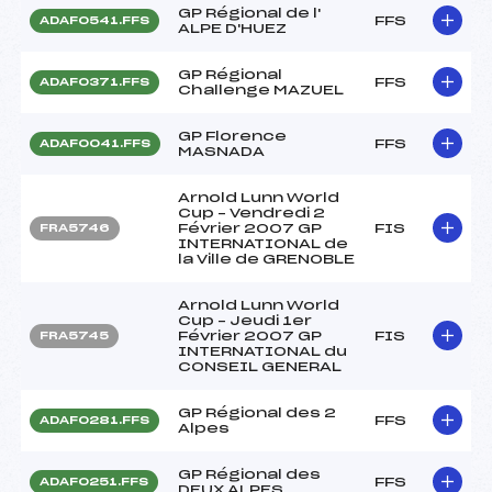
GP Régional de l'
FFS
ADAF0541.FFS
ALPE D'HUEZ
GP Régional
FFS
ADAF0371.FFS
Challenge MAZUEL
GP Florence
FFS
ADAF0041.FFS
MASNADA
Arnold Lunn World
Cup – Vendredi 2
Février 2007 GP
FIS
FRA5746
INTERNATIONAL de
la Ville de GRENOBLE
Arnold Lunn World
Cup – Jeudi 1er
Février 2007 GP
FIS
FRA5745
INTERNATIONAL du
CONSEIL GENERAL
GP Régional des 2
FFS
ADAF0281.FFS
Alpes
GP Régional des
FFS
ADAF0251.FFS
DEUX ALPES