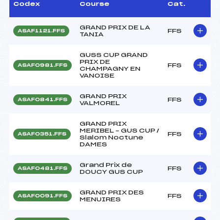
Codex
Course
Cat.
GRAND PRIX DE LA
FFS
ASAF1121.FFS
TANIA
GUSS CUP GRAND
PRIX DE
FFS
ASAF0981.FFS
CHAMPAGNY EN
VANOISE
GRAND PRIX
FFS
ASAF0841.FFS
VALMOREL
GRAND PRIX
MERIBEL – GUS CUP /
FFS
ASAF0351.FFS
Slalom Noctune
DAMES
Grand Prix de
FFS
ASAF0481.FFS
DOUCY GUS CUP
GRAND PRIX DES
FFS
ASAF0091.FFS
MENUIRES