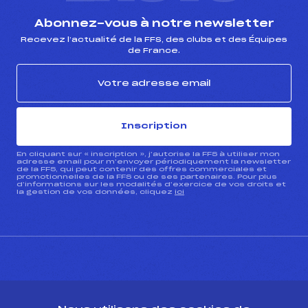
Abonnez-vous à notre newsletter
Recevez l’actualité de la FFS, des clubs et des Équipes
de France.
Inscription
En cliquant sur « inscription », j’autorise la FFS à utiliser mon
adresse email pour m’envoyer périodiquement la newsletter
de la FFS, qui peut contenir des offres commerciales et
promotionnelles de la FFS ou de ses partenaires. Pour plus
d’informations sur les modalités d’exercice de vos droits et
la gestion de vos données, cliquez
ici
CONTACT