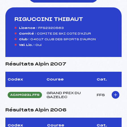
RIGUCCINI THIBAUT
foi(s) le ski
Licence :
FFS2320563
Comité :
COMITE DE SKI COTE D'AZUR
Club :
04017 CLUB DES SPORTS D'AURON
Val. Lic. :
Oui
Résultats Alpin 2007
Codex
Course
Cat.
GRAND PRIX DU
FFS
ACAM0231.FFS
GAZELEC
Résultats Alpin 2006
Codex
Course
Cat.