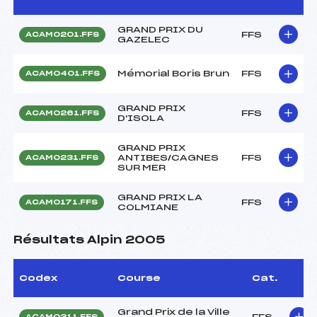
GRAND PRIX DU
FFS
ACAM0201.FFS
GAZELEC
Mémorial Boris Brun
FFS
ACAM0401.FFS
GRAND PRIX
FFS
ACAM0261.FFS
D'ISOLA
GRAND PRIX
ANTIBES/CAGNES
FFS
ACAM0231.FFS
SUR MER
GRAND PRIX LA
FFS
ACAM0171.FFS
COLMIANE
Résultats Alpin 2005
Codex
Course
Cat.
Grand Prix de la Ville
FFS
ACAM0311.FFS