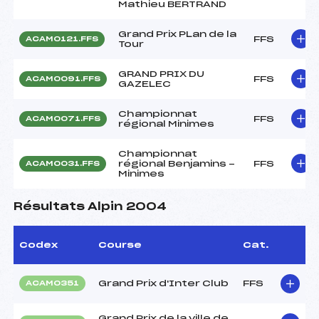
Mathieu BERTRAND
Grand Prix PLan de la
FFS
ACAM0121.FFS
Tour
GRAND PRIX DU
FFS
ACAM0091.FFS
GAZELEC
Championnat
FFS
ACAM0071.FFS
régional Minimes
Championnat
régional Benjamins -
FFS
ACAM0031.FFS
Minimes
Résultats Alpin 2004
Codex
Course
Cat.
Grand Prix d'Inter Club
FFS
ACAM0351
Grand Prix de la ville de