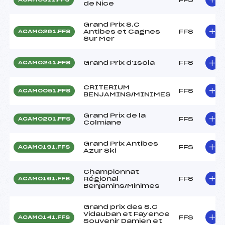
de Nice
Grand Prix S.C
Antibes et Cagnes
FFS
ACAM0261.FFS
Sur Mer
Grand Prix d'Isola
FFS
ACAM0241.FFS
CRITERIUM
FFS
ACAM0051.FFS
BENJAMINS/MINIMES
Grand Prix de la
FFS
ACAM0201.FFS
Colmiane
Grand Prix Antibes
FFS
ACAM0191.FFS
Azur Ski
Championnat
Régional
FFS
ACAM0161.FFS
Benjamins/Minimes
Grand prix des S.C
Vidauban et Fayence
FFS
ACAM0141.FFS
Souvenir Damien et