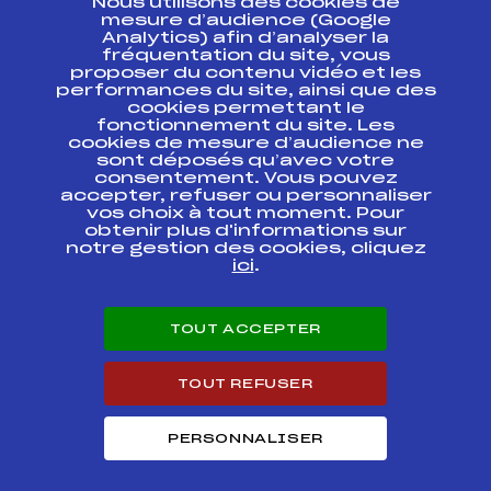
Nous utilisons des cookies de
ESPACE PRESSE
mesure d’audience (Google
Analytics) afin d’analyser la
fréquentation du site, vous
Ressources
proposer du contenu vidéo et les
performances du site, ainsi que des
Pass’Neige
cookies permettant le
Projet sportif fédéral
fonctionnement du site. Les
cookies de mesure d’audience ne
Projet de performance fédéral
sont déposés qu’avec votre
Antidopage
consentement. Vous pouvez
Pôle Développement, Formation, Suivi
accepter, refuser ou personnaliser
Scientifique
vos choix à tout moment. Pour
Listes ministérielles
obtenir plus d'informations sur
notre gestion des cookies, cliquez
Pôle vie de l’athlète
ici
.
Enseignement professionnel
Informatique et chronométrage
Circuits
TOUT ACCEPTER
Carrières
Développement des habiletés mentales
TOUT REFUSER
PERSONNALISER
© 2026 Fédération Française de Ski
Mentions légales
Politique de
confidentialité
Cookies