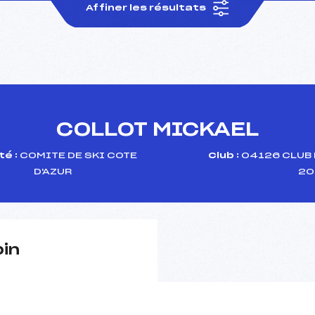
Affiner les résultats
COLLOT MICKAEL
é :
COMITE DE SKI COTE
Club :
04126 CLUB 
D'AZUR
20
pin