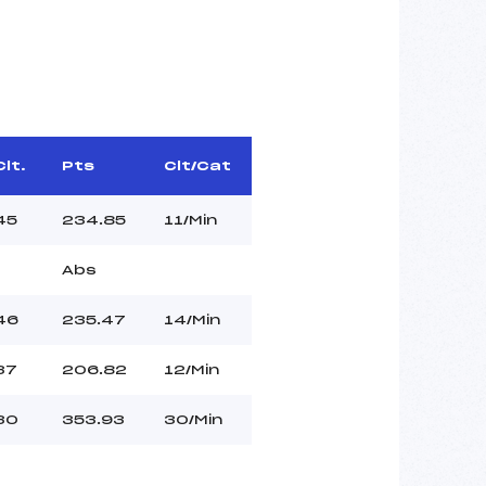
Clt.
Pts
Clt/Cat
45
234.85
11/Min
Abs
46
235.47
14/Min
37
206.82
12/Min
30
353.93
30/Min