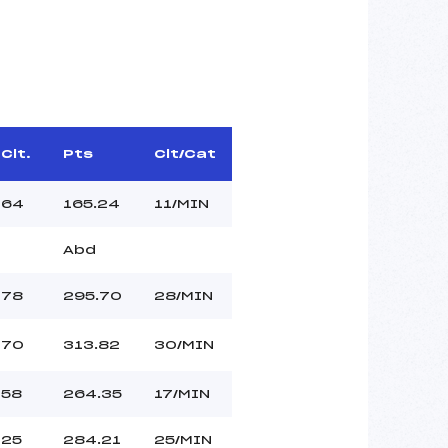
Clt.
Pts
Clt/Cat
64
165.24
11/MIN
Abd
78
295.70
28/MIN
70
313.82
30/MIN
58
264.35
17/MIN
25
284.21
25/MIN