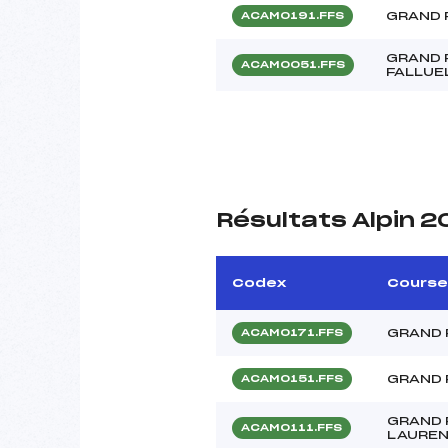
GRAND 
ACAM0191.FFS
GRAND 
ACAM0051.FFS
FALLUE
Résultats Alpin 
Codex
Course
GRAND 
ACAM0171.FFS
GRAND 
ACAM0151.FFS
GRAND 
ACAM0111.FFS
LAUREN