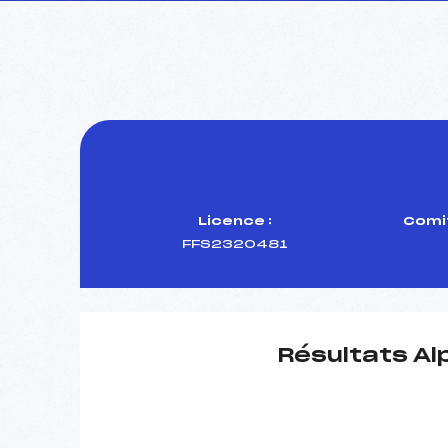
Licence :
Comit
FFS2320481
Résultats Al