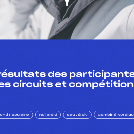
résultats des participants
es circuits et compétition
Fond Populaire
Rollerski
Saut à Ski
Combiné Nordiq