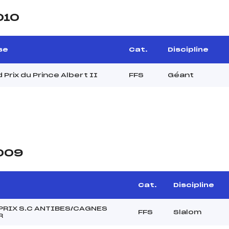
010
se
Cat.
Discipline
 Prix du Prince Albert II
FFS
Géant
2009
Cat.
Discipline
PRIX S.C ANTIBES/CAGNES
FFS
Slalom
R