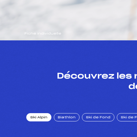
Fiche individuelle
Découvrez les 
d
Ski Alpin
Biathlon
Ski de Fond
Ski de 