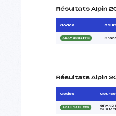
Résultats Alpin 2
Codex
Cour
Grand
ACAM0091.FFS
Résultats Alpin 
Codex
Course
GRAND 
ACAM0221.FFS
SUR ME