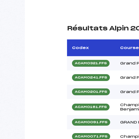
Résultats Alpin 
Codex
Course
Grand P
ACAM0321.FFS
Grand P
ACAM0241.FFS
Grand P
ACAM0201.FFS
Champi
ACAM0161.FFS
Benjam
GRAND 
ACAM0091.FFS
Champi
ACAM0071.FFS