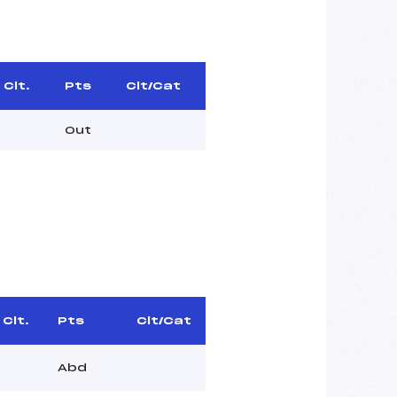
Clt.
Pts
Clt/Cat
Out
Clt.
Pts
Clt/Cat
Abd