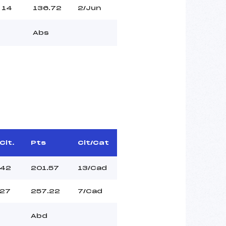
14
136.72
2/Jun
Abs
Clt.
Pts
Clt/Cat
42
201.57
13/Cad
27
257.22
7/Cad
Abd