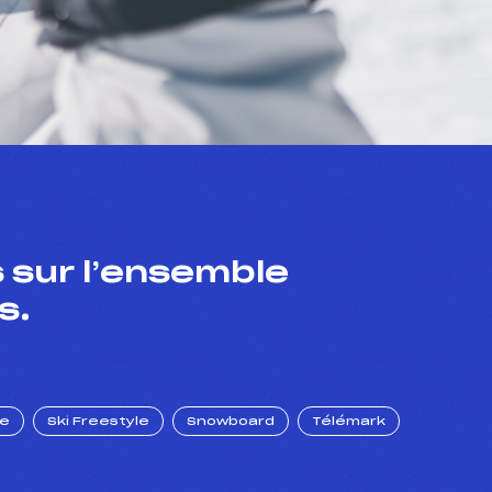
 sur l’ensemble
s.
ue
Ski Freestyle
Snowboard
Télémark