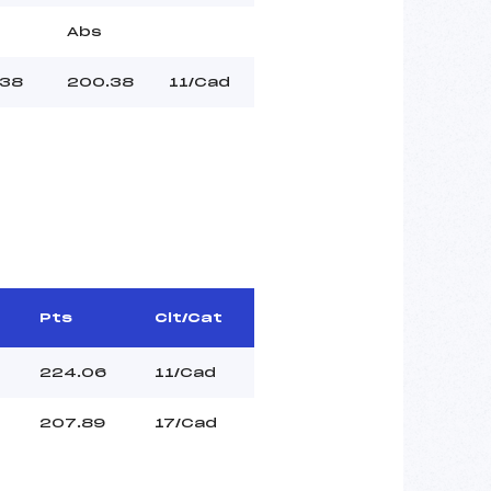
Abs
38
200.38
11/Cad
Pts
Clt/Cat
224.06
11/Cad
207.89
17/Cad