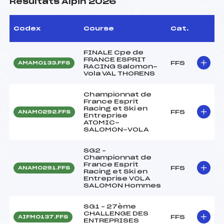
Résultats Alpin 2026
Codex
Course
Cat.
FINALE Cpe de
FRANCE ESPRIT
FFS
AMAM0133.FFS
RACING Salomon-
Vola VAL THORENS
Championnat de
France Esprit
Racing et Ski en
FFS
ANAM0292.FFS
Entreprise
ATOMIC-
SALOMON-VOLA
SG2 –
Championnat de
France Esprit
FFS
ANAM0291.FFS
Racing et Ski en
Entreprise VOLA
SALOMON Hommes
SG1 – 27ème
CHALLENGE DES
FFS
AIFM0137.FFS
ENTREPRISES