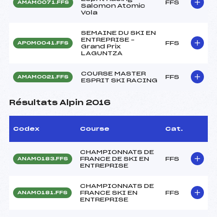
FFS
AMAM0071.FFS
Salomon Atomic
Vola
SEMAINE DU SKI EN
ENTREPRISE –
FFS
APOM0041.FFS
Grand Prix
LAGUNTZA
COURSE MASTER
FFS
AMAM0021.FFS
ESPRIT SKI RACING
Résultats Alpin 2016
Codex
Course
Cat.
CHAMPIONNATS DE
FRANCE DE SKI EN
FFS
ANAM0183.FFS
ENTREPRISE
CHAMPIONNATS DE
FRANCE SKI EN
FFS
ANAM0181.FFS
ENTREPRISE