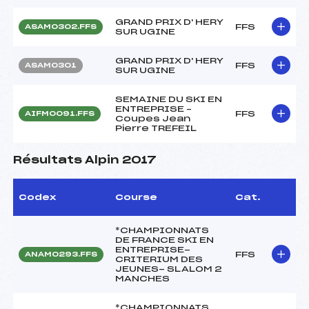
GRAND PRIX D' HERY
FFS
ASAM0302.FFS
SUR UGINE
GRAND PRIX D' HERY
FFS
ASAM0301
SUR UGINE
SEMAINE DU SKI EN
ENTREPRISE –
FFS
AIFM0091.FFS
Coupes Jean
Pierre TREFEIL
Résultats Alpin 2017
Codex
Course
Cat.
*CHAMPIONNATS
DE FRANCE SKI EN
ENTREPRISE-
FFS
ANAM0293.FFS
CRITERIUM DES
JEUNES- SLALOM 2
MANCHES
*CHAMPIONNATS