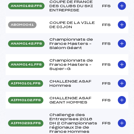
COUPE DE FRANCE
DES CLUBS DU SKI
FFS
ANAM0182.FFS
ENTREPRISE
COUPE DE LA VILLE
FFS
ABOM0041
DE DIJON
Championnats de
France Masters –
FFS
ANAM0142.FFS
Slalom Géant
Championnats de
France Masters –
FFS
ANAM0141.FFS
Super-G
CHALLENGE ASAF
FFS
AIFM0101.FFS
Hommes
CHALLENGE ASAF
FFS
AIFM0102.FFS
GEANT HOMMES
Challenge des
Entreprises 2016
DH 2 Championnats
FFS
AIFM0233.FFS
régionaux Ile de
France Hommes