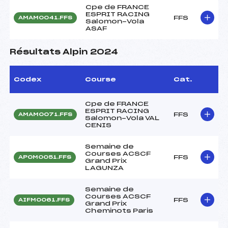
Cpe de FRANCE
ESPRIT RACING
FFS
AMAM0041.FFS
Salomon-Vola
ASAF
Résultats Alpin 2024
Codex
Course
Cat.
Cpe de FRANCE
ESPRIT RACING
FFS
AMAM0071.FFS
Salomon-Vola VAL
CENIS
Semaine de
Courses ACSCF
FFS
APOM0051.FFS
Grand Prix
LAGUNZA
Semaine de
Courses ACSCF
FFS
AIFM0061.FFS
Grand Prix
Cheminots Paris