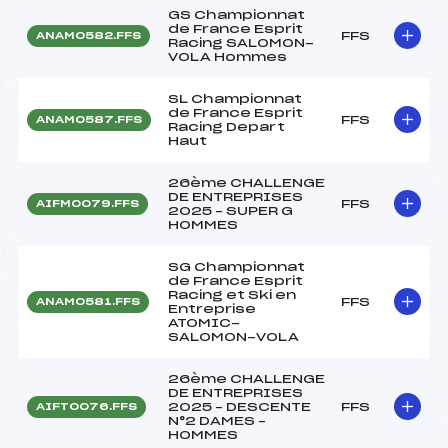
GS Championnat
de France Esprit
FFS
ANAM0582.FFS
Racing SALOMON-
VOLA Hommes
SL Championnat
de France Esprit
FFS
ANAM0587.FFS
Racing Depart
Haut
26ème CHALLENGE
DE ENTREPRISES
FFS
AIFM0079.FFS
2025 – SUPER G
HOMMES
SG Championnat
de France Esprit
Racing et Ski en
FFS
ANAM0581.FFS
Entreprise
ATOMIC-
SALOMON-VOLA
26ème CHALLENGE
DE ENTREPRISES
2025 – DESCENTE
FFS
AIFT0076.FFS
N°2 DAMES –
HOMMES