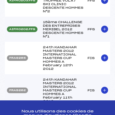
TROPHEE VOLA /
FFS
AIFM0203.FFS
SKI CLINIC
DESCENTE HOMMES
N°2
15ème CHALLENGE
DES ENTREPRISES
MERIBEL 2012
FFS
AIFM0202.FFS
DESCENTE HOMMES
N°1
24th KANDAHAR
MASTERS 2012
INTERNATIONAL
MASTERS CUP
FIS
FRA9265
HOMMES A
February 12th
2012
24th KANDAHAR
MASTERS 2012
INTERNATIONAL
MASTERS CUP
FIS
FRA9262
HOMMES A
February 11th
2012
Nous utilisons des cookies de
24th KANDAHAR