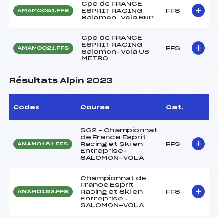
Cpe de FRANCE
ESPRIT RACING
FFS
AMAM0051.FFS
Salomon-Vola BNP
Cpe de FRANCE
ESPRIT RACING
FFS
AMAM0021.FFS
Salomon-Vola US
METRO
Résultats Alpin 2023
Codex
Course
Cat.
SG2 – Championnat
de France Esprit
Racing et Ski en
FFS
ANAM0161.FFS
Entreprise-
SALOMON-VOLA
Championnat de
France Esprit
Racing et Ski en
FFS
ANAM0163.FFS
Entreprise -
SALOMON-VOLA