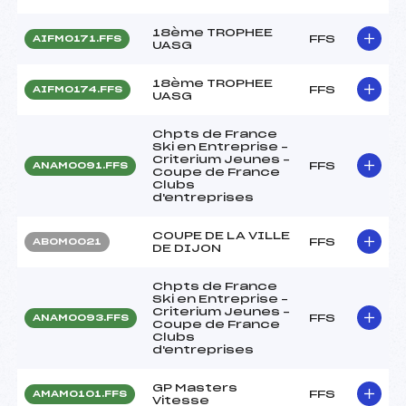
18ème TROPHEE
FFS
AIFM0171.FFS
UASG
18ème TROPHEE
FFS
AIFM0174.FFS
UASG
Chpts de France
Ski en Entreprise –
Criterium Jeunes –
FFS
ANAM0091.FFS
Coupe de France
Clubs
d'entreprises
COUPE DE LA VILLE
FFS
ABOM0021
DE DIJON
Chpts de France
Ski en Entreprise –
Criterium Jeunes –
FFS
ANAM0093.FFS
Coupe de France
Clubs
d'entreprises
GP Masters
FFS
AMAM0101.FFS
Vitesse