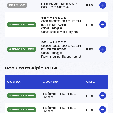
FIS MASTERS CUP
FIS
FRA0107
SG HOMMES A
SEMAINE DE
COURSES DU SKI EN
ENTREPRISE
FFS
AIFM0181.FFS
Challenge
Christophe Raynal
SEMAINE DE
COURSES DU SKI EN
ENTREPRISE
FFS
AIFM0161.FFS
Challenge
Raymond Baudrand
Résultats Alpin 2014
Codex
Course
Cat.
18ème TROPHEE
FFS
AIFM0172.FFS
UASG
18ème TROPHEE
FFS
AIFM0173.FFS
UASG