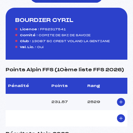
BOURDIER CYRIL
foi(s) le ski
Licence :
FFS2317541
Comité :
COMITE DE SKI DE SAVOIE
Club :
13087 SC CREST VOLAND LA GENTIANE
Val. Lic. :
Oui
Points Alpin FFS (10ème liste FFS 2026)
Pénalité
Points
Rang
231.57
2529