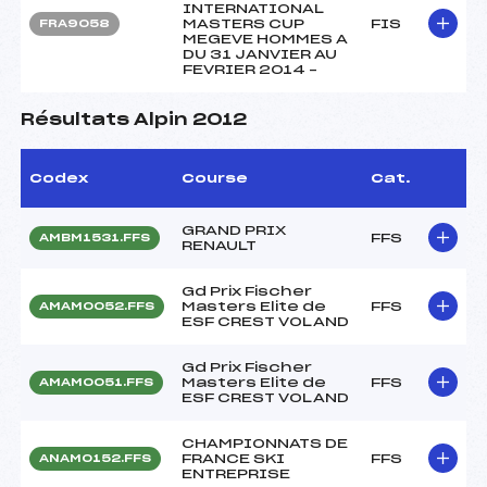
INTERNATIONAL
MASTERS CUP
FIS
FRA9058
MEGEVE HOMMES A
DU 31 JANVIER AU
FEVRIER 2014 –
Résultats Alpin 2012
Codex
Course
Cat.
GRAND PRIX
FFS
AMBM1531.FFS
RENAULT
Gd Prix Fischer
Masters Elite de
FFS
AMAM0052.FFS
ESF CREST VOLAND
Gd Prix Fischer
Masters Elite de
FFS
AMAM0051.FFS
ESF CREST VOLAND
CHAMPIONNATS DE
FRANCE SKI
FFS
ANAM0152.FFS
ENTREPRISE