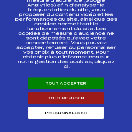
mesure d’audience (Google
MASTERS 2012
INTERNATIONAL
Analytics) afin d’analyser la
FIS
FRA9260
MASTERS CUP CAT
fréquentation du site, vous
A February 10th
proposer du contenu vidéo et les
2012
performances du site, ainsi que des
cookies permettant le
fonctionnement du site. Les
CHAMPIONNATS DE
FFS
ANAM0261.FFS
cookies de mesure d’audience ne
FRANCE MASTER
sont déposés qu’avec votre
consentement. Vous pouvez
CHAMPIONNATS DE
accepter, refuser ou personnaliser
FFS
ANAM0091.FFS
FRANCE MASTER
vos choix à tout moment. Pour
obtenir plus d'informations sur
notre gestion des cookies, cliquez
CHAMPIONNATS DE
FFS
ANAM0092.FFS
ici
.
FRANCE MASTER
SLALOM
CHALLENGE
FFS
AMAM0022.FFS
TOUT ACCEPTER
MASTERS Homme
TOUT REFUSER
GEANT CHALLENGE
FFS
AMAM0021.FFS
MASTERS Homme
PERSONNALISER
CHALLENGE BNP-
PARIBAS 2012
FFS
AIFM0052.FFS
HOMMES