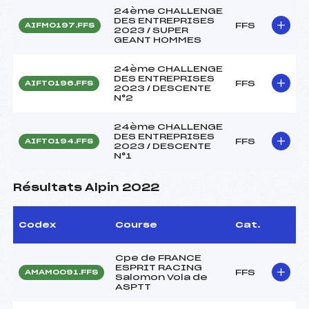
24ème CHALLENGE
DES ENTREPRISES
FFS
AIFM0197.FFS
2023 / SUPER
GEANT HOMMES
24ème CHALLENGE
DES ENTREPRISES
FFS
AIFT0196.FFS
2023 / DESCENTE
N°2
24ème CHALLENGE
DES ENTREPRISES
FFS
AIFT0194.FFS
2023 / DESCENTE
N°1
Résultats Alpin 2022
Codex
Course
Cat.
Cpe de FRANCE
ESPRIT RACING
FFS
AMAM0091.FFS
Salomon Vola de
ASPTT