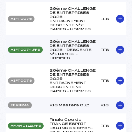
26ème CHALLENGE
DE ENTREPRISES
2025 –
FFS
AIFT0075
ENTRAINEMENT
DESCENTE N°2
DAMES – HOMMES
26ème CHALLENGE
DE ENTREPRISES
2025 – DESCENTE
FFS
AIFT0074.FFS
N°1 DAMES –
HOMMES
26ème CHALLENGE
DE ENTREPRISES
2025 –
FFS
AIFT0073
ENTRAINEMENT
DESCENTE N1
DAMES – HOMMES
FIS Masters Cup
FIS
FRA9241
Finale Cpe de
FRANCE ESPRIT
FFS
AMAM0112.FFS
RACING Salomon-
Vola LES KARELLIS