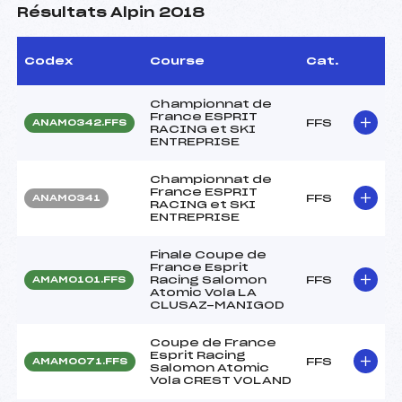
Résultats Alpin 2018
Codex
Course
Cat.
Championnat de
France ESPRIT
FFS
ANAM0342.FFS
RACING et SKI
ENTREPRISE
Championnat de
France ESPRIT
FFS
ANAM0341
RACING et SKI
ENTREPRISE
Finale Coupe de
France Esprit
Racing Salomon
FFS
AMAM0101.FFS
Atomic Vola LA
CLUSAZ-MANIGOD
Coupe de France
Esprit Racing
FFS
AMAM0071.FFS
Salomon Atomic
Vola CREST VOLAND