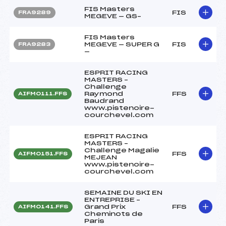
FIS Masters
FIS
FRA9289
MEGEVE — GS–
FIS Masters
MEGEVE — SUPER G
FIS
FRA9283
—
ESPRIT RACING
MASTERS –
Challenge
Raymond
FFS
AIFM0111.FFS
Baudrand
www.pistenoire-
courchevel.com
ESPRIT RACING
MASTERS –
Challenge Magalie
FFS
AIFM0151.FFS
MEJEAN
www.pistenoire-
courchevel.com
SEMAINE DU SKI EN
ENTREPRISE –
Grand Prix
FFS
AIFM0141.FFS
Cheminots de
Paris