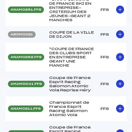
DE FRANCE SKI EN
ENTREPRISE-
FFS
ANAM0291.FFS
CRITERIUM DES
JEUNES-GEANT 2
MANCHES
COUPE DE LA VILLE
FFS
ABOM0021
DE DIJON
*COUPE DE FRANCE
DES CLUBS SPORT
EN ENTREPRISE
FFS
ANAM0292.FFS
GEANT UNE
MANCHE
Coupe de France
Esprit Racing
FFS
AMAM0041.FFS
Salomon Atomic
Vola Reprise Héry
Championnat de
France Esprit
FFS
ANAM0211.FFS
Racing Salomon
Atomic Vola
Coupe de France
Esprit Racing