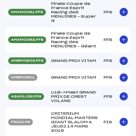
Finale Coupe de
France Esprit
Racing deS
FFS
AMAM0061.FFS
MENUIRES – Super
G
Finale Coupe de
France Esprit
FFS
AMAM0062.FFS
Racing des
MENUIRES – Géant
GRAND PRIX VITAM
FFS
AMBM0803.FFS
GRAND PRIX VITAM
FFS
AMBM0801
U18->Mast GRAND
PRIX DE CREST
FFS
ASAM1152.FFS
VOLAND
CRITERIUM
MONDIAL MASTERS
GIANT SLALOM A
FIS
FRA0142
JEUDI 14 MARS
2019