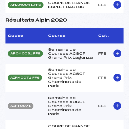
COUPE DE FRANCE
FFS
AMAM0041.FFS
ESPRIT RACING
Résultats Alpin 2020
Codex
Course
Cat.
Semaine de
Courses ACSCF
FFS
APOM0031.FFS
Grand Prix Lagunza
Semaine de
Courses ACSCF
Grand Prix
FFS
AIFM0071.FFS
Cheminots de
Paris
Semaine de
Courses ACSCF
Grand Prix
FFS
AIFT0071
Cheminots de
Paris
COUPE DE FRANCE