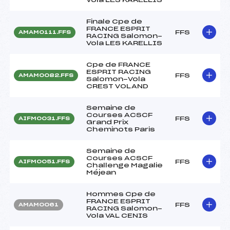
Finale Cpe de
FRANCE ESPRIT
FFS
AMAM0111.FFS
RACING Salomon-
Vola LES KARELLIS
Cpe de FRANCE
ESPRIT RACING
FFS
AMAM0082.FFS
Salomon-Vola
CREST VOLAND
Semaine de
Courses ACSCF
FFS
AIFM0031.FFS
Grand Prix
Cheminots Paris
Semaine de
Courses ACSCF
FFS
AIFM0051.FFS
Challenge Magalie
Méjean
Hommes Cpe de
FRANCE ESPRIT
FFS
AMAM0061
RACING Salomon-
Vola VAL CENIS