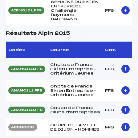
SEMAINE DU SKI EN
ENTREPRISE
Challenge
FFS
AIFM0161.FFS
Raymond
BAUDRAND
Résultats Alpin 2015
Codex
Course
Cat.
Chpts de France
Ski en Entreprise –
FFS
ANAM0113.FFS
Critérium Jeunes
Chpts de France
Ski en Entreprise –
FFS
ANAM0111.FFS
Critérium Jeunes
Coupe de France
FFS
ANAM0112.FFS
Clubs d'entreprises
COUPE DE LA VILLE
FFS
ABOM0031
DE DIJON – HOMMES