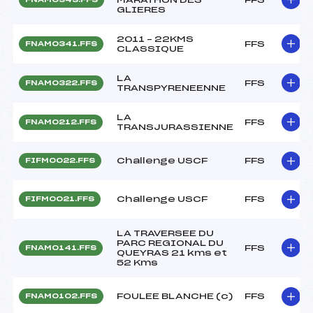
GLIERES
2011 – 22KMS
FFS
FNAM0341.FFS
CLASSIQUE
LA
FFS
FNAM0322.FFS
TRANSPYRENEENNE
LA
FFS
FNAM0212.FFS
TRANSJURASSIENNE
Challenge USCF
FFS
FIFM0022.FFS
Challenge USCF
FFS
FIFM0021.FFS
LA TRAVERSEE DU
PARC REGIONAL DU
FFS
FNAM0141.FFS
QUEYRAS 21 kms et
52 Kms
FOULEE BLANCHE (c)
FFS
FNAM0102.FFS