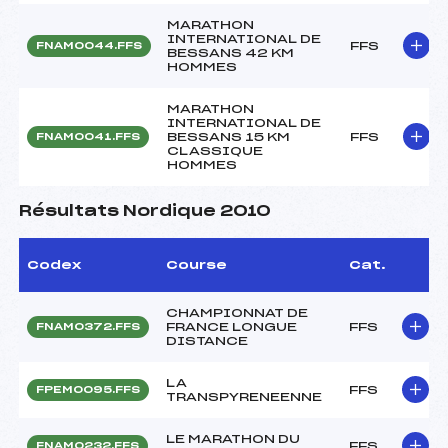
MARATHON
INTERNATIONAL DE
FFS
FNAM0044.FFS
BESSANS 42 KM
HOMMES
MARATHON
INTERNATIONAL DE
BESSANS 15 KM
FFS
FNAM0041.FFS
CLASSIQUE
HOMMES
Résultats Nordique 2010
Codex
Course
Cat.
CHAMPIONNAT DE
FRANCE LONGUE
FFS
FNAM0372.FFS
DISTANCE
LA
FFS
FPEM0095.FFS
TRANSPYRENEENNE
LE MARATHON DU
FFS
FNAM0232.FFS