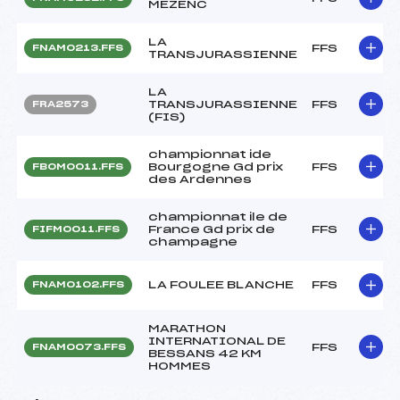
MEZENC
LA
FFS
FNAM0213.FFS
TRANSJURASSIENNE
LA
TRANSJURASSIENNE
FFS
FRA2573
(FIS)
championnat ide
Bourgogne Gd prix
FFS
FBOM0011.FFS
des Ardennes
championnat ile de
France Gd prix de
FFS
FIFM0011.FFS
champagne
LA FOULEE BLANCHE
FFS
FNAM0102.FFS
MARATHON
INTERNATIONAL DE
FFS
FNAM0073.FFS
BESSANS 42 KM
HOMMES