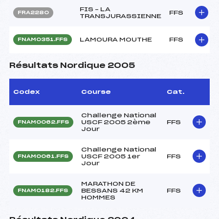
FIS – LA
FFS
FRA2280
TRANSJURASSIENNE
LAMOURA MOUTHE
FFS
FNAM0351.FFS
Résultats Nordique 2005
Codex
Course
Cat.
Challenge National
USCF 2005 2ème
FFS
FNAM0062.FFS
Jour
Challenge National
USCF 2005 1er
FFS
FNAM0061.FFS
Jour
MARATHON DE
BESSANS 42 KM
FFS
FNAM0182.FFS
HOMMES