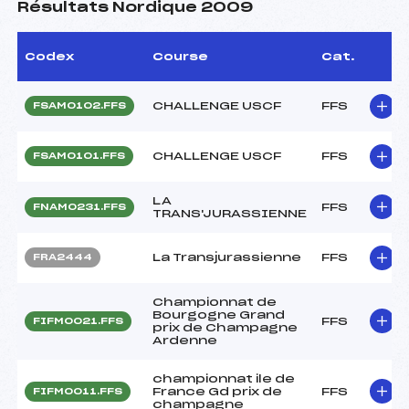
Résultats Nordique 2009
Codex
Course
Cat.
CHALLENGE USCF
FFS
FSAM0102.FFS
CHALLENGE USCF
FFS
FSAM0101.FFS
LA
FFS
FNAM0231.FFS
TRANS'JURASSIENNE
La Transjurassienne
FFS
FRA2444
Championnat de
Bourgogne Grand
FFS
FIFM0021.FFS
prix de Champagne
Ardenne
championnat ile de
France Gd prix de
FFS
FIFM0011.FFS
champagne