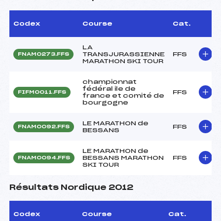
Codex
Course
Cat.
LA
TRANSJURASSIENNE
FFS
FNAM0273.FFS
MARATHON SKI TOUR
championnat
fédéral ile de
FFS
FIFM0011.FFS
france et comité de
bourgogne
LE MARATHON de
FFS
FNAM0092.FFS
BESSANS
LE MARATHON de
BESSANS MARATHON
FFS
FNAM0094.FFS
SKI TOUR
Résultats Nordique 2012
Codex
Course
Cat.