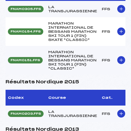
LA
FFS
FNAM0305.FFS
TRANSJURASSIENNE
MARATHON
INTERNATIONAL DE
BESSANS MARATHON
FFS
FNAM0154.FFS
SKI TOUR 1 (FIN)
SKATE *CLASSIC*
MARATHON
INTERNATIONAL DE
BESSANS MARATHON
FFS
FNAM0151.FFS
SKI TOUR 1 (FIN)
*CLASSIC*
Résultats Nordique 2015
Codex
Course
Cat.
LA
FFS
FNAM0203.FFS
TRANSJURASSIENNE
Résultats Nordique 2013