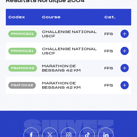
Résultats Nordique 2004
Codex
Course
Cat.
CHALLENGE NATIONAL
FFS
FMVM0201
USCF
CHALLENGE NATIONAL
FFS
FMVM0191
USCF
MARATHON DE
FFS
FSAM0042
BESSANS 42 KM
MARATHON DE
FFS
FSAT0042
BESSANS 42 KM
SUIVEZ