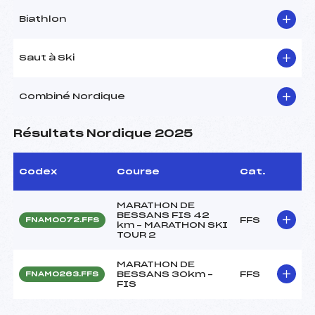
Biathlon
Saut à Ski
Combiné Nordique
Résultats Nordique 2025
Codex
Course
Cat.
MARATHON DE
BESSANS FIS 42
FFS
FNAM0072.FFS
km – MARATHON SKI
TOUR 2
MARATHON DE
BESSANS 30km –
FFS
FNAM0263.FFS
FIS