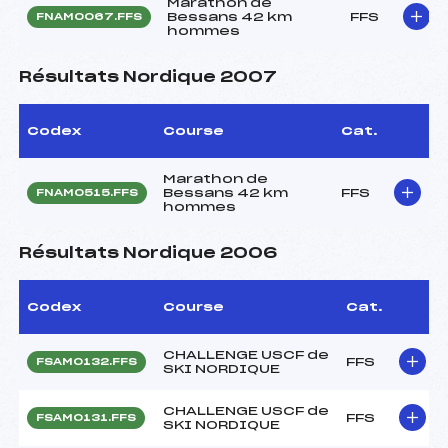
Marathon de
Bessans 42 km
FFS
FNAM0067.FFS
hommes
Résultats Nordique 2007
Codex
Course
Cat.
Marathon de
Bessans 42 km
FFS
FNAM0515.FFS
hommes
Résultats Nordique 2006
Codex
Course
Cat.
CHALLENGE USCF de
FFS
FSAM0132.FFS
SKI NORDIQUE
CHALLENGE USCF de
FFS
FSAM0131.FFS
SKI NORDIQUE