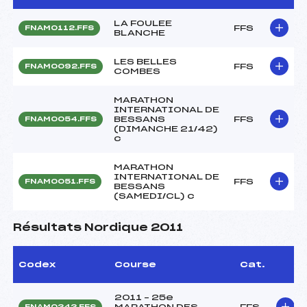
LA FOULEE
FFS
FNAM0112.FFS
BLANCHE
LES BELLES
FFS
FNAM0092.FFS
COMBES
MARATHON
INTERNATIONAL DE
BESSANS
FFS
FNAM0054.FFS
(DIMANCHE 21/42)
c
MARATHON
INTERNATIONAL DE
FFS
FNAM0051.FFS
BESSANS
(SAMEDI/CL) c
Résultats Nordique 2011
Codex
Course
Cat.
2011 – 25e
MARATHON DES
FFS
FNAM0343.FFS