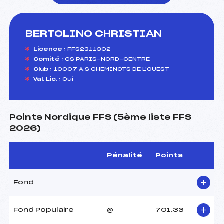
BERTOLINO CHRISTIAN
foi(s) le ski
Licence :
FFS2311302
Comité :
CS PARIS-NORD-CENTRE
Club :
10007 A.S CHEMINOTS DE L'OUEST
Val. Lic. :
Oui
Points Nordique FFS (5ème liste FFS
2026)
Pénalité
Points
Fond
Fond Populaire
@
701.33