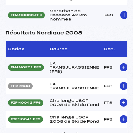
Marathon de
Bessans 42 km
FFS
FNAM0066.FFS
hommes
Résultats Nordique 2008
Codex
Course
Cat.
LA
TRANSJURASSIENNE
FFS
FNAM0291.FFS
(FFS)
LA
FFS
FRA2688
TRANSJURASSIENNE
Challenge USCF
FFS
FIFM0042.FFS
2008 de Ski de Fond
Challenge USCF
FFS
FIFM0041.FFS
2008 de Ski de Fond