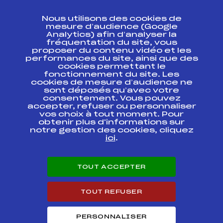
CONTACT
Nous utilisons des cookies de
ESPACE PRESSE
mesure d’audience (Google
Analytics) afin d’analyser la
fréquentation du site, vous
Ressources
proposer du contenu vidéo et les
performances du site, ainsi que des
Pass’Neige
cookies permettant le
Projet sportif fédéral
fonctionnement du site. Les
cookies de mesure d’audience ne
Projet de performance fédéral
sont déposés qu’avec votre
Antidopage
consentement. Vous pouvez
Pôle Développement, Formation, Suivi
accepter, refuser ou personnaliser
Scientifique
vos choix à tout moment. Pour
Listes ministérielles
obtenir plus d'informations sur
notre gestion des cookies, cliquez
Pôle vie de l’athlète
ici
.
Enseignement professionnel
Informatique et chronométrage
Circuits
TOUT ACCEPTER
Carrières
Développement des habiletés mentales
TOUT REFUSER
PERSONNALISER