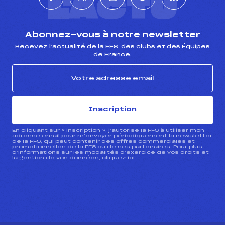
L'ACTU
Abonnez-vous à notre newsletter
Recevez l’actualité de la FFS, des clubs et des Équipes
de France.
Inscription
En cliquant sur « inscription », j’autorise la FFS à utiliser mon
adresse email pour m’envoyer périodiquement la newsletter
de la FFS, qui peut contenir des offres commerciales et
promotionnelles de la FFS ou de ses partenaires. Pour plus
d’informations sur les modalités d’exercice de vos droits et
la gestion de vos données, cliquez
ici