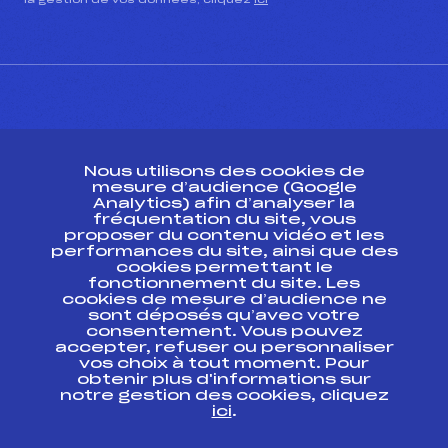
la gestion de vos données, cliquez
ici
CONTACT
Nous utilisons des cookies de
ESPACE PRESSE
mesure d’audience (Google
Analytics) afin d’analyser la
fréquentation du site, vous
Ressources
proposer du contenu vidéo et les
performances du site, ainsi que des
Pass’Neige
cookies permettant le
Projet sportif fédéral
fonctionnement du site. Les
cookies de mesure d’audience ne
Projet de performance fédéral
sont déposés qu’avec votre
Antidopage
consentement. Vous pouvez
Pôle Développement, Formation, Suivi
accepter, refuser ou personnaliser
Scientifique
vos choix à tout moment. Pour
Listes ministérielles
obtenir plus d'informations sur
notre gestion des cookies, cliquez
Pôle vie de l’athlète
ici
.
Enseignement professionnel
Informatique et chronométrage