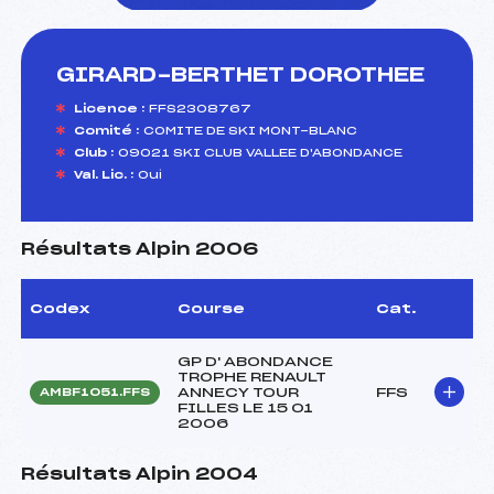
GIRARD-BERTHET DOROTHEE
foi(s) le ski
Licence :
FFS2308767
Comité :
COMITE DE SKI MONT-BLANC
Club :
09021 SKI CLUB VALLEE D'ABONDANCE
Val. Lic. :
Oui
Résultats Alpin 2006
Codex
Course
Cat.
GP D' ABONDANCE
TROPHE RENAULT
ANNECY TOUR
FFS
AMBF1051.FFS
FILLES LE 15 01
2006
Résultats Alpin 2004