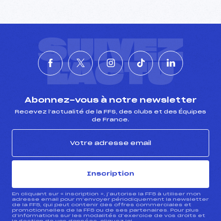
SUIVEZ
L'ACTU
Abonnez-vous à notre newsletter
Recevez l’actualité de la FFS, des clubs et des Équipes
de France.
Inscription
En cliquant sur « inscription », j’autorise la FFS à utiliser mon
adresse email pour m’envoyer périodiquement la newsletter
de la FFS, qui peut contenir des offres commerciales et
promotionnelles de la FFS ou de ses partenaires. Pour plus
d’informations sur les modalités d’exercice de vos droits et