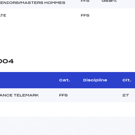
FFS
Géant
SENIORS/MASTERS HOMMES
ATE
FFS
2004
Cat.
Discipline
Clt.
RANCE TELEMARK
FFS
27