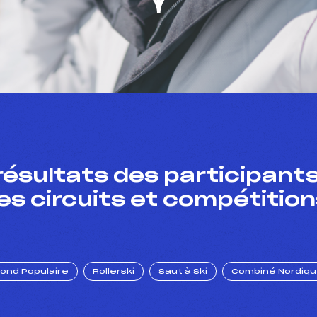
résultats des participants
es circuits et compétition
Fond Populaire
Rollerski
Saut à Ski
Combiné Nordiq