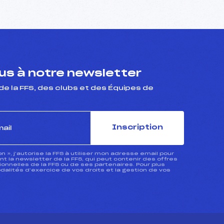
s à notre newsletter
de la FFS, des clubs et des Équipes de
Inscription
ion », j’autorise la FFS à utiliser mon adresse email pour
 la newsletter de la FFS, qui peut contenir des offres
nnelles de la FFS ou de ses partenaires. Pour plus
dalités d’exercice de vos droits et la gestion de vos