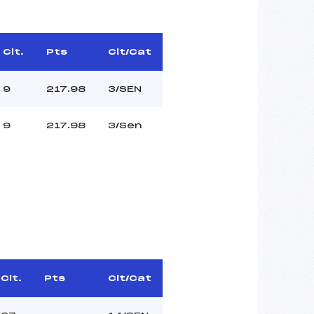
Clt.
Pts
Clt/Cat
9
217.98
3/SEN
9
217.98
3/Sen
Clt.
Pts
Clt/Cat