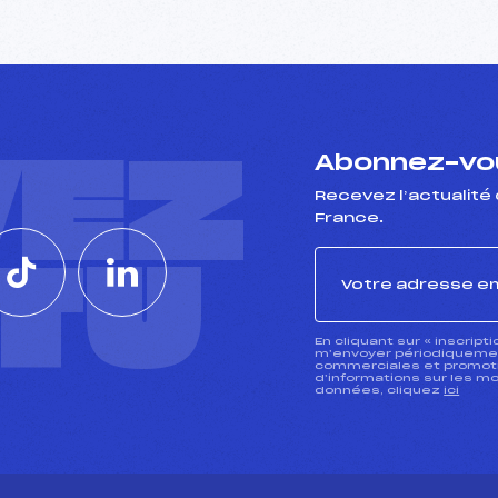
VEZ
Abonnez-vou
Recevez l’actualité 
France.
CTU
En cliquant sur « inscript
m’envoyer périodiquement
commerciales et promotio
d’informations sur les mo
données, cliquez
ici