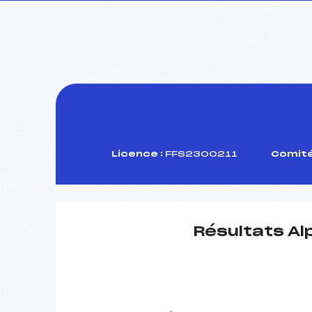
Licence :
FFS2300211
Comité
Résultats Al