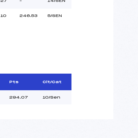
27
–
14/SEN
10
246.53
5/SEN
Pts
Clt/Cat
294.07
10/Sen