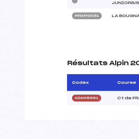
JUNIORS/
LA BOUGN
MNAM0031
Résultats Alpin 
Codex
Course
Ct de F
ADAM9991