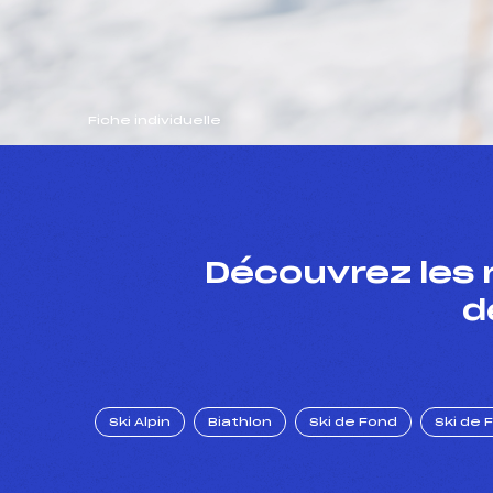
Fiche individuelle
Découvrez les 
d
Ski Alpin
Biathlon
Ski de Fond
Ski de 