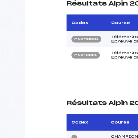
Résultats Alpin 
Codex
Course
Télémarkou
MNAM0901
Epreuve du
Télémarkou
MNAT0021
Epreuve du
Résultats Alpin 
Codex
Course
CHAMPIONN