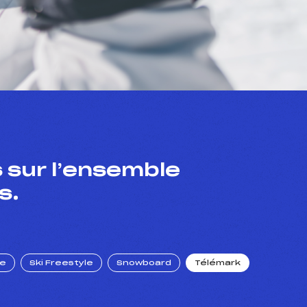
 sur l’ensemble
s.
ue
Ski Freestyle
Snowboard
Télémark