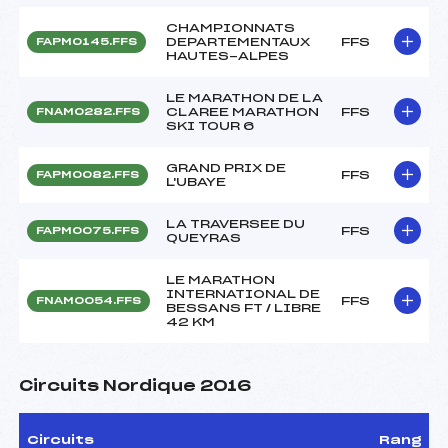
CHAMPIONNATS
DEPARTEMENTAUX
FFS
FAPM0145.FFS
HAUTES-ALPES
LE MARATHON DE LA
CLAREE MARATHON
FFS
FNAM0282.FFS
SKI TOUR 6
GRAND PRIX DE
FFS
FAPM0082.FFS
L'UBAYE
LA TRAVERSEE DU
FFS
FAPM0075.FFS
QUEYRAS
LE MARATHON
INTERNATIONAL DE
FFS
FNAM0054.FFS
BESSANS FT / LIBRE
42 KM
Circuits Nordique 2016
Circuits
Rang