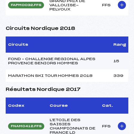
GRAND PRIX DE
VALLOUISE-
FFS
FAPM0032.FFS
PELVOUX
Circuits Nordique 2018
Circuits
Rang
FOND – CHALLENGE REGIONAL ALPES
15
PROVENCE SENIORS HOMMES
MARATHON SKI TOUR HOMMES 2018
339
Résultats Nordique 2017
Codex
Course
Cat.
L'ETOILE DES
SAISIES
FFS
FNAM0412.FFS
CHAMPIONNATS DE
FRANCE LD