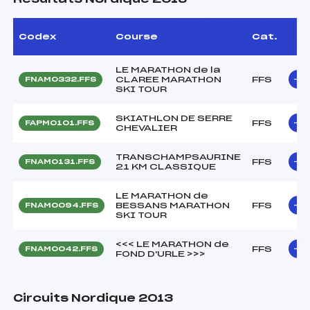
Codex
Course
Cat.
LE MARATHON de la
CLAREE MARATHON
FFS
FNAM0332.FFS
SKI TOUR
SKIATHLON DE SERRE
FFS
FAPM0101.FFS
CHEVALIER
TRANSCHAMPSAURINE
FFS
FNAM0131.FFS
21 KM CLASSIQUE
LE MARATHON de
BESSANS MARATHON
FFS
FNAM0094.FFS
SKI TOUR
<<< LE MARATHON de
FFS
FNAM0042.FFS
FOND D'URLE >>>
Circuits Nordique 2013