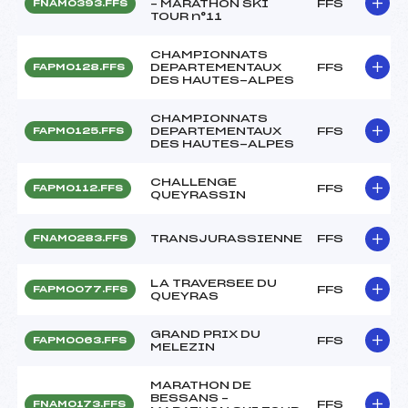
– MARATHON SKI
FFS
FNAM0393.FFS
TOUR n°11
CHAMPIONNATS
DEPARTEMENTAUX
FFS
FAPM0128.FFS
DES HAUTES-ALPES
CHAMPIONNATS
DEPARTEMENTAUX
FFS
FAPM0125.FFS
DES HAUTES-ALPES
CHALLENGE
FFS
FAPM0112.FFS
QUEYRASSIN
TRANSJURASSIENNE
FFS
FNAM0283.FFS
LA TRAVERSEE DU
FFS
FAPM0077.FFS
QUEYRAS
GRAND PRIX DU
FFS
FAPM0063.FFS
MELEZIN
MARATHON DE
BESSANS –
FFS
FNAM0173.FFS