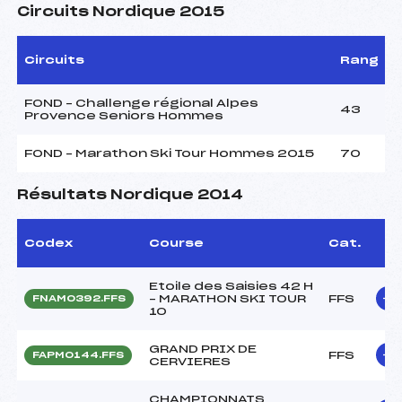
Circuits Nordique 2015
Circuits
Rang
FOND – Challenge régional Alpes
43
Provence Seniors Hommes
FOND – Marathon Ski Tour Hommes 2015
70
Résultats Nordique 2014
Codex
Course
Cat.
Etoile des Saisies 42 H
– MARATHON SKI TOUR
FFS
FNAM0392.FFS
10
GRAND PRIX DE
FFS
FAPM0144.FFS
CERVIERES
CHAMPIONNATS