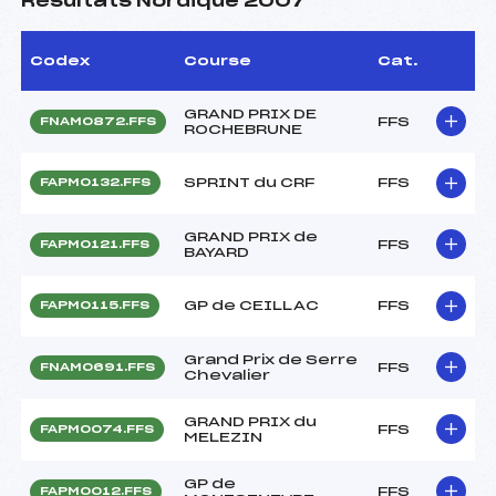
Résultats Nordique 2007
Codex
Course
Cat.
GRAND PRIX DE
FFS
FNAM0872.FFS
ROCHEBRUNE
SPRINT du CRF
FFS
FAPM0132.FFS
GRAND PRIX de
FFS
FAPM0121.FFS
BAYARD
GP de CEILLAC
FFS
FAPM0115.FFS
Grand Prix de Serre
FFS
FNAM0691.FFS
Chevalier
GRAND PRIX du
FFS
FAPM0074.FFS
MELEZIN
GP de
FFS
FAPM0012.FFS