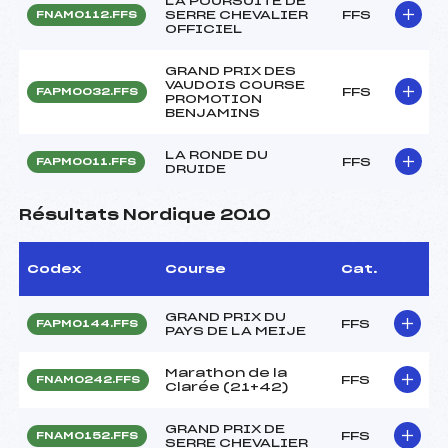
LA POURSUITE DE
SERRE CHEVALIER
FFS
FNAM0112.FFS
OFFICIEL
GRAND PRIX DES
VAUDOIS COURSE
FFS
FAPM0032.FFS
PROMOTION
BENJAMINS
LA RONDE DU
FFS
FAPM0011.FFS
DRUIDE
Résultats Nordique 2010
Codex
Course
Cat.
GRAND PRIX DU
FFS
FAPM0144.FFS
PAYS DE LA MEIJE
Marathon de la
FFS
FNAM0242.FFS
Clarée (21+42)
GRAND PRIX DE
FFS
FNAM0152.FFS
SERRE CHEVALIER