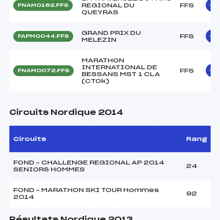
REGIONAL DU
FFS
FNAM0162.FFS
QUEYRAS
GRAND PRIX DU
FFS
FAPM0044.FFS
MELEZIN
MARATHON
INTERNATIONAL DE
FFS
FNAM0072.FFS
BESSANS MST 1 CLA
(CTOk)
Circuits Nordique 2014
Circuits
Rang
FOND – CHALLENGE REGIONAL AP 2014
24
SENIORS HOMMES
FOND – MARATHON SKI TOUR Hommes
92
2014
Résultats Nordique 2013