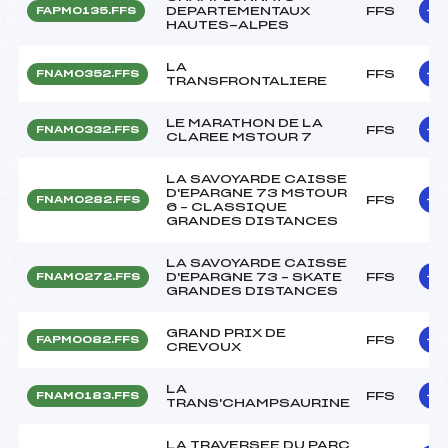
DEPARTEMENTAUX
FFS
FAPM0135.FFS
HAUTES-ALPES
LA
FFS
FNAM0352.FFS
TRANSFRONTALIERE
LE MARATHON DE LA
FFS
FNAM0332.FFS
CLAREE MSTOUR 7
LA SAVOYARDE CAISSE
D'EPARGNE 73 MSTOUR
FFS
FNAM0282.FFS
6 – CLASSIQUE
GRANDES DISTANCES
LA SAVOYARDE CAISSE
D'EPARGNE 73 – SKATE
FFS
FNAM0272.FFS
GRANDES DISTANCES
GRAND PRIX DE
FFS
FAPM0082.FFS
CREVOUX
LA
FFS
FNAM0183.FFS
TRANS'CHAMPSAURINE
LA TRAVERSEE DU PARC