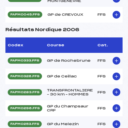
MONTGENEVRE
GP de CREVOUX
FFS
FAPM0045.FFS
Résultats Nordique 2006
Codex
Course
Cat.
GP de Rochebrune
FFS
FAPM0333.FFS
GP de Ceillac
FFS
FAPM0326.FFS
TRANSFRONTALIERE
FFS
FAPM0283.FFS
– 30 km – HOMMES
GP du Champsaur
FFS
FAPM0296.FFS
CRF
GP du Melezin
FFS
FAPM0253.FFS