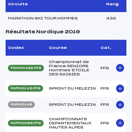
Circuits
Rang
MARATHON SKI TOUR HOMMES
432
Résultats Nordique 2019
Codex
Course
Cat.
Championnat de
France SENIORS
FFS
FNAM0422.FFS
Hommes 'ETOILE
DES SAISIES
SPRINT DU MELEZIN
FFS
FAPM0143.FFS
SPRINT DU MELEZIN
FFS
FAPM0145
CHAMPIONNATS
DEPARTEMENTAUX
FFS
FAPM0065.FFS
HAUTES ALPES