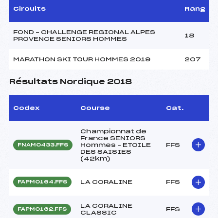
Circuits
Rang
FOND – CHALLENGE REGIONAL ALPES
18
PROVENCE SENIORS HOMMES
MARATHON SKI TOUR HOMMES 2019
207
Résultats Nordique 2018
Codex
Course
Cat.
Championnat de
France SENIORS
Hommes – ETOILE
FFS
FNAM0433.FFS
DES SAISIES
(42km)
LA CORALINE
FFS
FAPM0164.FFS
LA CORALINE
FFS
FAPM0162.FFS
CLASSIC