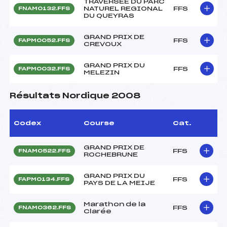
TRAVERSEE DU PARC
NATUREL REGIONAL
FFS
FNAM0132.FFS
DU QUEYRAS
GRAND PRIX DE
FFS
FAPM0052.FFS
CREVOUX
GRAND PRIX DU
FFS
FAPM0032.FFS
MELEZIN
Résultats Nordique 2008
Codex
Course
Cat.
GRAND PRIX DE
FFS
FNAM0522.FFS
ROCHEBRUNE
GRAND PRIX DU
FFS
FAPM0134.FFS
PAYS DE LA MEIJE
Marathon de la
FFS
FNAM0362.FFS
Clarée