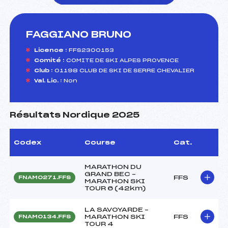
FAGGIANO BRUNO
foi(s) le ski
Licence :
FFS2300153
Comité :
COMITE DE SKI ALPES PROVENCE
Club :
01198 CLUB DE SKI DE SERRE CHEVALIER
Val. Lic. :
Non
Résultats Nordique 2025
Codex
Course
Cat.
MARATHON DU
GRAND BEC –
FFS
FNAM0271.FFS
MARATHON SKI
TOUR 6 (42km)
LA SAVOYARDE –
MARATHON SKI
FFS
FNAM0134.FFS
TOUR 4