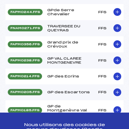
GPde Serre
FFS
FAPM0244.FFS
Chevalier
TRAVERSEE DU
FFS
FNAM0271.FFS
QUEYRAS
Grand prix de
FFS
FAPM0356.FFS
Crévoux
GP VAL CLAREE
FFS
FAPM0238.FFS
MONTGENEVRE
GP des Ecrins
FFS
FAPM0214.FFS
GP des Escartons
FFS
FAPM0205.FFS
GP de
Montgenèvre Val
FFS
FAPM0185.FFS
Clarée
Nous utilisons des cookies de
Résultats Nordique 2005