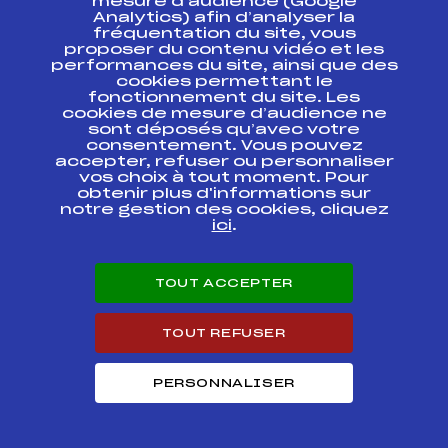
mesure d’audience (Google
Analytics) afin d’analyser la
fréquentation du site, vous
Codex
Course
Cat.
proposer du contenu vidéo et les
performances du site, ainsi que des
cookies permettant le
LA SAVOYARDE
fonctionnement du site. Les
FFS
FNAM0412.FFS
2005 21 KM CL
cookies de mesure d’audience ne
sont déposés qu’avec votre
consentement. Vous pouvez
GRAND PRIX DU
accepter, refuser ou personnaliser
CHAMPSAUR MASS
FFS
FAPM0302.FFS
vos choix à tout moment. Pour
START
obtenir plus d'informations sur
notre gestion des cookies, cliquez
GRAND PRIX DU
ici
.
CHAMPSAUR MASS
FFS
FAPM0301
START
TOUT ACCEPTER
GRAND PRIX de
FFS
FAPM0297.FFS
BAYARD
TOUT REFUSER
GRAND PRIX DE
FFS
FNAM0281.FFS
SERRE CHEVALIER
PERSONNALISER
GRAND PRIX du
MELEZIN
FFS
FAPM0276.FFS
POURSUITE