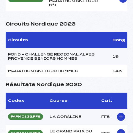
MARATHON SKI TOUR
N°1
Circuits Nordique 2023
Circuits
Rang
FOND – CHALLENGE REGIONAL ALPES
19
PROVENCE SENIORS HOMMES
MARATHON SKI TOUR HOMMES
145
Résultats Nordique 2020
Codex
Course
Cat.
LA CORALINE
FFS
FAPM0132.FFS
LE GRAND PRIX DU