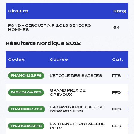
Circuits
Rang
FOND – CIRCUIT A.P 2013 SENIORS
54
HOMMES
Résultats Nordique 2012
Codex
Course
Cat.
L'ETOILE DES SAISIES
FFS
FNAM0412.FFS
GRAND PRIX DE
FFS
FAPM0164.FFS
CREVOUX
LA SAVOYARDE CAISSE
FFS
FNAM0364.FFS
D'EPARGNE 73
LA TRANSFRONTALIERE
FFS
FNAM0352.FFS
2012