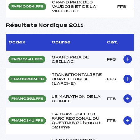
GRAND PRIX DES
VAUDOIS ET DE LA
FFS
FAPM0054.FFS
VALLOUISE
Résultats Nordique 2011
Codex
Course
Cat.
GRAND PRIX DE
FFS
FAPM0141.FFS
CEILLAC
TRANSFRONTALIERE
UBAYE STURLA
FFS
FNAM0292.FFS
(LARCHE)
LE MARATHON DE LA
FFS
FNAM0252.FFS
CLAREE
LA TRAVERSEE DU
PARC REGIONAL DU
FFS
FNAM0141.FFS
QUEYRAS 21 kms et
52 Kms