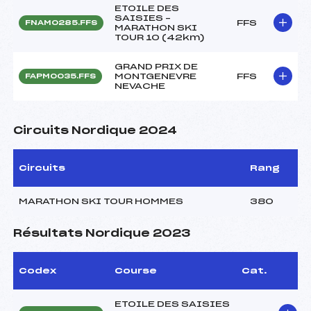
ETOILE DES
SAISIES –
FFS
FNAM0285.FFS
MARATHON SKI
TOUR 10 (42km)
GRAND PRIX DE
MONTGENEVRE
FFS
FAPM0035.FFS
NEVACHE
Circuits Nordique 2024
Circuits
Rang
MARATHON SKI TOUR HOMMES
380
Résultats Nordique 2023
Codex
Course
Cat.
ETOILE DES SAISIES