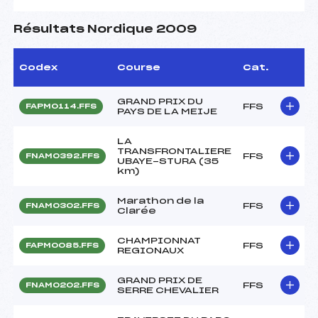
Résultats Nordique 2009
Codex
Course
Cat.
GRAND PRIX DU
FFS
FAPM0114.FFS
PAYS DE LA MEIJE
LA
TRANSFRONTALIERE
FFS
FNAM0392.FFS
UBAYE-STURA (35
km)
Marathon de la
FFS
FNAM0302.FFS
Clarée
CHAMPIONNAT
FFS
FAPM0085.FFS
REGIONAUX
GRAND PRIX DE
FFS
FNAM0202.FFS
SERRE CHEVALIER