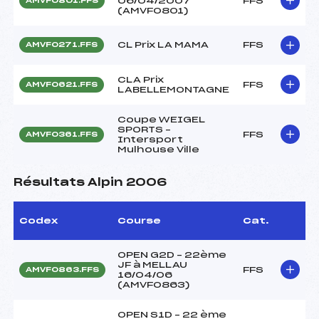
06/04/2007
FFS
AMVF0801.FFS
(AMVF0801)
CL Prix LA MAMA
FFS
AMVF0271.FFS
CLA Prix
FFS
AMVF0621.FFS
LABELLEMONTAGNE
Coupe WEIGEL
SPORTS –
FFS
AMVF0361.FFS
Intersport
Mulhouse Ville
Résultats Alpin 2006
Codex
Course
Cat.
OPEN G2D – 22ème
JF à MELLAU
FFS
AMVF0863.FFS
16/04/06
(AMVF0863)
OPEN S1D – 22 ème