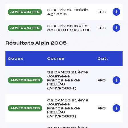
CLA Prix du Crédit
FFS
AMVF0081.FFS
Agricole
CLA Prix de la Ville
FFS
AMVF0041.FFS
de SAINT MAURICE
Résultats Alpin 2005
Codex
Course
Cat.
S2 DAMES 21 ème
Journées
Françaises de
FFS
AMVF0884.FFS
MELLAU
(AMVF0884)
G2 DAMES 21 ème
Journées
Françaises de
FFS
AMVF0883.FFS
MELLAU
(AMVF0883)