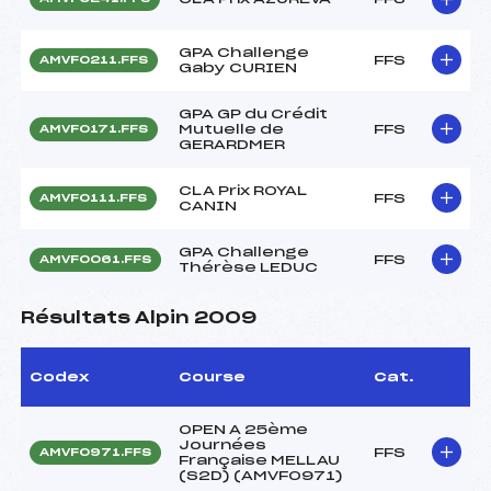
GPA Challenge
FFS
AMVF0211.FFS
Gaby CURIEN
GPA GP du Crédit
Mutuelle de
FFS
AMVF0171.FFS
GERARDMER
CLA Prix ROYAL
FFS
AMVF0111.FFS
CANIN
GPA Challenge
FFS
AMVF0061.FFS
Thérèse LEDUC
Résultats Alpin 2009
Codex
Course
Cat.
OPEN A 25ème
Journées
FFS
AMVF0971.FFS
Française MELLAU
(S2D) (AMVF0971)