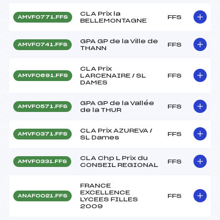
CLA Prix la
FFS
AMVF0771.FFS
BELLEMONTAGNE
GPA GP de la Ville de
FFS
AMVF0741.FFS
THANN
CLA Prix
LARCENAIRE / SL
FFS
AMVF0691.FFS
DAMES
GPA GP de la Vallée
FFS
AMVF0571.FFS
de la THUR
CLA Prix AZUREVA /
FFS
AMVF0371.FFS
SL Dames
CLA Chp L Prix du
FFS
AMVF0331.FFS
CONSEIL REGIONAL
FRANCE
EXCELLENCE
FFS
ANAF0021.FFS
LYCEES FILLES
2009