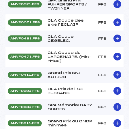
GPA Grand Prix
FUHRER SPORTS /
FFS
AMVF0521.FFS
TWINNER
CLA Coupe des
FFS
AMVF0071.FFS
skis l' ECLAIR
CLA Coupe
FFS
AMVF0481.FFS
CEGELEC.
CLA Coupe du
LARCENAIRE. (Min-
FFS
AMVF0471.FFS
>Mas)
Grand Prix SKI
FFS
AMVF0411.FFS
ACTION
CLA Prix de l' US
FFS
AMVF0391.FFS
BUSSANG
GPA Mémorial GABY
FFS
AMVF0381.FFS
CURIEN
Grand Prix du CMDP
FFS
AMVF0911.FFS
minimes