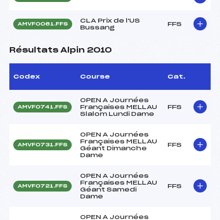
CLA Prix de l'US
FFS
AMVF0061.FFS
Bussang
Résultats Alpin 2010
Codex
Course
Cat.
OPEN A Journées
Françaises MELLAU
FFS
AMVF0741.FFS
Slalom Lundi Dame
OPEN A Journées
Françaises MELLAU
FFS
AMVF0731.FFS
Géant Dimanche
Dame
OPEN A Journées
Françaises MELLAU
FFS
AMVF0721.FFS
Géant Samedi
Dame
OPEN A Journées