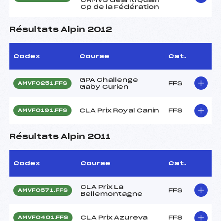
Cp de la Fédération
Résultats Alpin 2012
Codex
Course
Cat.
GPA Challenge
FFS
AMVF0251.FFS
Gaby Curien
CLA Prix Royal Canin
FFS
AMVF0191.FFS
Résultats Alpin 2011
Codex
Course
Cat.
CLA Prix La
FFS
AMVF0571.FFS
Bellemontagne
CLA Prix Azureva
FFS
AMVF0401.FFS