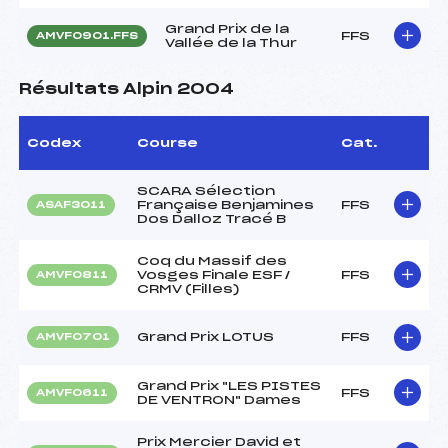
Grand Prix de la
FFS
AMVF0901.FFS
Vallée de la Thur
Résultats Alpin 2004
Codex
Course
Cat.
SCARA Sélection
Française Benjamines
FFS
ASAF3011
Dos Dalloz Tracé B
Coq du Massif des
Vosges Finale ESF /
FFS
AMVF0811
CRMV (Filles)
Grand Prix LOTUS
FFS
AMVF0701
Grand Prix "LES PISTES
FFS
AMVF0611
DE VENTRON" Dames
Prix Mercier David et