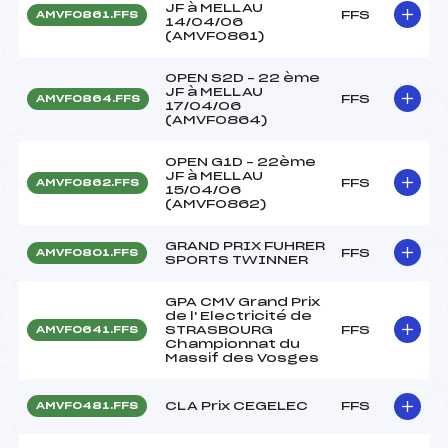
JF à MELLAU
FFS
AMVF0861.FFS
14/04/06
(AMVF0861)
OPEN S2D – 22 ème
JF à MELLAU
FFS
AMVF0864.FFS
17/04/06
(AMVF0864)
OPEN G1D – 22ème
JF à MELLAU
FFS
AMVF0862.FFS
15/04/06
(AMVF0862)
GRAND PRIX FUHRER
FFS
AMVF0801.FFS
SPORTS TWINNER
GPA CMV Grand Prix
de l' Electricité de
STRASBOURG
FFS
AMVF0641.FFS
Championnat du
Massif des Vosges
CLA Prix CEGELEC
FFS
AMVF0481.FFS