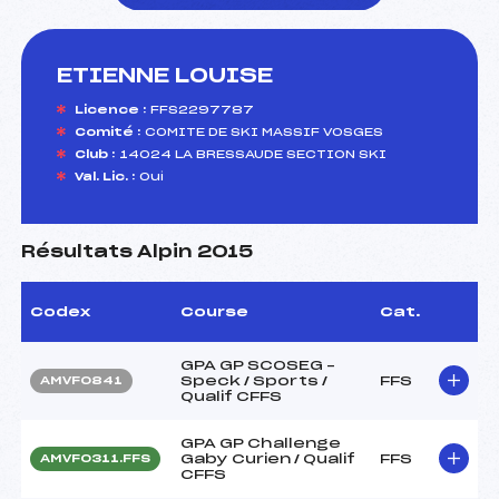
ETIENNE LOUISE
foi(s) le ski
Licence :
FFS2297787
Comité :
COMITE DE SKI MASSIF VOSGES
Club :
14024 LA BRESSAUDE SECTION SKI
Val. Lic. :
Oui
Résultats Alpin 2015
Codex
Course
Cat.
GPA GP SCOSEG –
Speck / Sports /
FFS
AMVF0841
Qualif CFFS
GPA GP Challenge
Gaby Curien / Qualif
FFS
AMVF0311.FFS
CFFS