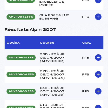
EXCELLENCE
LYCEES
CLA Prix de l' US
FFS
AMVF0541.FFS
BUSSANG
Résultats Alpin 2007
Codex
Course
Cat.
S3D – 23è JF
09/04/2007
FFS
AMVF0802.FFS
(AMVF0802)
S2D – 23è JF
08/04/2007
FFS
AMVF0804.FFS
(AMVF0804)
G1D – 23è JF
07/04/2007
FFS
AMVF0803.FFS
(AMVF0803)
S1D – 23è JF