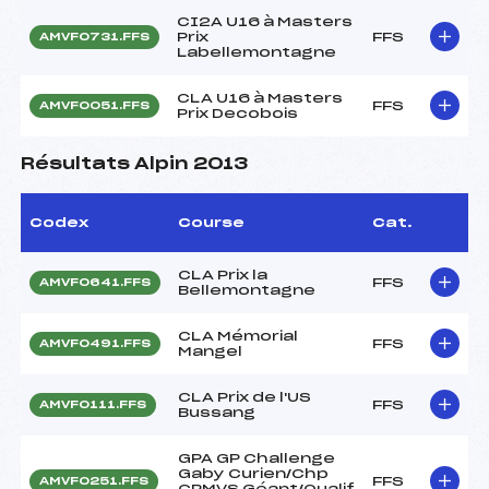
CI2A U16 à Masters
Prix
FFS
AMVF0731.FFS
Labellemontagne
CLA U16 à Masters
FFS
AMVF0051.FFS
Prix Decobois
Résultats Alpin 2013
Codex
Course
Cat.
CLA Prix la
FFS
AMVF0641.FFS
Bellemontagne
CLA Mémorial
FFS
AMVF0491.FFS
Mangel
CLA Prix de l'US
FFS
AMVF0111.FFS
Bussang
GPA GP Challenge
Gaby Curien/Chp
FFS
AMVF0251.FFS
CRMVS Géant/Qualif