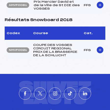
Prix Mercier David et
de la Ville de St DIE des
FFS
AMVF0081
VOSGES
Résultats Snowboard 2018
Codex
Course
Cat.
COUPE DES VOSGES
CIRCUIT REGIONAL
FFS
NMVF0021
PRIX DE LA BRASSERIE
DE LA SCHLUCHT
SUIVEZ
L'ACTU