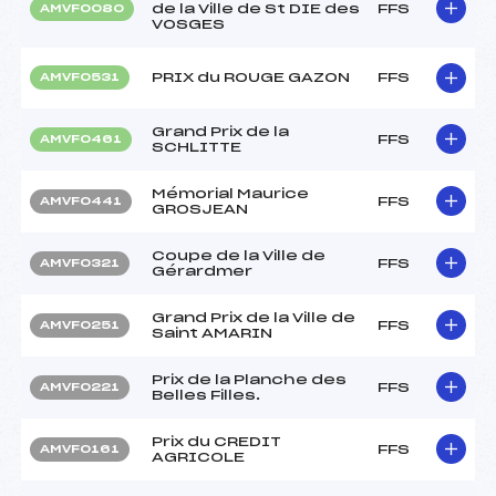
de la Ville de St DIE des
FFS
AMVF0080
VOSGES
PRIX du ROUGE GAZON
FFS
AMVF0531
Grand Prix de la
FFS
AMVF0461
SCHLITTE
Mémorial Maurice
FFS
AMVF0441
GROSJEAN
Coupe de la Ville de
FFS
AMVF0321
Gérardmer
Grand Prix de la Ville de
FFS
AMVF0251
Saint AMARIN
Prix de la Planche des
FFS
AMVF0221
Belles Filles.
Prix du CREDIT
FFS
AMVF0161
AGRICOLE