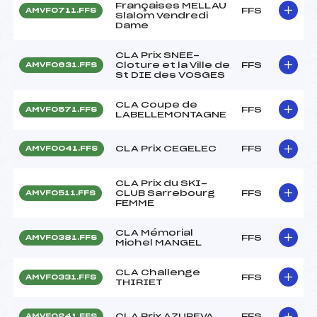
Françaises MELLAU
FFS
AMVF0711.FFS
Slalom Vendredi
Dame
CLA Prix SNEE-
Cloture et la Ville de
FFS
AMVF0631.FFS
St DIE des VOSGES
CLA Coupe de
FFS
AMVF0571.FFS
LABELLEMONTAGNE
CLA Prix CEGELEC
FFS
AMVF0041.FFS
CLA Prix du SKI-
CLUB Sarrebourg
FFS
AMVF0511.FFS
FEMME
CLA Mémorial
FFS
AMVF0381.FFS
Michel MANGEL
CLA Challenge
FFS
AMVF0331.FFS
THIRIET
CLA Prix AZUREVA
FFS
AMVF0241.FFS