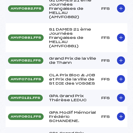
G1 DAMES 21 ème
Journées
Françaises de
FFS
AMVF0882.FFS
MELLAU
(AMVF0882)
S1 DAMES 21 ème
Journées
Françaises de
FFS
AMVF0881.FFS
MELLAU
(AMVF0881)
Grand Prix de la Ville
FFS
AMVF0821.FFS
de Thann
CLA Prix Bloc & JOB
et Prix de la Ville de
FFS
AMVF0701.FFS
St DIE des VOSGES
GPA Grand Prix
FFS
AMVF0121.FFS
Thérèse LEDUC
GPA Modif Mémorial
Frédéric
FFS
AMVF0601.FFS
SCHANDENE.