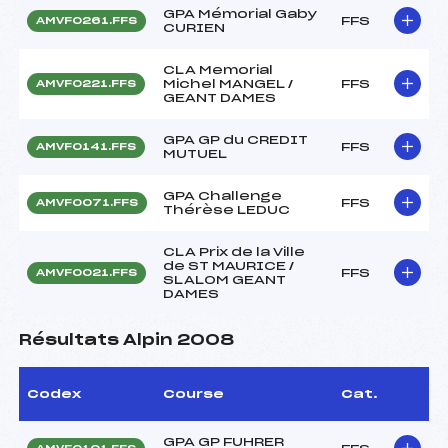
GPA Mémorial Gaby
FFS
AMVF0261.FFS
CURIEN
CLA Memorial
Michel MANGEL /
FFS
AMVF0221.FFS
GEANT DAMES
GPA GP du CREDIT
FFS
AMVF0141.FFS
MUTUEL
GPA Challenge
FFS
AMVF0071.FFS
Thérèse LEDUC
CLA Prix de la Ville
de ST MAURICE /
FFS
AMVF0021.FFS
SLALOM GEANT
DAMES
Résultats Alpin 2008
Codex
Course
Cat.
GPA GP FUHRER