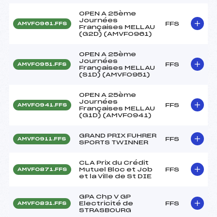
OPEN A 25ème
Journées
FFS
AMVF0961.FFS
Françaises MELLAU
(G2D) (AMVF0961)
OPEN A 25ème
Journées
FFS
AMVF0951.FFS
Françaises MELLAU
(S1D) (AMVF0951)
OPEN A 25ème
Journées
FFS
AMVF0941.FFS
Françaises MELLAU
(G1D) (AMVF0941)
GRAND PRIX FUHRER
FFS
AMVF0911.FFS
SPORTS TWINNER
CLA Prix du Crédit
Mutuel Bloc et Job
FFS
AMVF0871.FFS
et la Ville de St DIE
GPA Chp V GP
Electricité de
FFS
AMVF0831.FFS
STRASBOURG