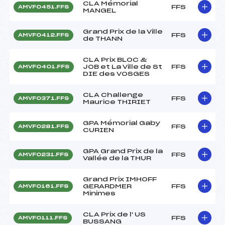
CLA Mémorial
FFS
AMVF0451.FFS
MANGEL
Grand Prix de la Ville
FFS
AMVF0412.FFS
de THANN
CLA Prix BLOC &
JOB et La Ville de St
FFS
AMVF0401.FFS
DIE des VOSGES
CLA Challenge
FFS
AMVF0371.FFS
Maurice THIRIET
GPA Mémorial Gaby
FFS
AMVF0281.FFS
CURIEN
GPA Grand Prix de la
FFS
AMVF0231.FFS
Vallée de la THUR
Grand Prix IMHOFF
GERARDMER
FFS
AMVF0161.FFS
Minimes
CLA Prix de l' US
FFS
AMVF0111.FFS
BUSSANG