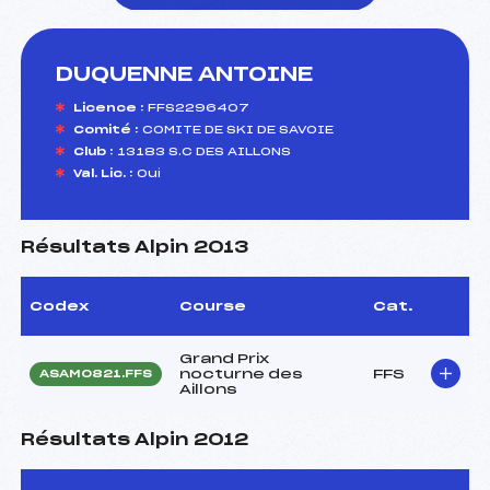
DUQUENNE ANTOINE
foi(s) le ski
Licence :
FFS2296407
Comité :
COMITE DE SKI DE SAVOIE
Club :
13183 S.C DES AILLONS
Val. Lic. :
Oui
Résultats Alpin 2013
Codex
Course
Cat.
Grand Prix
nocturne des
FFS
ASAM0821.FFS
Aillons
Résultats Alpin 2012