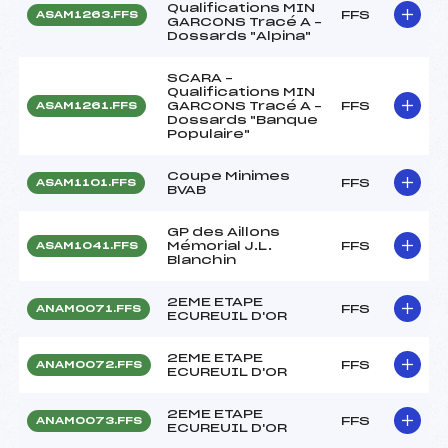
Qualifications MIN
FFS
ASAM1263.FFS
GARCONS Tracé A –
Dossards "Alpina"
SCARA –
Qualifications MIN
GARCONS Tracé A –
FFS
ASAM1261.FFS
Dossards "Banque
Populaire"
Coupe Minimes
FFS
ASAM1101.FFS
BVAB
GP des Aillons
Mémorial J.L.
FFS
ASAM1041.FFS
Blanchin
2EME ETAPE
FFS
ANAM0071.FFS
ECUREUIL D'OR
2EME ETAPE
FFS
ANAM0072.FFS
ECUREUIL D'OR
2EME ETAPE
FFS
ANAM0073.FFS
ECUREUIL D'OR