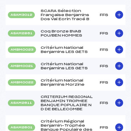
SCARA Sélection
Française Benjamins
FFS
ASAM3012
Dos Val Ecrin Tracé B
Coq Bronze BVAB
FFS
ASAM2861
POU/BEN HOMMES
Critérium National
FFS
AMBM0023
Benjamins LES GETS
Critérium National
FFS
AMBM0021
Benjamins LES GETS
Critérium National
FFS
AMBM0022
Benjamins Morzine
CRITERIUM REGIONAL
BENJAMIN TROPHEE
FFS
ASAM2611
BANQUE POPULAIRE N
D DE BELLECOMBE
Critérium Régional
Benjamin-Trophée
FFS
ASAM2601
Banque Populaire des