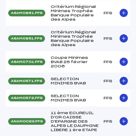
Critérium Régional
Minimes Trophée
FFS
ASAM0861.FFS
Banque Populaire
des Alpes
Critérium Régional
Minimes Trophée
FFS
ASAM0851.FFS
Banque Populaire
des Alpes
Coupe Minimes
BVAB 25 février
FFS
ASAM0701.FFS
2006
SELECTION
FFS
ASAM0571.FFS
MINIMES BVAB
SELECTION
FFS
ASAM0572.FFS
MINIMES BVAB
11 ème ECUREUIL
D'OR CAISSE
D'EPARGNE DES
FFS
ANAM0023.FFS
ALPES LE DAUPHINE
LIBERE 1 ère ETAPE