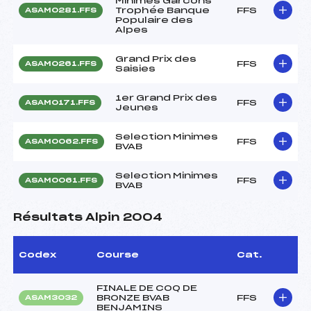
Minimes Garcons
Trophée Banque
FFS
ASAM0281.FFS
Populaire des
Alpes
Grand Prix des
FFS
ASAM0261.FFS
Saisies
1er Grand Prix des
FFS
ASAM0171.FFS
Jeunes
Selection Minimes
FFS
ASAM0062.FFS
BVAB
Selection Minimes
FFS
ASAM0061.FFS
BVAB
Résultats Alpin 2004
Codex
Course
Cat.
FINALE DE COQ DE
BRONZE BVAB
FFS
ASAM3032
BENJAMINS