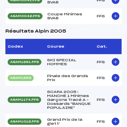
FFS
ASAM0041.FFS
BVAB
Coupe Minimes
FFS
ASAM0042.FFS
BVAB
Résultats Alpin 2005
Codex
Course
Cat.
SKI SPECIAL
FFS
ASAM1291.FFS
HOMMES
Finale des Grands
FFS
ASAM1292
Prix
SCARA 2005 :
MANCHE 1 Minimes
Garçons Tracé A –
FFS
ASAM1174.FFS
Dossards "BANQUE
POPULAIRE"
Grand Prix de la
FFS
ASAM1012.FFS
giett'