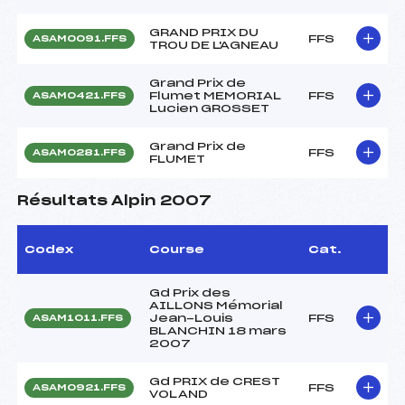
GRAND PRIX DU
FFS
ASAM0091.FFS
TROU DE L'AGNEAU
Grand Prix de
Flumet MEMORIAL
FFS
ASAM0421.FFS
Lucien GROSSET
Grand Prix de
FFS
ASAM0281.FFS
FLUMET
Résultats Alpin 2007
Codex
Course
Cat.
Gd Prix des
AILLONS Mémorial
Jean-Louis
FFS
ASAM1011.FFS
BLANCHIN 18 mars
2007
Gd PRIX de CREST
FFS
ASAM0921.FFS
VOLAND