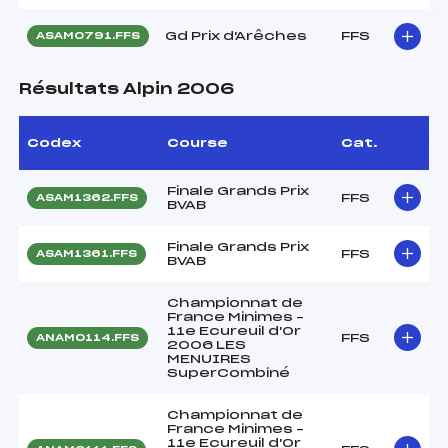
Gd Prix d'Arêches
FFS
ASAM0791.FFS
Résultats Alpin 2006
Codex
Course
Cat.
Finale Grands Prix
FFS
ASAM1362.FFS
BVAB
Finale Grands Prix
FFS
ASAM1361.FFS
BVAB
Championnat de
France Minimes –
11e Ecureuil d'Or
FFS
ANAM0114.FFS
2006 LES
MENUIRES
SuperCombiné
Championnat de
France Minimes –
11e Ecureuil d'Or