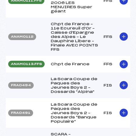
FFS
ANAM0111.FFS
2006 LES
MENUIRES Super
géant
Chpt de France –
11e Ecureuil d'Or –
Caisse d'Epargne
des Alpes – Le
FFS
ANAM0112
Dauphine Libere –
Finale AVEC POINTS
FFS
Chpt de France
FFS
ANAM0113.FFS
La Scara Coupe de
Paques des
FIS
FRA0494
Jeunes Boys 2 –
Dossards "Alpina"
La Scara Coupe de
Paques des
Jeunes Boys 2 –
FIS
FRA0491
Dossards "Banque
Populaire"
SCARA –