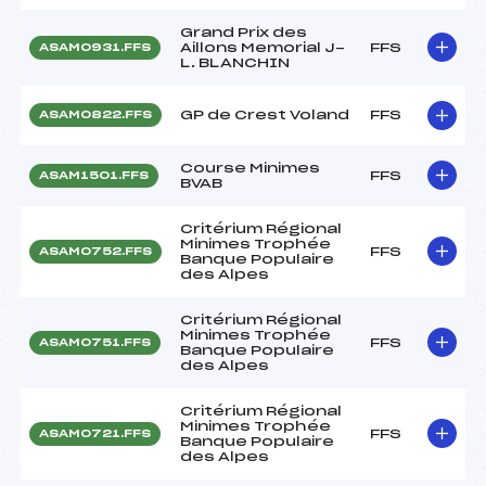
Grand Prix des
Aillons Memorial J-
FFS
ASAM0931.FFS
L. BLANCHIN
GP de Crest Voland
FFS
ASAM0822.FFS
Course Minimes
FFS
ASAM1501.FFS
BVAB
Critérium Régional
Minimes Trophée
FFS
ASAM0752.FFS
Banque Populaire
des Alpes
Critérium Régional
Minimes Trophée
FFS
ASAM0751.FFS
Banque Populaire
des Alpes
Critérium Régional
Minimes Trophée
FFS
ASAM0721.FFS
Banque Populaire
des Alpes