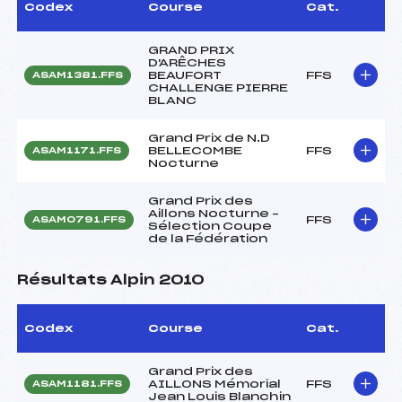
Codex
Course
Cat.
GRAND PRIX
D'ARÊCHES
BEAUFORT
FFS
ASAM1381.FFS
CHALLENGE PIERRE
BLANC
Grand Prix de N.D
BELLECOMBE
FFS
ASAM1171.FFS
Nocturne
Grand Prix des
Aillons Nocturne –
FFS
ASAM0791.FFS
Sélection Coupe
de la Fédération
Résultats Alpin 2010
Codex
Course
Cat.
Grand Prix des
AILLONS Mémorial
FFS
ASAM1181.FFS
Jean Louis Blanchin