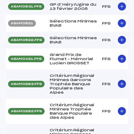
GP d' Héry/Ugine du
FFS
ASAM0631.FFS
13 février 2005
Sélections Minimes
FFS
ASAM0621
BVAB
Sélections Minimes
FFS
ASAM0622.FFS
BVAB
Grand Prix de
Flumet – Mémorial
FFS
ASAM0421.FFS
Lucien GROSSET
Critérium Régional
Minimes Garcons
Trophée Banque
FFS
ASAM0283.FFS
Populaire des
Alpes
Critérium Régional
Minimes Trophée
FFS
ASAM0282.FFS
Banque Populaire
des Alpes
Critérium Régional