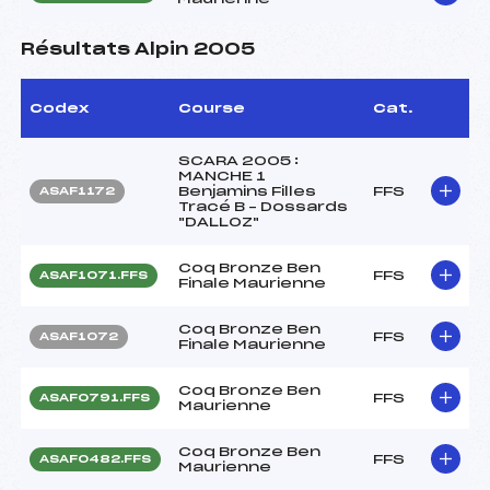
Résultats Alpin 2005
Codex
Course
Cat.
SCARA 2005 :
MANCHE 1
Benjamins Filles
FFS
ASAF1172
Tracé B – Dossards
"DALLOZ"
Coq Bronze Ben
FFS
ASAF1071.FFS
Finale Maurienne
Coq Bronze Ben
FFS
ASAF1072
Finale Maurienne
Coq Bronze Ben
FFS
ASAF0791.FFS
Maurienne
Coq Bronze Ben
FFS
ASAF0482.FFS
Maurienne