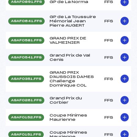
GP de La Norma
FFS
ASAF0891.FFS
GP de La Toussuire
Mémorial Jean
FFS
ASAF0641.FFS
Pierre AUGERT
GRAND PRIX DE
FFS
ASAF0581.FFS
VALMEINIER
Grand Prix de Val
FFS
ASAF0541.FFS
Cenis
GRAND PRIX
D'AUSSOIS DAMES
FFS
ASAF0351.FFS
Challenge
Dominique COL
Grand Prix du
FFS
ASAF0261.FFS
Corbier
Coupe Minimes
FFS
ASAF0152.FFS
Maurienne
Coupe Minimes
FFS
ASAF0151.FFS
Maurienne