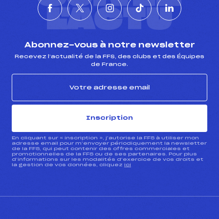
L'ACTU
Abonnez-vous à notre newsletter
Recevez l’actualité de la FFS, des clubs et des Équipes
de France.
Inscription
En cliquant sur « inscription », j’autorise la FFS à utiliser mon
adresse email pour m’envoyer périodiquement la newsletter
de la FFS, qui peut contenir des offres commerciales et
promotionnelles de la FFS ou de ses partenaires. Pour plus
d’informations sur les modalités d’exercice de vos droits et
la gestion de vos données, cliquez
ici