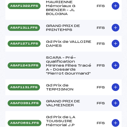
MAURIENNE
Mémoriaux G
FFS
ASAF1322.FFS
BRENIER – JL
BOLOGNA
GRAND PRIX DE
FFS
ASAF1311.FFS
PRINTEMPS
Gd Prix de VALLOIRE
FFS
ASAF1271.FFS
DAMES
SCARA – Pré-
qualification
Minimes Filles Tracé
FFS
ASAF1243.FFS
A – Dossards
"Pierrot Gourmand"
Gd Prix de
FFS
ASAF1131.FFS
TERMIGNON
GRAND PRIX DE
FFS
ASAF0391.FFS
VALMEINIER
Gd Prix de LA
TOUSSUIRE
FFS
ASAF0691.FFS
Mémorial J.P