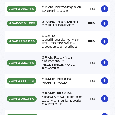
GP de Printemps du
FFS
ASAF1351.FFS
17 avril 2006
GRAND PRIX DE ST
FFS
ASAF0981.FFS
SORLIN D'ARVES
SCARA –
Qualifications MIN
FFS
ASAF1262.FFS
FILLES Tracé B –
Dossards "Dalloz"
GP du Roc-Noir
Mémorial M
FFS
ASAF1221.FFS
PELLISSIER et D
RAVOIRE
GRAND PRIX DU
FFS
ASAF1151.FFS
MONT FROID
GRAND PRIX SH
MODANE VALFREJUS
FFS
ASAF1051.FFS
10è Mémorial Louis
CAPITOLE