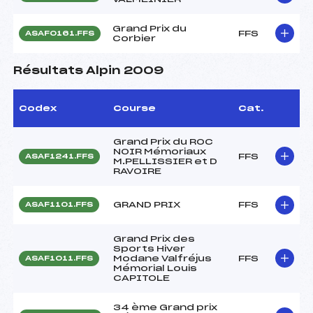
Grand Prix du
FFS
ASAF0161.FFS
Corbier
Résultats Alpin 2009
Codex
Course
Cat.
Grand Prix du ROC
NOIR Mémoriaux
FFS
ASAF1241.FFS
M.PELLISSIER et D
RAVOIRE
GRAND PRIX
FFS
ASAF1101.FFS
Grand Prix des
Sports Hiver
Modane Valfréjus
FFS
ASAF1011.FFS
Mémorial Louis
CAPITOLE
34 ème Grand prix