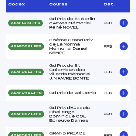
Codex
Course
Cat.
Gd Prix de St Sorlin
d'Arves Mémorial
FFS
ASAF1121.FFS
René NOVEL
36ème Grand Prix
de La Norma
FFS
ASAF0921.FFS
Mémorial Daniel
KEMPF
Gd Prix de St
Colomban des
FFS
ASAF0811.FFS
Villards Mémorial
J.N FAVRE BONTE
Gd Prix de Val Cenis
FFS
ASAF0491.FFS
Gd Prix d'Aussois
Challenge
FFS
ASAF0371.FFS
Dominique COL
Epreuve Dames
GRAND PRIX DE
FFS
ASAF0261.FFS