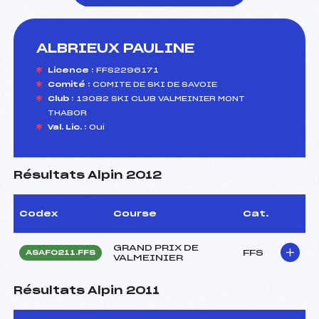
ALBRIEUX PAULINE
foi(s) le ski
Licence :
FFS2296171
Comité :
COMITE DE SKI DE SAVOIE
Club :
13082 SKI CLUB VALMEINIER MONT
THABOR
Val. Lic. :
Oui
Résultats Alpin 2012
Codex
Course
Cat.
GRAND PRIX DE
FFS
ASAF0211.FFS
VALMEINIER
Résultats Alpin 2011