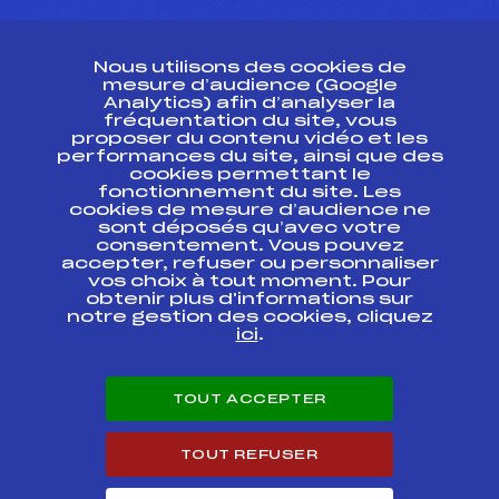
CONTACT
Nous utilisons des cookies de
ESPACE PRESSE
mesure d’audience (Google
Analytics) afin d’analyser la
fréquentation du site, vous
Ressources
proposer du contenu vidéo et les
performances du site, ainsi que des
Pass’Neige
cookies permettant le
Projet sportif fédéral
fonctionnement du site. Les
cookies de mesure d’audience ne
Projet de performance fédéral
sont déposés qu’avec votre
Antidopage
consentement. Vous pouvez
Pôle Développement, Formation, Suivi
accepter, refuser ou personnaliser
Scientifique
vos choix à tout moment. Pour
Listes ministérielles
obtenir plus d'informations sur
notre gestion des cookies, cliquez
Pôle vie de l’athlète
ici
.
Enseignement professionnel
Informatique et chronométrage
Circuits
TOUT ACCEPTER
Carrières
Développement des habiletés mentales
TOUT REFUSER