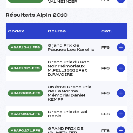
VALMEINIER
Résultats Alpin 2010
Codex
Course
Cat.
Grand Prix de
FFS
ASAF1341.FFS
Pâques Les Karellis
Grand Prix du Roc
Noir Mémoriaux
FFS
ASAF1321.FFS
M.PELLISSIERet
D.RAVOIRE
35 éme Grand Prix
de La Norma
FFS
ASAF0831.FFS
Mémorial Daniel
KEMPF
Grand Prix de Val
FFS
ASAF0501.FFS
Cenis
GRAND PRIX DE
FFS
ASAF0271.FFS
VALMEINIER