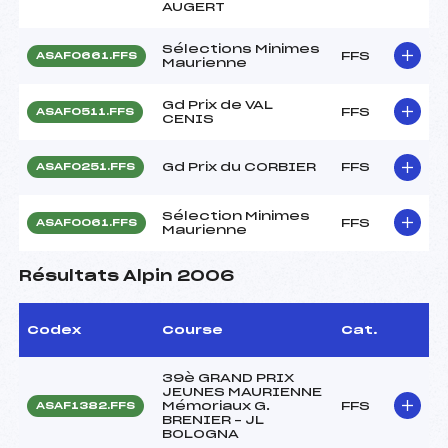
AUGERT
Sélections Minimes
FFS
ASAF0661.FFS
Maurienne
Gd Prix de VAL
FFS
ASAF0511.FFS
CENIS
Gd Prix du CORBIER
FFS
ASAF0251.FFS
Sélection Minimes
FFS
ASAF0061.FFS
Maurienne
Résultats Alpin 2006
Codex
Course
Cat.
39è GRAND PRIX
JEUNES MAURIENNE
Mémoriaux G.
FFS
ASAF1382.FFS
BRENIER – JL
BOLOGNA