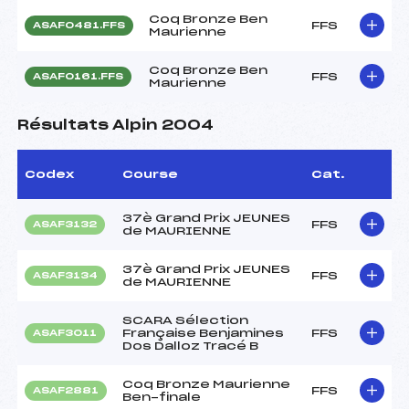
Coq Bronze Ben
FFS
ASAF0481.FFS
Maurienne
Coq Bronze Ben
FFS
ASAF0161.FFS
Maurienne
Résultats Alpin 2004
Codex
Course
Cat.
37è Grand Prix JEUNES
FFS
ASAF3132
de MAURIENNE
37è Grand Prix JEUNES
FFS
ASAF3134
de MAURIENNE
SCARA Sélection
Française Benjamines
FFS
ASAF3011
Dos Dalloz Tracé B
Coq Bronze Maurienne
FFS
ASAF2881
Ben-finale