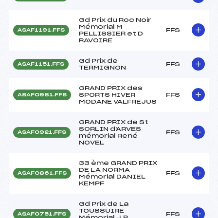
Gd Prix du Roc Noir
Mémorial M
FFS
ASAF1191.FFS
PELLISSIER et D
RAVOIRE
Gd Prix de
FFS
ASAF1151.FFS
TERMIGNON
GRAND PRIX des
SPORTS HIVER
FFS
ASAF0981.FFS
MODANE VALFREJUS
GRAND PRIX de St
SORLIN d'ARVES
FFS
ASAF0921.FFS
mémorial René
NOVEL
33 ème GRAND PRIX
DE LA NORMA
FFS
ASAF0861.FFS
Mémorial DANIEL
KEMPF
Gd Prix de La
TOUSSUIRE
FFS
ASAF0751.FFS
Mémorial J.P