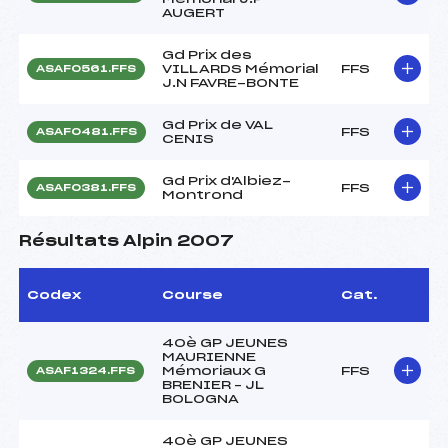
AUGERT
Gd Prix des
VILLARDS Mémorial
FFS
ASAF0561.FFS
J.N FAVRE-BONTE
Gd Prix de VAL
FFS
ASAF0481.FFS
CENIS
Gd Prix d'Albiez-
FFS
ASAF0381.FFS
Montrond
Résultats Alpin 2007
Codex
Course
Cat.
40è GP JEUNES
MAURIENNE
Mémoriaux G
FFS
ASAF1324.FFS
BRENIER – JL
BOLOGNA
40è GP JEUNES