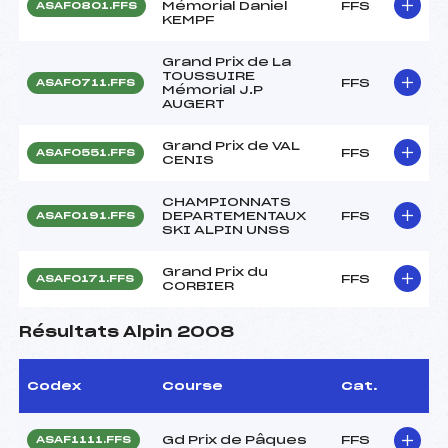
Mémorial Daniel
FFS
ASAF0801.FFS
KEMPF
Grand Prix de La
TOUSSUIRE
FFS
ASAF0711.FFS
Mémorial J.P
AUGERT
Grand Prix de VAL
FFS
ASAF0551.FFS
CENIS
CHAMPIONNATS
DEPARTEMENTAUX
FFS
ASAF0191.FFS
SKI ALPIN UNSS
Grand Prix du
FFS
ASAF0171.FFS
CORBIER
Résultats Alpin 2008
Codex
Course
Cat.
Gd Prix de Pâques
FFS
ASAF1111.FFS