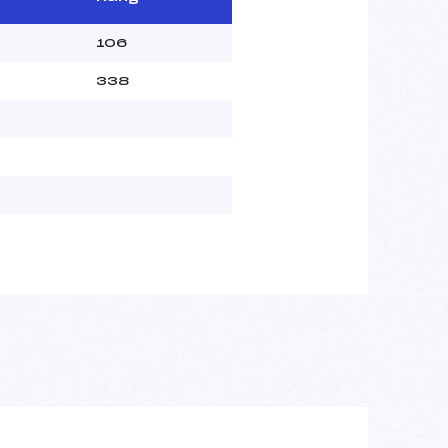
106
338