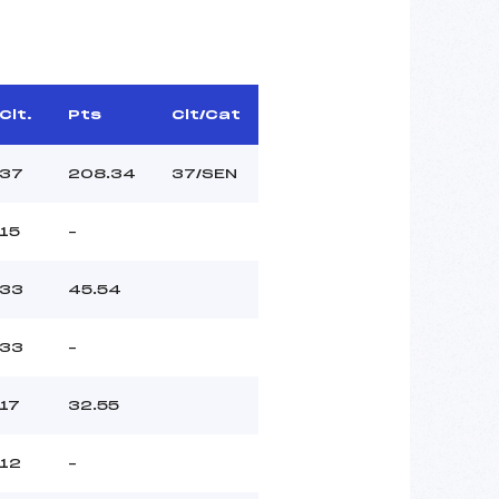
Clt.
Pts
Clt/Cat
37
208.34
37/SEN
15
–
33
45.54
33
–
17
32.55
12
–