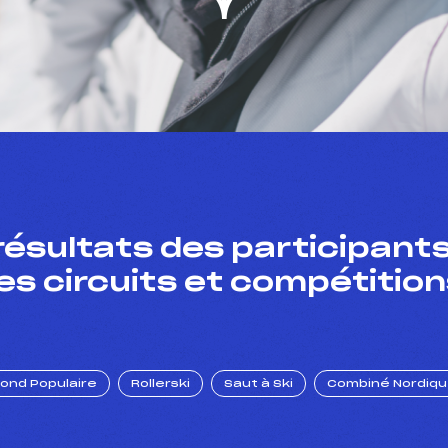
résultats des participants
es circuits et compétition
Fond Populaire
Rollerski
Saut à Ski
Combiné Nordiq