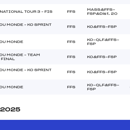
MASS&FFS-
NATIONAL TOUR 3 – FIS
FFS
FSP&Dist. 20
DU MONDE – KO SPRINT
FFS
KO&FFS-FSP
KO-QLF&FFS-
DU MONDE
FFS
FSP
DU MONDE – TEAM
FFS
KO&FFS-FSP
 FINAL
DU MONDE – KO SPRINT
FFS
KO&FFS-FSP
KO-QLF&FFS-
DU MONDE
FFS
FSP
e 2025