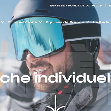
ESKISSE – FONDS DE DOTATION
E
Compétitions
Equipes de France
La Fédé
RNIÈ
iche individuel
OURS