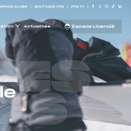
SPACE CLUBS
BOUTIQUE FFS
FFS TV
ration
Actualités
Espace Licencié
RES
le
ES