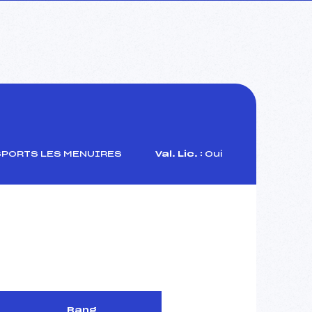
SPORTS LES MENUIRES
Val. Lic. :
Oui
Rang