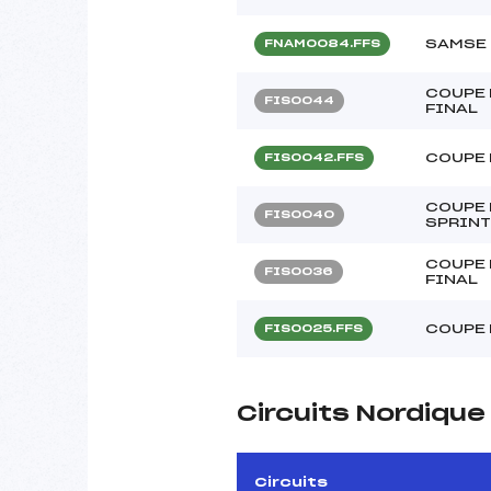
SAMSE 
FNAM0084.FFS
COUPE 
FIS0044
FINAL
COUPE 
FIS0042.FFS
COUPE 
FIS0040
SPRINT
COUPE 
FIS0036
FINAL
COUPE 
FIS0025.FFS
Circuits Nordiqu
Circuits