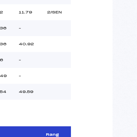
2
11.79
2/SEN
36
–
36
40.92
6
–
49
–
54
49.59
Rang