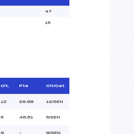
47
15
Clt.
Pts
Clt/Cat
12
29.88
12/SEN
5
46.61
5/SEN
9
–
9/SEN