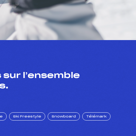
 sur l’ensemble
s.
ue
Ski Freestyle
Snowboard
Télémark