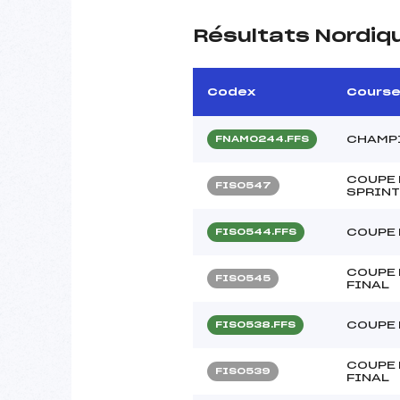
Résultats Nordiq
Codex
Cours
CHAMPI
FNAM0244.FFS
COUPE 
FIS0547
SPRINT
COUPE 
FIS0544.FFS
COUPE 
FIS0545
FINAL
COUPE 
FIS0538.FFS
COUPE 
FIS0539
FINAL