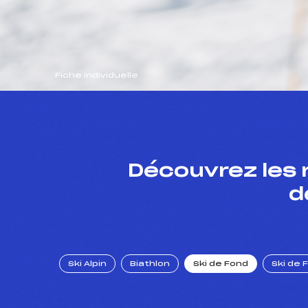
Fiche individuelle
Découvrez les 
d
Ski Alpin
Biathlon
Ski de Fond
Ski de 