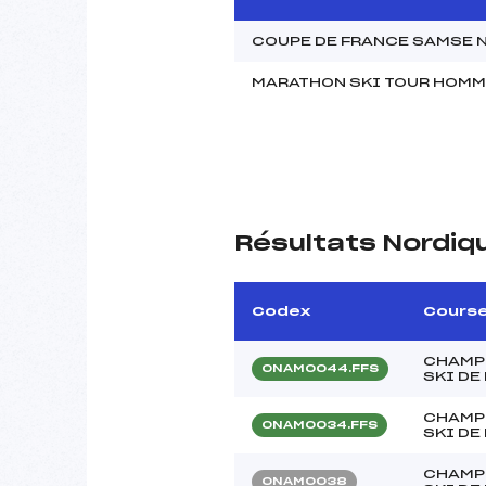
COUPE DE FRANCE SAMSE 
MARATHON SKI TOUR HOM
Résultats Nordiq
Codex
Cours
CHAMP
ONAM0044.FFS
SKI DE
CHAMP
ONAM0034.FFS
SKI DE
CHAMP
ONAM0038