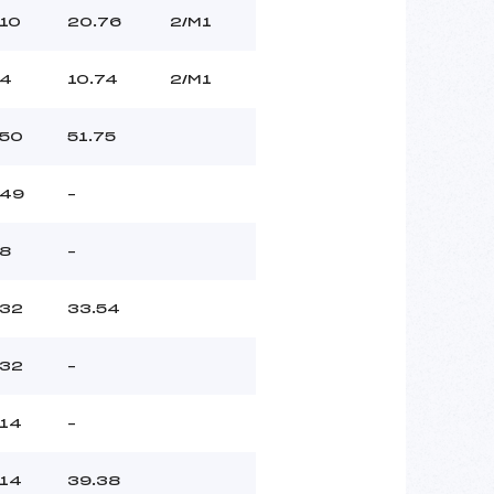
10
20.76
2/M1
4
10.74
2/M1
50
51.75
49
–
8
–
32
33.54
32
–
14
–
14
39.38