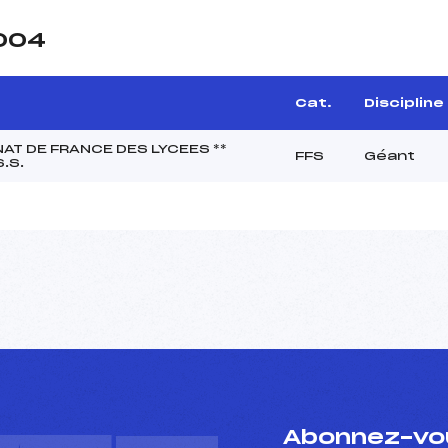
2004
Cat.
Discipline
T DE FRANCE DES LYCEES **
FFS
Géant
.S.
Abonnez-vou