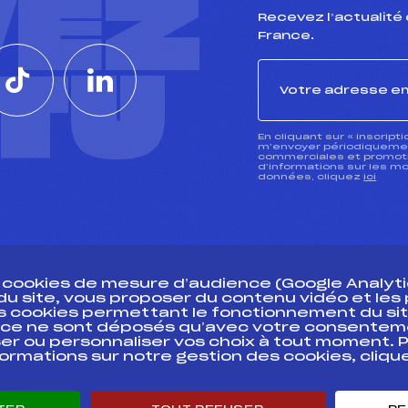
VEZ
Recevez l’actualité 
France.
CTU
En cliquant sur « inscript
m’envoyer périodiquement
commerciales et promotio
d’informations sur les mo
données, cliquez
ici
s cookies de mesure d’audience (Google Analytic
 du site, vous proposer du contenu vidéo et le
des cookies permettant le fonctionnement du sit
essources
ce ne sont déposés qu’avec votre consentem
Pass’Neige
Pôle vie de l’
er ou personnaliser vos choix à tout moment. P
formations sur notre gestion des cookies, cliq
Projet sportif fédéral
Enseignemen
Projet de performance fédéral
Informatiqu
Antidopage
Circuits