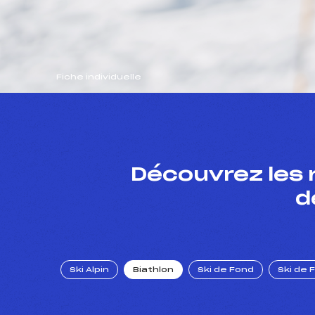
Fiche individuelle
Découvrez les 
d
Ski Alpin
Biathlon
Ski de Fond
Ski de 