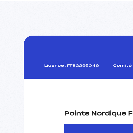
Licence :
FFS2295046
Comité 
Points Nordique F