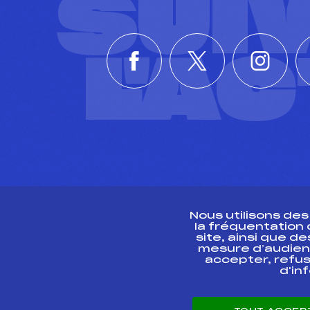
SUI
L'A
Nous utilisons de
la fréquentation
site, ainsi que 
R
mesure d’audien
accepter, refus
d'in
CONTACT