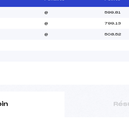
@
599.81
@
799.13
@
508.52
pin
Rés