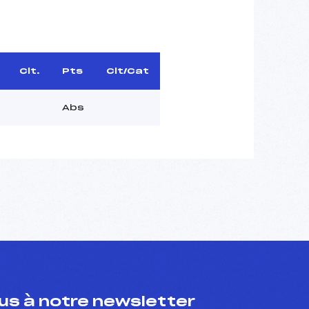
Clt.
Pts
Clt/Cat
Abs
s à notre newsletter