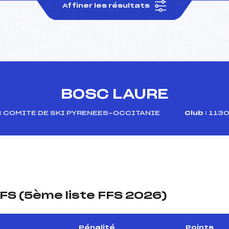
Affiner les résultats
BOSC LAURE
:
COMITE DE SKI PYRENEES-OCCITANIE
Club :
1130
FS (5ème liste FFS 2026)
Pénalité
Points