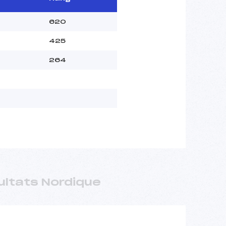
620
425
264
ultats Nordique