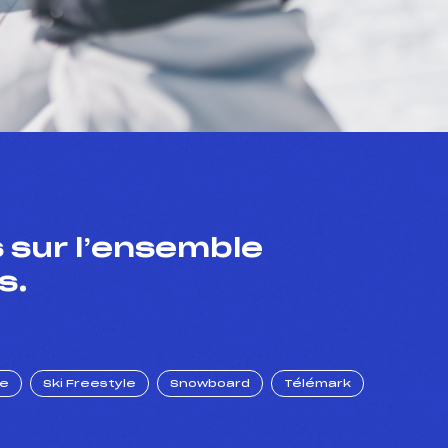
 sur l’ensemble
s.
ue
Ski Freestyle
Snowboard
Télémark