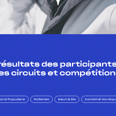
résultats des participants
es circuits et compétition
Fond Populaire
Rollerski
Saut à Ski
Combiné Nordiq