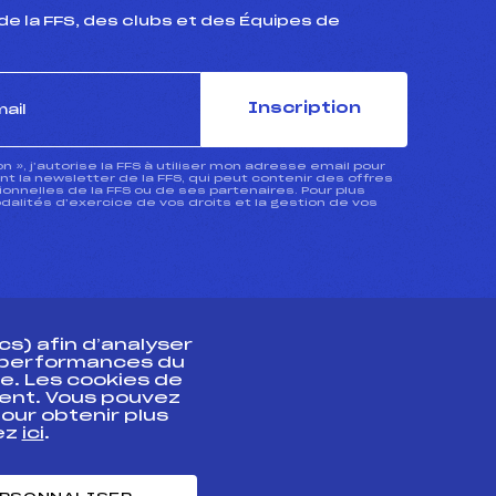
de la FFS, des clubs et des Équipes de
Inscription
ion », j’autorise la FFS à utiliser mon adresse email pour
 la newsletter de la FFS, qui peut contenir des offres
nnelles de la FFS ou de ses partenaires. Pour plus
dalités d’exercice de vos droits et la gestion de vos
s) afin d’analyser
s performances du
e. Les cookies de
ent. Vous pouvez
athlète
our obtenir plus
uez
ici
.
t professionnel
e et chronométrage