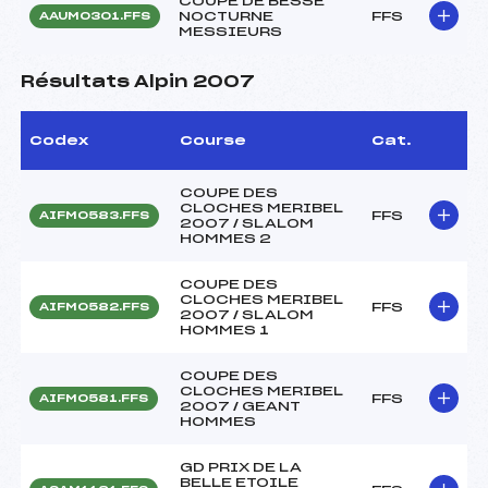
COUPE DE BESSE
NOCTURNE
FFS
AAUM0301.FFS
MESSIEURS
Résultats Alpin 2007
Codex
Course
Cat.
COUPE DES
CLOCHES MERIBEL
FFS
AIFM0583.FFS
2007 / SLALOM
HOMMES 2
COUPE DES
CLOCHES MERIBEL
FFS
AIFM0582.FFS
2007 / SLALOM
HOMMES 1
COUPE DES
CLOCHES MERIBEL
FFS
AIFM0581.FFS
2007 / GEANT
HOMMES
GD PRIX DE LA
BELLE ETOILE