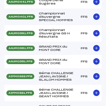
Coupe Denis
FFS
AAUM0441.FFS
Sugères
Championnat
d'Auvergne
FFS
AAUM0401.FFS
SPECIAL HOMMES
Championnat
d'Auvergne GS H
FFS
AAUM0391.FFS
Résultats
GRAND PRIX du
FFS
AAUM0361.FFS
MONT DORE
GRAND PRIX du
FFS
AAUM0351.FFS
MONT DORE
9éme CHALLENGE
JEAN LAVIGNE /
FFS
AIFM0322.FFS
SLALOM HOMMES
9éme CHALLENGE
JEAN LAVIGNE /
FFS
AIFM0321.FFS
GEANT HOMMES