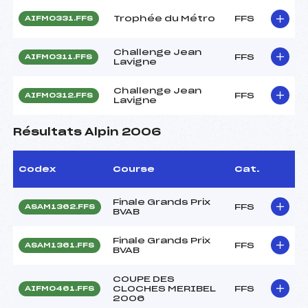
Trophée du Métro
FFS
AIFM0331.FFS
Challenge Jean
FFS
AIFM0311.FFS
Lavigne
Challenge Jean
FFS
AIFM0312.FFS
Lavigne
Résultats Alpin 2006
Codex
Course
Cat.
Finale Grands Prix
FFS
ASAM1362.FFS
BVAB
Finale Grands Prix
FFS
ASAM1361.FFS
BVAB
COUPE DES
CLOCHES MERIBEL
FFS
AIFM0461.FFS
2006