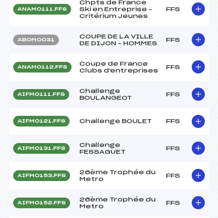
Chpts de France
Ski en Entreprise –
FFS
ANAM0111.FFS
Critérium Jeunes
COUPE DE LA VILLE
FFS
ABOM0031
DE DIJON – HOMMES
Coupe de France
FFS
ANAM0112.FFS
Clubs d'entreprises
Challenge
FFS
AIFM0111.FFS
BOULANGEOT
Challenge BOULET
FFS
AIFM0121.FFS
Challenge
FFS
AIFM0131.FFS
FESSAGUET
26ème Trophée du
FFS
AIFM0153.FFS
Metro
26ème Trophée du
FFS
AIFM0152.FFS
Metro