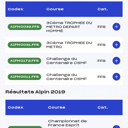
Codex
Course
Cat.
30ème TROPHEE DU
METRO DEPART
FFS
AIFM0032.FFS
HOMME
30ème TROPHEE DU
FFS
AIFM0031.FFS
METRO
Challenge du
FFS
AIFM0172.FFS
Centenaire CSMF
Challenge du
FFS
AIFM0011.FFS
Centenaire CSMF
Résultats Alpin 2019
Codex
Course
Cat.
Championnat de
France Esprit