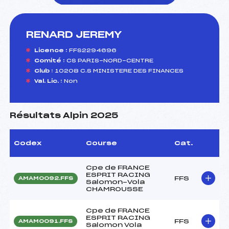
RENARD JEREMY
foi(s) le ski
Licence :
FFS2294696
Comité :
CS PARIS-NORD-CENTRE
Club :
10208 C.S MINISTERE DES FINANCES
Val. Lic. :
Non
Résultats Alpin 2025
Codex
Course
Cat.
Cpe de FRANCE
ESPRIT RACING
FFS
AMAM0092.FFS
Salomon-Vola
CHAMROUSSE
Cpe de FRANCE
ESPRIT RACING
FFS
AMAM0091.FFS
Salomon Vola