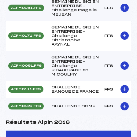
SEMAINE DU SKI EN
ENTREPRISE –
FFS
AIFM0161.FFS
Challenge Magalie
MEJEAN
SEMAINE DU SKI EN
ENTREPRISE –
Challenge
FFS
AIFM0171.FFS
Christophe
RAYNAL
SEMAINE DU SKI EN
ENTREPRISE –
Challenge
FFS
AIFM0051.FFS
R.BAUDRAND et
M.COULMY
CHALLENGE
FFS
AIFM0111.FFS
BANQUE DE FRANCE
CHALLENGE CSMF
FFS
AIFM0121.FFS
Résultats Alpin 2016