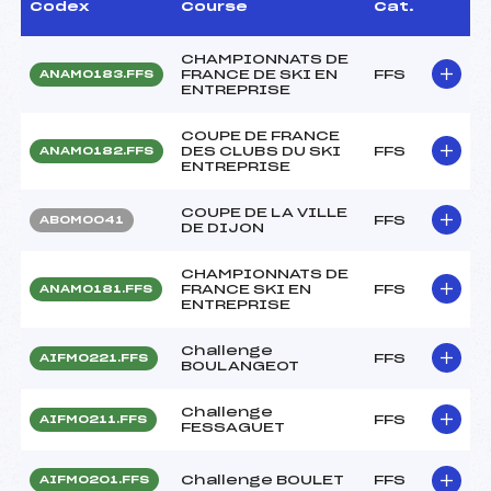
Codex
Course
Cat.
CHAMPIONNATS DE
FRANCE DE SKI EN
FFS
ANAM0183.FFS
ENTREPRISE
COUPE DE FRANCE
DES CLUBS DU SKI
FFS
ANAM0182.FFS
ENTREPRISE
COUPE DE LA VILLE
FFS
ABOM0041
DE DIJON
CHAMPIONNATS DE
FRANCE SKI EN
FFS
ANAM0181.FFS
ENTREPRISE
Challenge
FFS
AIFM0221.FFS
BOULANGEOT
Challenge
FFS
AIFM0211.FFS
FESSAGUET
Challenge BOULET
FFS
AIFM0201.FFS