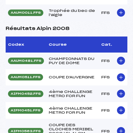
Trophée du bec de
FFS
AAUM0011.FFS
l'aigle
Résultats Alpin 2008
Codex
Course
Cat.
CHAMPIONNATS DU
FFS
AAUM0481.FFS
PUY DE DOME
COUPE D'AUVERGNE
FFS
AAUM0511.FFS
4ème CHALLENGE
FFS
AIFM0452.FFS
METRO FOR FUN
4ème CHALLENGE
FFS
AIFM0451.FFS
METRO FOR FUN
COUPE DES
CLOCHES MERIBEL
FFS
AIFM0563.FFS