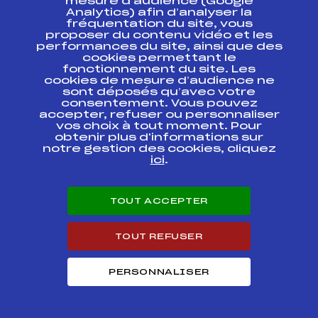
mesure d’audience (Google
Analytics) afin d’analyser la
fréquentation du site, vous
Challenge ASC
FFS
AIFM0371.FFS
BNP-PARIBAS 2005
proposer du contenu vidéo et les
performances du site, ainsi que des
cookies permettant le
COUPE DECHAMBRE
FFS
fonctionnement du site. Les
AAUM0051.FFS
cookies de mesure d’audience ne
sont déposés qu’avec votre
consentement. Vous pouvez
Fila Sprint
FFS
ADAM0072.FFS
RESULTATS
accepter, refuser ou personnaliser
vos choix à tout moment. Pour
obtenir plus d'informations sur
CHALLENGE ALFRED
FFS
notre gestion des cookies, cliquez
AAUM0021.FFS
PIPET
ici
.
Résultats Alpin 2004
TOUT ACCEPTER
Codex
Course
Cat.
TOUT REFUSER
Circuit Jeunes 5 ème
FFS
AAUM0691
Etape
PERSONNALISER
36 ème GRAND PRIX
FFS
AAUM0661
AROEVEN MESSIEURS