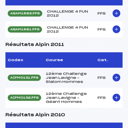
CHALLENGE 4 FUN
FFS
ASAM1682.FFS
2012
CHALLENGE 4 FUN
FFS
ASAM1681.FFS
2012
Résultats Alpin 2011
Codex
Course
Cat.
12ème Challenge
Jean Lavigne –
FFS
AIFM0131.FFS
Slalom Hommes
12ème Challenge
Jean Lavigne –
FFS
AIFM0132.FFS
Géant Hommes
Résultats Alpin 2010