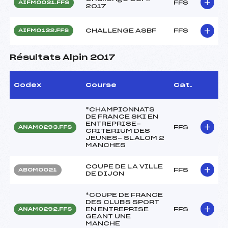
FFS
AIFM0031.FFS
2017
CHALLENGE ASBF
FFS
AIFM0132.FFS
Résultats Alpin 2017
Codex
Course
Cat.
*CHAMPIONNATS
DE FRANCE SKI EN
ENTREPRISE-
FFS
ANAM0293.FFS
CRITERIUM DES
JEUNES- SLALOM 2
MANCHES
COUPE DE LA VILLE
FFS
ABOM0021
DE DIJON
*COUPE DE FRANCE
DES CLUBS SPORT
EN ENTREPRISE
FFS
ANAM0292.FFS
GEANT UNE
MANCHE