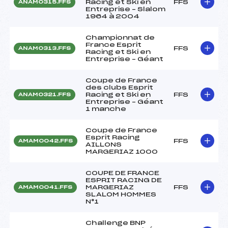
Racing et Ski en
FFS
ANAM0315.FFS
Entreprise – Slalom
1964 à 2004
Championnat de
France Esprit
FFS
ANAM0313.FFS
Racing et Ski en
Entreprise – Géant
Coupe de France
des clubs Esprit
Racing et Ski en
FFS
ANAM0321.FFS
Entreprise – Géant
1 manche
Coupe de France
Esprit Racing
FFS
AMAM0042.FFS
AILLONS
MARGERIAZ 1000
COUPE DE FRANCE
ESPRIT RACING DE
MARGERIAZ
FFS
AMAM0041.FFS
SLALOM HOMMES
N°1
Challenge BNP