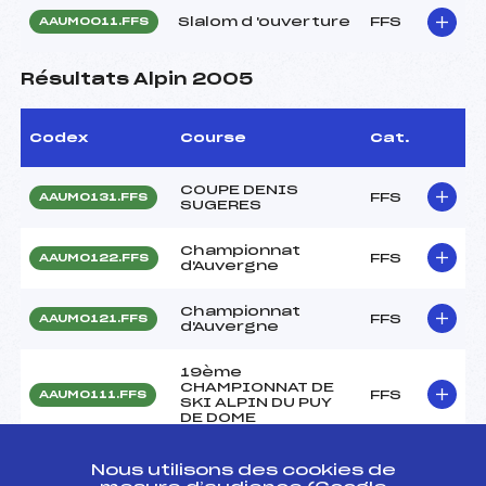
Slalom d 'ouverture
FFS
AAUM0011.FFS
Résultats Alpin 2005
Codex
Course
Cat.
COUPE DENIS
FFS
AAUM0131.FFS
SUGERES
Championnat
FFS
AAUM0122.FFS
d'Auvergne
Championnat
FFS
AAUM0121.FFS
d'Auvergne
19ème
CHAMPIONNAT DE
FFS
AAUM0111.FFS
SKI ALPIN DU PUY
DE DOME
GRAND PRIX DES
Nous utilisons des cookies de
FFS
AFZM0150.FFS
JEUNES