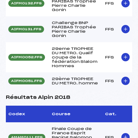
PARIBAS Trophée
FFS
AIFM0132.FFS
Pierre Charlie
Gonin
Challenge BNP
PARIBAS Trophée
FFS
AIFM0131.FFS
Pierre Charlie
Gonin
29eme TROPHEE
DU METRO. Qualif
coupe de la
FFS
AIFM0052.FFS
fédération Slalom
Hommes
29ème TROPHEE
FFS
AIFM0051.FFS
DU METRO. homme
Résultats Alpin 2018
Codex
Course
Cat.
Finale Coupe de
France Esprit
Racing Salomon
FFS
AMAM0111.FFS