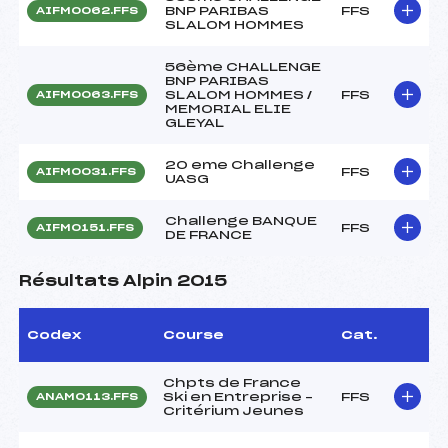
BNP PARIBAS
FFS
AIFM0062.FFS
SLALOM HOMMES
56ème CHALLENGE
BNP PARIBAS
SLALOM HOMMES /
FFS
AIFM0063.FFS
MEMORIAL ELIE
GLEYAL
20 eme Challenge
FFS
AIFM0031.FFS
UASG
Challenge BANQUE
FFS
AIFM0151.FFS
DE FRANCE
Résultats Alpin 2015
Codex
Course
Cat.
Chpts de France
Ski en Entreprise –
FFS
ANAM0113.FFS
Critérium Jeunes