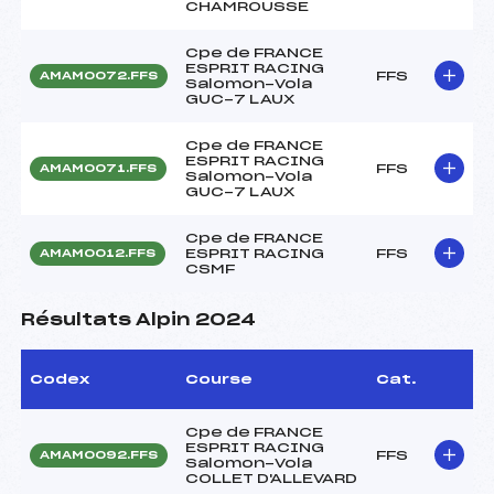
CHAMROUSSE
Cpe de FRANCE
ESPRIT RACING
FFS
AMAM0072.FFS
Salomon-Vola
GUC-7 LAUX
Cpe de FRANCE
ESPRIT RACING
FFS
AMAM0071.FFS
Salomon-Vola
GUC-7 LAUX
Cpe de FRANCE
ESPRIT RACING
FFS
AMAM0012.FFS
CSMF
Résultats Alpin 2024
Codex
Course
Cat.
Cpe de FRANCE
ESPRIT RACING
FFS
AMAM0092.FFS
Salomon-Vola
COLLET D'ALLEVARD