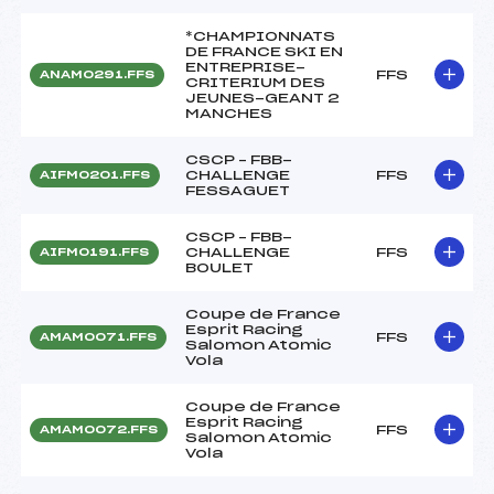
*CHAMPIONNATS
DE FRANCE SKI EN
ENTREPRISE-
FFS
ANAM0291.FFS
CRITERIUM DES
JEUNES-GEANT 2
MANCHES
CSCP – FBB-
CHALLENGE
FFS
AIFM0201.FFS
FESSAGUET
CSCP – FBB-
CHALLENGE
FFS
AIFM0191.FFS
BOULET
Coupe de France
Esprit Racing
FFS
AMAM0071.FFS
Salomon Atomic
Vola
Coupe de France
Esprit Racing
FFS
AMAM0072.FFS
Salomon Atomic
Vola