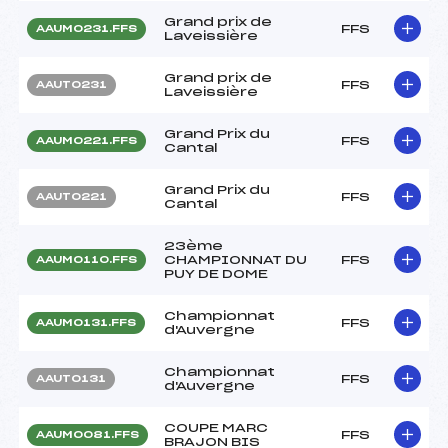
Grand prix de
FFS
AAUM0231.FFS
Laveissière
Grand prix de
FFS
AAUT0231
Laveissière
Grand Prix du
FFS
AAUM0221.FFS
Cantal
Grand Prix du
FFS
AAUT0221
Cantal
23ème
CHAMPIONNAT DU
FFS
AAUM0110.FFS
PUY DE DOME
Championnat
FFS
AAUM0131.FFS
d'Auvergne
Championnat
FFS
AAUT0131
d'Auvergne
COUPE MARC
FFS
AAUM0081.FFS
BRAJON BIS