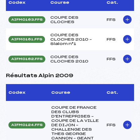
Codex
Course
Cat.
COUPE DES
FFS
AIFM0163.FFS
CLOCHES
COUPE DES
CLOCHES 2010 –
FFS
AIFM0161.FFS
Slalom n°1
COUPE DES
FFS
AIFM0162.FFS
CLOCHES 2010
Résultats Alpin 2009
Codex
Course
Cat.
COUPE DE FRANCE
DES CLUBS
D'ENTREPRISES –
COUPE DE LA VILLE
DE DIJON –
FFS
AIFM0124.FFS
CHALLENGE DES
THES GEORGE
CANNON – GEANT