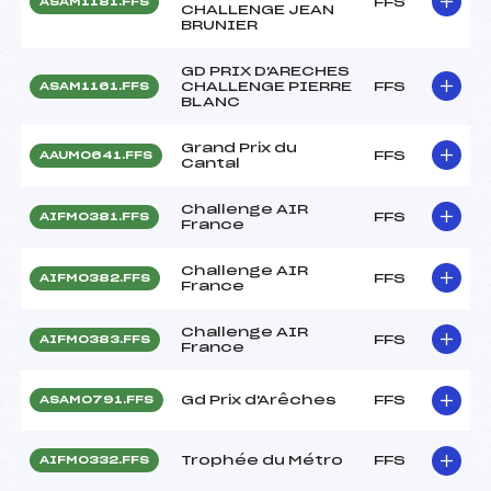
FFS
ASAM1181.FFS
CHALLENGE JEAN
BRUNIER
GD PRIX D'ARECHES
CHALLENGE PIERRE
FFS
ASAM1161.FFS
BLANC
Grand Prix du
FFS
AAUM0641.FFS
Cantal
Challenge AIR
FFS
AIFM0381.FFS
France
Challenge AIR
FFS
AIFM0382.FFS
France
Challenge AIR
FFS
AIFM0383.FFS
France
Gd Prix d'Arêches
FFS
ASAM0791.FFS
Trophée du Métro
FFS
AIFM0332.FFS