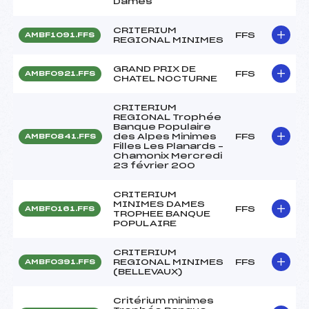
Dames
CRITERIUM
FFS
AMBF1091.FFS
REGIONAL MINIMES
GRAND PRIX DE
FFS
AMBF0921.FFS
CHATEL NOCTURNE
CRITERIUM
REGIONAL Trophée
Banque Populaire
des Alpes Minimes
FFS
AMBF0841.FFS
Filles Les Planards –
Chamonix Mercredi
23 février 200
CRITERIUM
MINIMES DAMES
FFS
AMBF0161.FFS
TROPHEE BANQUE
POPULAIRE
CRITERIUM
REGIONAL MINIMES
FFS
AMBF0391.FFS
(BELLEVAUX)
Critérium minimes