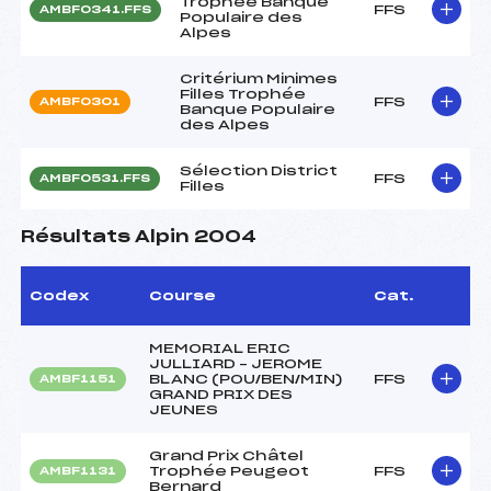
Trophée Banque
FFS
AMBF0341.FFS
Populaire des
Alpes
Critérium Minimes
Filles Trophée
FFS
AMBF0301
Banque Populaire
des Alpes
Sélection District
FFS
AMBF0531.FFS
Filles
Résultats Alpin 2004
Codex
Course
Cat.
MEMORIAL ERIC
JULLIARD – JEROME
BLANC (POU/BEN/MIN)
FFS
AMBF1151
GRAND PRIX DES
JEUNES
Grand Prix Châtel
Trophée Peugeot
FFS
AMBF1131
Bernard