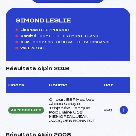
SIMOND LESLIE
foi(s) le ski
Licence :
FFS2293980
Comité :
COMITE DE SKI MONT-BLANC
Club :
09021 SKI CLUB VALLEE D'ABONDANCE
Val. Lic. :
Oui
Résultats Alpin 2019
Codex
Course
Cat.
Circuit ESF Hautes
Alpes Ubaye-
Trophée Banque
FFS
AAPF0051.FFS
Populaire U18
MEMORIAL JEAN
JACQUES BONNIOT
Résultats Alpin 2008