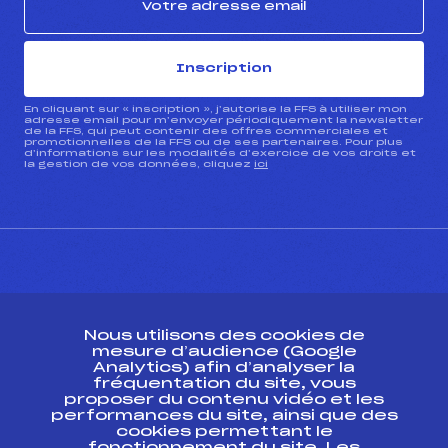
Inscription
En cliquant sur « inscription », j’autorise la FFS à utiliser mon
adresse email pour m’envoyer périodiquement la newsletter
de la FFS, qui peut contenir des offres commerciales et
promotionnelles de la FFS ou de ses partenaires. Pour plus
d’informations sur les modalités d’exercice de vos droits et
la gestion de vos données, cliquez
ici
CONTACT
Nous utilisons des cookies de
ESPACE PRESSE
mesure d’audience (Google
Analytics) afin d’analyser la
fréquentation du site, vous
Ressources
proposer du contenu vidéo et les
performances du site, ainsi que des
Pass’Neige
cookies permettant le
Projet sportif fédéral