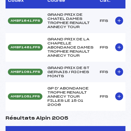
Codex
Course
Cat.
GRAND PRIX DE
CHATEL DAMES
FFS
AMBF1641.FFS
TROPHEE RENAULT
ANNECY TOUR
GRAND PRIX DE LA
CHAPELLE
ABONDANCE DAMES
FFS
AMBF1461.FFS
TROPHEE RENAULT
ANNECY TOUR
GRAND PRIX DE ST
GERVAIS / RICHES
FFS
AMBF1091.FFS
MONTS
GP D' ABONDANCE
TROPHE RENAULT
ANNECY TOUR
FFS
AMBF1051.FFS
FILLES LE 15 01
2006
Résultats Alpin 2005