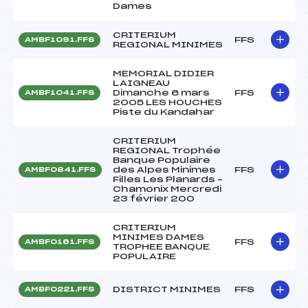
Dames
CRITERIUM
FFS
AMBF1091.FFS
REGIONAL MINIMES
MEMORIAL DIDIER
LAIGNEAU
Dimanche 6 mars
FFS
AMBF1041.FFS
2005 LES HOUCHES
Piste du Kandahar
CRITERIUM
REGIONAL Trophée
Banque Populaire
des Alpes Minimes
FFS
AMBF0841.FFS
Filles Les Planards –
Chamonix Mercredi
23 février 200
CRITERIUM
MINIMES DAMES
FFS
AMBF0161.FFS
TROPHEE BANQUE
POPULAIRE
DISTRICT MINIMES
FFS
AMBF0221.FFS