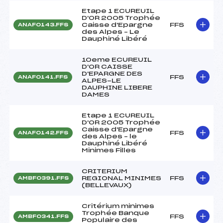
Etape 1 ECUREUIL
D'OR 2005 Trophée
Caisse d'Epargne
FFS
ANAF0143.FFS
des Alpes – Le
Dauphiné Libéré
10eme ECUREUIL
D'OR CAISSE
D'EPARGNE DES
FFS
ANAF0141.FFS
ALPES-LE
DAUPHINE LIBERE
DAMES
Etape 1 ECUREUIL
D'OR 2005 Trophée
Caisse d'Epargne
FFS
ANAF0142.FFS
des Alpes – le
Dauphiné Libéré
Minimes Filles
CRITERIUM
REGIONAL MINIMES
FFS
AMBF0391.FFS
(BELLEVAUX)
Critérium minimes
Trophée Banque
FFS
AMBF0341.FFS
Populaire des