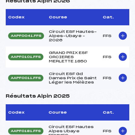
Résultats Alpin 2026
Codex
Course
Cat.
Circuit ESF Hautes-
Alpes-Ubaye –
FFS
AAPF0041.FFS
2026
GRAND PRIX ESF
ORCIERES
FFS
AAPF0101.FFS
MERLETTE 1850
Circuit ESF Gd
Dames Prix de Saint
FFS
AAPF0011.FFS
Léger les Mélèzes
Résultats Alpin 2025
Codex
Course
Cat.
Circuit ESF Hautes
Alpes Ubaye
FFS
AAPF0181.FFS