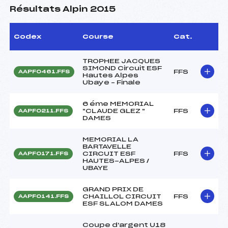
Résultats Alpin 2015
Codex
Course
Cat.
TROPHEE JACQUES
SIMOND Circuit ESF
FFS
AAPF0461.FFS
Hautes Alpes
Ubaye – Finale
6 éme MEMORIAL
"CLAUDE GLEZ "
FFS
AAPF0211.FFS
DAMES
MEMORIAL LA
BARTAVELLE
CIRCUIT ESF
FFS
AAPF0171.FFS
HAUTES-ALPES /
UBAYE
GRAND PRIX DE
CHAILLOL CIRCUIT
FFS
AAPF0141.FFS
ESF SLALOM DAMES
Coupe d'argent U18