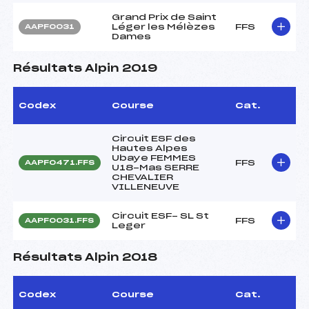
Grand Prix de Saint
Léger les Mélèzes
FFS
AAPF0031
Dames
Résultats Alpin 2019
Codex
Course
Cat.
Circuit ESF des
Hautes Alpes
Ubaye FEMMES
FFS
AAPF0471.FFS
U18-Mas SERRE
CHEVALIER
VILLENEUVE
Circuit ESF- SL St
FFS
AAPF0031.FFS
Leger
Résultats Alpin 2018
Codex
Course
Cat.