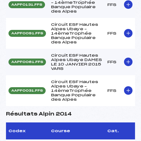
– 14èmeTrophée
FFS
AAPF0131.FFS
Banque Populaire
des Alpes
Circuit ESF Hautes
Alpes Ubaye –
14èmeTrophée
FFS
AAPF0091.FFS
Banque Populaire
des Alpes
Circuit ESF Hautes
Alpes Ubaye DAMES
FFS
AAPF0061.FFS
LE 10 JANVIER 2015
VARS
Circuit ESF Hautes
Alpes Ubaye –
14èmeTrophée
FFS
AAPF0031.FFS
Banque Populaire
des Alpes
Résultats Alpin 2014
Codex
Course
Cat.