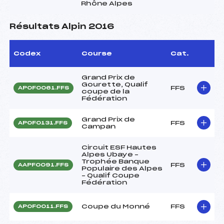
Rhône Alpes
Résultats Alpin 2016
Codex
Course
Cat.
Grand Prix de
Gourette, Qualif
FFS
APOF0061.FFS
coupe de la
Fédération
Grand Prix de
FFS
APOF0131.FFS
Campan
Circuit ESF Hautes
Alpes Ubaye –
Trophée Banque
FFS
AAPF0091.FFS
Populaire des Alpes
– Qualif Coupe
Fédération
Coupe du Monné
FFS
APOF0011.FFS