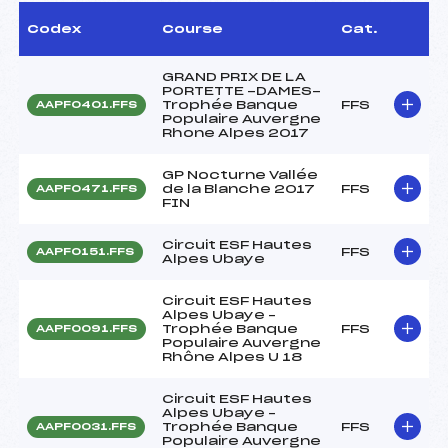
Codex
Course
Cat.
GRAND PRIX DE LA
PORTETTE -DAMES-
Trophée Banque
FFS
AAPF0401.FFS
Populaire Auvergne
Rhone Alpes 2017
GP Nocturne Vallée
de la Blanche 2017
FFS
AAPF0471.FFS
FIN
Circuit ESF Hautes
FFS
AAPF0151.FFS
Alpes Ubaye
Circuit ESF Hautes
Alpes Ubaye –
Trophée Banque
FFS
AAPF0091.FFS
Populaire Auvergne
Rhône Alpes U 18
Circuit ESF Hautes
Alpes Ubaye –
Trophée Banque
FFS
AAPF0031.FFS
Populaire Auvergne