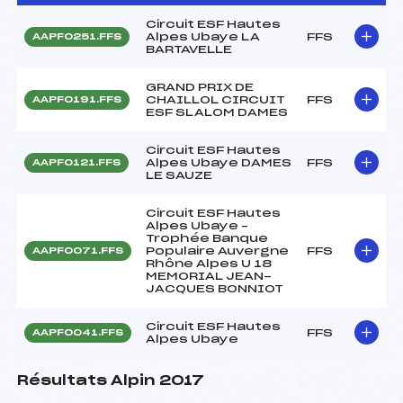
Circuit ESF Hautes
Alpes Ubaye LA
FFS
AAPF0251.FFS
BARTAVELLE
GRAND PRIX DE
CHAILLOL CIRCUIT
FFS
AAPF0191.FFS
ESF SLALOM DAMES
Circuit ESF Hautes
Alpes Ubaye DAMES
FFS
AAPF0121.FFS
LE SAUZE
Circuit ESF Hautes
Alpes Ubaye –
Trophée Banque
Populaire Auvergne
FFS
AAPF0071.FFS
Rhône Alpes U 18
MEMORIAL JEAN-
JACQUES BONNIOT
Circuit ESF Hautes
FFS
AAPF0041.FFS
Alpes Ubaye
Résultats Alpin 2017