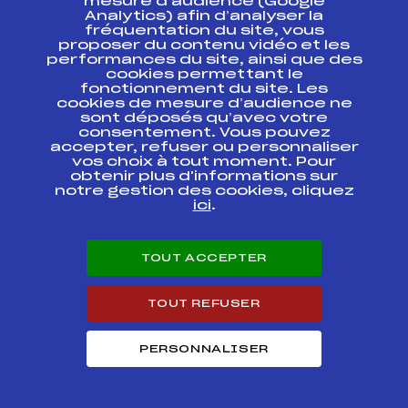
mesure d’audience (Google
Analytics) afin d’analyser la
DISTRICT BENJAMINS
fréquentation du site, vous
Mercredi 18 février
FFS
AMBF0831
proposer du contenu vidéo et les
2004 Les Houches –
performances du site, ainsi que des
Col de Voza
cookies permettant le
fonctionnement du site. Les
Critérium Benjamins
cookies de mesure d’audience ne
Trophée Banque
FFS
AMBF0671
sont déposés qu’avec votre
Populaire des Alpes
consentement. Vous pouvez
accepter, refuser ou personnaliser
vos choix à tout moment. Pour
Critérium Benjamins
obtenir plus d'informations sur
Trophée Banque
FFS
AMBF0721
Populaire des Alpes
notre gestion des cookies, cliquez
ici
.
SELECTION CRITERIUM
BENJAMINES 31/01/04
FFS
AMBF0591
CONTAMINES
TOUT ACCEPTER
MONTJOIE
TOUT REFUSER
MINI COUPE LES
FFS
AMBF0401
HOUCHES DAMES
PERSONNALISER
district benjamines
FFS
AMBF0361