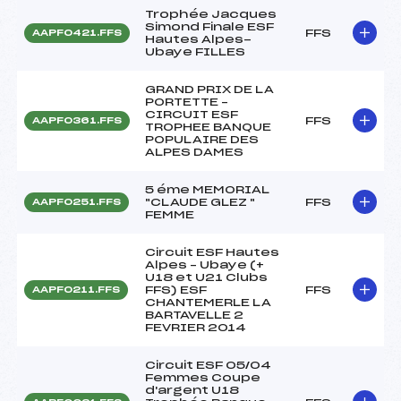
Trophée Jacques
Simond Finale ESF
FFS
AAPF0421.FFS
Hautes Alpes-
Ubaye FILLES
GRAND PRIX DE LA
PORTETTE –
CIRCUIT ESF
FFS
AAPF0361.FFS
TROPHEE BANQUE
POPULAIRE DES
ALPES DAMES
5 éme MEMORIAL
"CLAUDE GLEZ "
FFS
AAPF0251.FFS
FEMME
Circuit ESF Hautes
Alpes – Ubaye (+
U18 et U21 Clubs
FFS) ESF
FFS
AAPF0211.FFS
CHANTEMERLE LA
BARTAVELLE 2
FEVRIER 2014
Circuit ESF 05/04
Femmes Coupe
d'argent U18