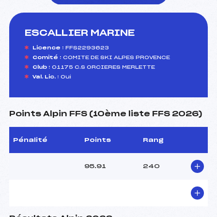
ESCALLIER MARINE
foi(s) le ski
Licence :
FFS2293623
Comité :
COMITE DE SKI ALPES PROVENCE
Club :
01175 C.S ORCIERES MERLETTE
Val. Lic. :
Oui
Points Alpin FFS (10ème liste FFS 2026)
Pénalité
Points
Rang
95.91
240