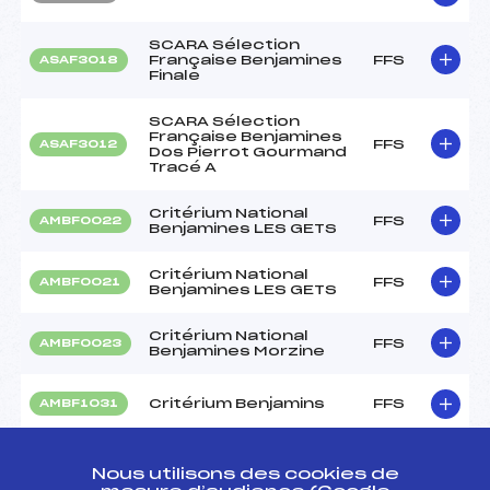
SCARA Sélection
Française Benjamines
FFS
ASAF3018
Finale
SCARA Sélection
Française Benjamines
FFS
ASAF3012
Dos Pierrot Gourmand
Tracé A
Critérium National
FFS
AMBF0022
Benjamines LES GETS
Critérium National
FFS
AMBF0021
Benjamines LES GETS
Critérium National
FFS
AMBF0023
Benjamines Morzine
Critérium Benjamins
FFS
AMBF1031
Critérium Benjamines –
FFS
AMBF0991
Les Gets
Nous utilisons des cookies de