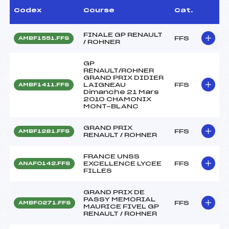
Codex
Course
Cat.
FINALE GP RENAULT
FFS
AMBF1551.FFS
/ ROHNER
GP
RENAULT/ROHNER
GRAND PRIX DIDIER
LAIGNEAU
FFS
AMBF1411.FFS
Dimanche 21 Mars
2010 CHAMONIX
MONT-BLANC
GRAND PRIX
FFS
AMBF1281.FFS
RENAULT / ROHNER
FRANCE UNSS
EXCELLENCE LYCEE
FFS
ANAF0142.FFS
FILLES
GRAND PRIX DE
PASSY MEMORIAL
FFS
AMBF0271.FFS
MAURICE FIVEL GP
RENAULT / ROHNER