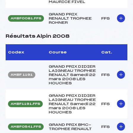
MAURICE FIVEL
GRAND PRIX
RENAULT TROPHEE
FFS
AMBF0081.FFS
ROHNER
Résultats Alpin 2008
Codex
Course
Cat.
GRAND PRIX DIDIER
LAIGNEAU TROPHEE
RENAULT Samedi 22
FFS
AMBF 1191
mars 2008 LES
HOUCHES
GRAND PRIX DIDIER
LAIGNEAU TROPHEE
RENAULT Samedi 22
FFS
AMBF1191.FFS
mars 2008 LES
HOUCHES
GRAND PRIX BMC-
FFS
AMBF0541.FFS
TROPHEE RENAULT