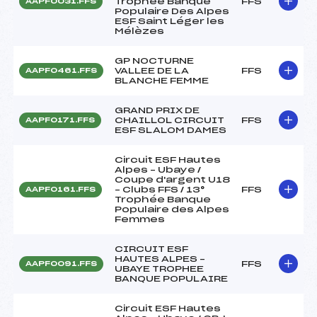
Trophée Banque
FFS
AAPF0031.FFS
Populaire Des Alpes
ESF Saint Léger les
Mélèzes
GP NOCTURNE
VALLEE DE LA
FFS
AAPF0461.FFS
BLANCHE FEMME
GRAND PRIX DE
CHAILLOL CIRCUIT
FFS
AAPF0171.FFS
ESF SLALOM DAMES
Circuit ESF Hautes
Alpes – Ubaye /
Coupe d'argent U18
– Clubs FFS / 13°
FFS
AAPF0161.FFS
Trophée Banque
Populaire des Alpes
Femmes
CIRCUIT ESF
HAUTES ALPES –
FFS
AAPF0091.FFS
UBAYE TROPHEE
BANQUE POPULAIRE
Circuit ESF Hautes