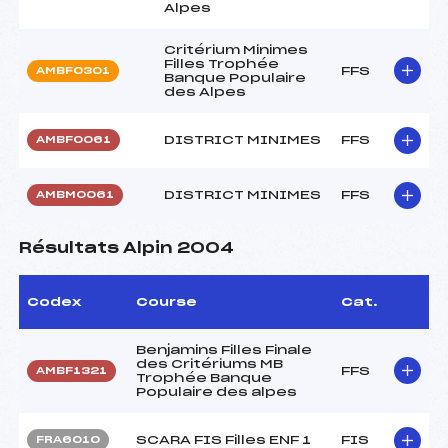
Alpes
Critérium Minimes
Filles Trophée
FFS
AMBF0301
Banque Populaire
des Alpes
DISTRICT MINIMES
FFS
AMBF0061
DISTRICT MINIMES
FFS
AMBM0061
Résultats Alpin 2004
Codex
Course
Cat.
Benjamins Filles Finale
des Critériums MB
FFS
AMBF1321
Trophée Banque
Populaire des alpes
SCARA FIS Filles ENF 1
FIS
FRA6010