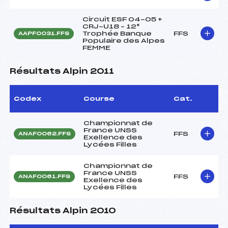
Circuit ESF 04-05 +
CRJ-U18 – 12°
Trophée Banque
FFS
AAPF0031.FFS
Populaire des Alpes
FEMME
Résultats Alpin 2011
Codex
Course
Cat.
Championnat de
France UNSS
FFS
ANAF0062.FFS
Exellence des
Lycées Filles
Championnat de
France UNSS
FFS
ANAF0061.FFS
Exellence des
Lycées Filles
Résultats Alpin 2010