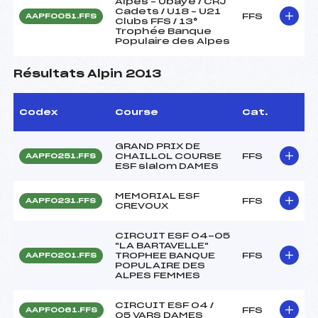
Alpes – Ubaye / CRJ
Cadets / U18 – U21
FFS
AAPF0051.FFS
Clubs FFS / 13°
Trophée Banque
Populaire des Alpes
Résultats Alpin 2013
Codex
Course
Cat.
GRAND PRIX DE
CHAILLOL COURSE
FFS
AAPF0251.FFS
ESF slalom DAMES
MEMORIAL ESF
FFS
AAPF0231.FFS
CREVOUX
CIRCUIT ESF 04-05
"LA BARTAVELLE"
TROPHEE BANQUE
FFS
AAPF0201.FFS
POPULAIRE DES
ALPES FEMMES
CIRCUIT ESF 04 /
FFS
AAPF0061.FFS
05 VARS DAMES