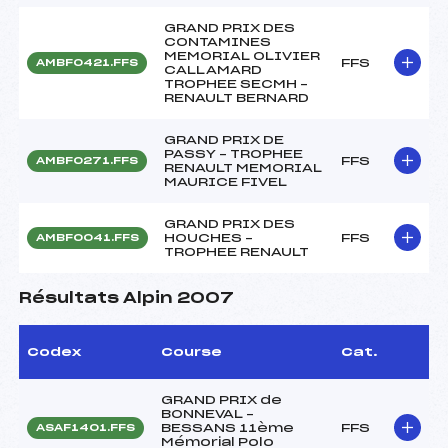
GRAND PRIX DES
CONTAMINES
MEMORIAL OLIVIER
FFS
AMBF0421.FFS
CALLAMARD
TROPHEE SECMH –
RENAULT BERNARD
GRAND PRIX DE
PASSY – TROPHEE
FFS
AMBF0271.FFS
RENAULT MEMORIAL
MAURICE FIVEL
GRAND PRIX DES
HOUCHES –
FFS
AMBF0041.FFS
TROPHEE RENAULT
Résultats Alpin 2007
Codex
Course
Cat.
GRAND PRIX de
BONNEVAL –
BESSANS 11ème
FFS
ASAF1401.FFS
Mémorial Polo