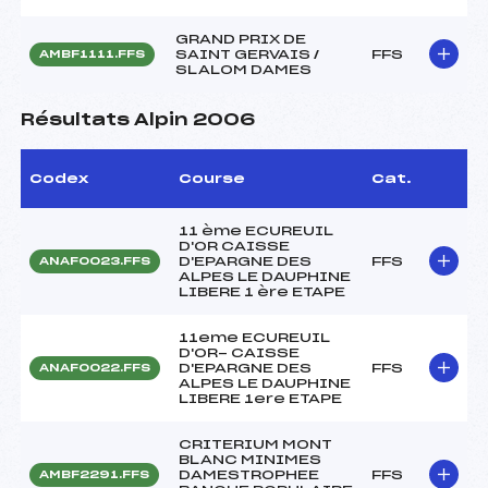
GRAND PRIX DE
SAINT GERVAIS /
FFS
AMBF1111.FFS
SLALOM DAMES
Résultats Alpin 2006
Codex
Course
Cat.
11 ème ECUREUIL
D'OR CAISSE
D'EPARGNE DES
FFS
ANAF0023.FFS
ALPES LE DAUPHINE
LIBERE 1 ère ETAPE
11eme ECUREUIL
D'OR- CAISSE
D'EPARGNE DES
FFS
ANAF0022.FFS
ALPES LE DAUPHINE
LIBERE 1ere ETAPE
CRITERIUM MONT
BLANC MINIMES
DAMESTROPHEE
FFS
AMBF2291.FFS