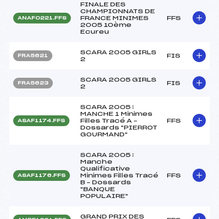
FINALE DES
CHAMPIONNATS DE
FRANCE MINIMES
FFS
ANAF0221.FFS
2005 10ème
Ecureu
SCARA 2005 GIRLS
FIS
FRA5621
2
SCARA 2005 GIRLS
FIS
FRA5623
2
SCARA 2005 :
MANCHE 1 Minimes
Filles Tracé A –
FFS
ASAF1174.FFS
Dossards "PIERROT
GOURMAND"
SCARA 2005 :
Manche
Qualificative
Minimes Filles Tracé
FFS
ASAF1176.FFS
B – Dossards
"BANQUE
POPULAIRE"
GRAND PRIX DES