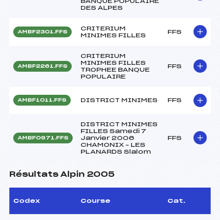
BANQUE POPULAIRE
DES ALPES
CRITERIUM
FFS
AMBF2301.FFS
MINIMES FILLES
CRITERIUM
MINIMES FILLES
FFS
AMBF2261.FFS
TROPHEE BANQUE
POPULAIRE
DISTRICT MINIMES
FFS
AMBF1011.FFS
DISTRICT MINIMES
FILLES Samedi 7
Janvier 2006
FFS
AMBF0971.FFS
CHAMONIX – LES
PLANARDS Slalom
Résultats Alpin 2005
Codex
Course
Cat.