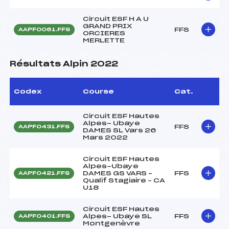
Circuit ESF H A U
GRAND PRIX
FFS
AAPF0061.FFS
ORCIERES
MERLETTE
Résultats Alpin 2022
Codex
Course
Cat.
Circuit ESF Hautes
Alpes- Ubaye
FFS
AAPF0431.FFS
DAMES SL Vars 26
Mars 2022
Circuit ESF Hautes
Alpes-Ubaye
DAMES GS VARS –
FFS
AAPF0421.FFS
Qualif Stagiaire – CA
U18
Circuit ESF Hautes
Alpes- Ubaye SL
FFS
AAPF0401.FFS
Montgenèvre