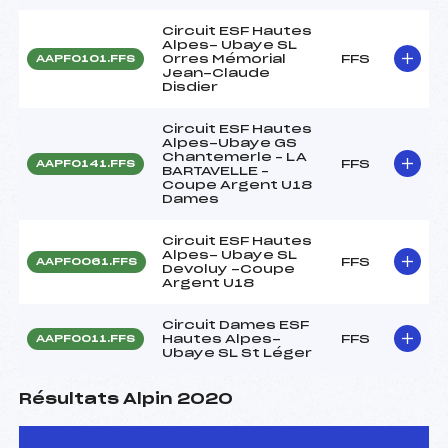
Circuit ESF Hautes
Alpes- Ubaye SL
Orres Mémorial
FFS
AAPF0101.FFS
Jean-Claude
Disdier
Circuit ESF Hautes
Alpes-Ubaye GS
Chantemerle – LA
FFS
AAPF0141.FFS
BARTAVELLE –
Coupe Argent U18
Dames
Circuit ESF Hautes
Alpes- Ubaye SL
FFS
AAPF0061.FFS
Devoluy -Coupe
Argent U18
Circuit Dames ESF
Hautes Alpes-
FFS
AAPF0011.FFS
Ubaye SL St Léger
Résultats Alpin 2020