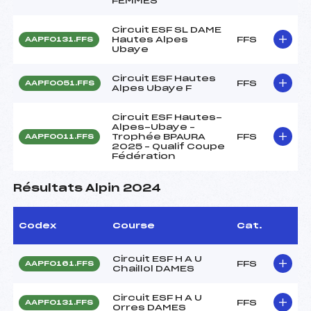
FEMMES
Circuit ESF SL DAME
Hautes Alpes
FFS
AAPF0131.FFS
Ubaye
Circuit ESF Hautes
FFS
AAPF0051.FFS
Alpes Ubaye F
Circuit ESF Hautes-
Alpes-Ubaye –
Trophée BPAURA
FFS
AAPF0011.FFS
2025 – Qualif Coupe
Fédération
Résultats Alpin 2024
Codex
Course
Cat.
Circuit ESF H A U
FFS
AAPF0161.FFS
Chaillol DAMES
Circuit ESF H A U
FFS
AAPF0131.FFS
Orres DAMES