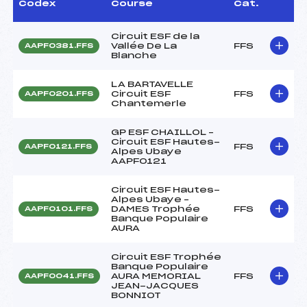
Codex
Course
Cat.
Circuit ESF de la
Vallée De La
FFS
AAPF0381.FFS
Blanche
LA BARTAVELLE
Circuit ESF
FFS
AAPF0201.FFS
Chantemerle
GP ESF CHAILLOL –
Circuit ESF Hautes-
FFS
AAPF0121.FFS
Alpes Ubaye
AAPF0121
Circuit ESF Hautes-
Alpes Ubaye –
DAMES Trophée
FFS
AAPF0101.FFS
Banque Populaire
AURA
Circuit ESF Trophée
Banque Populaire
AURA MEMORIAL
FFS
AAPF0041.FFS
JEAN-JACQUES
BONNIOT