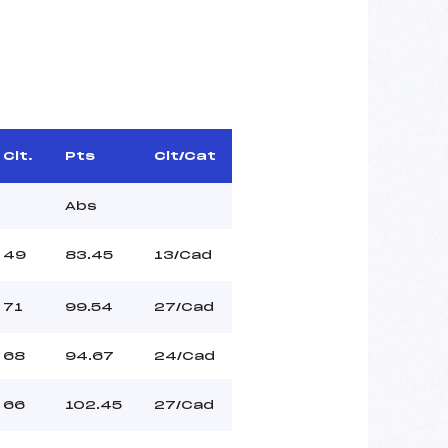
Clt.
Pts
Clt/Cat
Abs
49
83.45
13/Cad
71
99.54
27/Cad
68
94.67
24/Cad
66
102.45
27/Cad