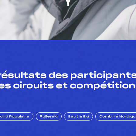
résultats des participants
es circuits et compétition
Fond Populaire
Rollerski
Saut à Ski
Combiné Nordiq