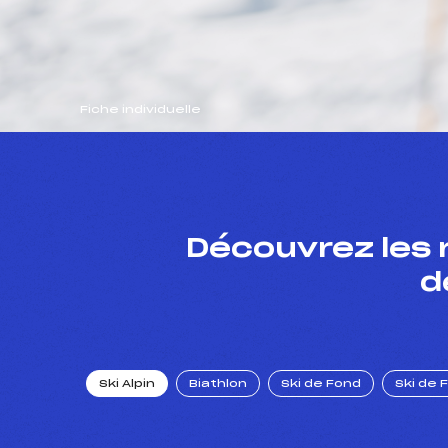
Fiche individuelle
Découvrez les 
d
Ski Alpin
Biathlon
Ski de Fond
Ski de 