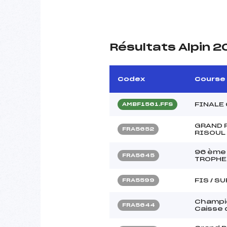
Résultats Alpin 
Codex
Course
FINALE
AMBF1561.FFS
GRAND 
FRA5652
RISOUL
96 ème
FRA5645
TROPHE
FIS / S
FRA5599
Champi
FRA5644
Caisse 