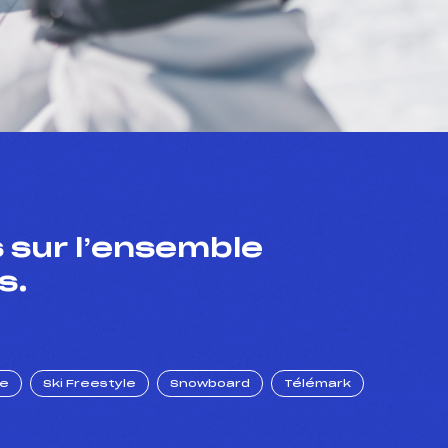
 sur l’ensemble
s.
ue
Ski Freestyle
Snowboard
Télémark