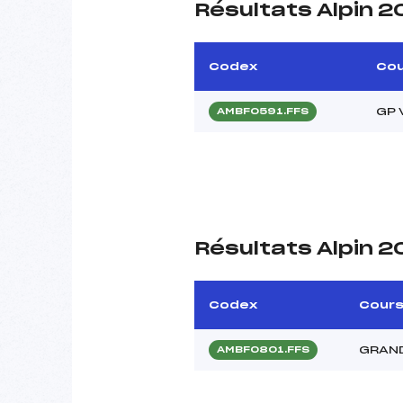
Résultats Alpin 2
Codex
Co
GP 
AMBF0591.FFS
Résultats Alpin 2
Codex
Cour
GRAND
AMBF0801.FFS