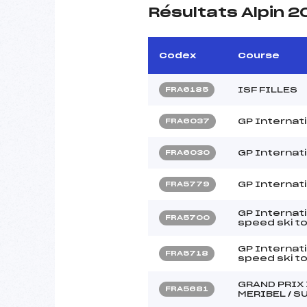
Résultats Alpin 
Codex
Course
ISF FILLES
FRA6185
GP Internati
FRA6037
GP Internati
FRA6030
GP Internat
FRA5779
GP Internat
FRA5700
speed ski t
GP Internat
FRA5718
speed ski t
GRAND PRIX
FRA5681
MERIBEL / S