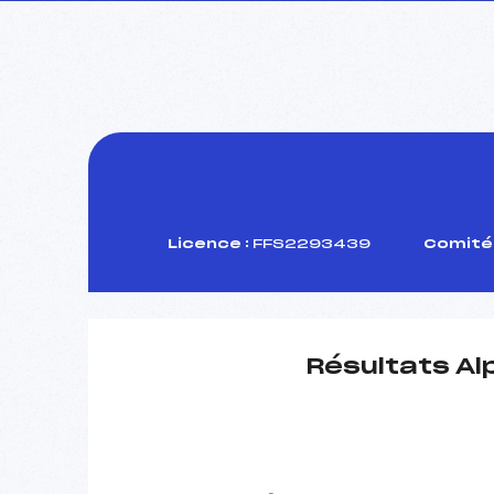
Licence :
FFS2293439
Comité 
Résultats Al