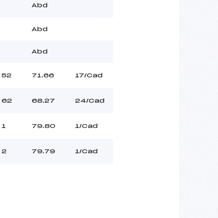
Abd
Abd
Abd
52
71.66
17/Cad
62
68.27
24/Cad
1
79.80
1/Cad
2
79.79
1/Cad