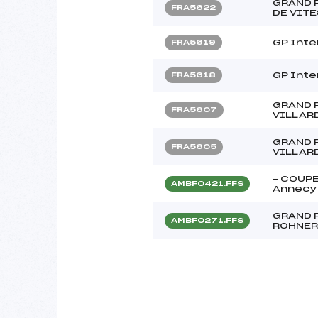
GRAND 
FRA5622
DE VIT
GP Inte
FRA5619
GP Inte
FRA5618
GRAND 
FRA5607
VILLAR
GRAND 
FRA5605
VILLAR
– COUPE
AMBF0421.FFS
Annecy
GRAND P
AMBF0271.FFS
ROHNER