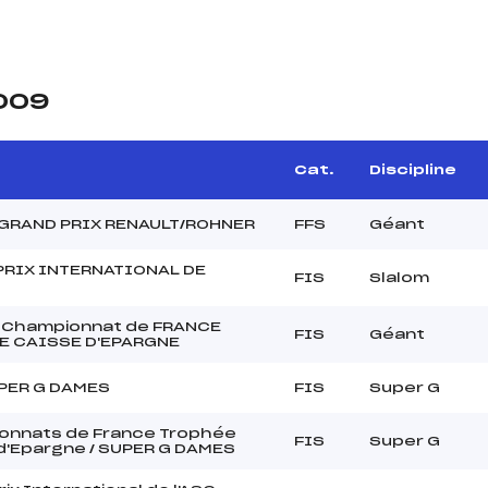
2009
Cat.
Discipline
 GRAND PRIX RENAULT/ROHNER
FFS
Géant
PRIX INTERNATIONAL DE
FIS
Slalom
 Championnat de FRANCE
FIS
Géant
E CAISSE D'EPARGNE
UPER G DAMES
FIS
Super G
onnats de France Trophée
FIS
Super G
d'Epargne / SUPER G DAMES