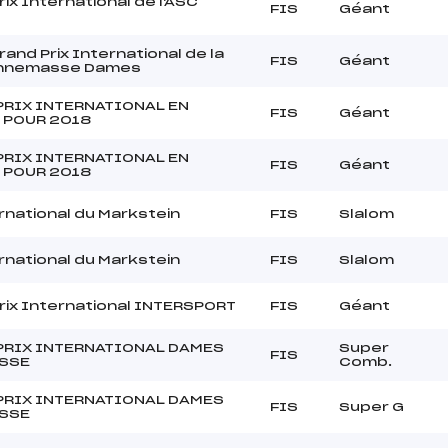
ix International de l'ASC
FIS
Géant
and Prix International de la
FIS
Géant
'Annemasse Dames
PRIX INTERNATIONAL EN
FIS
Géant
 POUR 2018
PRIX INTERNATIONAL EN
FIS
Géant
 POUR 2018
rnational du Markstein
FIS
Slalom
rnational du Markstein
FIS
Slalom
rix International INTERSPORT
FIS
Géant
PRIX INTERNATIONAL DAMES
Super
FIS
ESSE
Comb.
PRIX INTERNATIONAL DAMES
FIS
Super G
ESSE