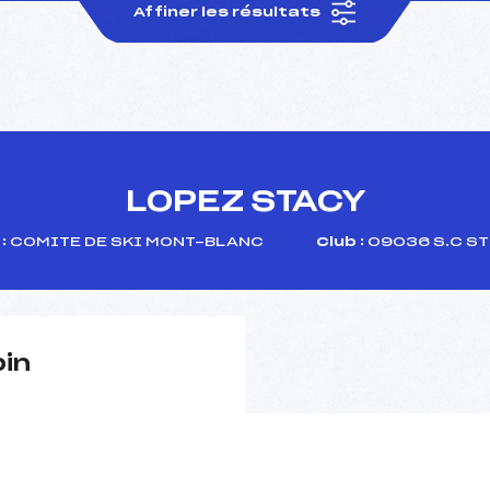
Affiner les résultats
LOPEZ STACY
:
COMITE DE SKI MONT-BLANC
Club :
09036 S.C ST
pin