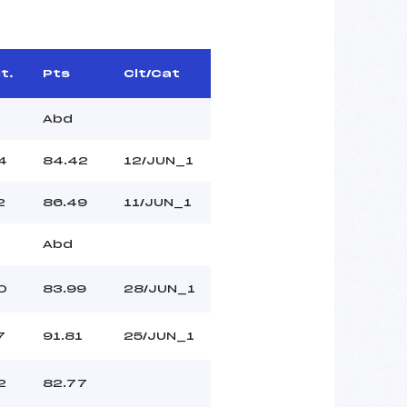
t.
Pts
Clt/Cat
Abd
4
84.42
12/JUN_1
2
86.49
11/JUN_1
Abd
0
83.99
28/JUN_1
7
91.81
25/JUN_1
2
82.77