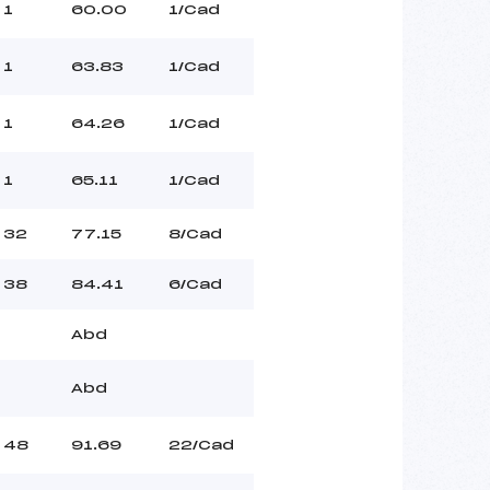
1
60.00
1/Cad
1
63.83
1/Cad
1
64.26
1/Cad
1
65.11
1/Cad
32
77.15
8/Cad
38
84.41
6/Cad
Abd
Abd
48
91.69
22/Cad