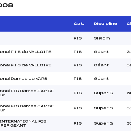
2008
Cat.
Discipline
Cl
FIS
Slalom
onal F I S de VALLOIRE
FIS
Géant
3
onal F I S de VALLOIRE
FIS
Géant
5
ional Dames de VARS
FIS
Géant
ional FIS Dames SAMSE
FIS
Super G
6
our
ional FIS Dames SAMSE
FIS
Super G
5
our
 INTERNATIONAL FIS
FIS
Super G
3
UPER GEANT