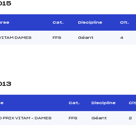
015
urse
Cat.
Discipline
Clt.
VITAM DAMES
FFS
Géant
4
013
se
Cat.
Discipline
Clt
 PRIX VITAM – DAMES
FFS
Géant
2