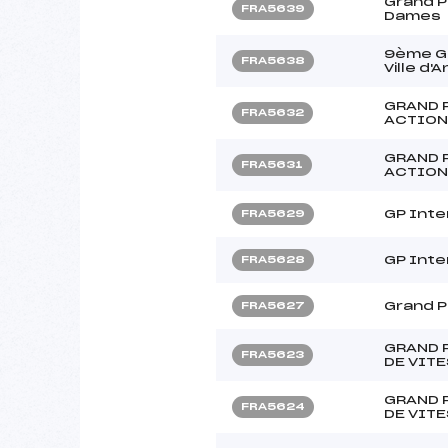
Grand Pr
FRA5639
Dames
9ème Gr
FRA5638
Ville d
GRAND 
FRA5632
ACTION
GRAND 
FRA5631
ACTION
GP Inte
FRA5629
GP Inte
FRA5628
Grand P
FRA5627
GRAND 
FRA5623
DE VIT
GRAND 
FRA5624
DE VIT