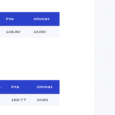
Pts
Clt/Cat
119.30
1/U30
.
Pts
Clt/Cat
122.77
1/U21