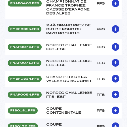
CHAMPIONNAT DE
FFS
FNAF0403.FFS
FRANCE TROPHEE
CAISSE D'EPARGNE
DES ALPES
24è GRAND PRIX DE
SKI DE FOND DU
FFS
FMBF0355.FFS
PAYS ROCHOIS
NORDIC CHALLENGE
FFS
FNAF0073.FFS
FFS-ESF
NORDIC CHALLENGE
FFS
FNAF0071.FFS
FFS-ESF
GRAND PRIX DE LA
FFS
FMBF0334.FFS
VALLEE DU BOUCHET
NORDIC CHALLENGE
FFS
FNAF0054.FFS
FFS-ESF
COUPE
FFS
FIS0181.FFS
CONTINENTALE
COUPE
FFS
FIS0179.FFS