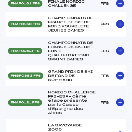
FINALE NORDIC
FFS
FNAF0161.FFS
CHALLENGE
CHAMPIONNATS DE
FRANCE DE SKI DE
FFS
FNAF0153.FFS
FOND POURSUITE
JEUNES DAMES
CHAMPIONNATS DE
FRANCE DE SKI DE
FOND
FFS
FNAF0151.FFS
QUALIFICATIONS
SPRINT DAMES
GRAND PRIX DE SKI
DE FOND DE
FFS
FMBF0383.FFS
SOMMAND
NORDIC CHALLENGE
FFS-ESF – 6ème
étape présenté
FFS
FNAF0121.FFS
par la Caisse
d'Epargne des
Alpes
LA SAVOYARDE
2006