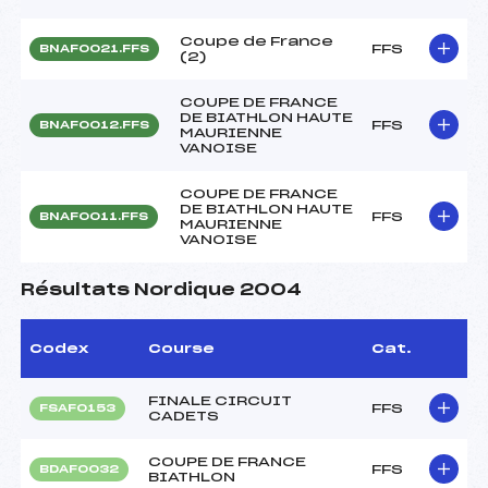
Coupe de France
FFS
BNAF0021.FFS
(2)
COUPE DE FRANCE
DE BIATHLON HAUTE
FFS
BNAF0012.FFS
MAURIENNE
VANOISE
COUPE DE FRANCE
DE BIATHLON HAUTE
FFS
BNAF0011.FFS
MAURIENNE
VANOISE
Résultats Nordique 2004
Codex
Course
Cat.
FINALE CIRCUIT
FFS
FSAF0153
CADETS
COUPE DE FRANCE
FFS
BDAF0032
BIATHLON