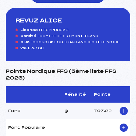
REVUZ ALICE
foi(s) le ski
Licence :
FFS2293368
Comité :
COMITE DE SKI MONT-BLANC
Club :
09050 SKI CLUB SALLANCHES TETE NOIRE
Val. Lic. :
Oui
Points Nordique FFS (5ème liste FFS
2026)
Pénalité
Points
Fond
@
797.22
Fond Populaire