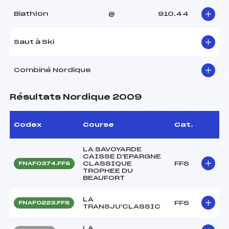
Biathlon
@
910.44
Saut à Ski
Combiné Nordique
Résultats Nordique 2009
Codex
Course
Cat.
LA SAVOYARDE
CAISSE D'EPARGNE
CLASSIQUE
FFS
FNAF0374.FFS
TROPHEE DU
BEAUFORT
LA
FFS
FNAF0223.FFS
TRANSJU'CLASSIC
LA