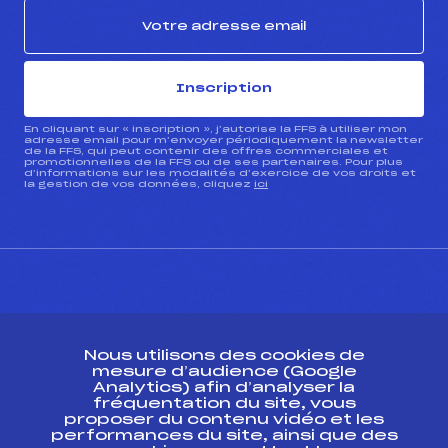
Inscription
En cliquant sur « inscription », j’autorise la FFS à utiliser mon
adresse email pour m’envoyer périodiquement la newsletter
de la FFS, qui peut contenir des offres commerciales et
promotionnelles de la FFS ou de ses partenaires. Pour plus
d’informations sur les modalités d’exercice de vos droits et
la gestion de vos données, cliquez
ici
CONTACT
Nous utilisons des cookies de
ESPACE PRESSE
mesure d’audience (Google
Analytics) afin d’analyser la
fréquentation du site, vous
Ressources
proposer du contenu vidéo et les
performances du site, ainsi que des
Pass’Neige