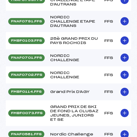
D'AUTRANS
NORDIC
CHALLENGE ETAPE
FFS
FNAF0791.FFS
D'AUTRANS
25è GRAND PRIX DU
FFS
FMBF0103.FFS
PAYS ROCHOIS
NORDIC
FFS
FNAF0701.FFS
CHALLENGE
NORDIC
FFS
FNAF0702.FFS
CHALLENGE
Grand Prix D'AGY
FFS
FMBF0114.FFS
GRAND PRIX DE SKI
DE FOND LA CLUSAZ
FFS
FMBF0073.FFS
JEUNES, JUNIORS
ET SE
Nordic Challenge
FFS
FNAF0561.FFS