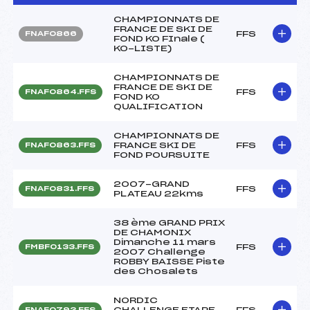
CHAMPIONNATS DE
FRANCE DE SKI DE
FFS
FNAF0866
FOND KO FInale (
KO-LISTE)
CHAMPIONNATS DE
FRANCE DE SKI DE
FFS
FNAF0864.FFS
FOND KO
QUALIFICATION
CHAMPIONNATS DE
FRANCE SKI DE
FFS
FNAF0863.FFS
FOND POURSUITE
2007-GRAND
FFS
FNAF0831.FFS
PLATEAU 22kms
38 ème GRAND PRIX
DE CHAMONIX
Dimanche 11 mars
FFS
FMBF0133.FFS
2007 Challenge
ROBBY BAISSE Piste
des Chosalets
NORDIC
CHALLENGE ETAPE
FFS
FNAF0793.FFS