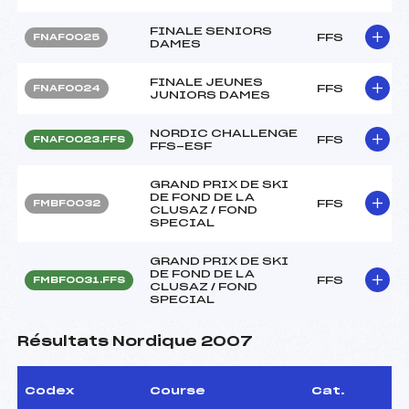
FINALE SENIORS
FFS
FNAF0025
DAMES
FINALE JEUNES
FFS
FNAF0024
JUNIORS DAMES
NORDIC CHALLENGE
FFS
FNAF0023.FFS
FFS-ESF
GRAND PRIX DE SKI
DE FOND DE LA
FFS
FMBF0032
CLUSAZ / FOND
SPECIAL
GRAND PRIX DE SKI
DE FOND DE LA
FFS
FMBF0031.FFS
CLUSAZ / FOND
SPECIAL
Résultats Nordique 2007
Codex
Course
Cat.