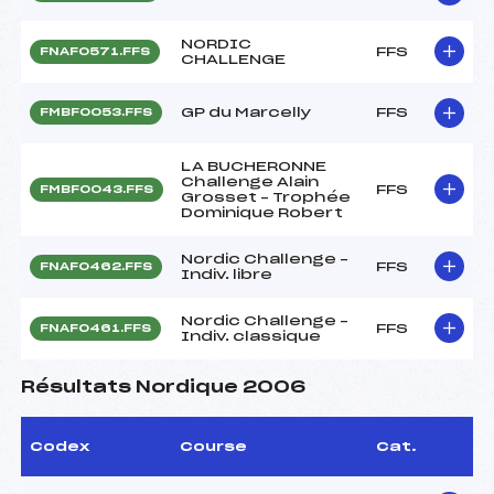
NORDIC
FFS
FNAF0571.FFS
CHALLENGE
GP du Marcelly
FFS
FMBF0053.FFS
LA BUCHERONNE
Challenge Alain
FFS
FMBF0043.FFS
Grosset – Trophée
Dominique Robert
Nordic Challenge –
FFS
FNAF0462.FFS
Indiv. libre
Nordic Challenge –
FFS
FNAF0461.FFS
Indiv. classique
Résultats Nordique 2006
Codex
Course
Cat.