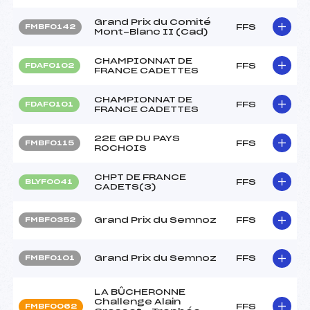
Grand Prix du Comité
FFS
FMBF0142
Mont-Blanc II (Cad)
CHAMPIONNAT DE
FFS
FDAF0102
FRANCE CADETTES
CHAMPIONNAT DE
FFS
FDAF0101
FRANCE CADETTES
22E GP DU PAYS
FFS
FMBF0115
ROCHOIS
CHPT DE FRANCE
FFS
BLYF0041
CADETS(3)
Grand Prix du Semnoz
FFS
FMBF0352
Grand Prix du Semnoz
FFS
FMBF0101
LA BÛCHERONNE
Challenge Alain
FFS
FMBF0062