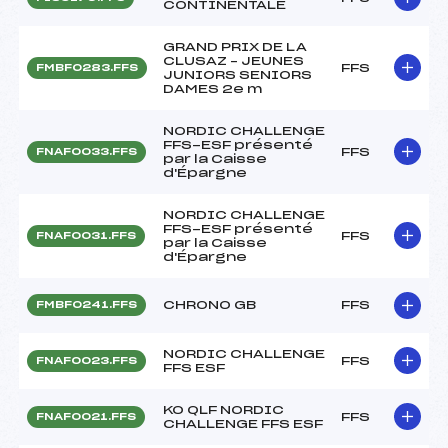
CONTINENTALE
GRAND PRIX DE LA
CLUSAZ – JEUNES
FFS
FMBF0283.FFS
JUNIORS SENIORS
DAMES 2e m
NORDIC CHALLENGE
FFS-ESF présenté
FFS
FNAF0033.FFS
par la Caisse
d'Épargne
NORDIC CHALLENGE
FFS-ESF présenté
FFS
FNAF0031.FFS
par la Caisse
d'Épargne
CHRONO GB
FFS
FMBF0241.FFS
NORDIC CHALLENGE
FFS
FNAF0023.FFS
FFS ESF
KO QLF NORDIC
FFS
FNAF0021.FFS
CHALLENGE FFS ESF