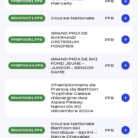
FFS
FMBF0091.FFS
Marcelly
Course Nationale
FFS
BNAF0071.FFS
GRAND PRIX DE
SOMMAND
FFS
FMBF0051.FFS
CRITERIUM
MINIMES
GRAND PRIX DE SKI
FOND JEUNE –
FFS
FMBF0044.FFS
JUNIOR – SENIOR
DAME
Championnats de
France de Biathlon
Trophée Caisse
d'épargne des
FFS
BNAF0051.FFS
Alpes Peisey
Nancroix 30
décembre 2004
Course Nationale
Biathlon Ski
FFS
BNAF0031.FFS
Nordique – Sprint –
Serre Chevalier