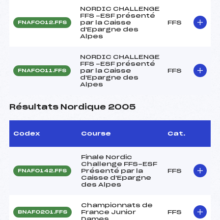
NORDIC CHALLENGE
FFS -ESF présenté
par la Caisse
FFS
FNAF0012.FFS
d'Epargne des
Alpes
NORDIC CHALLENGE
FFS -ESF présenté
par la Caisse
FFS
FNAF0011.FFS
d'Epargne des
Alpes
Résultats Nordique 2005
Codex
Course
Cat.
Finale Nordic
Challenge FFS-ESF
Présenté par la
FFS
FNAF0142.FFS
Caisse d'Epargne
des Alpes
Championnats de
France Junior
FFS
BNAF0201.FFS
Dames