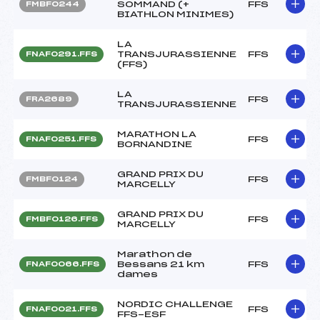
SOMMAND (+
FFS
FMBF0244
BIATHLON MINIMES)
LA
TRANSJURASSIENNE
FFS
FNAF0291.FFS
(FFS)
LA
FFS
FRA2689
TRANSJURASSIENNE
MARATHON LA
FFS
FNAF0251.FFS
BORNANDINE
GRAND PRIX DU
FFS
FMBF0124
MARCELLY
GRAND PRIX DU
FFS
FMBF0126.FFS
MARCELLY
Marathon de
Bessans 21 km
FFS
FNAF0066.FFS
dames
NORDIC CHALLENGE
FFS
FNAF0021.FFS
FFS-ESF