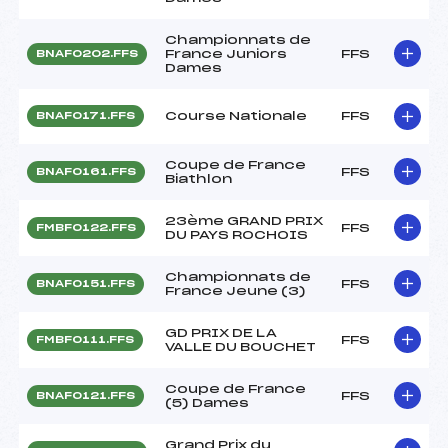
Championnats de
France Juniors
FFS
BNAF0202.FFS
Dames
Course Nationale
FFS
BNAF0171.FFS
Coupe de France
FFS
BNAF0161.FFS
Biathlon
23ème GRAND PRIX
FFS
FMBF0122.FFS
DU PAYS ROCHOIS
Championnats de
FFS
BNAF0151.FFS
France Jeune (3)
GD PRIX DE LA
FFS
FMBF0111.FFS
VALLE DU BOUCHET
Coupe de France
FFS
BNAF0121.FFS
(5) Dames
Grand Prix du