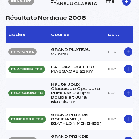
FFS
FRA2437
TRANSJU'CLASSIC
Résultats Nordique 2008
Codex
Course
Cat.
GRAND PLATEAU
FFS
FNAF0461
22KMS
LA TRAVERSEE DU
FFS
FNAF0391.FFS
MASSACRE 21km
Haute Joux
Classique Cpe Jura
PBMCJeJS/Cpe
FFS
FMJF0305.FFS
Doubs et Jura
Biathlon M
GRAND PRIX DE
SOMMAND (+
FFS
FMBF0246.FFS
BIATHLON MINIMES)
GRAND PRIX DE