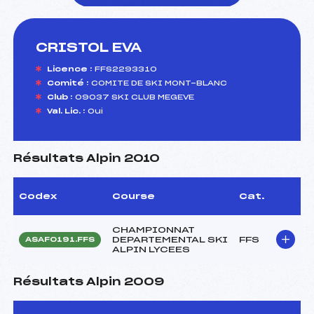
CRISTOL EVA
foi(s) le ski
Licence :
FFS2293310
Comité :
COMITE DE SKI MONT-BLANC
Club :
09037 SKI CLUB MEGEVE
Val. Lic. :
Oui
Résultats Alpin 2010
Codex
Course
Cat.
CHAMPIONNAT
DEPARTEMENTAL SKI
FFS
ASAF0191.FFS
ALPIN LYCEES
Résultats Alpin 2009