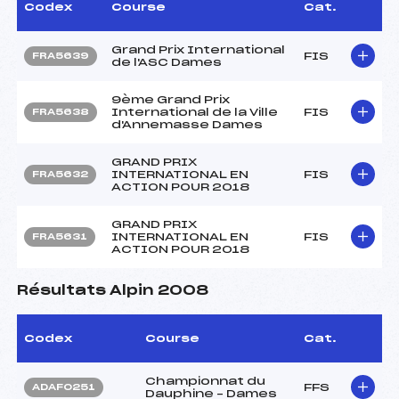
Codex
Course
Cat.
Grand Prix International
FIS
FRA5639
de l'ASC Dames
9ème Grand Prix
International de la Ville
FIS
FRA5638
d'Annemasse Dames
GRAND PRIX
INTERNATIONAL EN
FIS
FRA5632
ACTION POUR 2018
GRAND PRIX
INTERNATIONAL EN
FIS
FRA5631
ACTION POUR 2018
Résultats Alpin 2008
Codex
Course
Cat.
Championnat du
FFS
ADAF0251
Dauphine – Dames