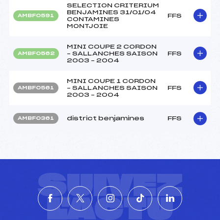
SELECTION CRITERIUM
BENJAMINES 31/01/04
FFS
AMBF0591
CONTAMINES
MONTJOIE
MINI COUPE 2 CORDON
– SALLANCHES SAISON
FFS
AMBF0562
2003 – 2004
MINI COUPE 1 CORDON
– SALLANCHES SAISON
FFS
AMBF0561
2003 – 2004
district benjamines
FFS
AMBF0361
SUIVEZ
L'ACTU