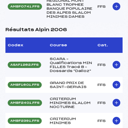
REGIONAL MONT
BLANC TROPHEE
FFS
AMBF0741.FFS
BANQUE POPULAIRE
DES ALPES SLALOM
MINIMES DAMES
Résultats Alpin 2006
Codex
Course
Cat.
SCARA –
Qualifications MIN
FFS
ASAF1262.FFS
FILLES Tracé B –
Dossards "Dalloz"
GRAND PRIX DE
FFS
AMBF1601.FFS
SAINT-GERVAIS
CRITERIUM
MINIMES SLALOM
FFS
AMBF2401.FFS
NOCTURNE
CRITERIUM
FFS
AMBF2391.FFS
MINIMES