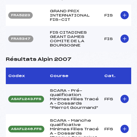
GRAND PRIX
INTERNATIONAL
FIS
FRA5223
FIS-CIT
FIS CITADINES
GEANT DAMES
FIS
FRA5347
COMITE DE LA
BOURGOGNE
Résultats Alpin 2007
Codex
Course
Cat.
SCARA – Pré-
qualification
Minimes Filles Tracé
FFS
ASAF1243.FFS
A – Dossards
"Pierrot Gourmand"
SCARA – Manche
qualificative
Minimes Filles Tracé
FFS
ASAF1246.FFS
A – Dossards