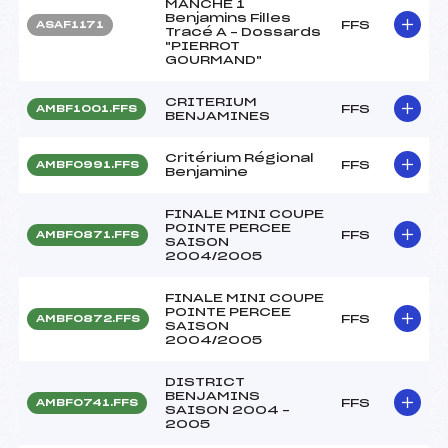
MANCHE 1
Benjamins Filles
FFS
ASAF1171
Tracé A – Dossards
"PIERROT
GOURMAND"
CRITERIUM
FFS
AMBF1001.FFS
BENJAMINES
Critérium Régional
FFS
AMBF0991.FFS
Benjamine
FINALE MINI COUPE
POINTE PERCEE
FFS
AMBF0871.FFS
SAISON
2004/2005
FINALE MINI COUPE
POINTE PERCEE
FFS
AMBF0872.FFS
SAISON
2004/2005
DISTRICT
BENJAMINS
FFS
AMBF0741.FFS
SAISON 2004 –
2005