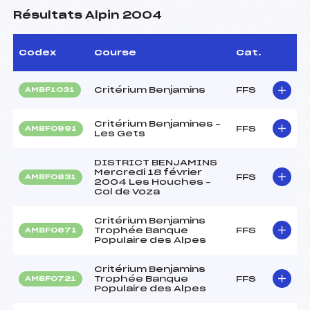
Résultats Alpin 2004
Codex
Course
Cat.
Critérium Benjamins
FFS
AMBF1031
Critérium Benjamines –
FFS
AMBF0991
Les Gets
DISTRICT BENJAMINS
Mercredi 18 février
FFS
AMBF0831
2004 Les Houches –
Col de Voza
Critérium Benjamins
Trophée Banque
FFS
AMBF0671
Populaire des Alpes
Critérium Benjamins
Trophée Banque
FFS
AMBF0721
Populaire des Alpes