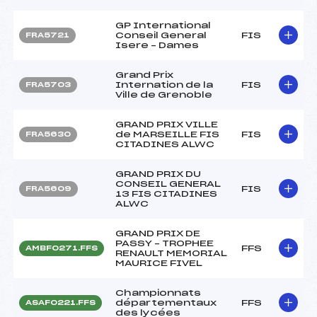
GP International
Conseil General
FIS
FRA5721
Isere – Dames
Grand Prix
Internation de la
FIS
FRA5703
Ville de Grenoble
GRAND PRIX VILLE
de MARSEILLE FIS
FIS
FRA5630
CITADINES ALWC
GRAND PRIX DU
CONSEIL GENERAL
FIS
FRA5609
13 FIS CITADINES
ALWC
GRAND PRIX DE
PASSY – TROPHEE
FFS
AMBF0271.FFS
RENAULT MEMORIAL
MAURICE FIVEL
Championnats
départementaux
FFS
ASAF0221.FFS
des lycées