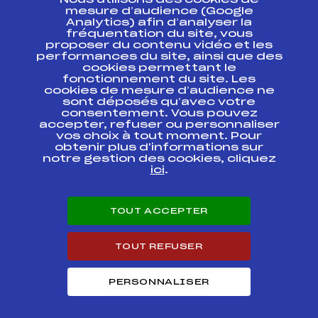
Nous utilisons des cookies de
ESPACE PRESSE
mesure d’audience (Google
Analytics) afin d’analyser la
fréquentation du site, vous
Ressources
proposer du contenu vidéo et les
performances du site, ainsi que des
Pass’Neige
cookies permettant le
Projet sportif fédéral
fonctionnement du site. Les
cookies de mesure d’audience ne
Projet de performance fédéral
sont déposés qu’avec votre
Antidopage
consentement. Vous pouvez
Pôle Développement, Formation, Suivi
accepter, refuser ou personnaliser
Scientifique
vos choix à tout moment. Pour
Listes ministérielles
obtenir plus d'informations sur
notre gestion des cookies, cliquez
Pôle vie de l’athlète
ici
.
Enseignement professionnel
Informatique et chronométrage
Circuits
TOUT ACCEPTER
Carrières
Développement des habiletés mentales
TOUT REFUSER
PERSONNALISER
© 2026 Fédération Française de Ski
Mentions légales
Politique de
confidentialité
Cookies