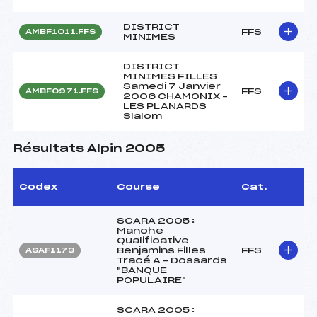
DISTRICT
FFS
AMBF1011.FFS
MINIMES
DISTRICT
MINIMES FILLES
Samedi 7 Janvier
FFS
AMBF0971.FFS
2006 CHAMONIX –
LES PLANARDS
Slalom
Résultats Alpin 2005
Codex
Course
Cat.
SCARA 2005 :
Manche
Qualificative
Benjamins Filles
FFS
ASAF1173
Tracé A – Dossards
"BANQUE
POPULAIRE"
SCARA 2005 :