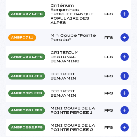
Critérium
Benjamines
TROPHEE BANQUE
FFS
AMBF0671.FFS
POPULAIRE DES
ALPES
Mini Coupe "Pointe
FFS
AMBF0711
Percée"
CRITERIUM
REGIONAL
FFS
AMBF0691.FFS
BENJAMINS
DISTRICT
FFS
AMBF0451.FFS
BENJAMIN
DISTRICT
FFS
AMBF0321.FFS
BENJAMIN
MINI COUPE DE LA
FFS
AMBF0281.FFS
POINTE PERCEE 1
MINI COUPE DE LA
FFS
AMBF0282.FFS
POINTE PERCEE 2