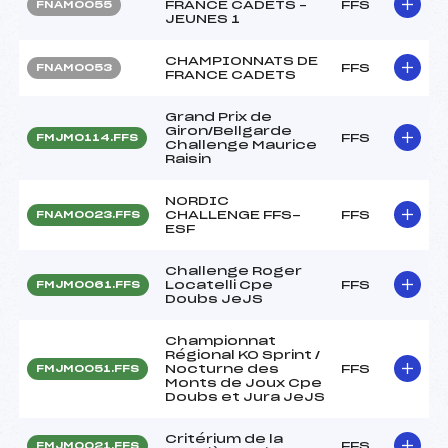
FRANCE CADETS –
FFS
FNAM0055
JEUNES 1
CHAMPIONNATS DE
FFS
FNAM0053
FRANCE CADETS
Grand Prix de
Giron/Bellgarde
FFS
FMJM0114.FFS
Challenge Maurice
Raisin
NORDIC
CHALLENGE FFS-
FFS
FNAM0023.FFS
ESF
Challenge Roger
Locatelli Cpe
FFS
FMJM0061.FFS
Doubs JeJS
Championnat
Régional KO Sprint /
Nocturne des
FFS
FMJM0051.FFS
Monts de Joux Cpe
Doubs et Jura JeJS
Critérium de la
FFS
FMJM0021.FFS