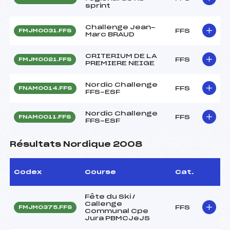
sprint
Challenge Jean-
FFS
FMJM0031.FFS
Marc BRAUD
CRITERIUM DE LA
FFS
FMJM0021.FFS
PREMIERE NEIGE
Nordic Challenge
FFS
FNAM0014.FFS
FFS-ESF
Nordic Challenge
FFS
FNAM0011.FFS
FFS-ESF
Résultats Nordique 2008
Codex
Course
Cat.
Fête du Ski /
Callenge
FFS
FMJM0375.FFS
Communal Cpe
Jura PBMCJeJS