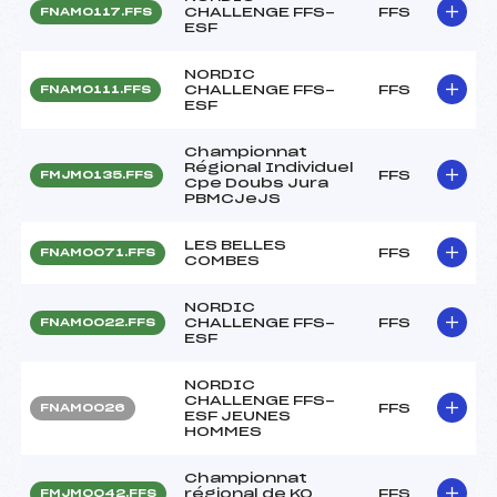
CHALLENGE FFS-
FFS
FNAM0117.FFS
ESF
NORDIC
CHALLENGE FFS-
FFS
FNAM0111.FFS
ESF
Championnat
Régional Individuel
FFS
FMJM0135.FFS
Cpe Doubs Jura
PBMCJeJS
LES BELLES
FFS
FNAM0071.FFS
COMBES
NORDIC
CHALLENGE FFS-
FFS
FNAM0022.FFS
ESF
NORDIC
CHALLENGE FFS-
FFS
FNAM0026
ESF JEUNES
HOMMES
Championnat
régional de KO
FFS
FMJM0042.FFS