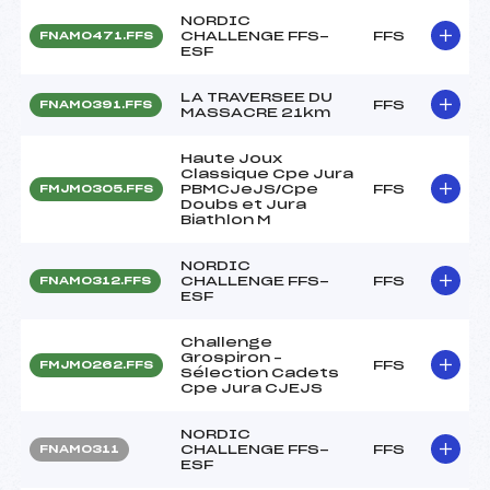
NORDIC
CHALLENGE FFS-
FFS
FNAM0471.FFS
ESF
LA TRAVERSEE DU
FFS
FNAM0391.FFS
MASSACRE 21km
Haute Joux
Classique Cpe Jura
PBMCJeJS/Cpe
FFS
FMJM0305.FFS
Doubs et Jura
Biathlon M
NORDIC
CHALLENGE FFS-
FFS
FNAM0312.FFS
ESF
Challenge
Grospiron –
FFS
FMJM0262.FFS
Sélection Cadets
Cpe Jura CJEJS
NORDIC
CHALLENGE FFS-
FFS
FNAM0311
ESF