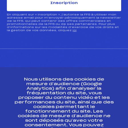
Inscription
En cliquant sur « inscription », j’autorise la FFS à utiliser mon
adresse email pour m’envoyer périodiquement la newsletter
de la FFS, qui peut contenir des offres commerciales et
promotionnelles de la FFS ou de ses partenaires. Pour plus
d’informations sur les modalités d’exercice de vos droits et
la gestion de vos données, cliquez
ici
CONTACT
Nous utilisons des cookies de
ESPACE PRESSE
mesure d’audience (Google
Analytics) afin d’analyser la
fréquentation du site, vous
Ressources
proposer du contenu vidéo et les
performances du site, ainsi que des
Pass’Neige
cookies permettant le
Projet sportif fédéral
fonctionnement du site. Les
cookies de mesure d’audience ne
Projet de performance fédéral
sont déposés qu’avec votre
Antidopage
consentement. Vous pouvez