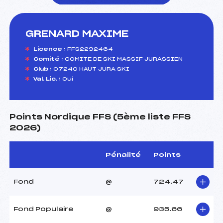
GRENARD MAXIME
foi(s) le ski
Licence :
FFS2292464
Comité :
COMITE DE SKI MASSIF JURASSIEN
Club :
07240 HAUT JURA SKI
Val. Lic. :
Oui
Points Nordique FFS (5ème liste FFS
2026)
Pénalité
Points
Fond
@
724.47
Fond Populaire
@
935.66