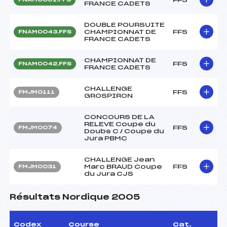
FRANCE CADETS
DOUBLE POURSUITE
CHAMPIONNAT DE
FFS
FNAM0043.FFS
FRANCE CADETS
CHAMPIONNAT DE
FFS
FNAM0042.FFS
FRANCE CADETS
CHALLENGE
FFS
FMJM0111
GROSPIRON
CONCOURS DE LA
RELEVE Coupe du
FFS
FMJM0074
Doubs C / Coupe du
Jura PBMC
CHALLENGE Jean
Marc BRAUD Coupe
FFS
FMJM0031
du Jura CJS
Résultats Nordique 2005
Codex
Course
Cat.