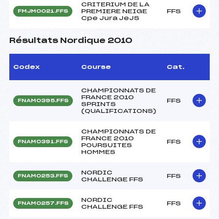
CRITERIUM DE LA
PREMIERE NEIGE
FFS
FMJM0021.FFS
Cpe Jura JeJS
Résultats Nordique 2010
Codex
Course
Cat.
CHAMPIONNATS DE
FRANCE 2010
FFS
FNAM0395.FFS
SPRINTS
(QUALIFICATIONS)
CHAMPIONNATS DE
FRANCE 2010
FFS
FNAM0391.FFS
POURSUITES
HOMMES
NORDIC
FFS
FNAM0253.FFS
CHALLENGE FFS
NORDIC
FFS
FNAM0257.FFS
CHALLENGE FFS