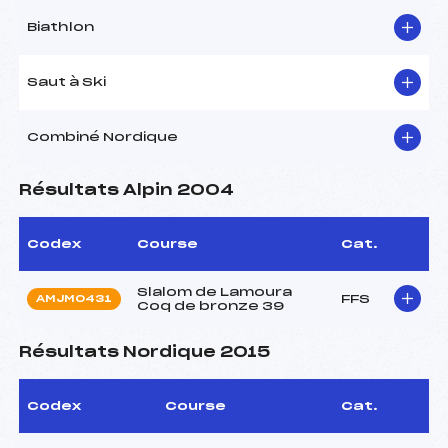
Biathlon
Saut à Ski
Combiné Nordique
Résultats Alpin 2004
Codex
Course
Cat.
Slalom de Lamoura
FFS
AMJM0431
Coq de bronze 39
Résultats Nordique 2015
Codex
Course
Cat.