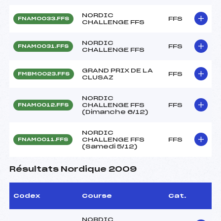
NORDIC
FFS
FNAM0033.FFS
CHALLENGE FFS
NORDIC
FFS
FNAM0031.FFS
CHALLENGE FFS
GRAND PRIX DE LA
FFS
FMBM0023.FFS
CLUSAZ
NORDIC
CHALLENGE FFS
FFS
FNAM0012.FFS
(Dimanche 6/12)
NORDIC
CHALLENGE FFS
FFS
FNAM0011.FFS
(Samedi 5/12)
Résultats Nordique 2009
Codex
Course
Cat.
NORDIC