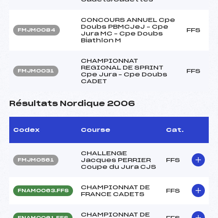
CONCOURS ANNUEL Cpe
Doubs PBMCJeJ – Cpe
FFS
FMJM0084
Jura MC – Cpe Doubs
Biathlon M
CHAMPIONNAT
REGIONAL DE SPRINT
FFS
FMJM0031
Cpe Jura – Cpe Doubs
CADET
Résultats Nordique 2006
Codex
Course
Cat.
CHALLENGE
Jacques PERRIER
FFS
FMJM0561
Coupe du Jura CJS
CHAMPIONNAT DE
FFS
FNAM0063.FFS
FRANCE CADETS
CHAMPIONNAT DE
FFS
FNAM0061.FFS