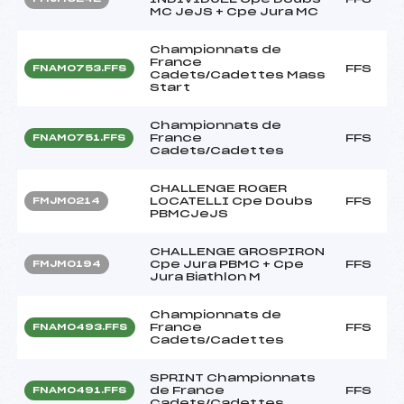
MC JeJS + Cpe Jura MC
Championnats de
France
FFS
FNAM0753.FFS
Cadets/Cadettes Mass
Start
Championnats de
France
FFS
FNAM0751.FFS
Cadets/Cadettes
CHALLENGE ROGER
LOCATELLI Cpe Doubs
FFS
FMJM0214
PBMCJeJS
CHALLENGE GROSPIRON
Cpe Jura PBMC + Cpe
FFS
FMJM0194
Jura Biathlon M
Championnats de
France
FFS
FNAM0493.FFS
Cadets/Cadettes
SPRINT Championnats
de France
FFS
FNAM0491.FFS
Cadets/Cadettes