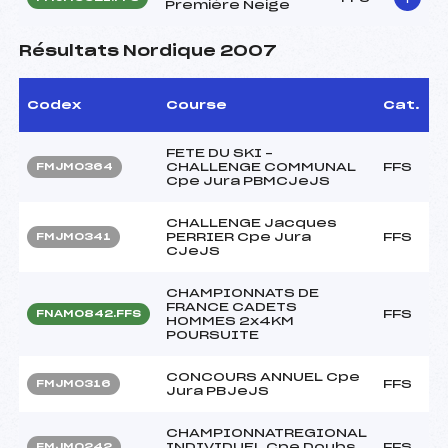
Première Neige
Résultats Nordique 2007
Codex
Course
Cat.
FETE DU SKI –
CHALLENGE COMMUNAL
FFS
FMJM0364
Cpe Jura PBMCJeJS
CHALLENGE Jacques
PERRIER Cpe Jura
FFS
FMJM0341
CJeJS
CHAMPIONNATS DE
FRANCE CADETS
FFS
FNAM0842.FFS
HOMMES 2x4KM
POURSUITE
CONCOURS ANNUEL Cpe
FFS
FMJM0316
Jura PBJeJS
CHAMPIONNATREGIONAL
INDIVIDUEL Cpe Doubs
FFS
FMJM0242