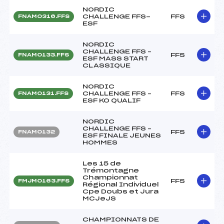
NORDIC
CHALLENGE FFS-
FFS
FNAM0316.FFS
ESF
NORDIC
CHALLENGE FFS –
FFS
FNAM0133.FFS
ESF MASS START
CLASSIQUE
NORDIC
CHALLENGE FFS –
FFS
FNAM0131.FFS
ESF KO QUALIF
NORDIC
CHALLENGE FFS –
FFS
FNAM0132
ESF FINALE JEUNES
HOMMES
Les 15 de
Trémontagne
Championnat
FFS
FMJM0163.FFS
Régional Individuel
Cpe Doubs et Jura
MCJeJS
CHAMPIONNATS DE