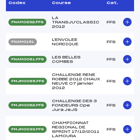
Codex
Course
Cat.
LA
TRANSJU'CLASSIC
FFS
FNAM0232.FFS
2012
L'ENVOLEE
FFS
FNAM0151
NORDIQUE
LES BELLES
FFS
FNAM0091.FFS
COMBES
CHALLENGE RENE
ROBBE 2012 CHAUX
FFS
FMJM0095.FFS
NEUVE 07 janvier
2012
CHALLENGE DES 3
FONDEURS Cpe
FFS
FMJM0052.FFS
Jura JeJS
CHAMPIONNAT
REGIONAL DE
FFS
FMJM0033.FFS
SPRINT 17/12/2011
LAMOURA