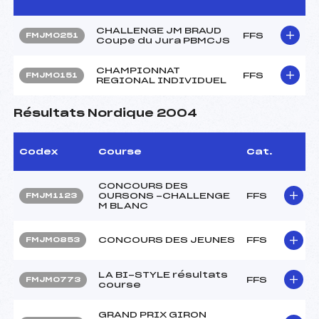
CHALLENGE JM BRAUD
FFS
FMJM0251
Coupe du Jura PBMCJS
CHAMPIONNAT
FFS
FMJM0151
REGIONAL INDIVIDUEL
Résultats Nordique 2004
Codex
Course
Cat.
CONCOURS DES
OURSONS -CHALLENGE
FFS
FMJM1123
M BLANC
CONCOURS DES JEUNES
FFS
FMJM0853
LA BI-STYLE résultats
FFS
FMJM0773
course
GRAND PRIX GIRON