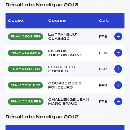
Résultats Nordique 2013
Codex
Course
Cat.
La TRANSJU'
FFS
FNAM0262.FFS
CLASSIC
LE 15 DE
FFS
FMJM0123.FFS
TREMONTAGNE
LES BELLES
FFS
FNAM0112.FFS
COMBES
COURSE DES 3
FFS
FMJM0051.FFS
FONDEURS
CHALLENGE JEAN
FFS
FMJM0042.FFS
MARC BRAUD
Résultats Nordique 2012