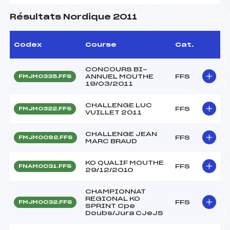
Résultats Nordique 2011
Codex
Course
Cat.
CONCOURS BI-
ANNUEL MOUTHE
FFS
FMJM0335.FFS
19/03/2011
CHALLENGE LUC
FFS
FMJM0322.FFS
VUILLET 2011
CHALLENGE JEAN
FFS
FMJM0092.FFS
MARC BRAUD
KO QUALIF MOUTHE
FFS
FNAM0031.FFS
29/12/2010
CHAMPIONNAT
REGIONAL KO
FFS
FMJM0032.FFS
SPRINT Cpe
Doubs/Jura CJeJS