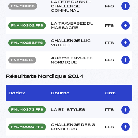
LA FETE DU SKI –
CHALLENGE
FFS
FMJM0365
COMMUNAL
LA TRAVERSEE DU
FFS
FNAM0302.FFS
MASSACRE
CHALLENGE LUC
FFS
FMJM0255.FFS
VUILLET
40ème ENVOLEE
FFS
FNAM0111
NORDIQUE
Résultats Nordique 2014
Codex
Course
Cat.
LA BI-STYLES
FFS
FMJM0373.FFS
CHALLENGE DES 3
FFS
FMJM0091.FFS
FONDEURS