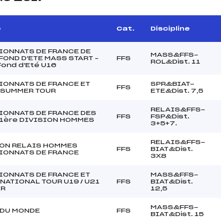
e
Cat.
Discipline
ONNATS DE FRANCE DE
MASS&FFS-
 FOND D'ETE MASS START –
FFS
ROL&Dist. 11
Fond d'Eté U16
ONNATS DE FRANCE ET
SPR&BIAT-
FFS
 SUMMER TOUR
ETE&Dist. 7,5
RELAIS&FFS-
ONNATS DE FRANCE DES
FFS
FSP&Dist.
1ère DIVISION HOMMES
3+5+7.
RELAIS&FFS-
ON RELAIS HOMMES
FFS
BIAT&Dist.
IONNATS DE FRANCE
3X8
ONNATS DE FRANCE ET
MASS&FFS-
NATIONAL TOUR U19 / U21
FFS
BIAT&Dist.
OR
12,5
MASS&FFS-
 DU MONDE
FFS
BIAT&Dist. 15