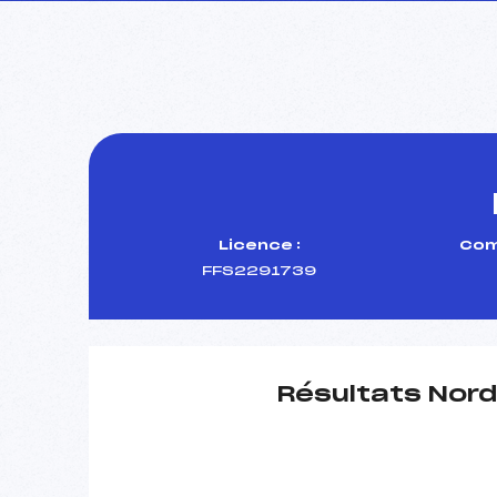
Licence :
Com
FFS2291739
Résultats Nord