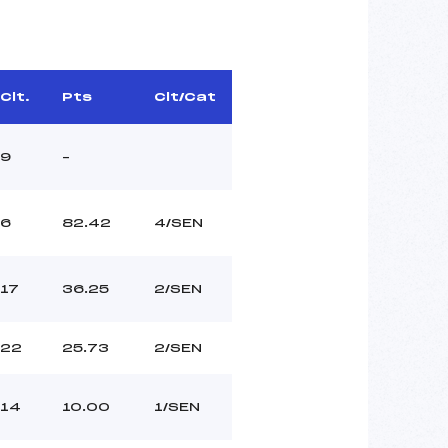
Clt.
Pts
Clt/Cat
9
–
6
82.42
4/SEN
17
36.25
2/SEN
22
25.73
2/SEN
14
10.00
1/SEN