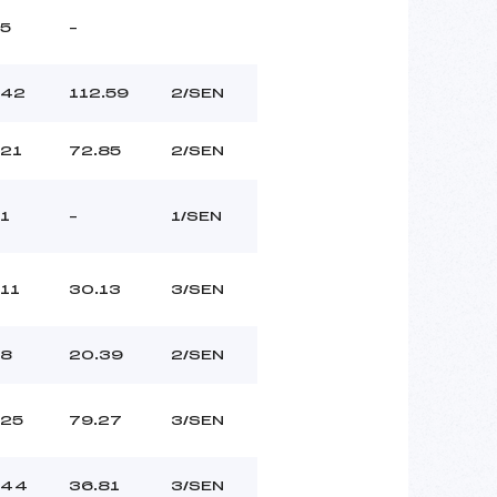
5
–
42
112.59
2/SEN
21
72.85
2/SEN
1
–
1/SEN
11
30.13
3/SEN
8
20.39
2/SEN
25
79.27
3/SEN
44
36.81
3/SEN