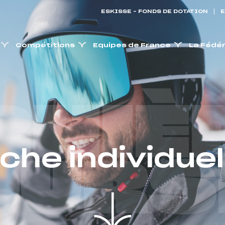
ESKISSE – FONDS DE DOTATION
E
Compétitions
Equipes de France
La Fédé
RNIÈ
iche individuel
OURS