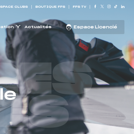
SPACE CLUBS
BOUTIQUE FFS
FFS TV
ration
Actualités
Espace Licencié
RES
le
ES