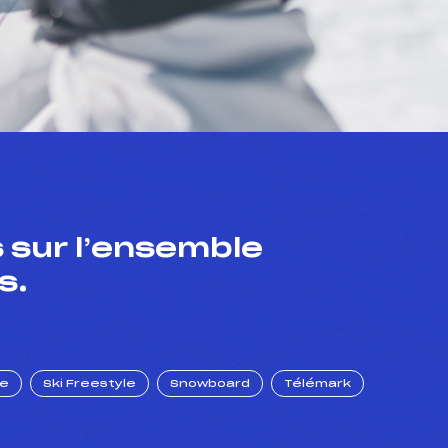
 sur l’ensemble
s.
ue
Ski Freestyle
Snowboard
Télémark