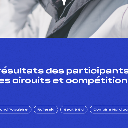
résultats des participants
es circuits et compétition
Fond Populaire
Rollerski
Saut à Ski
Combiné Nordiq