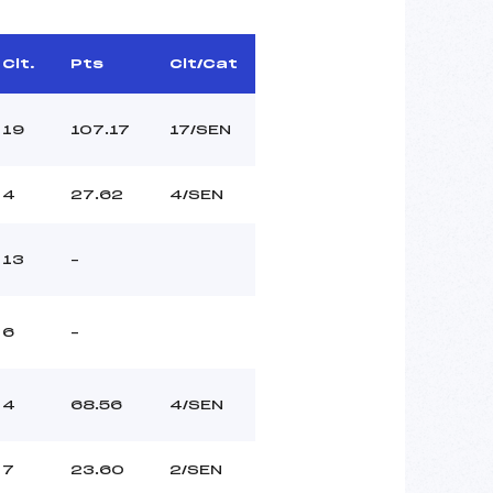
Clt.
Pts
Clt/Cat
19
107.17
17/SEN
4
27.62
4/SEN
13
–
6
–
4
68.56
4/SEN
7
23.60
2/SEN