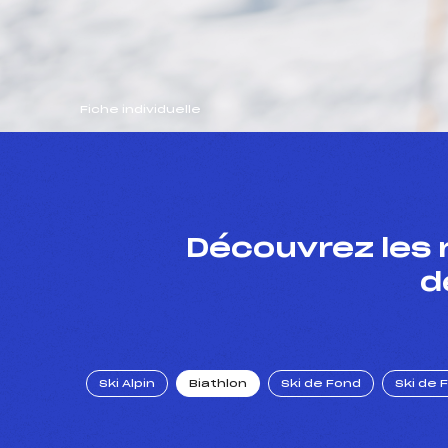
Fiche individuelle
Découvrez les 
d
Ski Alpin
Biathlon
Ski de Fond
Ski de 