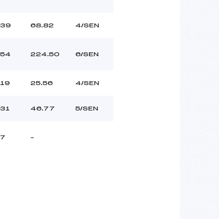
39
68.82
4/SEN
54
224.50
6/SEN
19
25.56
4/SEN
31
46.77
5/SEN
7
–