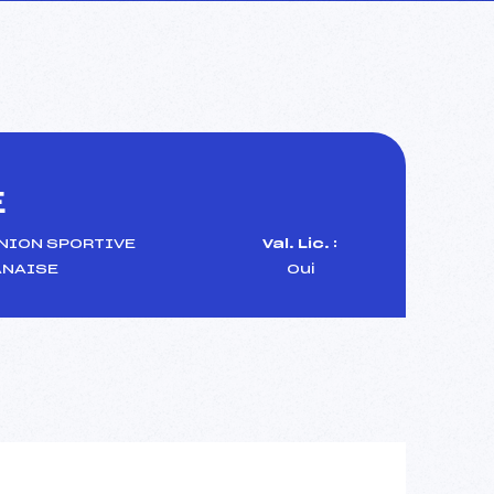
E
NION SPORTIVE
Val. Lic. :
ANAISE
Oui