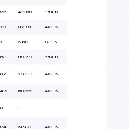
26
40.63
3/SEN
19
37.10
4/SEN
1
5.68
1/SEN
68
89.78
6/SEN
37
118.31
4/SEN
46
63.56
4/SEN
3
–
24
52.83
4/SEN