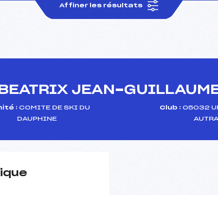
Affiner les résultats
BEATRIX JEAN-GUILLAUM
ité :
COMITE DE SKI DU
Club :
05032 U
DAUPHINE
AUTR
ique