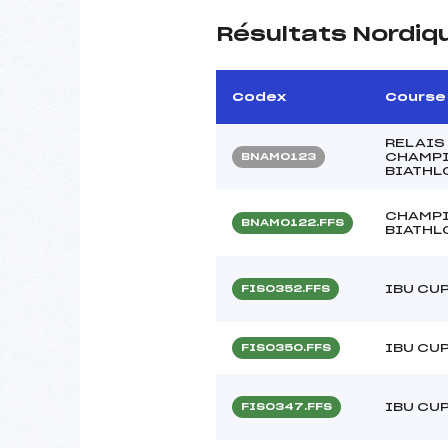
Résultats Nordiq
Codex
Course
RELAIS
CHAMPI
BNAM0123
BIATHL
CHAMPI
BNAM0122.FFS
BIATHL
IBU CU
FIS0352.FFS
IBU CU
FIS0350.FFS
IBU CU
FIS0347.FFS