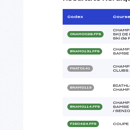
Codex
Cours
CHAMPI
SKI DE
ONAM0028.FFS
Ski de 
CHAMPI
BNAM0131.FFS
SAMSE
CHAMPI
FNAT0141
CLUBS 
BIATHL
BNAM0113
CHAMP
CHAMPI
SAMSE 
BNAM0114.FFS
/ SENI
COUPE
FIS0424.FFS