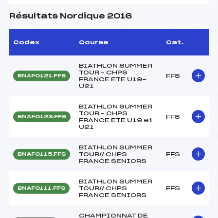
Résultats Nordique 2016
Codex
Course
Cat.
BIATHLON SUMMER
TOUR – CHPS
FFS
BNAF0121.FFS
FRANCE ETE U19-
U21
BIATHLON SUMMER
TOUR – CHPS
FFS
BNAF0123.FFS
FRANCE ETE U19 et
U21
BIATHLON SUMMER
TOUR// CHPS
FFS
BNAF0115.FFS
FRANCE SENIORS
BIATHLON SUMMER
TOUR// CHPS
FFS
BNAF0111.FFS
FRANCE SENIORS
CHAMPIONNAT DE