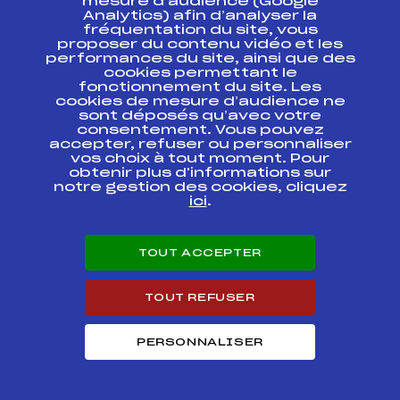
mesure d’audience (Google
Analytics) afin d’analyser la
COUPE DU MONDE
FFS
FIS0108.FFS
fréquentation du site, vous
proposer du contenu vidéo et les
performances du site, ainsi que des
COUPE DU MONDE
FFS
FIS0105.FFS
cookies permettant le
fonctionnement du site. Les
cookies de mesure d’audience ne
COUPE DU MONDE
sont déposés qu’avec votre
FFS
FIS0060
RELAIS
consentement. Vous pouvez
accepter, refuser ou personnaliser
vos choix à tout moment. Pour
CHAMPIONNATS DE
obtenir plus d'informations sur
FRANCE JEUNES
notre gestion des cookies, cliquez
/JUNIORS LES
FFS
BNAF0033.FFS
ici
.
CONTAMINES
MONTJOIE COURSE
NATIONALE Séniors
TOUT ACCEPTER
COUPE DU MONDE
FFS
FIS0059
RELAIS MIXTE
TOUT REFUSER
COUPE DU MONDE
FFS
FIS0058.FFS
PERSONNALISER
COUPE DU MONDE
FFS
FIS0056.FFS