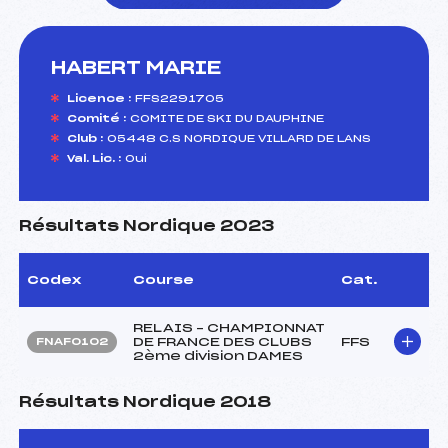
HABERT MARIE
foi(s) le ski
Licence :
FFS2291705
Comité :
COMITE DE SKI DU DAUPHINE
Club :
05448 C.S NORDIQUE VILLARD DE LANS
Val. Lic. :
Oui
Résultats Nordique 2023
Codex
Course
Cat.
RELAIS – CHAMPIONNAT
DE FRANCE DES CLUBS
FFS
FNAF0102
2ème division DAMES
Résultats Nordique 2018