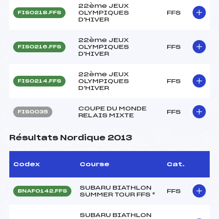
22ème JEUX
OLYMPIQUES
FFS
FIS0218.FFS
D'HIVER
22ème JEUX
OLYMPIQUES
FFS
FIS0216.FFS
D'HIVER
22ème JEUX
OLYMPIQUES
FFS
FIS0214.FFS
D'HIVER
COUPE DU MONDE
FFS
FIS0035
RELAIS MIXTE
Résultats Nordique 2013
Codex
Course
Cat.
SUBARU BIATHLON
FFS
BNAF0142.FFS
SUMMER TOUR FFS *
SUBARU BIATHLON