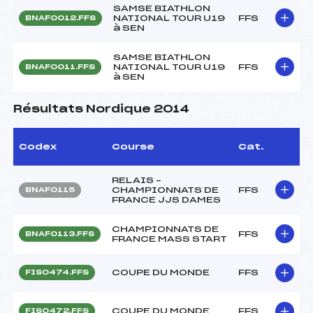
SAMSE BIATHLON
NATIONAL TOUR U19
FFS
BNAF0012.FFS
à SEN
SAMSE BIATHLON
NATIONAL TOUR U19
FFS
BNAF0011.FFS
à SEN
Résultats Nordique 2014
Codex
Course
Cat.
RELAIS –
CHAMPIONNATS DE
FFS
BNAF0115
FRANCE JJS DAMES
CHAMPIONNATS DE
FFS
BNAF0113.FFS
FRANCE MASS START
COUPE DU MONDE
FFS
FIS0474.FFS
COUPE DU MONDE
FFS
FIS0472.FFS