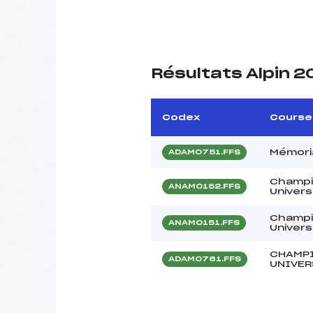
Résultats Alpin 2
Codex
Course
Mémori
ADAM0751.FFS
Champi
ANAM0152.FFS
Universi
Champi
ANAM0151.FFS
Universi
CHAMPI
ADAM0761.FFS
UNIVER