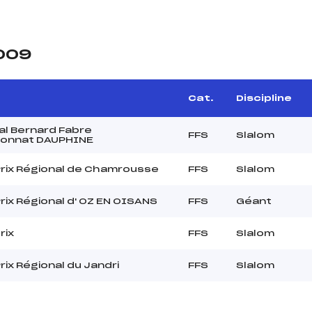
2009
Cat.
Discipline
l Bernard Fabre
FFS
Slalom
onnat DAUPHINE
rix Régional de Chamrousse
FFS
Slalom
rix Régional d' OZ EN OISANS
FFS
Géant
rix
FFS
Slalom
rix Régional du Jandri
FFS
Slalom