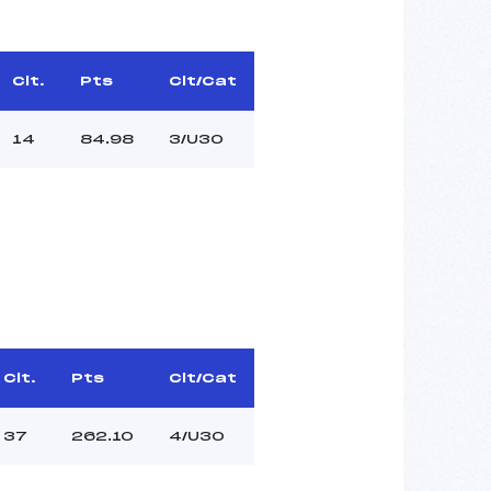
Clt.
Pts
Clt/Cat
14
84.98
3/U30
Clt.
Pts
Clt/Cat
37
262.10
4/U30