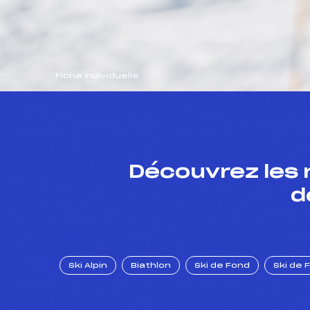
Fiche individuelle
Découvrez les 
d
Ski Alpin
Biathlon
Ski de Fond
Ski de 