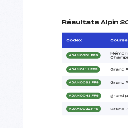
Résultats Alpin 
Codex
Course
Mémoria
ADAM0351.FFS
Champi
Grand P
ADAM0111.FFS
Grand P
ADAM0061.FFS
grand p
ADAM0041.FFS
Grand P
ADAM0021.FFS