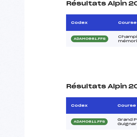
Résultats Alpin 2
Codex
Course
Champi
ADAM0661.FFS
mémori
Résultats Alpin 2
Codex
Course
Grand P
ADAM0611.FFS
Guigna