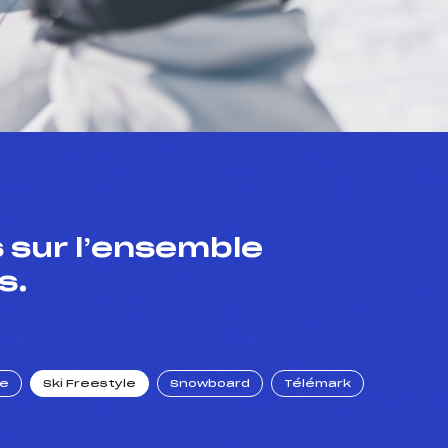
 sur l’ensemble
s.
ue
Ski Freestyle
Snowboard
Télémark