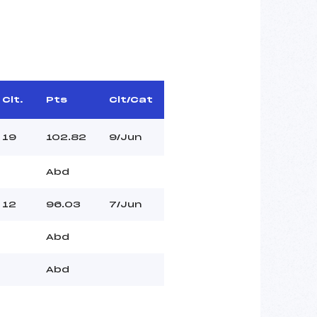
Clt.
Pts
Clt/Cat
19
102.82
9/Jun
Abd
12
96.03
7/Jun
Abd
Abd