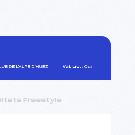
UB DE L'ALPE D'HUEZ
Val. Lic. :
Oui
ltats Freestyle