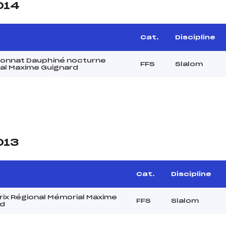
014
Cat.
Discipline
onnat Dauphiné nocturne
FFS
Slalom
al Maxime Guignard
013
Cat.
Discipline
rix Régional Mémorial Maxime
FFS
Slalom
rd