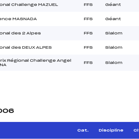
ional Challenge MAZUEL
FFS
Géant
rence MASNADA
FFS
Géant
onal des 2 Alpes
FFS
Slalom
onal des DEUX ALPES
FFS
Slalom
rix Régional Challenge Angel
FFS
Slalom
ANA
2006
Cat.
Discipline
Cl