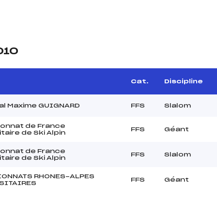
010
Cat.
Discipline
al Maxime GUIGNARD
FFS
Slalom
onnat de France
FFS
Géant
taire de Ski Alpin
onnat de France
FFS
Slalom
taire de Ski Alpin
ONNATS RHONES-ALPES
FFS
Géant
SITAIRES