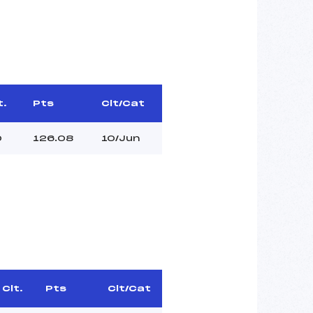
t.
Pts
Clt/Cat
0
126.08
10/Jun
Clt.
Pts
Clt/Cat