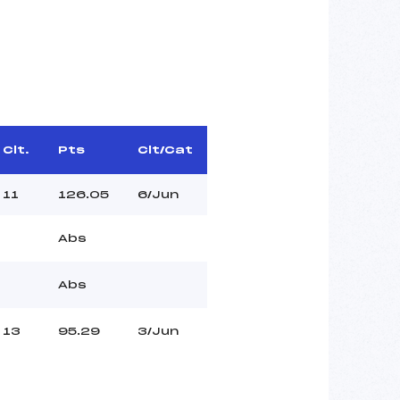
Clt.
Pts
Clt/Cat
11
126.05
6/Jun
Abs
Abs
13
95.29
3/Jun