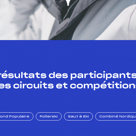
résultats des participants
es circuits et compétition
Fond Populaire
Rollerski
Saut à Ski
Combiné Nordiq