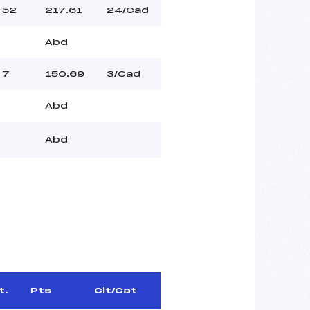
52
217.61
24/Cad
Abd
7
150.69
3/Cad
Abd
Abd
t.
Pts
Clt/Cat