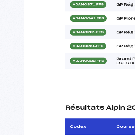
GP Rég
ADAM0371.FFS
GP Flo
ADAM0041.FFS
GP Régi
ADAM0281.FFS
GP Régi
ADAM0251.FFS
Grand P
ADAM0022.FFS
LUSSI
Résultats Alpin 
Codex
Course