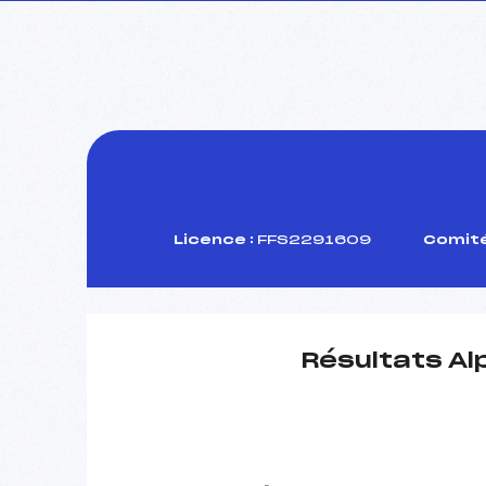
Licence :
FFS2291609
Comité
Résultats Al