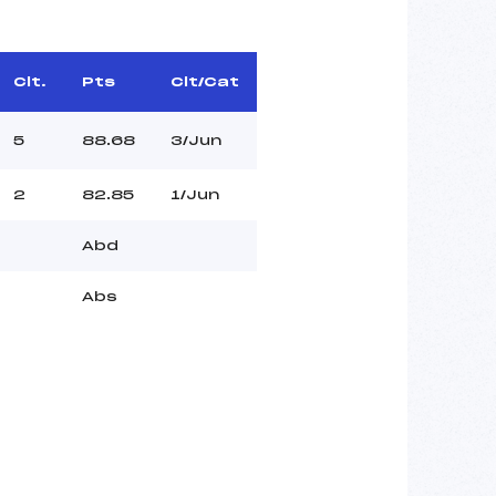
Clt.
Pts
Clt/Cat
5
88.68
3/Jun
2
82.85
1/Jun
Abd
Abs