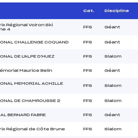
Cat.
Discipline
ix Régional Voiron Ski
FFS
Géant
ne 4
IONAL CHALLENGE COQUAND
FFS
Géant
ONAL DE L'ALPE D'HUEZ
FFS
Slalom
morial Maurice Belin
FFS
Géant
IONAL MEMORIAL ACHILLE
FFS
Slalom
IONAL DE CHAMROUSSE 2
FFS
Slalom
AL BERNARD FABRE
FFS
Géant
rix Régional de Côte Brune
FFS
Slalom