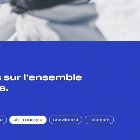
 sur l’ensemble
s.
ue
Ski Freestyle
Snowboard
Télémark