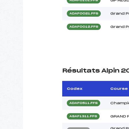
GP REG
ADAF0101.FFS
Grand P
ADAF0021.FFS
Grand P
ADAF0012.FFS
Résultats Alpin 
Codex
Course
Champi
ADAF0511.FFS
GRAND 
ASAF1311.FFS
Grand P