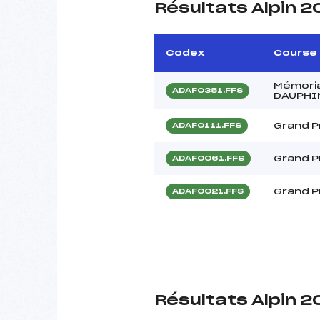
Résultats Alpin 
Codex
Course
Mémoria
ADAF0351.FFS
DAUPHI
Grand P
ADAF0111.FFS
Grand P
ADAF0061.FFS
Grand Pr
ADAF0021.FFS
Résultats Alpin 