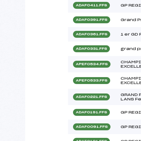
GP REG
ADAF0411.FFS
Grand Pr
ADAF0391.FFS
1 er GD
ADAF0361.FFS
grand pr
ADAF0331.FFS
CHAMPI
APEF0534.FFS
EXCELL
CHAMPI
APEF0533.FFS
EXCELL
GRAND P
ADAF0221.FFS
LANS F
GP REGI
ADAF0191.FFS
GP REG
ADAF0091.FFS