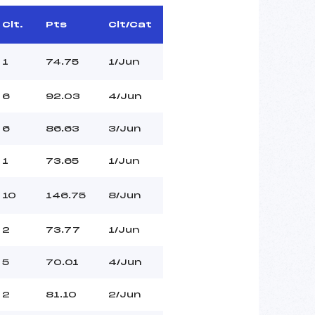
Clt.
Pts
Clt/Cat
1
74.75
1/Jun
6
92.03
4/Jun
6
86.63
3/Jun
1
73.65
1/Jun
10
146.75
8/Jun
2
73.77
1/Jun
5
70.01
4/Jun
2
81.10
2/Jun