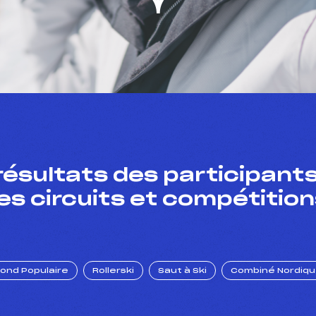
résultats des participants
es circuits et compétition
Fond Populaire
Rollerski
Saut à Ski
Combiné Nordiq