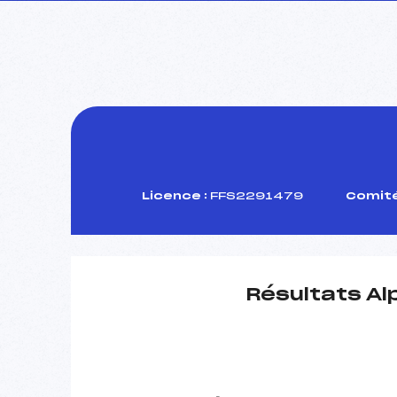
Licence :
FFS2291479
Comité
Résultats Al