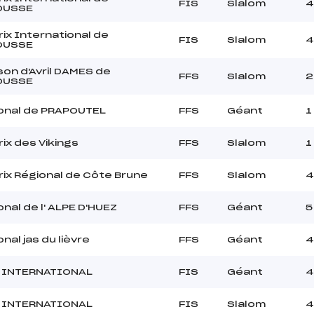
FIS
Slalom
4
OUSSE
rix International de
FIS
Slalom
4
OUSSE
son d'Avril DAMES de
FFS
Slalom
2
OUSSE
onal de PRAPOUTEL
FFS
Géant
1
ix des Vikings
FFS
Slalom
1
rix Régional de Côte Brune
FFS
Slalom
4
nal de l' ALPE D'HUEZ
FFS
Géant
5
nal jas du lièvre
FFS
Géant
4
X INTERNATIONAL
FIS
Géant
X INTERNATIONAL
FIS
Slalom
4