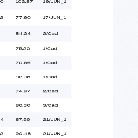
0
102.87
19/JUN_1
2
77.90
17/JUN_1
84.24
2/Cad
75.20
1/Cad
70.86
1/Cad
82.96
1/Cad
74.97
2/Cad
86.36
3/Cad
44
87.56
21/JUN_1
2
90.48
21/JUN_1