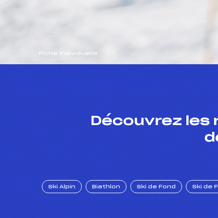
Fiche individuelle
Découvrez les 
d
Ski Alpin
Biathlon
Ski de Fond
Ski de 