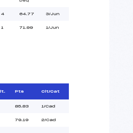
Dsq
4
64.77
3/Jun
1
71.99
1/Jun
lt.
Pts
Clt/Cat
85.83
1/Cad
79.19
2/Cad