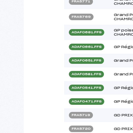
FRA5771
CHAMR
Grand P
FRA5769
CHAMR
GP pois
ADAF0681.FFS
CHAMR
GP Régi
ADAF0661.FFS
Grand Pr
ADAF0651.FFS
Grand P
ADAF0581.FFS
GP Régio
ADAF0541.FFS
GP Régio
ADAF0471.FFS
GD PRI
FRA5719
GD PRI
FRA5720