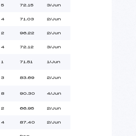
5
72.15
3/Jun
4
71.03
2/Jun
2
96.22
2/Jun
4
72.12
3/Jun
1
71.51
1/Jun
3
83.69
2/Jun
8
90.30
4/Jun
2
66.95
2/Jun
4
87.40
2/Jun