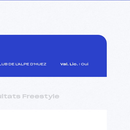
UB DE L'ALPE D'HUEZ
Val. Lic. :
Oui
ltats Freestyle