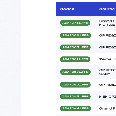
Codex
Course
Grand Pr
ADAF0711.FFS
Montag
GP REG
ADAF0691.FFS
GP REGI
ADAF0651.FFS
7ème Mé
ADAF0611.FFS
GP REG
ADAF0571.FFS
GABY
GP REG
ADAF0501.FFS
MEMORI
ADAF0451.FFS
Grand P
ADAF0441.FFS