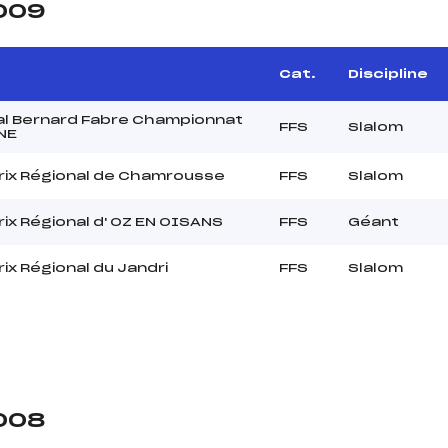
2009
Cat.
Discipline
l Bernard Fabre Championnat
FFS
Slalom
NE
rix Régional de Chamrousse
FFS
Slalom
rix Régional d' OZ EN OISANS
FFS
Géant
ix Régional du Jandri
FFS
Slalom
2008