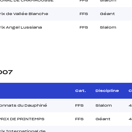
IONAL DE CHAMROUSSE
FFS
Slalom
rix de Vallée Blanche
FFS
Géant
rix Angel Lussiana
FFS
Slalom
2007
Cat.
Discipline
C
onnats du Dauphiné
FFS
Slalom
4
PRIX DE PRINTEMPS
FFS
Géant
4
rix International de