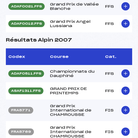
Grand Prix de Vallée
FFS
ADAF0021.FFS
Blanche
Grand Prix Angel
FFS
ADAF0012.FFS
Lussiana
Résultats Alpin 2007
Codex
Course
Cat.
Championnats du
FFS
ADAF0511.FFS
Dauphiné
GRAND PRIX DE
FFS
ASAF1311.FFS
PRINTEMPS
Grand Prix
International de
FIS
FRA5771
CHAMROUSSE
Grand Prix
International de
FIS
FRA5769
CHAMROUSSE