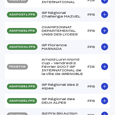
FIS
FRA5720
INTERNATIONAL
GP Régional
FFS
ADAF0371.FFS
Challenge MAZUEL
CHAMPIONNAT
DEPARTEMENTAL
FFS
ADAF0231.FFS
UNSS DES LYCEES
GP Florence
FFS
ADAF0041.FFS
MASNADA
Arnold Lunn World
Cup – Vendredi 2
Février 2007 GP
FIS
FRA5746
INTERNATIONAL de
la Ville de GRENOBLE
GP Régional des 2
FFS
ADAF0281.FFS
Alpes
GP Régional des
FFS
ADAF0251.FFS
DEUX ALPES
Gd Prix Ski Action