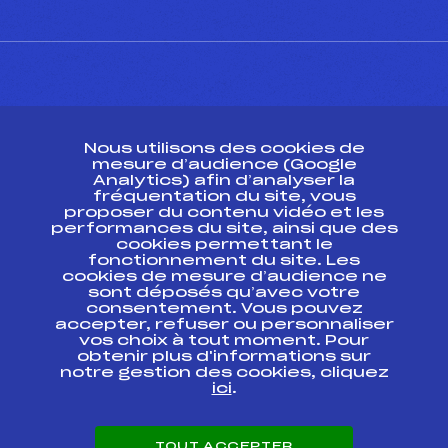
CONTACT
Nous utilisons des cookies de
ESPACE PRESSE
mesure d’audience (Google
Analytics) afin d’analyser la
fréquentation du site, vous
Ressources
proposer du contenu vidéo et les
performances du site, ainsi que des
Pass’Neige
cookies permettant le
Projet sportif fédéral
fonctionnement du site. Les
cookies de mesure d’audience ne
Projet de performance fédéral
sont déposés qu’avec votre
Antidopage
consentement. Vous pouvez
Pôle Développement, Formation, Suivi
accepter, refuser ou personnaliser
Scientifique
vos choix à tout moment. Pour
Listes ministérielles
obtenir plus d'informations sur
notre gestion des cookies, cliquez
Pôle vie de l’athlète
ici
.
Enseignement professionnel
Informatique et chronométrage
Circuits
TOUT ACCEPTER