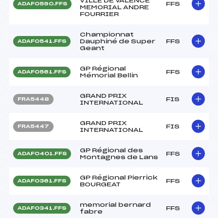
VILLE DE VALENCE
FFS
ADAF0590.FFS
MEMORIAL ANDRE
FOURRIER
Championnat
Dauphiné de Super
FFS
ADAF0541.FFS
Geant
GP Régional
FFS
ADAF0561.FFS
Mémorial Bellin
GRAND PRIX
FIS
FRA5448
INTERNATIONAL
GRAND PRIX
FIS
FRA5447
INTERNATIONAL
GP Régional des
FFS
ADAF0401.FFS
Montagnes de Lans
GP Régional Pierrick
FFS
ADAF0361.FFS
BOURGEAT
memorial bernard
FFS
ADAF0341.FFS
fabre