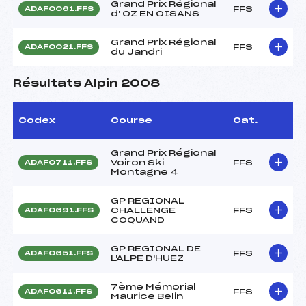
Grand Prix Régional
FFS
ADAF0061.FFS
d' OZ EN OISANS
Grand Prix Régional
FFS
ADAF0021.FFS
du Jandri
Résultats Alpin 2008
Codex
Course
Cat.
Grand Prix Régional
Voiron Ski
FFS
ADAF0711.FFS
Montagne 4
GP REGIONAL
CHALLENGE
FFS
ADAF0691.FFS
COQUAND
GP REGIONAL DE
FFS
ADAF0651.FFS
L'ALPE D'HUEZ
7ème Mémorial
FFS
ADAF0611.FFS
Maurice Belin