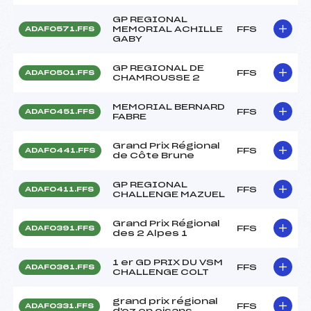
GP REGIONAL
MEMORIAL ACHILLE
FFS
ADAF0571.FFS
GABY
GP REGIONAL DE
FFS
ADAF0501.FFS
CHAMROUSSE 2
MEMORIAL BERNARD
FFS
ADAF0451.FFS
FABRE
Grand Prix Régional
FFS
ADAF0441.FFS
de Côte Brune
GP REGIONAL
FFS
ADAF0411.FFS
CHALLENGE MAZUEL
Grand Prix Régional
FFS
ADAF0391.FFS
des 2 Alpes 1
1 er GD PRIX DU VSM
FFS
ADAF0361.FFS
CHALLENGE COLT
grand prix régional
FFS
ADAF0331.FFS
d'oz en oisans