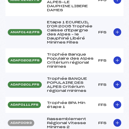
ALPES-LE
DAUPHINE LIBERE
DAMES
Etape 1 ECUREUIL
D'OR 2005 Trophée
Caisse d'Epargne
FFS
ANAF0142.FFS
des Alpes – le
Dauphiné Libéré
Minimes Filles
Trophée Banque
Populaire des Alpes
FFS
ADAF0202.FFS
Critérium régional
minimes
Trophée BANQUE
POPULAIRE DES
FFS
ADAF0201.FFS
ALPES Critérium
régional minimes
Trophée BPA Min
FFS
ADAF0111.FFS
étape 1
Rassemblement
Régional Vitesse
FFS
ADAF0093
Minimes 2