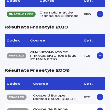
Codex
Course
Cat.
Championnat de
FFS
RNAF0161.FFS
France de Skicross
Résultats Freestyle 2010
Codex
Course
Cat.
CHAMPIONNATS DE
FRANCE SKICROSS jeudi
FIS
FRA8313
25 Mars 2010
Résultats Freestyle 2009
Codex
Course
Cat.
Coupe d Europe
FIS
FRA8129
Dames SAUZE QUALIF
Coupe de France