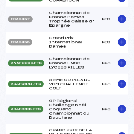
CORRENCON
Championnat de
France Dames
FIS
FRA5457
Trophée Caisse d '
Epargne
Grand Prix
International
FIS
FRA5455
Dames
Championnat de
France UNSS
FFS
ANAF0093.FFS
LYCEES FILLES
3 EME GD PRIX DU
VSM CHALLENGE
FFS
ADAF0641.FFS
COLT
GP Régional
Challenge Noël
Coquand
FFS
ADAF0631.FFS
Championnat du
Dauphiné
GRAND PRIX DE LA