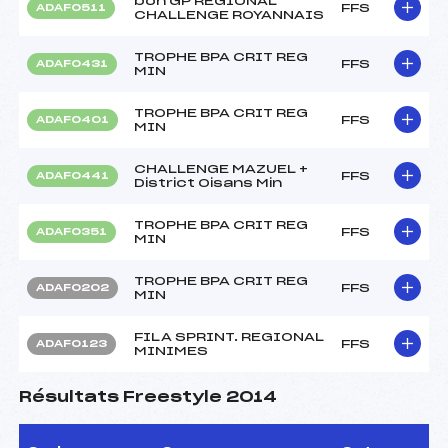
bon GP REGIONAL
FFS
ADAF0511
CHALLENGE ROYANNAIS
TROPHE BPA CRIT REG
FFS
ADAF0431
MIN
TROPHE BPA CRIT REG
FFS
ADAF0401
MIN
CHALLENGE MAZUEL +
FFS
ADAF0441
District Oisans Min
TROPHE BPA CRIT REG
FFS
ADAF0351
MIN
TROPHE BPA CRIT REG
FFS
ADAF0202
MIN
FILA SPRINT. REGIONAL
FFS
ADAF0123
MINIMES
Résultats Freestyle 2014