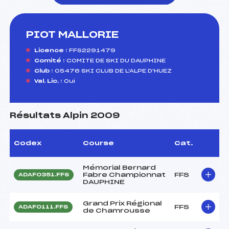
PIOT MALLORIE
foi(s) le ski
Licence :
FFS2291479
Comité :
COMITE DE SKI DU DAUPHINE
Club :
05476 SKI CLUB DE L'ALPE D'HUEZ
Val. Lic. :
Oui
Résultats Alpin 2009
Codex
Course
Cat.
Mémorial Bernard
Fabre Championnat
FFS
ADAF0351.FFS
DAUPHINE
Grand Prix Régional
FFS
ADAF0111.FFS
de Chamrousse