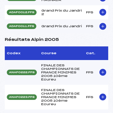
Grand Prix du Jandri
FFS
ADAF0012.FFS
2
Grand Prix du Jandri
FFS
ADAF0011.FFS
Résultats Alpin 2005
Codex
Course
Cat.
FINALE DES
CHAMPIONNATS DE
FRANCE MINIMES
FFS
ANAF0222.FFS
2005 10ème
Ecureu
FINALE DES
CHAMPIONNATS DE
FRANCE MINIMES
FFS
ANAF0223.FFS
2005 10ème
Ecureu