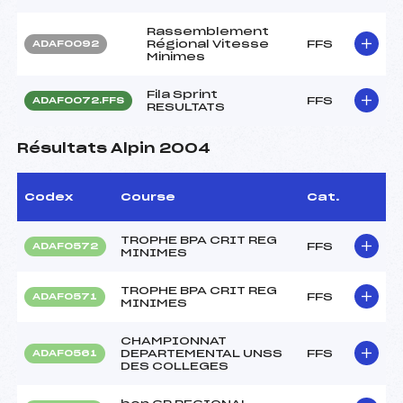
Rassemblement
Régional Vitesse
FFS
ADAF0092
Minimes
Fila Sprint
FFS
ADAF0072.FFS
RESULTATS
Résultats Alpin 2004
Codex
Course
Cat.
TROPHE BPA CRIT REG
FFS
ADAF0572
MINIMES
TROPHE BPA CRIT REG
FFS
ADAF0571
MINIMES
CHAMPIONNAT
DEPARTEMENTAL UNSS
FFS
ADAF0561
DES COLLEGES