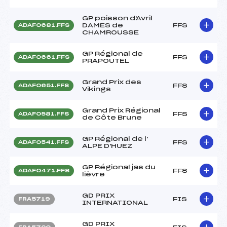
GP poisson d'Avril
DAMES de
FFS
ADAF0681.FFS
CHAMROUSSE
GP Régional de
FFS
ADAF0661.FFS
PRAPOUTEL
Grand Prix des
FFS
ADAF0651.FFS
Vikings
Grand Prix Régional
FFS
ADAF0581.FFS
de Côte Brune
GP Régional de l'
FFS
ADAF0541.FFS
ALPE D'HUEZ
GP Régional jas du
FFS
ADAF0471.FFS
lièvre
GD PRIX
FIS
FRA5719
INTERNATIONAL
GD PRIX