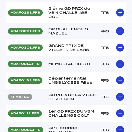
2 éme GD PRIX du
VSM CHALLENGE
FFS
ADAF0261.FFS
COLT
GP CHALLENGE G.
FFS
ADAF0281.FFS
MAZUEL
GRAND PRIX DE
FFS
ADAF0301.FFS
VILLARD DE LANS
MEMORIAL HODOT
FFS
ADAF0211.FFS
Départemental
FFS
ADAF0191.FFS
UNSS LYCEES Filles
GD PRIX DE LA VILLE
FIS
FRA5420
DE VOIRON
1er GD PRIX DU VSM
FFS
ADAF0111.FFS
CHALLENGE COLT
GP Florence
FFS
ADAF0081.FFS
MASNADA