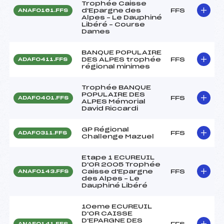
Trophée Caisse
d'Epargne des
FFS
ANAF0161.FFS
Alpes – Le Dauphiné
Libéré – Course
Dames
BANQUE POPULAIRE
DES ALPES trophée
FFS
ADAF0411.FFS
régional minimes
Trophée BANQUE
POPULAIRE DES
FFS
ADAF0401.FFS
ALPES Mémorial
David Riccardi
GP Régional
FFS
ADAF0311.FFS
Challenge Mazuel
Etape 1 ECUREUIL
D'OR 2005 Trophée
Caisse d'Epargne
FFS
ANAF0143.FFS
des Alpes – Le
Dauphiné Libéré
10eme ECUREUIL
D'OR CAISSE
D'EPARGNE DES
FFS
ANAF0141.FFS