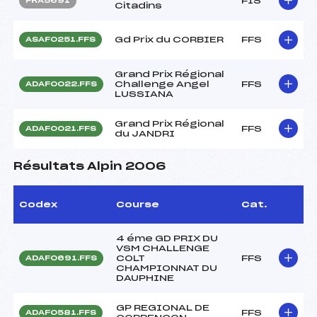
FIS
FRA5691
Citadins
Gd Prix du CORBIER
FFS
ASAF0251.FFS
Grand Prix Régional
Challenge Angel
FFS
ADAF0022.FFS
LUSSIANA
Grand Prix Régional
FFS
ADAF0021.FFS
du JANDRI
Résultats Alpin 2006
Codex
Course
Cat.
4 éme GD PRIX DU
VSM CHALLENGE
COLT
FFS
ADAF0691.FFS
CHAMPIONNAT DU
DAUPHINE
GP REGIONAL DE
FFS
ADAF0581.FFS