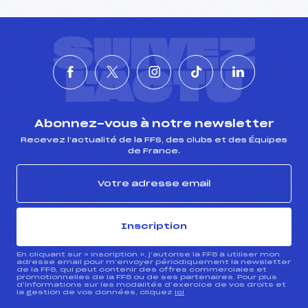
SUIVEZ
L'ACTU
Abonnez-vous à notre newsletter
Recevez l’actualité de la FFS, des clubs et des Équipes
de France.
Inscription
En cliquant sur « inscription », j’autorise la FFS à utiliser mon
adresse email pour m’envoyer périodiquement la newsletter
de la FFS, qui peut contenir des offres commerciales et
promotionnelles de la FFS ou de ses partenaires. Pour plus
d’informations sur les modalités d’exercice de vos droits et
la gestion de vos données, cliquez
ici