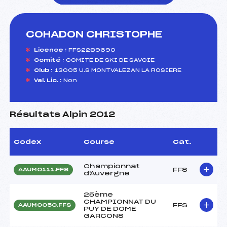
COHADON CHRISTOPHE
foi(s) le ski
Licence :
FFS2289690
Comité :
COMITE DE SKI DE SAVOIE
Club :
13005 U.S MONTVALEZAN LA ROSIERE
Val. Lic. :
Non
Résultats Alpin 2012
Codex
Course
Cat.
Championnat
FFS
AAUM0111.FFS
d'Auvergne
25ème
CHAMPIONNAT DU
FFS
AAUM0050.FFS
PUY DE DOME
GARCONS