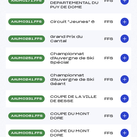
FFS
AAUM0171.FFS
DEPARTEMENTAL DU
PUY DE DOME
Circuit "Jeunes" 6
FFS
AAUM0311.FFS
Grand Prix du
FFS
AAUM0281.FFS
Cantal
Championnat
d'Auvergne de Ski
FFS
AAUM0251.FFS
Spécial
Championnat
d'Auvergne de Ski
FFS
AAUM0241.FFS
Géant
COUPE DE LA VILLE
FFS
AAUM0331.FFS
DE BESSE
COUPE DU MONT
FFS
AAUM0061.FFS
DORE
COUPE DU MONT
FFS
AAUM0051.FFS
DORE