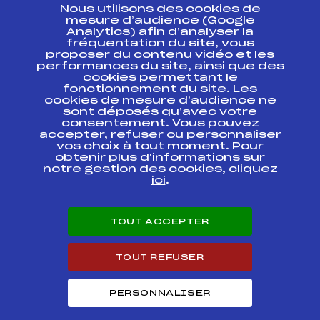
Nous utilisons des cookies de
ESPACE PRESSE
mesure d’audience (Google
Analytics) afin d’analyser la
fréquentation du site, vous
Ressources
proposer du contenu vidéo et les
performances du site, ainsi que des
Pass’Neige
cookies permettant le
Projet sportif fédéral
fonctionnement du site. Les
cookies de mesure d’audience ne
Projet de performance fédéral
sont déposés qu’avec votre
Antidopage
consentement. Vous pouvez
Pôle Développement, Formation, Suivi
accepter, refuser ou personnaliser
Scientifique
vos choix à tout moment. Pour
Listes ministérielles
obtenir plus d'informations sur
notre gestion des cookies, cliquez
Pôle vie de l’athlète
ici
.
Enseignement professionnel
Informatique et chronométrage
Circuits
TOUT ACCEPTER
Carrières
Développement des habiletés mentales
TOUT REFUSER
PERSONNALISER
© 2026 Fédération Française de Ski
Mentions légales
Politique de