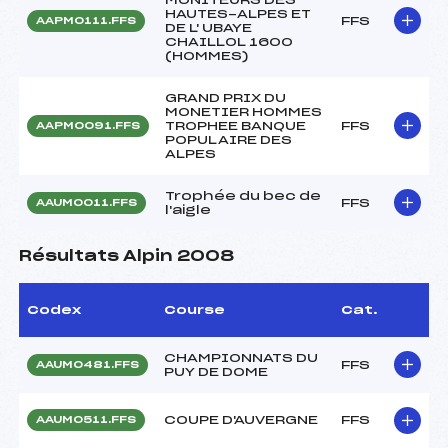
HAUTES-ALPES ET
FFS
AAPM0111.FFS
DE L' UBAYE
CHAILLOL 1600
(HOMMES)
GRAND PRIX DU
MONETIER HOMMES
TROPHEE BANQUE
FFS
AAPM0091.FFS
POPULAIRE DES
ALPES
Trophée du bec de
FFS
AAUM0011.FFS
l'aigle
Résultats Alpin 2008
Codex
Course
Cat.
CHAMPIONNATS DU
FFS
AAUM0481.FFS
PUY DE DOME
COUPE D'AUVERGNE
FFS
AAUM0511.FFS