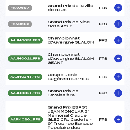
Grand Prix de la ville
FIS
FRA0687
de NICE
Grand Prix de Nice
FIS
FRA0685
Cote Azur
Championnat
FFS
AAUM0031.FFS
d'Auvergne SLALOM
Championnat
d'Auvergne SLALOM
FFS
AAUM0021.FFS
GEANT
Coupe Denis
FFS
AAUM0141.FFS
Sugères HOMMES
Grand Prix de
FFS
AAUM0011.FFS
Laveissière
Grand Prix ESF St
JEAN MONCLAR 3°
Mémorial Claude
GLEZ CRJ Cadets –
FFS
AAPM0261.FFS
9° Trophée Banque
Populaire des