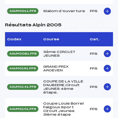
Slalom d 'ouverture
FFS
AAUM0011.FFS
Résultats Alpin 2005
Codex
Course
Cat.
3ème CIRCUIT
FFS
AAUM0081.FFS
JEUNES
GRAND PRIX
FFS
AAUM0151.FFS
AROEVEN
COUPE DE LA VILLE
D'AUBIERE Circuit
FFS
AAUM0141.FFS
JEUNES 4ème
étape.
Coupe Louis Borrel
Falgoux Sport
FFS
AAUM0101.FFS
Circuit Jeunes
3ième étape