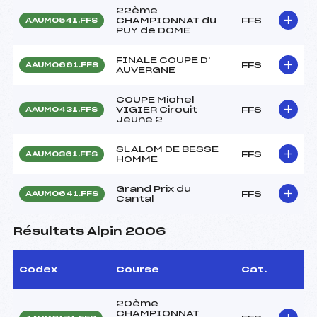
22ème
CHAMPIONNAT du
FFS
AAUM0541.FFS
PUY de DOME
FINALE COUPE D'
FFS
AAUM0661.FFS
AUVERGNE
COUPE Michel
VIGIER Circuit
FFS
AAUM0431.FFS
Jeune 2
SLALOM DE BESSE
FFS
AAUM0361.FFS
HOMME
Grand Prix du
FFS
AAUM0641.FFS
Cantal
Résultats Alpin 2006
Codex
Course
Cat.
20ème
CHAMPIONNAT