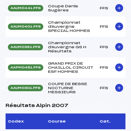
Coupe Denis
FFS
AAUM0441.FFS
Sugères
Championnat
d'Auvergne
FFS
AAUM0401.FFS
SPECIAL HOMMES
Championnat
d'Auvergne GS H
FFS
AAUM0391.FFS
Résultats
GRAND PRIX DE
CHAILLOL CIRCUIT
FFS
AAPM0451.FFS
ESF HOMMES
COUPE DE BESSE
NOCTURNE
FFS
AAUM0301.FFS
MESSIEURS
Résultats Alpin 2007
Codex
Course
Cat.