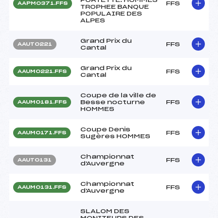
FFS
AAPM0371.FFS
TROPHEE BANQUE
POPULAIRE DES
ALPES
Grand Prix du
FFS
AAUT0221
Cantal
Grand Prix du
FFS
AAUM0221.FFS
Cantal
Coupe de la ville de
Besse nocturne
FFS
AAUM0181.FFS
HOMMES
Coupe Denis
FFS
AAUM0171.FFS
Sugères HOMMES
Championnat
FFS
AAUT0131
d'Auvergne
Championnat
FFS
AAUM0131.FFS
d'Auvergne
SLALOM DES
MONITEURS DES