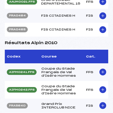
FFS
AAUM0021.FFS
DEPARTEMENTAL 15
FIS CITADINES H
FIS
FRA0464
FIS CITADINES H
FIS
FRA0465
Résultats Alpin 2010
Codex
Course
Cat.
Coupe du Stade
Français de Val
FFS
AIFM0241.FFS
d'Isère Hommes
Coupe du Stade
Français de Val
FFS
AIFM0242.FFS
d'Isère Hommes
Grand Prix
FIS
FRA5640
INTERCLUB NICE