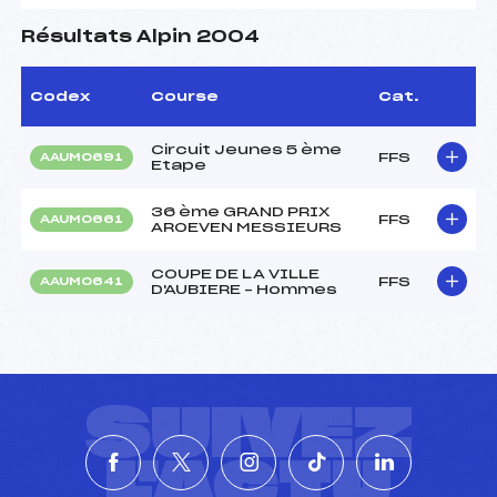
Résultats Alpin 2004
Codex
Course
Cat.
Circuit Jeunes 5 ème
FFS
AAUM0691
Etape
36 ème GRAND PRIX
FFS
AAUM0661
AROEVEN MESSIEURS
COUPE DE LA VILLE
FFS
AAUM0641
D'AUBIERE – Hommes
SUIVEZ
L'ACTU