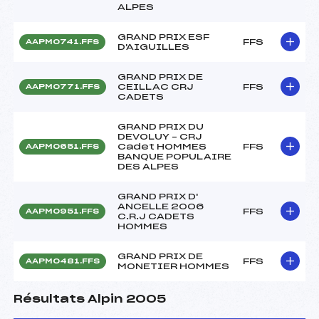
ALPES
GRAND PRIX ESF
FFS
AAPM0741.FFS
D'AIGUILLES
GRAND PRIX DE
CEILLAC CRJ
FFS
AAPM0771.FFS
CADETS
GRAND PRIX DU
DEVOLUY – CRJ
Cadet HOMMES
FFS
AAPM0651.FFS
BANQUE POPULAIRE
DES ALPES
GRAND PRIX D'
ANCELLE 2006
FFS
AAPM0951.FFS
C.R.J CADETS
HOMMES
GRAND PRIX DE
FFS
AAPM0481.FFS
MONETIER HOMMES
Résultats Alpin 2005