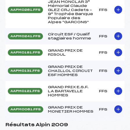
JEAN MONCLAR 3°
Mémorial Claude
GLEZ CRJ Cadets –
FFS
AAPM0261.FFS
9° Trophée Banque
Populaire des
Alpes "GARCONS"
Circuit ESF / Qualif
FFS
AAPM0241.FFS
stagiaires homme
GRAND PRIX DE
FFS
AAPM0181.FFS
RISOUL
GRAND PRIX DE
CHAILLOL CIRCUIT
FFS
AAPM0131.FFS
ESF HOMMES
GRAND PRIX E.S.F.
LA BARTAVELLE
FFS
AAPM0121.FFS
HOMMES
GRAND PRIX DE
FFS
AAPM0061.FFS
MONETIER HOMMES
Résultats Alpin 2009