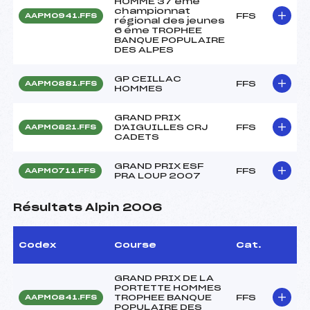
HOMME 37 éme
championnat
FFS
AAPM0941.FFS
régional des jeunes
6 éme TROPHEE
BANQUE POPULAIRE
DES ALPES
GP CEILLAC
FFS
AAPM0881.FFS
HOMMES
GRAND PRIX
D'AIGUILLES CRJ
FFS
AAPM0821.FFS
CADETS
GRAND PRIX ESF
FFS
AAPM0711.FFS
PRA LOUP 2007
Résultats Alpin 2006
Codex
Course
Cat.
GRAND PRIX DE LA
PORTETTE HOMMES
TROPHEE BANQUE
FFS
AAPM0841.FFS
POPULAIRE DES