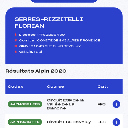
SERRES-RIZZITELLI
foi(s) le ski
FLORIAN
Licence :
FFS2289439
Comité :
COMITE DE SKI ALPES PROVENCE
Club :
01249 SKI CLUB DEVOLUY
Val. Lic. :
Oui
Résultats Alpin 2020
Codex
Course
Cat.
Circuit ESF de la
Vallée De La
FFS
AAPM0381.FFS
Blanche
Circuit ESF Devoluy
FFS
AAPM0161.FFS