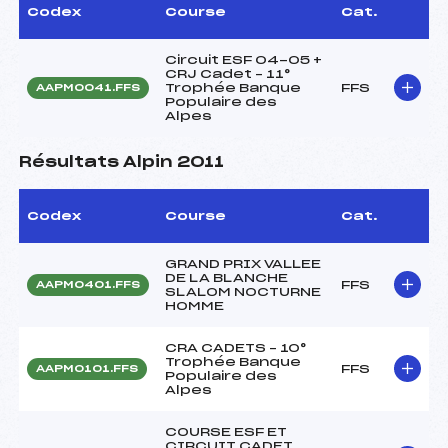
Codex
Course
Cat.
Circuit ESF 04-05 +
CRJ Cadet – 11°
Trophée Banque
FFS
AAPM0041.FFS
Populaire des
Alpes
Résultats Alpin 2011
Codex
Course
Cat.
GRAND PRIX VALLEE
DE LA BLANCHE
FFS
AAPM0401.FFS
SLALOM NOCTURNE
HOMME
CRA CADETS – 10°
Trophée Banque
FFS
AAPM0101.FFS
Populaire des
Alpes
COURSE ESF ET
CIRCUIT CADET