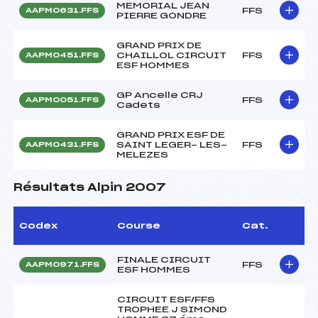
MEMORIAL JEAN
FFS
AAPM0631.FFS
PIERRE GONDRE
GRAND PRIX DE
CHAILLOL CIRCUIT
FFS
AAPM0451.FFS
ESF HOMMES
GP Ancelle CRJ
FFS
AAPM0051.FFS
Cadets
GRAND PRIX ESF DE
SAINT LEGER- LES-
FFS
AAPM0431.FFS
MELEZES
Résultats Alpin 2007
Codex
Course
Cat.
FINALE CIRCUIT
FFS
AAPM0971.FFS
ESF HOMMES
CIRCUIT ESF/FFS
TROPHEE J SIMOND