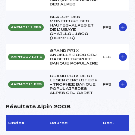
DES ALPES
SLALOM DES
MONITEURS DES
HAUTES-ALPES ET
FFS
AAPM0111.FFS
DE L' UBAYE
CHAILLOL 1600
(HOMMES)
GRAND PRIX
ANCELLE 2009 CRJ
FFS
AAPM0071.FFS
CADETS TROPHEE
BANQUE POPULAIRE
GRAND PRIX DE ST
LEGER CIRCUIT ESF
– TROPHEE BANQUE
FFS
AAPM0011.FFS
POPULAIREDES
ALPES CRJ CADET
Résultats Alpin 2008
Codex
Course
Cat.