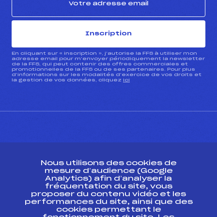
Inscription
En cliquant sur « inscription », j’autorise la FFS à utiliser mon
adresse email pour m’envoyer périodiquement la newsletter
de la FFS, qui peut contenir des offres commerciales et
promotionnelles de la FFS ou de ses partenaires. Pour plus
d’informations sur les modalités d’exercice de vos droits et
la gestion de vos données, cliquez
ici
CONTACT
Nous utilisons des cookies de
ESPACE PRESSE
mesure d’audience (Google
Analytics) afin d’analyser la
fréquentation du site, vous
Ressources
proposer du contenu vidéo et les
performances du site, ainsi que des
Pass’Neige
cookies permettant le
Projet sportif fédéral