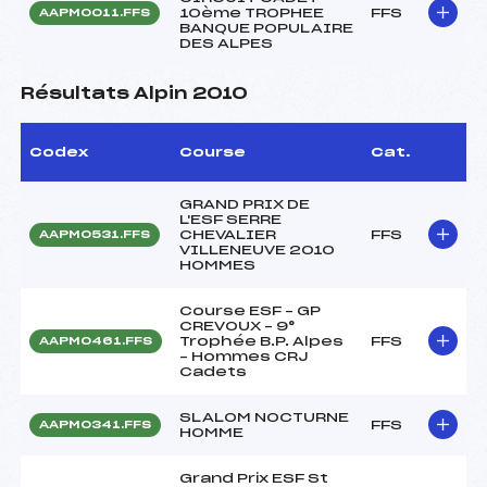
10ème TROPHEE
FFS
AAPM0011.FFS
BANQUE POPULAIRE
DES ALPES
Résultats Alpin 2010
Codex
Course
Cat.
GRAND PRIX DE
L'ESF SERRE
CHEVALIER
FFS
AAPM0531.FFS
VILLENEUVE 2010
HOMMES
Course ESF – GP
CREVOUX – 9°
Trophée B.P. Alpes
FFS
AAPM0461.FFS
– Hommes CRJ
Cadets
SLALOM NOCTURNE
FFS
AAPM0341.FFS
HOMME
Grand Prix ESF St