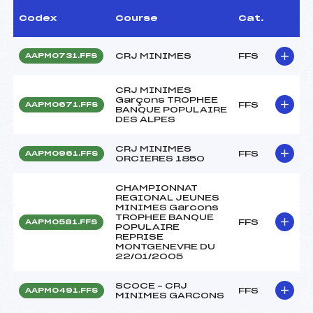
Codex
Course
Cat.
CRJ MINIMES
FFS
AAPM0731.FFS
CRJ MINIMES
Garçons TROPHEE
FFS
AAPM0671.FFS
BANQUE POPULAIRE
DES ALPES
CRJ MINIMES
FFS
AAPM0961.FFS
ORCIERES 1850
CHAMPIONNAT
REGIONAL JEUNES
MINIMES Garcons
TROPHEE BANQUE
FFS
AAPM0581.FFS
POPULAIRE
REPRISE
MONTGENEVRE DU
22/01/2005
SCOCE – CRJ
FFS
AAPM0491.FFS
MINIMES GARCONS