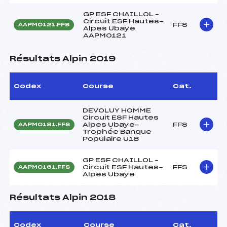
GP ESF CHAILLOL –
Circuit ESF Hautes-
FFS
AAPM0121.FFS
Alpes Ubaye
AAPM0121
Résultats Alpin 2019
Codex
Course
Cat.
DEVOLUY HOMME
Circuit ESF Hautes
Alpes Ubaye-
FFS
AAPM0181.FFS
Trophée Banque
Populaire U18
GP ESF CHAILLOL –
Circuit ESF Hautes-
FFS
AAPM0161.FFS
Alpes Ubaye
Résultats Alpin 2018
Codex
Course
Cat.