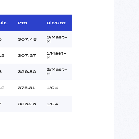
Clt.
Pts
Clt/Cat
3/Mast-
5
307.48
M
1/Mast-
12
307.27
M
2/Mast-
3
326.80
M
12
375.31
1/C4
7
336.26
1/C4