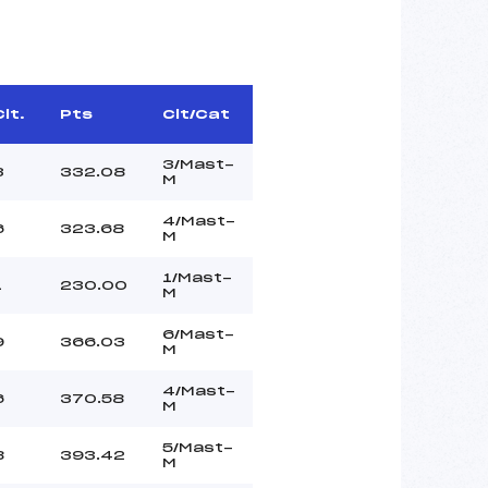
Clt.
Pts
Clt/Cat
3/Mast-
3
332.08
M
4/Mast-
6
323.68
M
1/Mast-
1
230.00
M
6/Mast-
9
366.03
M
4/Mast-
6
370.58
M
5/Mast-
8
393.42
M