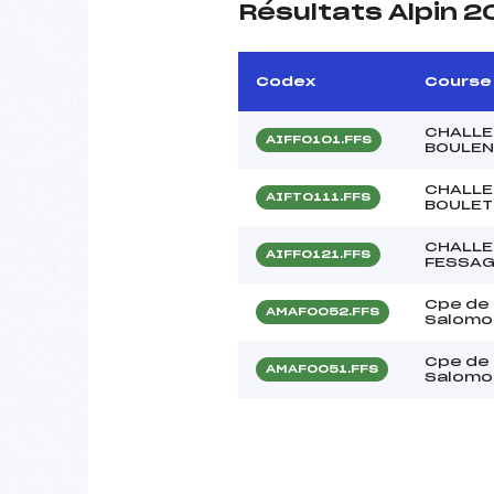
Résultats Alpin 
Codex
Course
CHALLE
AIFF0101.FFS
BOULE
CHALLE
AIFT0111.FFS
BOULET
CHALLE
AIFF0121.FFS
FESSA
Cpe de
AMAF0052.FFS
Salomo
Cpe de
AMAF0051.FFS
Salomo