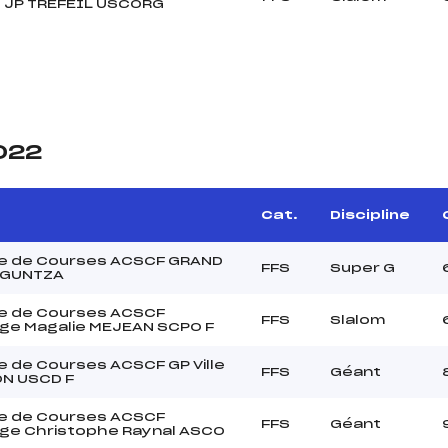
 JP TREFEIL USCORG
2022
Cat.
Discipline
e de Courses ACSCF GRAND
FFS
Super G
AGUNTZA
e de Courses ACSCF
FFS
Slalom
ge Magalie MEJEAN SCPO F
 de Courses ACSCF GP Ville
FFS
Géant
ON USCD F
e de Courses ACSCF
FFS
Géant
ge Christophe Raynal ASCO