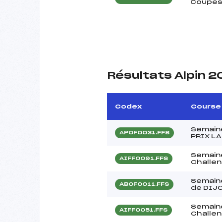
Coupes
Résultats Alpin 
Codex
Course
Semain
APOF0031.FFS
PRIX L
Semain
AIFF0091.FFS
Challen
Semaine
ABOF0011.FFS
de DIJ
Semain
AIFF0051.FFS
Challen