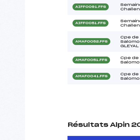
Semain
AIFF0091.FFS
Challe
Semain
AIFF0051.FFS
Challen
Cpe de
Salomo
AMAF0052.FFS
GLEYAL
Cpe de
AMAF0051.FFS
Salomo
Cpe de
AMAF0041.FFS
Salomo
Résultats Alpin 