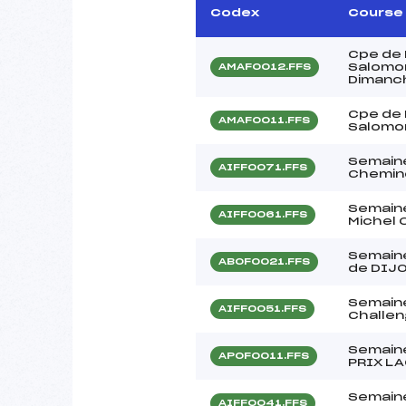
Codex
Course
Cpe de
Salomon
AMAF0012.FFS
Dimanc
Cpe de
AMAF0011.FFS
Salomon
Semain
AIFF0071.FFS
Chemino
Semaine
AIFF0061.FFS
Michel
Semaine
ABOF0021.FFS
de DIJ
Semain
AIFF0051.FFS
Challen
Semain
APOF0011.FFS
PRIX L
Semain
AIFF0041.FFS