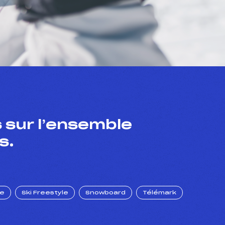
 sur l’ensemble
s.
ue
Ski Freestyle
Snowboard
Télémark