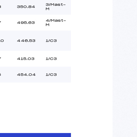
3/Mast-
3
350.84
M
4/Mast-
7
495.63
M
10
446.53
1/C3
7
415.03
1/C3
5
454.04
1/C3