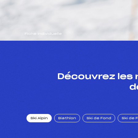
Fiche individuelle
Découvrez les 
d
Ski Alpin
Biathlon
Ski de Fond
Ski de 