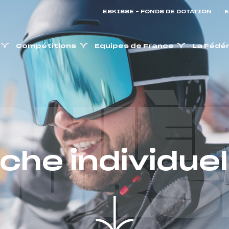
ESKISSE – FONDS DE DOTATION
E
Compétitions
Equipes de France
La Fédé
RNIÈ
iche individuel
OURS