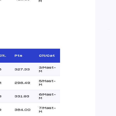
M
Clt.
Pts
Clt/Cat
3/Mast-
6
327.33
M
5/Mast-
6
298.49
M
6/Mast-
8
331.93
M
7/Mast-
9
364.00
M