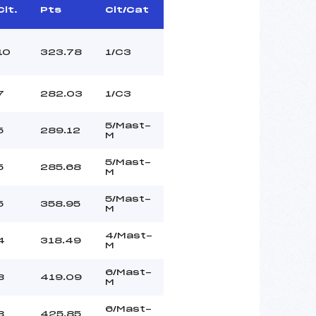
Clt.
Pts
Clt/Cat
10
323.78
1/C3
7
282.03
1/C3
5/Mast-
5
289.12
M
5/Mast-
5
285.68
M
5/Mast-
5
358.95
M
4/Mast-
4
318.49
M
6/Mast-
8
419.09
M
6/Mast-
8
425.85