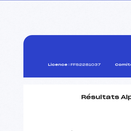
Licence :
FFS2281037
Comité
Résultats Al