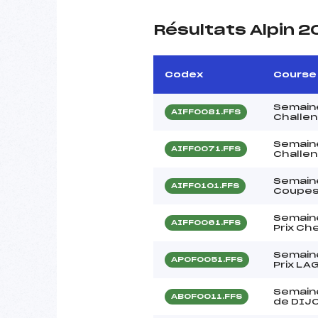
Résultats Alpin 
Codex
Course
Semain
AIFF0081.FFS
Challe
Semain
AIFF0071.FFS
Challe
Semain
AIFF0101.FFS
Coupes
Semain
AIFF0061.FFS
Prix Ch
Semain
APOF0051.FFS
Prix LA
Semaine
ABOF0011.FFS
de DIJ