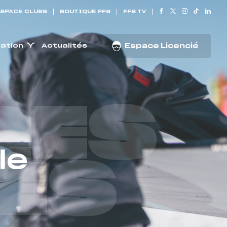
SPACE CLUBS
BOUTIQUE FFS
FFS TV
ration
Actualités
Espace Licencié
RES
le
ES