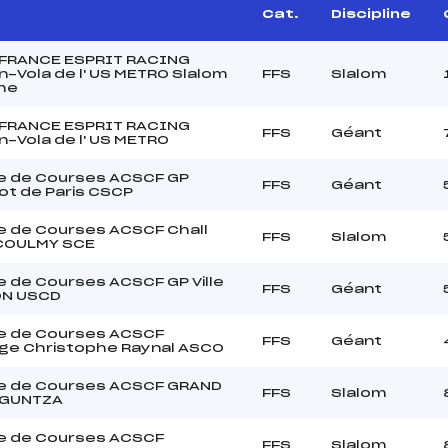
Cat.
Discipline
 FRANCE ESPRIT RACING
-Vola de l' US METRO Slalom
FFS
Slalom
he
 FRANCE ESPRIT RACING
FFS
Géant
-Vola de l' US METRO
e de Courses ACSCF GP
FFS
Géant
t de Paris CSCP
 de Courses ACSCF Chall
FFS
Slalom
 COULMY SCE
 de Courses ACSCF GP Ville
FFS
Géant
ON USCD
e de Courses ACSCF
FFS
Géant
ge Christophe Raynal ASCO
e de Courses ACSCF GRAND
FFS
Slalom
AGUNTZA
e de Courses ACSCF
FFS
Slalom