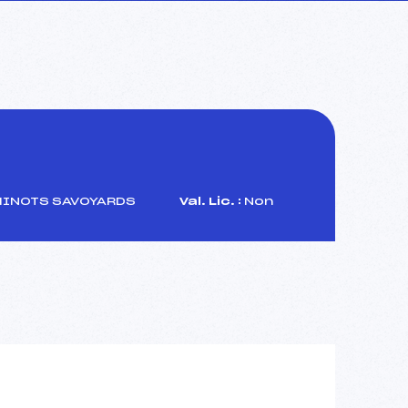
MINOTS SAVOYARDS
Val. Lic. :
Non