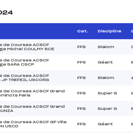
2024
Cat.
Discipline
e de Courses ACSCF
FFS
Slalom
nge Michel COULMY SCE
e de Courses ACSCF
FFS
Géant
nge SARA CSCP
e de Courses ACSCF
FFS
Slalom
 JP TREFEIL USCORG
e de Courses ACSCF Grand
FFS
Super G
eminots Paris
e de Courses ACSCF Grand
FFS
Super G
GUNZA
 de Courses ACSCF GP Ville
FFS
Géant
ON USCD