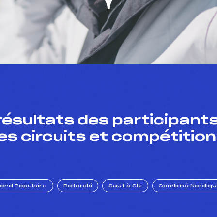
résultats des participants
es circuits et compétition
Fond Populaire
Rollerski
Saut à Ski
Combiné Nordiq