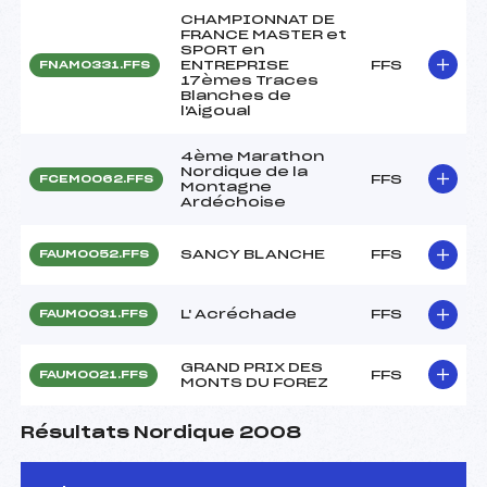
CHAMPIONNAT DE
FRANCE MASTER et
SPORT en
ENTREPRISE
FFS
FNAM0331.FFS
17èmes Traces
Blanches de
l'Aigoual
4ème Marathon
Nordique de la
FFS
FCEM0062.FFS
Montagne
Ardéchoise
SANCY BLANCHE
FFS
FAUM0052.FFS
L' Acréchade
FFS
FAUM0031.FFS
GRAND PRIX DES
FFS
FAUM0021.FFS
MONTS DU FOREZ
Résultats Nordique 2008