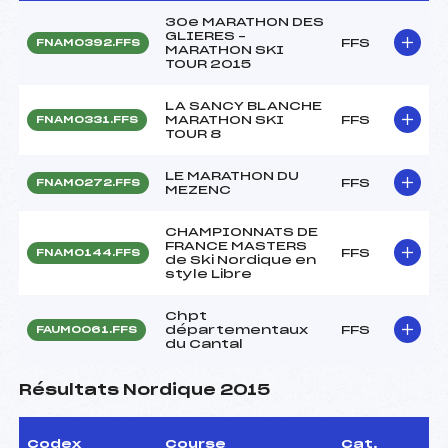
30e MARATHON DES
GLIERES –
FFS
FNAM0392.FFS
MARATHON SKI
TOUR 2015
LA SANCY BLANCHE
MARATHON SKI
FFS
FNAM0331.FFS
TOUR 8
LE MARATHON DU
FFS
FNAM0272.FFS
MEZENC
CHAMPIONNATS DE
FRANCE MASTERS
FFS
FNAM0144.FFS
de Ski Nordique en
style Libre
Chpt
départementaux
FFS
FAUM0061.FFS
du Cantal
Résultats Nordique 2015
Codex
Course
Cat.