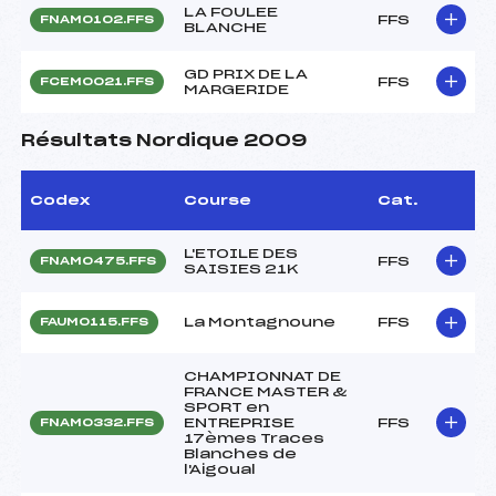
LA FOULEE
FFS
FNAM0102.FFS
BLANCHE
GD PRIX DE LA
FFS
FCEM0021.FFS
MARGERIDE
Résultats Nordique 2009
Codex
Course
Cat.
L'ETOILE DES
FFS
FNAM0475.FFS
SAISIES 21K
La Montagnoune
FFS
FAUM0115.FFS
CHAMPIONNAT DE
FRANCE MASTER &
SPORT en
ENTREPRISE
FFS
FNAM0332.FFS
17èmes Traces
Blanches de
l'Aigoual