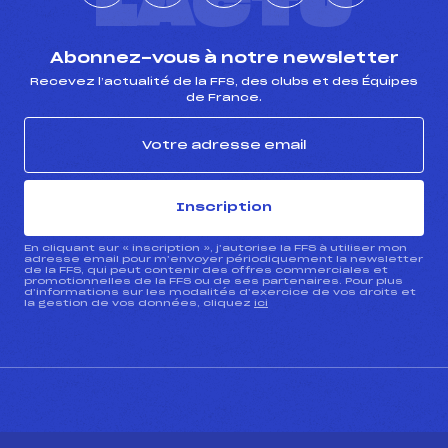
L'ACTU
Abonnez-vous à notre newsletter
Recevez l’actualité de la FFS, des clubs et des Équipes
de France.
Inscription
En cliquant sur « inscription », j’autorise la FFS à utiliser mon
adresse email pour m’envoyer périodiquement la newsletter
de la FFS, qui peut contenir des offres commerciales et
promotionnelles de la FFS ou de ses partenaires. Pour plus
d’informations sur les modalités d’exercice de vos droits et
la gestion de vos données, cliquez
ici