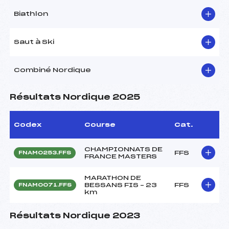
Biathlon
Saut à Ski
Combiné Nordique
Résultats Nordique 2025
Codex
Course
Cat.
CHAMPIONNATS DE
FFS
FNAM0253.FFS
FRANCE MASTERS
MARATHON DE
BESSANS FIS – 23
FFS
FNAM0071.FFS
km
Résultats Nordique 2023