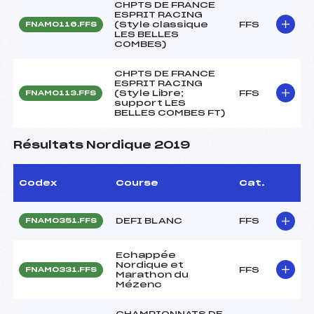
CHPTS DE FRANCE
ESPRIT RACING
(Style classique
FFS
FNAM0116.FFS
LES BELLES
COMBES)
CHPTS DE FRANCE
ESPRIT RACING
(Style Libre;
FFS
FNAM0113.FFS
support LES
BELLES COMBES FT)
Résultats Nordique 2019
Codex
Course
Cat.
DEFI BLANC
FFS
FNAM0351.FFS
Echappée
Nordique et
FFS
FNAM0331.FFS
Marathon du
Mézenc
CHAMPIONNATS DE