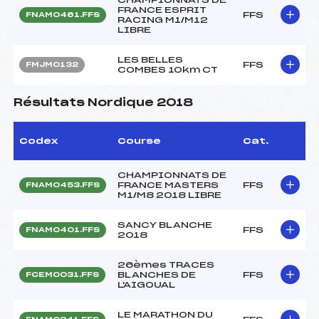
FRANCE ESPRIT
FFS
FNAM0461.FFS
RACING M1/M12
LIBRE
LES BELLES
FFS
FMJM0132
COMBES 10km CT
Résultats Nordique 2018
Codex
Course
Cat.
CHAMPIONNATS DE
FRANCE MASTERS
FFS
FNAM0453.FFS
M1/M8 2018 LIBRE
SANCY BLANCHE
FFS
FNAM0401.FFS
2018
26èmes TRACES
BLANCHES DE
FFS
FCEM0031.FFS
L'AIGOUAL
LE MARATHON DU