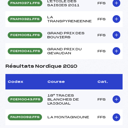
L'ETOILE DES
FFS
FNAM0371.FFS
SAISIES 2011
LA
FFS
FNAM0321.FFS
TRANSPYRENEENNE
GRAND PRIX DES
FFS
FCEM0051.FFS
BOUVIERS
GRAND PRIX DU
FFS
FCEM0041.FFS
GEVAUDAN
Résultats Nordique 2010
Codex
Course
Cat.
18° TRACES
BLANCHES DE
FFS
FCEM0043.FFS
L'AIGOUAL
LA MONTAGNOUNE
FFS
FAUM0092.FFS