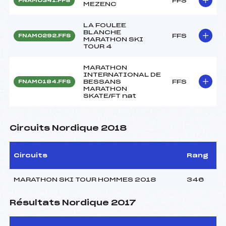
FFS
FNAM0341.FFS
MEZENC
LA FOULEE
BLANCHE
FFS
FNAM0292.FFS
MARATHON SKI
TOUR 4
MARATHON
INTERNATIONAL DE
BESSANS
FFS
FNAM0184.FFS
MARATHON
SKATE/FT nat
Circuits Nordique 2018
Circuits
Rang
MARATHON SKI TOUR HOMMES 2018
346
Résultats Nordique 2017