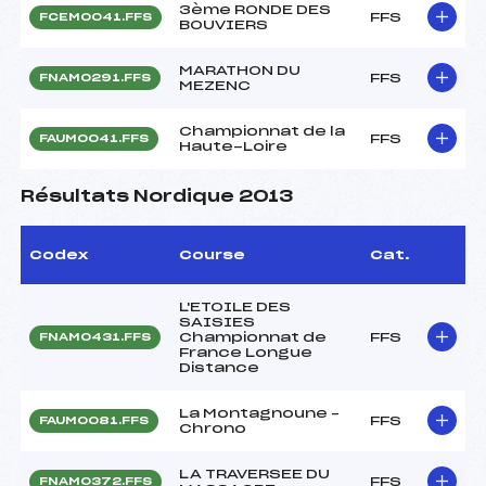
3ème RONDE DES
FFS
FCEM0041.FFS
BOUVIERS
MARATHON DU
FFS
FNAM0291.FFS
MEZENC
Championnat de la
FFS
FAUM0041.FFS
Haute-Loire
Résultats Nordique 2013
Codex
Course
Cat.
L'ETOILE DES
SAISIES
Championnat de
FFS
FNAM0431.FFS
France Longue
Distance
La Montagnoune –
FFS
FAUM0081.FFS
Chrono
LA TRAVERSEE DU
FFS
FNAM0372.FFS