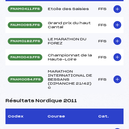
Etoile des Saisies
FFS
FNAM0411.FFS
Grand prix du haut
FFS
FAUM0095.FFS
Cantal
LE MARATHON DU
FFS
FNAM0182.FFS
FOREZ
Championnat de la
FFS
FAUM0043.FFS
Haute-Loire
MARATHON
INTERNATIONAL DE
BESSANS
FFS
FNAM0054.FFS
(DIMANCHE 21/42)
c
Résultats Nordique 2011
Codex
Course
Cat.