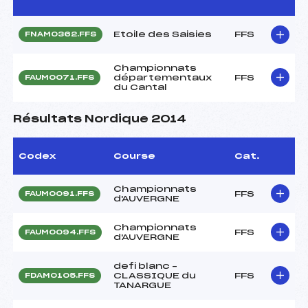
Etoile des Saisies
FFS
FNAM0362.FFS
Championnats
départementaux
FFS
FAUM0071.FFS
du Cantal
Résultats Nordique 2014
Codex
Course
Cat.
Championnats
FFS
FAUM0091.FFS
d'AUVERGNE
Championnats
FFS
FAUM0094.FFS
d'AUVERGNE
defi blanc –
CLASSIQUE du
FFS
FDAM0105.FFS
TANARGUE