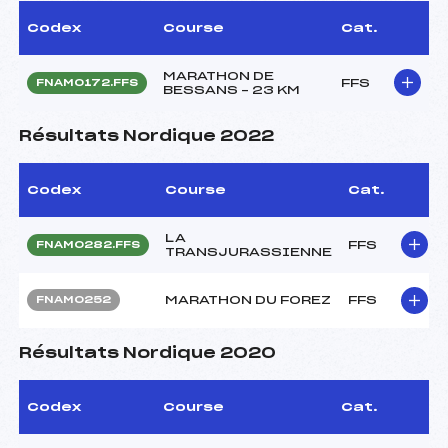
Codex
Course
Cat.
MARATHON DE
FFS
FNAM0172.FFS
BESSANS – 23 KM
Résultats Nordique 2022
Codex
Course
Cat.
LA
FFS
FNAM0282.FFS
TRANSJURASSIENNE
MARATHON DU FOREZ
FFS
FNAM0252
Résultats Nordique 2020
Codex
Course
Cat.