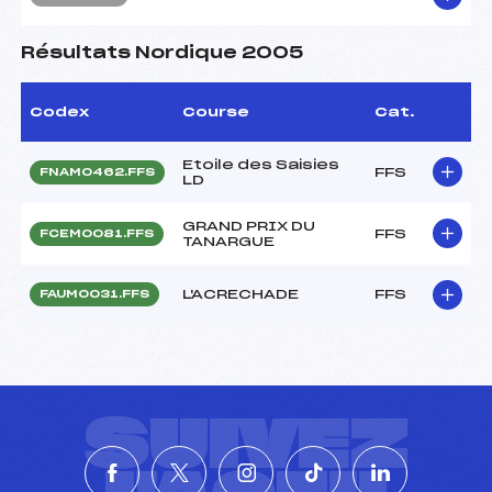
Résultats Nordique 2005
Codex
Course
Cat.
Etoile des Saisies
FFS
FNAM0462.FFS
LD
GRAND PRIX DU
FFS
FCEM0081.FFS
TANARGUE
L'ACRECHADE
FFS
FAUM0031.FFS
SUIVEZ