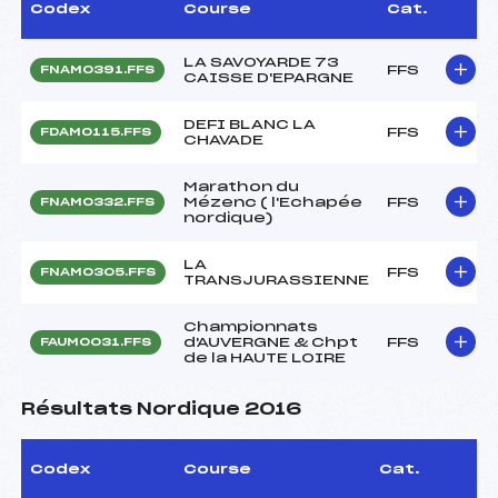
Codex
Course
Cat.
LA SAVOYARDE 73
FFS
FNAM0391.FFS
CAISSE D'EPARGNE
DEFI BLANC LA
FFS
FDAM0115.FFS
CHAVADE
Marathon du
Mézenc ( l'Echapée
FFS
FNAM0332.FFS
nordique)
LA
FFS
FNAM0305.FFS
TRANSJURASSIENNE
Championnats
d'AUVERGNE & Chpt
FFS
FAUM0031.FFS
de la HAUTE LOIRE
Résultats Nordique 2016
Codex
Course
Cat.