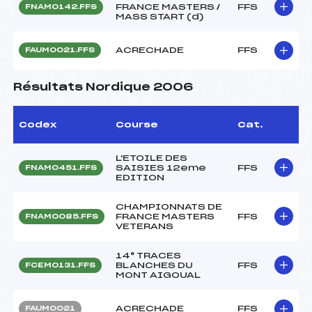
FRANCE MASTERS /
FFS
FNAM0142.FFS
MASS START (d)
ACRECHADE
FFS
FAUM0021.FFS
Résultats Nordique 2006
Codex
Course
Cat.
L'ETOILE DES
SAISIES 12eme
FFS
FNAM0451.FFS
EDITION
CHAMPIONNATS DE
FRANCE MASTERS
FFS
FNAM0085.FFS
VETERANS
14° TRACES
BLANCHES DU
FFS
FCEM0131.FFS
MONT AIGOUAL
ACRECHADE
FFS
FAUM0021