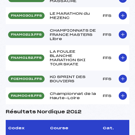
MASSACRE
LE MARATHON du
FFS
FNAM0301.FFS
MEZENC
CHAMPIONNATS DE
FRANCE MASTERS
FFS
FNAM0213.FFS
Libre
LA FOULEE
BLANCHE
FFS
FNAM0152.FFS
MARATHON SKI
TOUR SKATE
KO SPRINT DES
FFS
FCEM0031.FFS
BOUVIERS
Championnat de la
FFS
FAUM0045.FFS
Haute-Loire
Résultats Nordique 2012
Codex
Course
Cat.