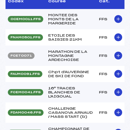
Codex
Course
Cat.
MONTEE DES
MONTS DE LA
FFS
OCEM0011.FFS
MARGERIDE
ETOILE DES
FFS
FNAM0501.FFS
SAISIES 21KM
MARATHON DE LA
MONTAGNE
FFS
FCET0071
ARDECHOISE
Chpt d'AUVERGNE
FFS
FAUM0091.FFS
DE SKI DE FOND
16° TRACES
BLANCHES DE
FFS
FCEM0041.FFS
L'AIGOUAL
CHALLENGE
CASANOVA ARNAUD
FFS
FDAM0046.FFS
/ MASS START (b)
CHAMPIONNAT DE