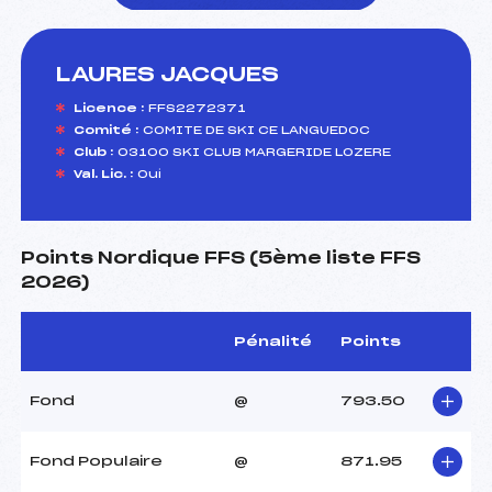
LAURES JACQUES
foi(s) le ski
Licence :
FFS2272371
Comité :
COMITE DE SKI CE LANGUEDOC
Club :
03100 SKI CLUB MARGERIDE LOZERE
Val. Lic. :
Oui
Points Nordique FFS (5ème liste FFS
2026)
Pénalité
Points
Fond
@
793.50
Fond Populaire
@
871.95