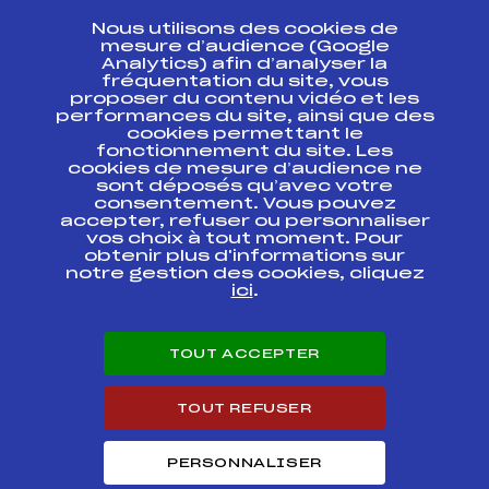
CONTACT
Nous utilisons des cookies de
ESPACE PRESSE
mesure d’audience (Google
Analytics) afin d’analyser la
fréquentation du site, vous
Ressources
proposer du contenu vidéo et les
performances du site, ainsi que des
Pass’Neige
cookies permettant le
Projet sportif fédéral
fonctionnement du site. Les
cookies de mesure d’audience ne
Projet de performance fédéral
sont déposés qu’avec votre
Antidopage
consentement. Vous pouvez
Pôle Développement, Formation, Suivi
accepter, refuser ou personnaliser
Scientifique
vos choix à tout moment. Pour
Listes ministérielles
obtenir plus d'informations sur
notre gestion des cookies, cliquez
Pôle vie de l’athlète
ici
.
Enseignement professionnel
Informatique et chronométrage
Circuits
TOUT ACCEPTER
Carrières
Développement des habiletés mentales
TOUT REFUSER
PERSONNALISER