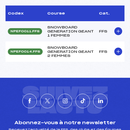
Codex
Course
Cat.
SNOWBOARD
GENERATION GEANT
FFS
NPEF0011.FFS
1 FEMMES
SNOWBOARD
GENERATION GEANT
FFS
NPEF0014.FFS
2 FEMMES
SUIVEZ
L'ACTU
Abonnez-vous à notre newsletter
Recevez l’actualité de la FFS, des clubs et des Équipes