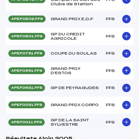
Clubs de Station
GRAND PRIX E.D.F
FFS
APEF0802.FFS
GP DU CREDIT
FFS
APEF0801.FFS
AGRICOLE
COUPE DU SOULAS
FFS
APEF0751.FFS
GRAND PRIX
FFS
APEF0951.FFS
D'ESTOS
GP DE PEYRAGUDES
FFS
APEF0621.FFS
GRAND PRIX CORPO
FFS
APEF0031.FFS
GP DE LA SAINT
FFS
APEF0011.FFS
SYLVESTRE
Résultats Alpin 2005