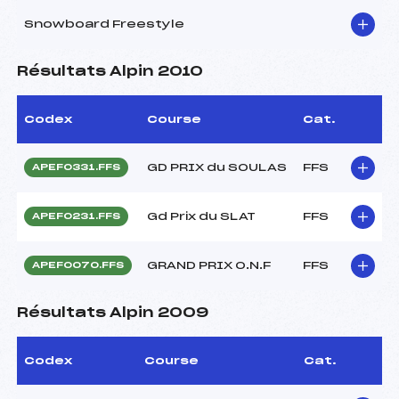
Snowboard Freestyle
Résultats Alpin 2010
Codex
Course
Cat.
GD PRIX du SOULAS
FFS
APEF0331.FFS
Gd Prix du SLAT
FFS
APEF0231.FFS
GRAND PRIX O.N.F
FFS
APEF0070.FFS
Résultats Alpin 2009
Codex
Course
Cat.