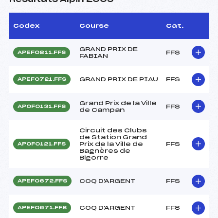
Codex
Course
Cat.
GRAND PRIX DE
FFS
APEF0811.FFS
FABIAN
GRAND PRIX DE PIAU
FFS
APEF0721.FFS
Grand Prix de la Ville
FFS
APOF0131.FFS
de Campan
Circuit des Clubs
de Station Grand
Prix de la Ville de
FFS
APOF0121.FFS
Bagnères de
Bigorre
COQ D'ARGENT
FFS
APEF0672.FFS
COQ D'ARGENT
FFS
APEF0671.FFS