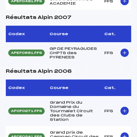
FFS
APEF0481.FFS
ACADEMIE
Résultats Alpin 2007
Codex
Course
Cat.
GP DE PEYRAGUDES
CHPTS des
FFS
APEF0661.FFS
PYRENEES
Résultats Alpin 2006
Codex
Course
Cat.
Grand Prix du
Domaine du
Tourmalet Circuit
FFS
APOF0271.FFS
des Clubs de
Station
Grand prix de
Campan Circuit des
FFS
APOF0241.FFS