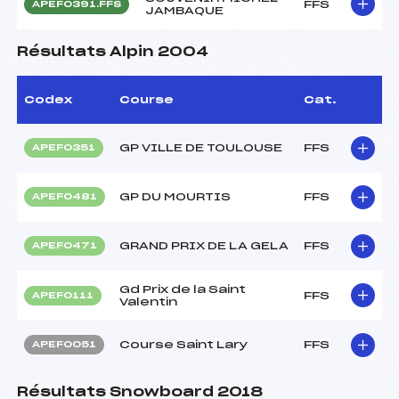
FFS
APEF0391.FFS
JAMBAQUE
Résultats Alpin 2004
Codex
Course
Cat.
GP VILLE DE TOULOUSE
FFS
APEF0351
GP DU MOURTIS
FFS
APEF0481
GRAND PRIX DE LA GELA
FFS
APEF0471
Gd Prix de la Saint
FFS
APEF0111
Valentin
Course Saint Lary
FFS
APEF0051
Résultats Snowboard 2018