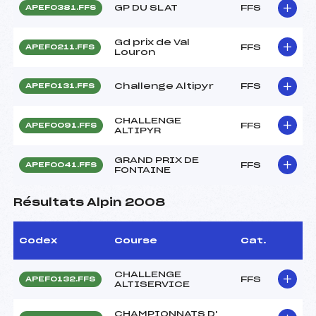
GP DU SLAT
FFS
APEF0381.FFS
Gd prix de Val
FFS
APEF0211.FFS
Louron
Challenge Altipyr
FFS
APEF0131.FFS
CHALLENGE
FFS
APEF0091.FFS
ALTIPYR
GRAND PRIX DE
FFS
APEF0041.FFS
FONTAINE
Résultats Alpin 2008
Codex
Course
Cat.
CHALLENGE
FFS
APEF0132.FFS
ALTISERVICE
CHAMPIONNATS D'