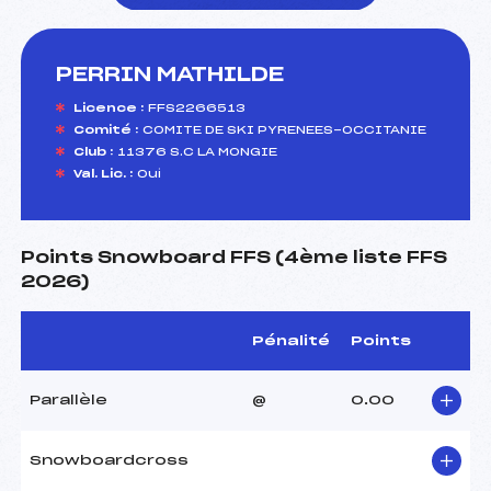
PERRIN MATHILDE
foi(s) le ski
Licence :
FFS2266513
Comité :
COMITE DE SKI PYRENEES-OCCITANIE
Club :
11376 S.C LA MONGIE
Val. Lic. :
Oui
Points Snowboard FFS (4ème liste FFS
2026)
Pénalité
Points
Parallèle
@
0.00
Snowboardcross