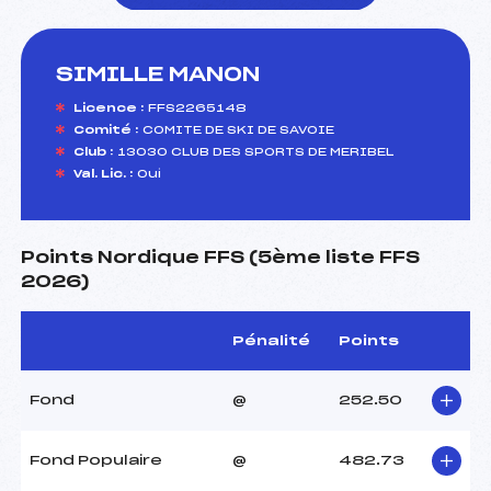
SIMILLE MANON
foi(s) le ski
Licence :
FFS2265148
Comité :
COMITE DE SKI DE SAVOIE
Club :
13030 CLUB DES SPORTS DE MERIBEL
Val. Lic. :
Oui
Points Nordique FFS (5ème liste FFS
2026)
Pénalité
Points
Fond
@
252.50
Fond Populaire
@
482.73