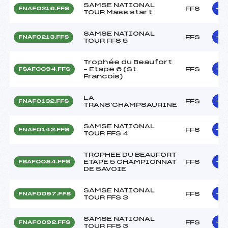
SAMSE NATIONAL
FFS
FNAF0216.FFS
TOUR Mass start
SAMSE NATIONAL
FFS
FNAF0213.FFS
TOUR FFS 5
Trophée du Beaufort
– Etape 6 (St
FFS
FSAF0094.FFS
Francois)
LA
FFS
FNAF0132.FFS
TRANS'CHAMPSAURINE
SAMSE NATIONAL
FFS
FNAF0142.FFS
TOUR FFS 4
TROPHEE DU BEAUFORT
ETAPE 5 CHAMPIONNAT
FFS
FSAF0084.FFS
DE SAVOIE
SAMSE NATIONAL
FFS
FNAF0097.FFS
TOUR FFS 3
SAMSE NATIONAL
FFS
FNAF0092.FFS
TOUR FFS 3