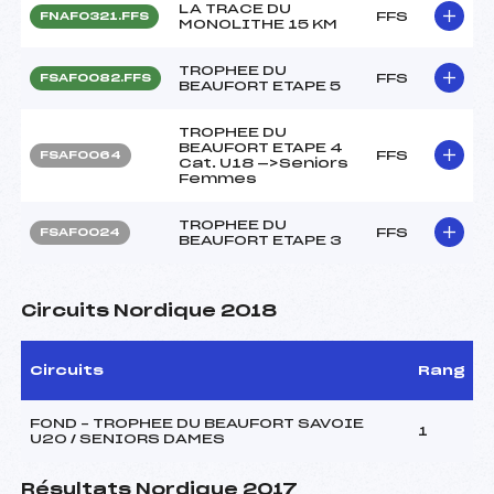
LA TRACE DU
FFS
FNAF0321.FFS
MONOLITHE 15 KM
TROPHEE DU
FFS
FSAF0082.FFS
BEAUFORT ETAPE 5
TROPHEE DU
BEAUFORT ETAPE 4
FFS
FSAF0064
Cat. U18 —>Seniors
Femmes
TROPHEE DU
FFS
FSAF0024
BEAUFORT ETAPE 3
Circuits Nordique 2018
Circuits
Rang
FOND – TROPHEE DU BEAUFORT SAVOIE
1
U20 / SENIORS DAMES
Résultats Nordique 2017