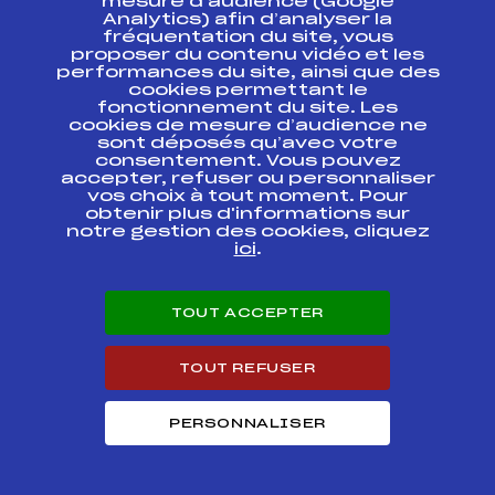
mesure d’audience (Google
Analytics) afin d’analyser la
SUMMER TOUR BIATHLON 2013 SENIORS
fréquentation du site, vous
13
DAMES
proposer du contenu vidéo et les
performances du site, ainsi que des
cookies permettant le
FOND – SUBARU NORDIC CHALLENGE
1
fonctionnement du site. Les
seniors dames
cookies de mesure d’audience ne
sont déposés qu’avec votre
consentement. Vous pouvez
Résultats Nordique 2012
accepter, refuser ou personnaliser
vos choix à tout moment. Pour
obtenir plus d'informations sur
Codex
Course
Cat.
notre gestion des cookies, cliquez
ici
.
CHAMPIONNATS DE
FRANCE DE
FFS
ONAF0041.FFS
ROLLERSKI
TOUT ACCEPTER
PROLOGUE
TOUT REFUSER
CHAMPIONNATS DE
FRANCE DE
FFS
ONAF0046.FFS
ROLLERSKI
POURSUITE
PERSONNALISER
3ème Edition de la
FFS
ONAF0035.FFS
Vincent JAY