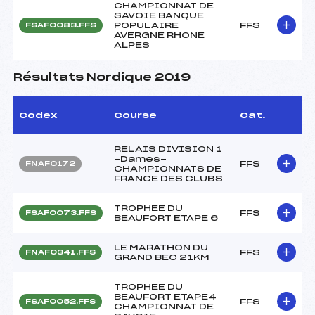
CHAMPIONNAT DE
SAVOIE BANQUE
POPULAIRE
FFS
FSAF0083.FFS
AVERGNE RHONE
ALPES
Résultats Nordique 2019
Codex
Course
Cat.
RELAIS DIVISION 1
-Dames-
FFS
FNAF0172
CHAMPIONNATS DE
FRANCE DES CLUBS
TROPHEE DU
FFS
FSAF0073.FFS
BEAUFORT ETAPE 6
LE MARATHON DU
FFS
FNAF0341.FFS
GRAND BEC 21KM
TROPHEE DU
BEAUFORT ETAPE4
FFS
FSAF0052.FFS
CHAMPIONNAT DE