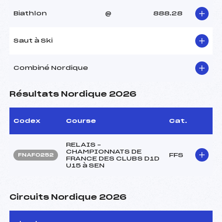
Biathlon
@
888.28
Saut à Ski
Combiné Nordique
Résultats Nordique 2026
Codex
Course
Cat.
RELAIS –
CHAMPIONNATS DE
FFS
FNAF0252
FRANCE DES CLUBS D1D
U15 à SEN
Circuits Nordique 2026