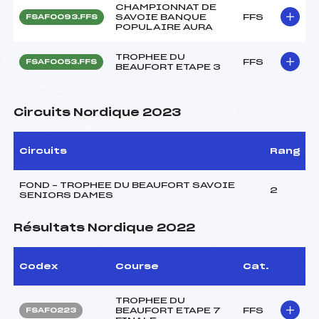
CHAMPIONNAT DE
SAVOIE BANQUE
FFS
FSAF0093.FFS
POPULAIRE AURA
TROPHEE DU
FFS
FSAF0053.FFS
BEAUFORT ETAPE 3
Circuits Nordique 2023
Circuits
Rang
FOND – TROPHEE DU BEAUFORT SAVOIE
2
SENIORS DAMES
Résultats Nordique 2022
Codex
Course
Cat.
TROPHEE DU
BEAUFORT ETAPE 7
FFS
FSAF0223