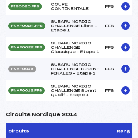
COUPE
FFS
FIS0020.FFS
CONTINENTALE
SUBARU NORDIC
CHALLENGE Libre –
FFS
FNAF0024.FFS
Etape 1
SUBARU NORDIC
CHALLENGE
FFS
FNAF0022.FFS
Classique – Etape 1
SUBARU NORDIC
CHALLENGE SPRINT
FFS
FNAF0015
FINALES – Etape 1
SUBARU NORDIC
CHALLENGE Sprint
FFS
FNAF0012.FFS
Qualif – Etape 1
Circuits Nordique 2014
Circuits
Rang