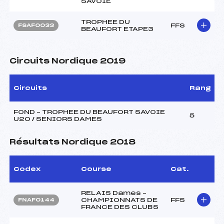
SAVOIE
TROPHEE DU
FFS
FSAF0033
BEAUFORT ETAPE3
Circuits Nordique 2019
Circuits
Rang
FOND – TROPHEE DU BEAUFORT SAVOIE
5
U20 / SENIORS DAMES
Résultats Nordique 2018
Codex
Course
Cat.
RELAIS Dames –
CHAMPIONNATS DE
FFS
FNAF0144
FRANCE DES CLUBS