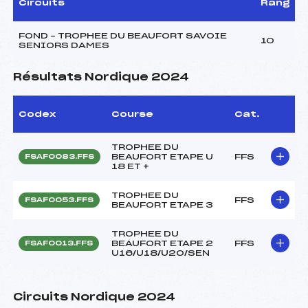
Circuits
Rang
FOND – TROPHEE DU BEAUFORT SAVOIE
10
SENIORS DAMES
Résultats Nordique 2024
Codex
Course
Cat.
TROPHEE DU
BEAUFORT ETAPE U
FFS
FSAF0083.FFS
18 ET +
TROPHEE DU
FFS
FSAF0053.FFS
BEAUFORT ETAPE 3
TROPHEE DU
BEAUFORT ETAPE 2
FFS
FSAF0013.FFS
U16/U18/U20/SEN
Circuits Nordique 2024