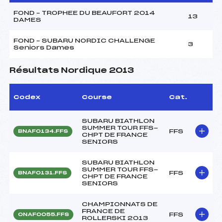
FOND – TROPHEE DU BEAUFORT 2014
13
DAMES
FOND – SUBARU NORDIC CHALLENGE
3
Seniors Dames
Résultats Nordique 2013
Codex
Course
Cat.
SUBARU BIATHLON
SUMMER TOUR FFS-
FFS
BNAF0134.FFS
CHPT DE FRANCE
SENIORS
SUBARU BIATHLON
SUMMER TOUR FFS-
FFS
BNAF0131.FFS
CHPT DE FRANCE
SENIORS
CHAMPIONNATS DE
FRANCE DE
FFS
ONAF0055.FFS
ROLLERSKI 2013