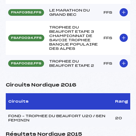
LE MARATHON DU
FFS
FNAF0352.FFS
GRAND BEC
TROPHEE DU
BEAUFORT ETAPE 3
CHAMPIONNAT DE
FFS
FSAF0034.FFS
SAVOIE TROPHEE
BANQUE POPULAIRE
DES ALPES
TROPHEE DU
FFS
FSAF0022.FFS
BEAUFORT ETAPE 2
Circuits Nordique 2016
Circuits
Rang
FOND – TROPHEE DU BEAUFORT U20 / SEN
20
FEMININ
Résultats Nordique 2015