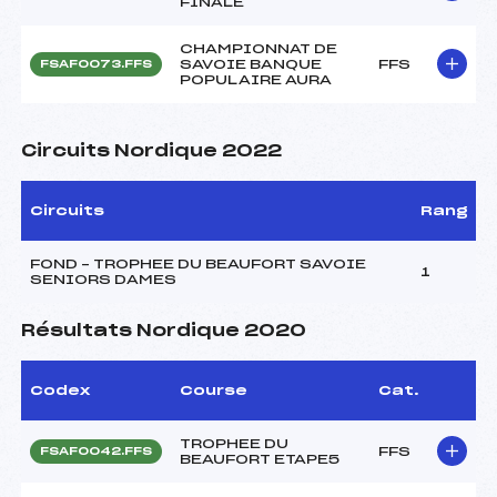
FINALE
CHAMPIONNAT DE
SAVOIE BANQUE
FFS
FSAF0073.FFS
POPULAIRE AURA
Circuits Nordique 2022
Circuits
Rang
FOND – TROPHEE DU BEAUFORT SAVOIE
1
SENIORS DAMES
Résultats Nordique 2020
Codex
Course
Cat.
TROPHEE DU
FFS
FSAF0042.FFS
BEAUFORT ETAPE5