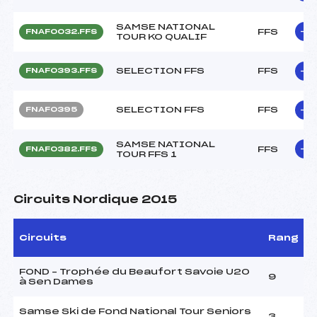
SAMSE NATIONAL
FFS
FNAF0032.FFS
TOUR KO QUALIF
SELECTION FFS
FFS
FNAF0393.FFS
SELECTION FFS
FFS
FNAF0395
SAMSE NATIONAL
FFS
FNAF0382.FFS
TOUR FFS 1
Circuits Nordique 2015
Circuits
Rang
FOND – Trophée du Beaufort Savoie U20
9
à Sen Dames
Samse Ski de Fond National Tour Seniors
3