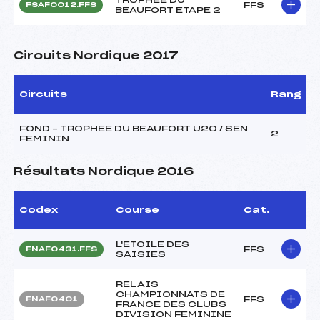
FFS
FSAF0012.FFS
BEAUFORT ETAPE 2
Circuits Nordique 2017
Circuits
Rang
FOND – TROPHEE DU BEAUFORT U20 / SEN
2
FEMININ
Résultats Nordique 2016
Codex
Course
Cat.
L'ETOILE DES
FFS
FNAF0431.FFS
SAISIES
RELAIS
CHAMPIONNATS DE
FFS
FNAF0401
FRANCE DES CLUBS
DIVISION FEMININE