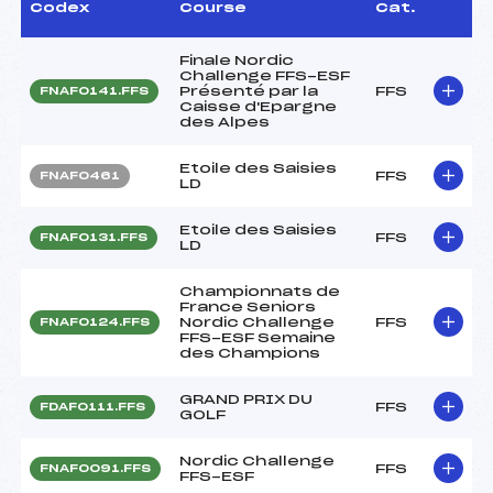
Codex
Course
Cat.
Finale Nordic
Challenge FFS-ESF
Présenté par la
FFS
FNAF0141.FFS
Caisse d'Epargne
des Alpes
Etoile des Saisies
FFS
FNAF0461
LD
Etoile des Saisies
FFS
FNAF0131.FFS
LD
Championnats de
France Seniors
Nordic Challenge
FFS
FNAF0124.FFS
FFS-ESF Semaine
des Champions
GRAND PRIX DU
FFS
FDAF0111.FFS
GOLF
Nordic Challenge
FFS
FNAF0091.FFS
FFS-ESF