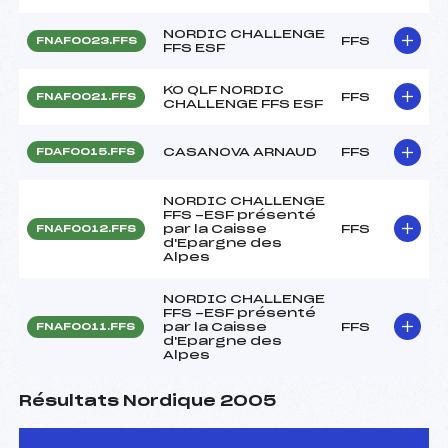
NORDIC CHALLENGE
FFS
FNAF0023.FFS
FFS ESF
KO QLF NORDIC
FFS
FNAF0021.FFS
CHALLENGE FFS ESF
CASANOVA ARNAUD
FFS
FDAF0015.FFS
NORDIC CHALLENGE
FFS -ESF présenté
par la Caisse
FFS
FNAF0012.FFS
d'Epargne des
Alpes
NORDIC CHALLENGE
FFS -ESF présenté
par la Caisse
FFS
FNAF0011.FFS
d'Epargne des
Alpes
Résultats Nordique 2005