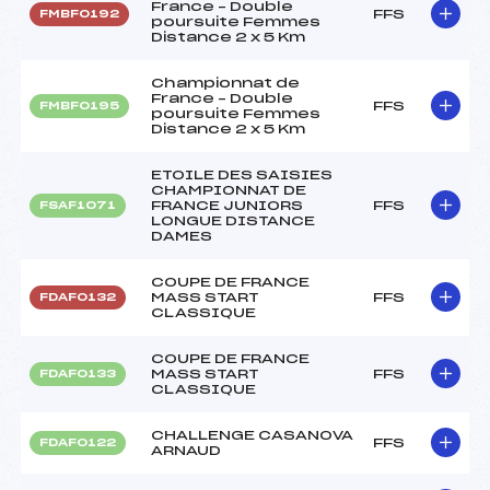
France – Double
FFS
FMBF0192
poursuite Femmes
Distance 2 x 5 Km
Championnat de
France – Double
FFS
FMBF0195
poursuite Femmes
Distance 2 x 5 Km
ETOILE DES SAISIES
CHAMPIONNAT DE
FRANCE JUNIORS
FFS
FSAF1071
LONGUE DISTANCE
DAMES
COUPE DE FRANCE
MASS START
FFS
FDAF0132
CLASSIQUE
COUPE DE FRANCE
MASS START
FFS
FDAF0133
CLASSIQUE
CHALLENGE CASANOVA
FFS
FDAF0122
ARNAUD