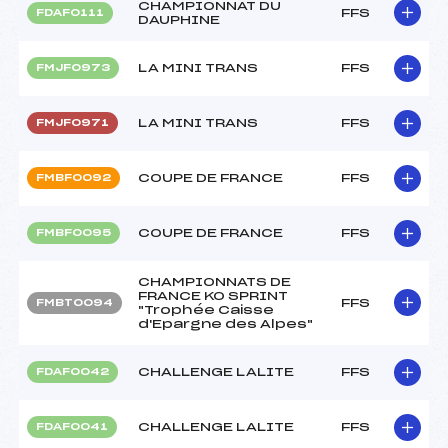
CHAMPIONNAT DU
FFS
FDAF0111
DAUPHINE
LA MINI TRANS
FFS
FMJF0973
LA MINI TRANS
FFS
FMJF0971
COUPE DE FRANCE
FFS
FMBF0092
COUPE DE FRANCE
FFS
FMBF0095
CHAMPIONNATS DE
FRANCE KO SPRINT
FFS
FMBT0094
"Trophée Caisse
d'Epargne des Alpes"
CHALLENGE LALITE
FFS
FDAF0042
CHALLENGE LALITE
FFS
FDAF0041