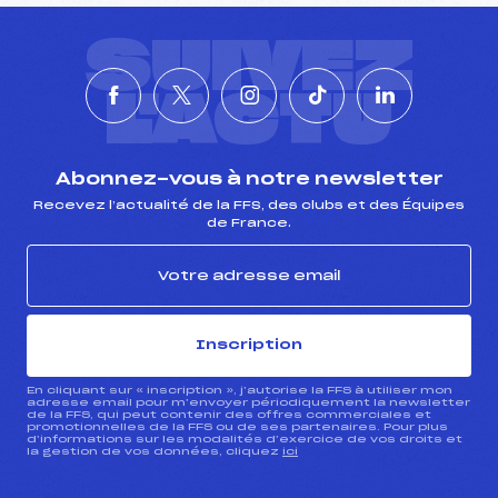
SUIVEZ
L'ACTU
Abonnez-vous à notre newsletter
Recevez l’actualité de la FFS, des clubs et des Équipes
de France.
Inscription
En cliquant sur « inscription », j’autorise la FFS à utiliser mon
adresse email pour m’envoyer périodiquement la newsletter
de la FFS, qui peut contenir des offres commerciales et
promotionnelles de la FFS ou de ses partenaires. Pour plus
d’informations sur les modalités d’exercice de vos droits et
la gestion de vos données, cliquez
ici