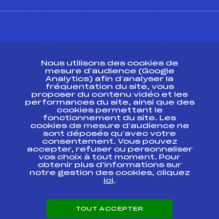
CONTACT
Nous utilisons des cookies de
ESPACE PRESSE
mesure d’audience (Google
Analytics) afin d’analyser la
fréquentation du site, vous
Ressources
proposer du contenu vidéo et les
performances du site, ainsi que des
Pass’Neige
cookies permettant le
Projet sportif fédéral
fonctionnement du site. Les
cookies de mesure d’audience ne
Projet de performance fédéral
sont déposés qu’avec votre
Antidopage
consentement. Vous pouvez
Pôle Développement, Formation, Suivi
accepter, refuser ou personnaliser
Scientifique
vos choix à tout moment. Pour
Listes ministérielles
obtenir plus d'informations sur
notre gestion des cookies, cliquez
Pôle vie de l’athlète
ici
.
Enseignement professionnel
Informatique et chronométrage
Circuits
TOUT ACCEPTER
Carrières