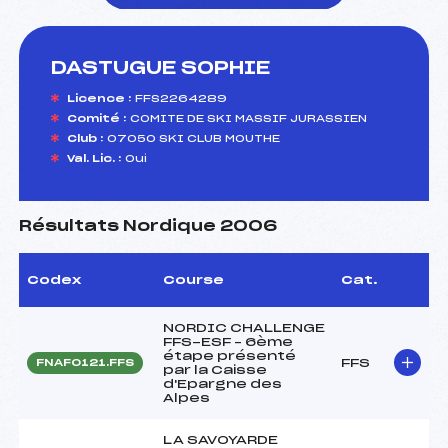
DASTUGUE SOPHIE
foi(s) le ski
Licence :
FFS2264289
Comité :
COMITE DE SKI MASSIF JURASSIEN
Club :
07050 SKI CLUB MOUTHE
Val. Lic. :
Oui
Résultats Nordique 2006
Codex
Course
Cat.
NORDIC CHALLENGE
FFS-ESF – 6ème
étape présenté
FFS
FNAF0121.FFS
par la Caisse
d'Epargne des
Alpes
LA SAVOYARDE