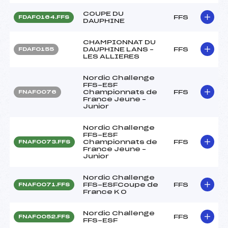
COUPE DU
FFS
FDAF0164.FFS
DAUPHINE
CHAMPIONNAT DU
DAUPHINE LANS –
FFS
FDAF0155
LES ALLIERES
Nordic Challenge
FFS-ESF
Championnats de
FFS
FNAF0076
France Jeune –
Junior
Nordic Challenge
FFS-ESF
Championnats de
FFS
FNAF0073.FFS
France Jeune –
Junior
Nordic Challenge
FFS-ESFCoupe de
FFS
FNAF0071.FFS
France K O
Nordic Challenge
FFS
FNAF0052.FFS
FFS-ESF