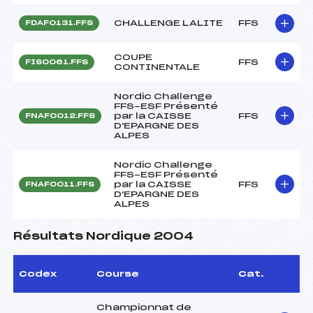
CHALLENGE LALITE
FFS
FDAF0131.FFS
COUPE
FFS
FIS0061.FFS
CONTINENTALE
Nordic Challenge
FFS-ESF Présenté
par la CAISSE
FFS
FNAF0012.FFS
D'EPARGNE DES
ALPES
Nordic Challenge
FFS-ESF Présenté
par la CAISSE
FFS
FNAF0011.FFS
D'EPARGNE DES
ALPES
Résultats Nordique 2004
Codex
Course
Cat.
Championnat de