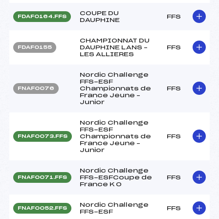
COUPE DU
FFS
FDAF0164.FFS
DAUPHINE
CHAMPIONNAT DU
DAUPHINE LANS –
FFS
FDAF0155
LES ALLIERES
Nordic Challenge
FFS-ESF
Championnats de
FFS
FNAF0076
France Jeune –
Junior
Nordic Challenge
FFS-ESF
Championnats de
FFS
FNAF0073.FFS
France Jeune –
Junior
Nordic Challenge
FFS-ESFCoupe de
FFS
FNAF0071.FFS
France K O
Nordic Challenge
FFS
FNAF0052.FFS
FFS-ESF