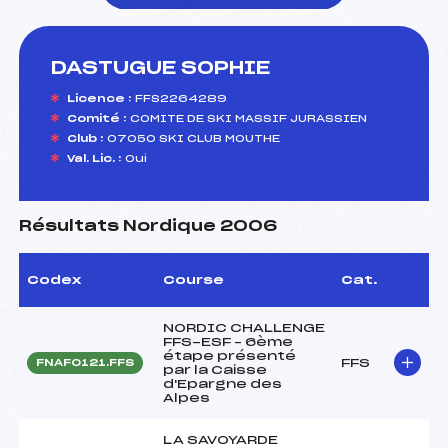
DASTUGUE SOPHIE
foi(s) le ski
Licence :
FFS2264289
Comité :
COMITE DE SKI MASSIF JURASSIEN
Club :
07050 SKI CLUB MOUTHE
Val. Lic. :
Oui
Résultats Nordique 2006
Codex
Course
Cat.
NORDIC CHALLENGE
FFS-ESF – 6ème
étape présenté
FFS
FNAF0121.FFS
par la Caisse
d'Epargne des
Alpes
LA SAVOYARDE