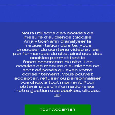
CONTACT
Nous utilisons des cookies de
ESPACE PRESSE
mesure d’audience (Google
Analytics) afin d’analyser la
fréquentation du site, vous
Ressources
proposer du contenu vidéo et les
performances du site, ainsi que des
Pass’Neige
cookies permettant le
Projet sportif fédéral
fonctionnement du site. Les
cookies de mesure d’audience ne
Projet de performance fédéral
sont déposés qu’avec votre
Antidopage
consentement. Vous pouvez
Pôle Développement, Formation, Suivi
accepter, refuser ou personnaliser
Scientifique
vos choix à tout moment. Pour
Listes ministérielles
obtenir plus d'informations sur
notre gestion des cookies, cliquez
Pôle vie de l’athlète
ici
.
Enseignement professionnel
Informatique et chronométrage
Circuits
TOUT ACCEPTER
Carrières