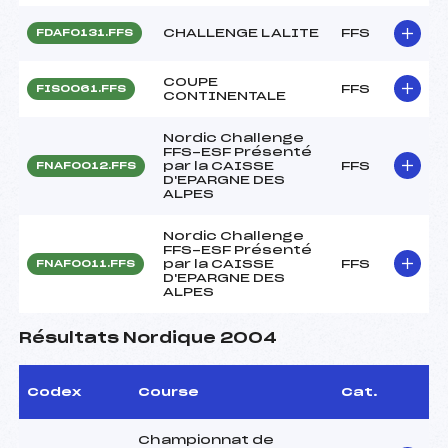
CHALLENGE LALITE
FFS
FDAF0131.FFS
COUPE
FFS
FIS0061.FFS
CONTINENTALE
Nordic Challenge
FFS-ESF Présenté
par la CAISSE
FFS
FNAF0012.FFS
D'EPARGNE DES
ALPES
Nordic Challenge
FFS-ESF Présenté
par la CAISSE
FFS
FNAF0011.FFS
D'EPARGNE DES
ALPES
Résultats Nordique 2004
Codex
Course
Cat.
Championnat de