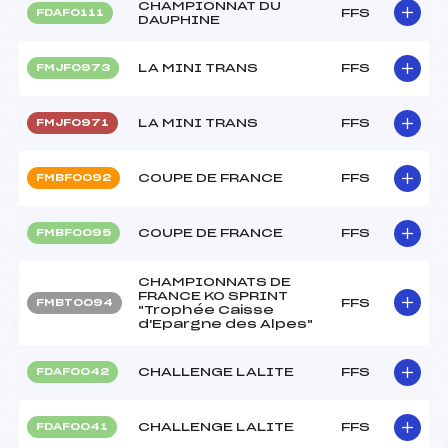
CHAMPIONNAT DU
FFS
FDAF0111
DAUPHINE
LA MINI TRANS
FFS
FMJF0973
LA MINI TRANS
FFS
FMJF0971
COUPE DE FRANCE
FFS
FMBF0092
COUPE DE FRANCE
FFS
FMBF0095
CHAMPIONNATS DE
FRANCE KO SPRINT
FFS
FMBT0094
"Trophée Caisse
d'Epargne des Alpes"
CHALLENGE LALITE
FFS
FDAF0042
CHALLENGE LALITE
FFS
FDAF0041