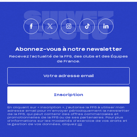
SUIVEZ
L'ACTU
Abonnez-vous à notre newsletter
Recevez l’actualité de la FFS, des clubs et des Équipes
de France.
Inscription
En cliquant sur « inscription », j’autorise la FFS à utiliser mon
adresse email pour m’envoyer périodiquement la newsletter
de la FFS, qui peut contenir des offres commerciales et
promotionnelles de la FFS ou de ses partenaires. Pour plus
d’informations sur les modalités d’exercice de vos droits et
la gestion de vos données, cliquez
ici