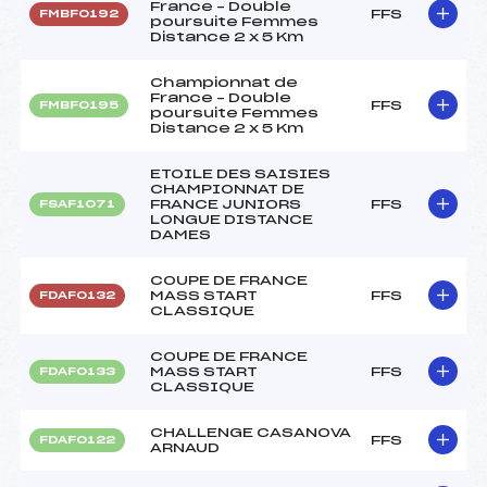
France – Double
FFS
FMBF0192
poursuite Femmes
Distance 2 x 5 Km
Championnat de
France – Double
FFS
FMBF0195
poursuite Femmes
Distance 2 x 5 Km
ETOILE DES SAISIES
CHAMPIONNAT DE
FRANCE JUNIORS
FFS
FSAF1071
LONGUE DISTANCE
DAMES
COUPE DE FRANCE
MASS START
FFS
FDAF0132
CLASSIQUE
COUPE DE FRANCE
MASS START
FFS
FDAF0133
CLASSIQUE
CHALLENGE CASANOVA
FFS
FDAF0122
ARNAUD