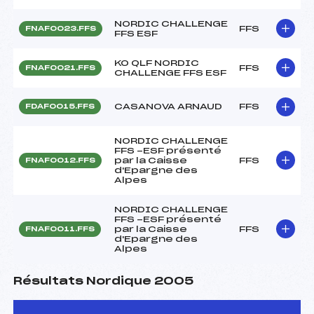
NORDIC CHALLENGE
FFS
FNAF0023.FFS
FFS ESF
KO QLF NORDIC
FFS
FNAF0021.FFS
CHALLENGE FFS ESF
CASANOVA ARNAUD
FFS
FDAF0015.FFS
NORDIC CHALLENGE
FFS -ESF présenté
par la Caisse
FFS
FNAF0012.FFS
d'Epargne des
Alpes
NORDIC CHALLENGE
FFS -ESF présenté
par la Caisse
FFS
FNAF0011.FFS
d'Epargne des
Alpes
Résultats Nordique 2005