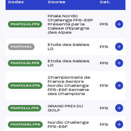
Codex
Course
Cat.
Finale Nordic
Challenge FFS-ESF
Présenté par la
FFS
FNAF0141.FFS
Caisse d'Epargne
des Alpes
Etoile des Saisies
FFS
FNAF0461
LD
Etoile des Saisies
FFS
FNAF0131.FFS
LD
Championnats de
France Seniors
Nordic Challenge
FFS
FNAF0124.FFS
FFS-ESF Semaine
des Champions
GRAND PRIX DU
FFS
FDAF0111.FFS
GOLF
Nordic Challenge
FFS
FNAF0091.FFS
FFS-ESF