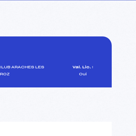
CLUB ARACHES LES
Val. Lic. :
ROZ
Oui