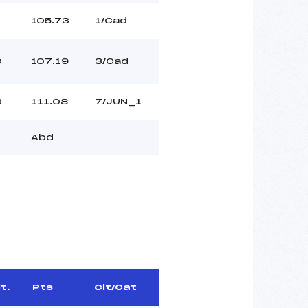
105.73
1/Cad
0
107.19
3/Cad
3
111.08
7/JUN_1
Abd
t.
Pts
Clt/Cat