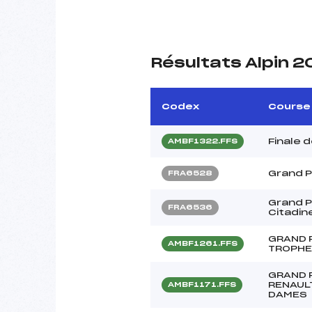
Résultats Alpin 
Codex
Course
Finale 
AMBF1322.FFS
Grand P
FRA6528
Grand P
FRA6536
Citadin
GRAND P
AMBF1261.FFS
TROPHE
GRAND 
RENAUL
AMBF1171.FFS
DAMES