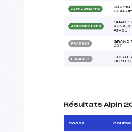
19ème 
AIFF0362.FFS
SLALOM
GRAND 
RENAUL
AMBF0271.FFS
FIVEL
GRAND 
FRA5223
CIT
FIS CI
FRA5347
COMITE
Résultats Alpin 
Codex
Course