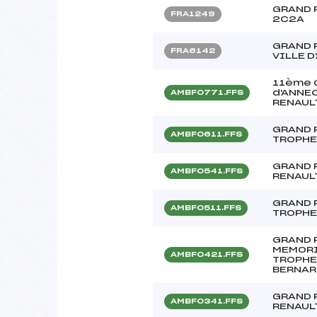
GRAND 
FRA1249
2C2A
GRAND 
FRA6142
VILLE 
11ème G
d'ANNEC
AMBF0771.FFS
RENAUL
GRAND 
AMBF0611.FFS
TROPHE
GRAND 
AMBF0541.FFS
RENAUL
GRAND P
AMBF0511.FFS
TROPHE
GRAND 
MEMORI
AMBF0421.FFS
TROPHE
BERNAR
GRAND 
AMBF0341.FFS
RENAUL