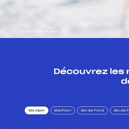
Fiche individuelle
Découvrez les 
d
Ski Alpin
Biathlon
Ski de Fond
Ski de 