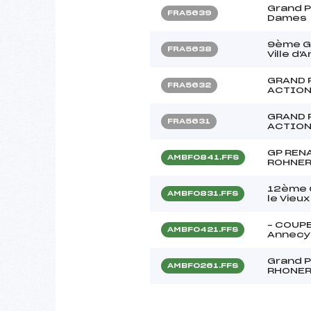
Grand P
FRA5639
Dames
9ème Gr
FRA5638
Ville d
GRAND 
FRA5632
ACTION
GRAND 
FRA5631
ACTION
GP REN
AMBF0841.FFS
ROHNE
12ème G
AMBF0831.FFS
le Vieux
– COUPE
AMBF0421.FFS
Annecy
Grand P
AMBF0261.FFS
RHONER 