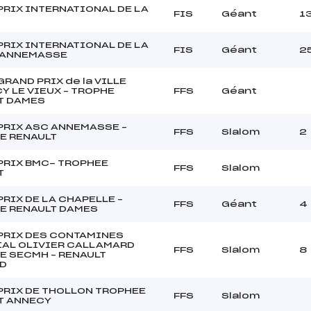
PRIX INTERNATIONAL DE LA
FIS
Géant
1
PRIX INTERNATIONAL DE LA
FIS
Géant
2
D'ANNEMASSE
RAND PRIX de la VILLE
Y LE VIEUX – TROPHE
FFS
Géant
T DAMES
PRIX ASC ANNEMASSE –
FFS
Slalom
2
E RENAULT
PRIX BMC- TROPHEE
FFS
Slalom
T
RIX DE LA CHAPELLE –
FFS
Géant
4
E RENAULT DAMES
PRIX DES CONTAMINES
AL OLIVIER CALLAMARD
FFS
Slalom
8
E SECMH – RENAULT
D
PRIX DE THOLLON TROPHEE
FFS
Slalom
T ANNECY