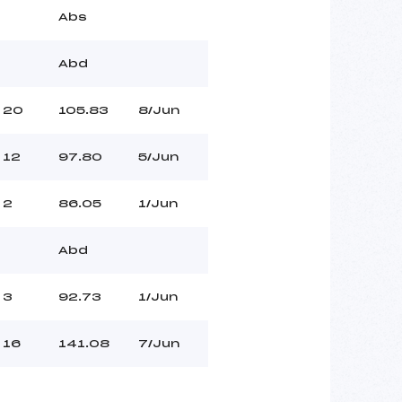
Abs
Abd
20
105.83
8/Jun
12
97.80
5/Jun
2
86.05
1/Jun
Abd
3
92.73
1/Jun
16
141.08
7/Jun