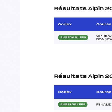
Résultats Alpin 2
Codex
Course
GP RENA
AMBF0481.FFS
BONNEV
Résultats Alpin 
Codex
Course
FINALE
AMBF1561.FFS