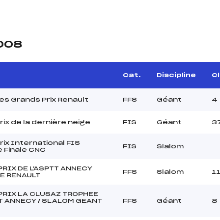
2008
Cat.
Discipline
Cl
des Grands Prix Renault
FFS
Géant
4
rix de la dernière neige
FIS
Géant
3
rix International FIS
FIS
Slalom
e Finale CNC
RIX DE L'ASPTT ANNECY
FFS
Slalom
1
E RENAULT
PRIX LA CLUSAZ TROPHEE
T ANNECY / SLALOM GEANT
FFS
Géant
8