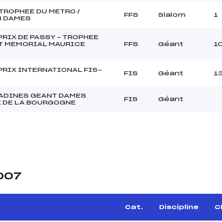
TROPHEE DU METRO /
FFS
Slalom
1
 DAMES
PRIX DE PASSY – TROPHEE
T MEMORIAL MAURICE
FFS
Géant
1
PRIX INTERNATIONAL FIS-
FIS
Géant
1
TADINES GEANT DAMES
FIS
Géant
 DE LA BOURGOGNE
2007
Cat.
Discipline
Cl