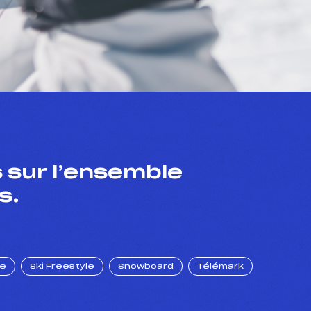
 sur l’ensemble
s.
ue
Ski Freestyle
Snowboard
Télémark