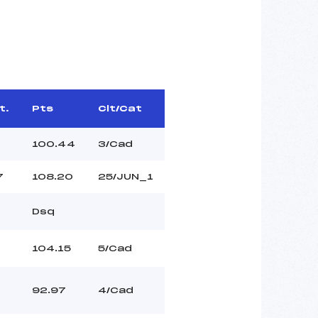
t.
Pts
Clt/Cat
100.44
3/Cad
7
108.20
25/JUN_1
Dsq
1
104.15
5/Cad
92.97
4/Cad