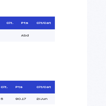
Clt.
Pts
Clt/Cat
Abd
Clt.
Pts
Clt/Cat
5
90.17
2/Jun