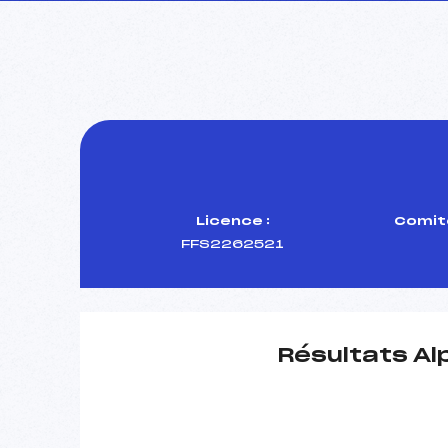
Licence :
Comité
FFS2262521
Résultats Al