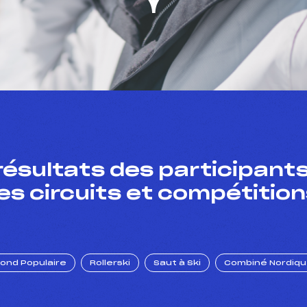
résultats des participants
es circuits et compétition
Fond Populaire
Rollerski
Saut à Ski
Combiné Nordiq