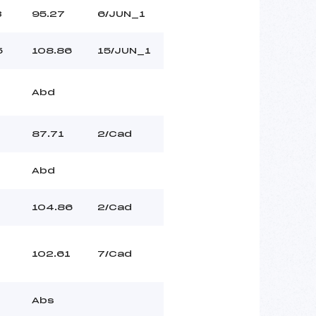
3
95.27
6/JUN_1
5
108.86
15/JUN_1
Abd
87.71
2/Cad
Abd
104.86
2/Cad
102.61
7/Cad
Abs