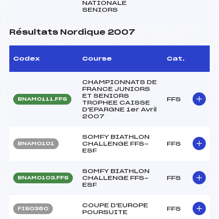
NATIONALE
SENIORS
Résultats Nordique 2007
Codex
Course
Cat.
CHAMPIONNATS DE
FRANCE JUNIORS
ET SENIORS
FFS
BNAM0111.FFS
TROPHEE CAISSE
D'EPARGNE 1er Avril
2007
SOMFY BIATHLON
CHALLENGE FFS-
FFS
BNAM0101
ESF
SOMFY BIATHLON
CHALLENGE FFS-
FFS
BNAM0103.FFS
ESF
COUPE D'EUROPE
FFS
FIS0360
POURSUITE