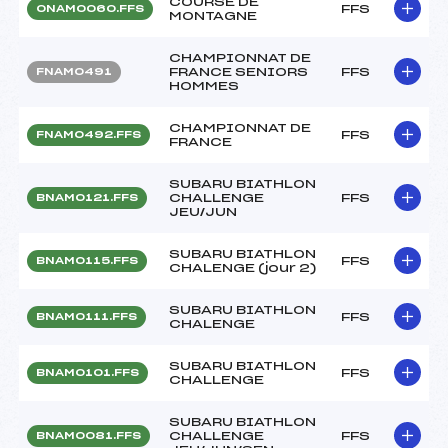
COURSE DE
FFS
ONAM0060.FFS
MONTAGNE
CHAMPIONNAT DE
FRANCE SENIORS
FFS
FNAM0491
HOMMES
CHAMPIONNAT DE
FFS
FNAM0492.FFS
FRANCE
SUBARU BIATHLON
CHALLENGE
FFS
BNAM0121.FFS
JEU/JUN
SUBARU BIATHLON
FFS
BNAM0115.FFS
CHALENGE (jour 2)
SUBARU BIATHLON
FFS
BNAM0111.FFS
CHALENGE
SUBARU BIATHLON
FFS
BNAM0101.FFS
CHALLENGE
SUBARU BIATHLON
CHALLENGE
FFS
BNAM0081.FFS