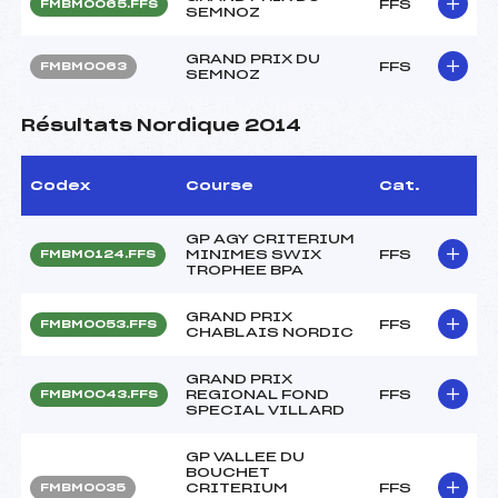
FFS
FMBM0065.FFS
SEMNOZ
GRAND PRIX DU
FFS
FMBM0063
SEMNOZ
Résultats Nordique 2014
Codex
Course
Cat.
GP AGY CRITERIUM
MINIMES SWIX
FFS
FMBM0124.FFS
TROPHEE BPA
GRAND PRIX
FFS
FMBM0053.FFS
CHABLAIS NORDIC
GRAND PRIX
REGIONAL FOND
FFS
FMBM0043.FFS
SPECIAL VILLARD
GP VALLEE DU
BOUCHET
CRITERIUM
FFS
FMBM0035