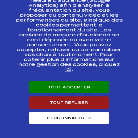
mesure d’audience (Google
CHAMPIONNATS DE
FFS
BNAM0053.FFS
Analytics) afin d’analyser la
FRANCE JUNIOR –
fréquentation du site, vous
TR
proposer du contenu vidéo et les
performances du site, ainsi que des
SOMFY BIATHLON
cookies permettant le
CHALLENGE
fonctionnement du site. Les
CHAMPIONNATS DE
FFS
BNAM0051.FFS
cookies de mesure d’audience ne
FRANCE JUNIOR –
sont déposés qu’avec votre
TR
consentement. Vous pouvez
accepter, refuser ou personnaliser
vos choix à tout moment. Pour
SOMFY BIATHLON
CHALLENGE FFS-
FFS
obtenir plus d'informations sur
BNAM0041.FFS
ESFavec SUBARU
notre gestion des cookies, cliquez
ici
.
COUPE D'EUROPE
FFS
FIS0156.FFS
TOUT ACCEPTER
COUPE D'EUROPE
FFS
FIS0154.FFS
TOUT REFUSER
COUPE D'EUROPE
FFS
FIS0146.FFS
PERSONNALISER
Résultats Nordique 2006