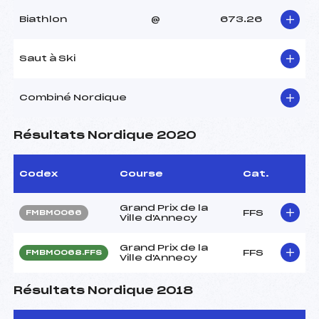
Biathlon
@
673.26
Saut à Ski
Combiné Nordique
Résultats Nordique 2020
Codex
Course
Cat.
Grand Prix de la
FFS
FMBM0066
Ville d'Annecy
Grand Prix de la
FFS
FMBM0068.FFS
Ville d'Annecy
Résultats Nordique 2018