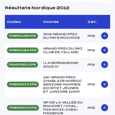
Résultats Nordique 2012
Codex
Course
Cat.
30e GRAND PRIX
FFS
FMBM0125.FFS
DU PAYS ROCHOIS
GRAND PRIX DU SKI
FFS
FMBM0184.FFS
CLUB DE VILLARD
\ LA BORNANDINE
FFS
FNAM0201.FFS
2012 ///
1er GRAND PRIX
CHABLAIS NORDIC
SENIORS HOMMES
FFS
FMBM0074.FFS
20 KM ET JEUNES
ET JUNIORS 10KM
GP DE LA VALLEE DU
BOUCHET / CHAL.
FFS
FMBM0044.FFS
MIN SWIX-UVEX-
MADSHUS