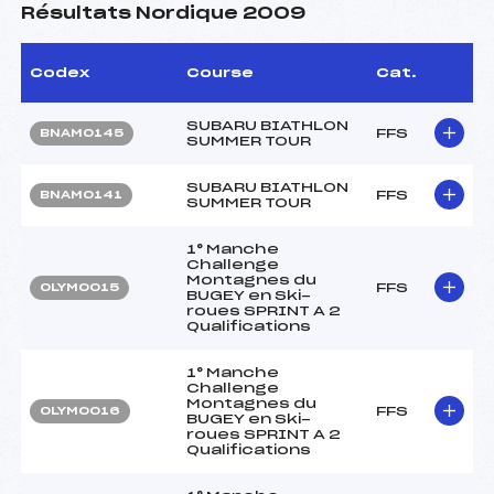
Résultats Nordique 2009
Codex
Course
Cat.
SUBARU BIATHLON
FFS
BNAM0145
SUMMER TOUR
SUBARU BIATHLON
FFS
BNAM0141
SUMMER TOUR
1° Manche
Challenge
Montagnes du
FFS
OLYM0015
BUGEY en Ski-
roues SPRINT A 2
Qualifications
1° Manche
Challenge
Montagnes du
FFS
OLYM0016
BUGEY en Ski-
roues SPRINT A 2
Qualifications