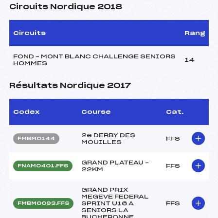
Circuits Nordique 2018
Circuits
Rang
FOND – MONT BLANC CHALLENGE SENIORS
14
HOMMES
Résultats Nordique 2017
Codex
Course
Cat.
2e DERBY DES
FFS
FMBM0144
MOUILLES
GRAND PLATEAU –
FFS
FNAM0401.FFS
22KM
GRAND PRIX
MEGEVE FEDERAL
SPRINT U16 A
FFS
FMBM0093.FFS
SENIORS LA
BUCHERONNE