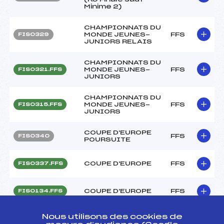
Minime 2)
CHAMPIONNATS DU
MONDE JEUNES-
FFS
FIS0329
JUNIORS RELAIS
CHAMPIONNATS DU
MONDE JEUNES-
FFS
FIS0321.FFS
JUNIORS
CHAMPIONNATS DU
MONDE JEUNES-
FFS
FIS0315.FFS
JUNIORS
COUPE D'EUROPE
FFS
FIS0340
POURSUITE
COUPE D'EUROPE
FFS
FIS0337.FFS
COUPE D'EUROPE
FFS
FIS0134.FFS
SOMFY BIATHLON
Nous utilisons des cookies de
CHALLENGE