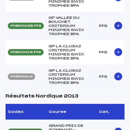
MINIMES SWIX
TROPHEE BPA
GP VALLEE DU
BOUCHET
CRITERIUM
FFS
FMBM0036.FFS
MINIMES SWIX
TROPHEE BPA
GP LA CLUSAZ
CRITERIUM
FFS
FMBM0016.FFS
MINIMES SWIX
TROPHEE BPA
GP LA CLUSAZ
CRITERIUM
FFS
FMBM0013
MINIMES SWIX
TROPHEE BPA
Résultats Nordique 2013
Codex
Course
Cat.
GRAND PRIX DE
SOMMAND –