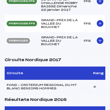
FFS
FMBM0053.FFS
CHALLENGE ROBBY
BAISSE Dimanche
22 janvier 2017
GRAND-PRIX DE LA
VALLEE DU
FFS
FMBM0026.FFS
BOUCHET
GRAND-PRIX DE LA
VALLEE DU
FFS
FMBM0023
BOUCHET
Circuits Nordique 2017
Circuits
Rang
FOND – CRITERIUM REGIONAL DU MT
4
BLANC SENIORS HOMMES
Résultats Nordique 2016