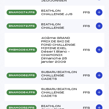
JEU/JUN/SEN
BIATHLON
FFS
BNAM0074.FFS
CHALLENGE JJS
BIATHLON
FFS
BNAM0072.FFS
CHALLENGE
40ème GRAND
PRIX DE SKI DE
FOND CHALLENGE
MIMINE EXEL
FFS
FMBM0094.FFS
Désert Blanc –
CHAMONIX
Dimanche 25
janvier 2009
SUBARU BIATHLON
CHALLENGE
FFS
BNAM0062.FFS
CADETS
SUBARU BIATHLON
CHALLENGE
FFS
BNAM0064.FFS
CADETS
BIATHLON
FFS
BNAM0052.FFS