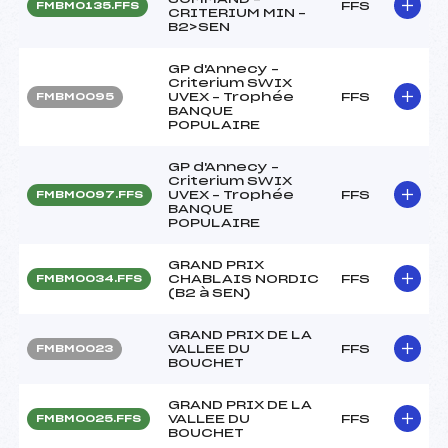
FFS
FMBM0135.FFS
CRITERIUM MIN –
B2>SEN
GP d'Annecy –
Criterium SWIX
UVEX – Trophée
FFS
FMBM0095
BANQUE
POPULAIRE
GP d'Annecy –
Criterium SWIX
UVEX – Trophée
FFS
FMBM0097.FFS
BANQUE
POPULAIRE
GRAND PRIX
CHABLAIS NORDIC
FFS
FMBM0034.FFS
(B2 à SEN)
GRAND PRIX DE LA
VALLEE DU
FFS
FMBM0023
BOUCHET
GRAND PRIX DE LA
VALLEE DU
FFS
FMBM0025.FFS
BOUCHET