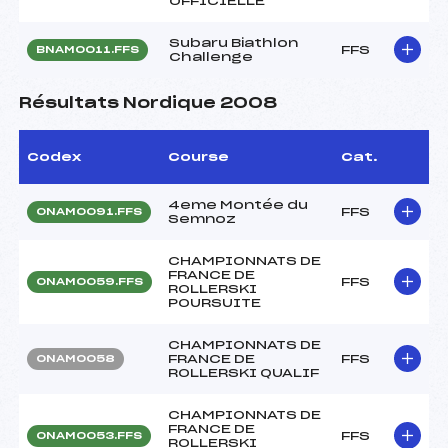
OFFICIELLE
Subaru Biathlon
FFS
BNAM0011.FFS
Challenge
Résultats Nordique 2008
Codex
Course
Cat.
4eme Montée du
FFS
ONAM0091.FFS
Semnoz
CHAMPIONNATS DE
FRANCE DE
FFS
ONAM0059.FFS
ROLLERSKI
POURSUITE
CHAMPIONNATS DE
FRANCE DE
FFS
ONAM0058
ROLLERSKI QUALIF
CHAMPIONNATS DE
FRANCE DE
FFS
ONAM0053.FFS
ROLLERSKI