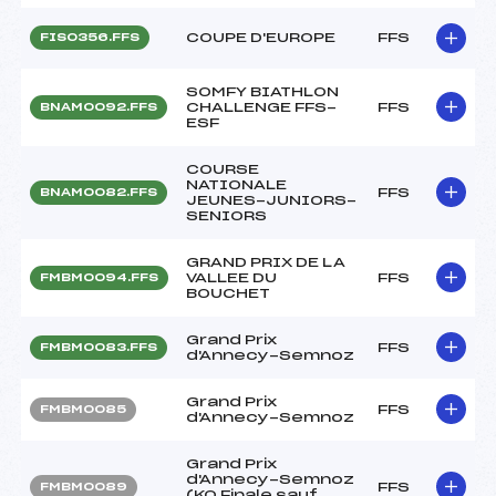
COUPE D'EUROPE
FFS
FIS0356.FFS
SOMFY BIATHLON
CHALLENGE FFS-
FFS
BNAM0092.FFS
ESF
COURSE
NATIONALE
FFS
BNAM0082.FFS
JEUNES-JUNIORS-
SENIORS
GRAND PRIX DE LA
VALLEE DU
FFS
FMBM0094.FFS
BOUCHET
Grand Prix
FFS
FMBM0083.FFS
d'Annecy-Semnoz
Grand Prix
FFS
FMBM0085
d'Annecy-Semnoz
Grand Prix
d'Annecy-Semnoz
FFS
FMBM0089
(KO Finale sauf