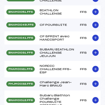
CHALLENGE
BIATHLON
FFS
BNAM0051.FFS
CHALLENGE
CF POURSUITE
FFS
BNAM0049.FFS
CF SPRINT avec
FFS
BNAM0041.FFS
HANDISPORT
SUBARU BIATHLON
CHALLENGE
FFS
BNAM0031.FFS
JEU/JUN
NORDIC
CHALLENGE FFS-
FFS
FNAM0021.FFS
ESF
Challenge Jean-
FFS
FMJM0032.FFS
Marc BRAUD
Subaru Biathlon
Challenge
FFS
BNAM0012.FFS
POURSUITE