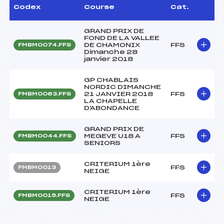
Codex
Course
Cat.
GRAND PRIX DE
FOND DE LA VALLEE
DE CHAMONIX
FFS
FMBM0074.FFS
Dimanche 28
janvier 2018
GP CHABLAIS
NORDIC DIMANCHE
21 JANVIER 2018
FFS
FMBM0063.FFS
LA CHAPELLE
D'ABONDANCE
GRAND PRIX DE
MEGEVE U18 A
FFS
FMBM0044.FFS
SENIORS
CRITERIUM 1ère
FFS
FMBM0013
NEIGE
CRITERIUM 1ère
FFS
FMBM0015.FFS
NEIGE