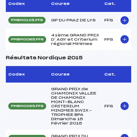
Codex
Course
Cat.
GP DU PRAZ DE LYS
FFS
FMBM0105.FFS
41ème GRAND PRIX
D’ AGY et Criterium
FFS
FMBM0085.FFS
régional Minimes
Résultats Nordique 2015
Codex
Course
Cat.
GRAND PRIX de
CHAMONIX VALLEE
DE CHAMONIX
MONT-BLANC
CRITERIUM
FFS
FMBM0095.FFS
MINIMES SWIX –
TROPHEE BPA
Dimanche 15
Février 2015
GRAND PRIX DU