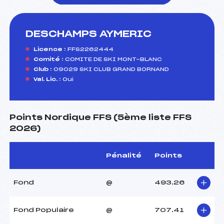
DESCHAMPS AYMERIC
foi(s) le ski
Licence :
FFS2262444
Comité :
COMITE DE SKI MONT-BLANC
Club :
09029 SKI CLUB GRAND BORNAND
Val. Lic. :
Oui
Points Nordique FFS (5ème liste FFS
2026)
Pénalité
Points
Fond
@
493.26
Fond Populaire
@
707.41