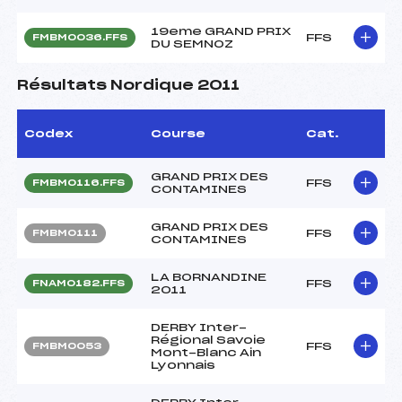
19eme GRAND PRIX
FFS
FMBM0036.FFS
DU SEMNOZ
Résultats Nordique 2011
Codex
Course
Cat.
GRAND PRIX DES
FFS
FMBM0116.FFS
CONTAMINES
GRAND PRIX DES
FFS
FMBM0111
CONTAMINES
LA BORNANDINE
FFS
FNAM0182.FFS
2011
DERBY Inter-
Régional Savoie
FFS
FMBM0053
Mont-Blanc Ain
Lyonnais