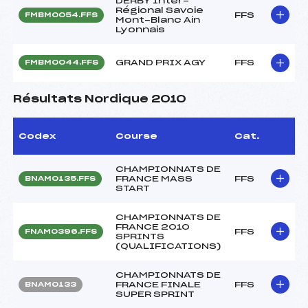
DERBY Inter-
Régional Savoie
FFS
FMBM0054.FFS
Mont-Blanc Ain
Lyonnais
GRAND PRIX AGY
FFS
FMBM0044.FFS
Résultats Nordique 2010
Codex
Course
Cat.
CHAMPIONNATS DE
FRANCE MASS
FFS
BNAM0135.FFS
START
CHAMPIONNATS DE
FRANCE 2010
FFS
FNAM0396.FFS
SPRINTS
(QUALIFICATIONS)
CHAMPIONNATS DE
FRANCE FINALE
FFS
BNAM0133
SUPER SPRINT