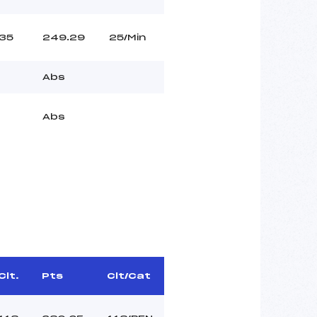
35
249.29
25/Min
Abs
Abs
Clt.
Pts
Clt/Cat