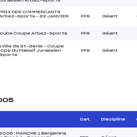
 Jurassien Arbez-Sports
PRIX DES COMMERCANTS
Arbez-Sports – 22 JANVIER
FFS
Géant
Doubs Coupe Arbez-Sports
FFS
Géant
a Ville de St-Genis – Coupe
in Cpe du Massif Jurassien
FFS
Géant
Sports
2005
Cat.
Discipline
2005 : MANCHE 1 Benjamins