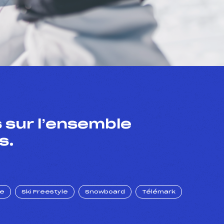
 sur l’ensemble
s.
ue
Ski Freestyle
Snowboard
Télémark