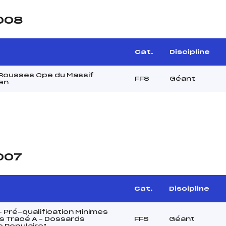
2008
Cat.
Discipline
Rousses Cpe du Massif
FFS
Géant
en
2007
Cat.
Discipline
 Pré-qualification Minimes
 Tracé A – Dossards
FFS
Géant
 Populaire"