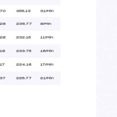
70
355.13
31/Min
28
236.77
8/Min
28
232.15
11/Min
18
233.75
16/Min
17
224.16
17/Min
37
225.77
21/Min