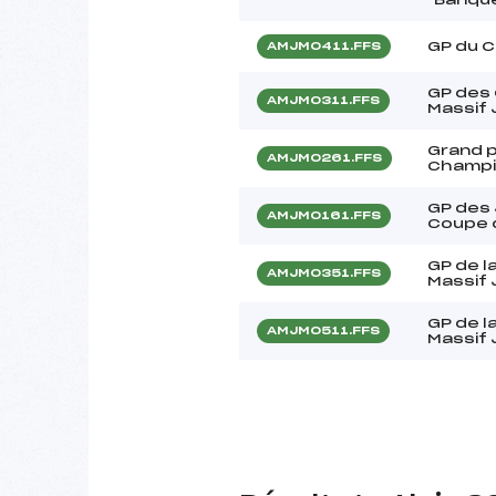
GP du C
AMJM0411.FFS
GP des
AMJM0311.FFS
Massif 
Grand p
AMJM0261.FFS
Champi
GP des 
AMJM0161.FFS
Coupe d
GP de l
AMJM0351.FFS
Massif 
GP de l
AMJM0511.FFS
Massif 