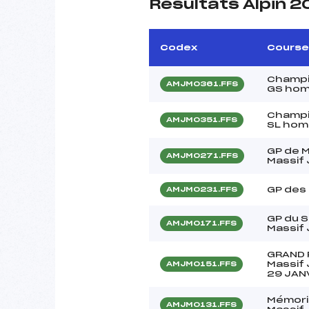
Résultats Alpin 
Codex
Course
Champi
AMJM0361.FFS
GS ho
Champi
AMJM0351.FFS
SL ho
GP de M
AMJM0271.FFS
Massif
GP des
AMJM0231.FFS
GP du S
AMJM0171.FFS
Massif
GRAND 
Massif 
AMJM0151.FFS
29 JAN
Mémori
AMJM0131.FFS