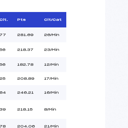
Clt.
Pts
Clt/Cat
77
281.69
26/Min
56
218.37
23/Min
56
182.78
12/Min
25
208.89
17/Min
64
246.21
16/Min
39
218.15
8/Min
78
204.06
21/Min