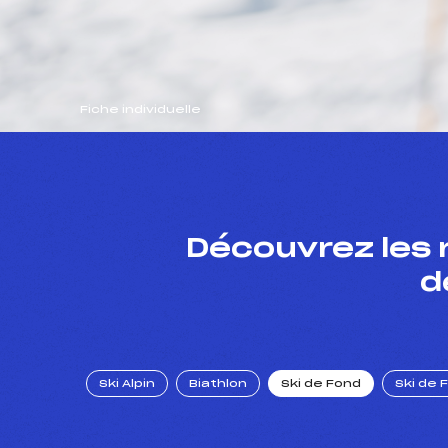
Fiche individuelle
Découvrez les 
d
Ski Alpin
Biathlon
Ski de Fond
Ski de 