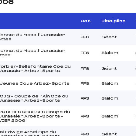
2006
Cat.
Discipline
onnat du Massif Jurassien
FFS
Géant
mmes
onnat du Massif Jurassien
FFS
Slalom
mmes
orbier-Bellefontaine Cpe du
FFS
Géant
 Jurassien Arbez-Sports
 Jeunes Coue Arbez-Sports
FFS
Slalom
CJG – Coupe de l' Ain Cpe du
FFS
Slalom
 Jurassien Arbez-Sports
PRIX DES ROUSSES Coupe du
Jurassien Arbez-Sports –
FFS
Slalom
VIER 2006
al Edwige Arbel Cpe du
FFS
Géant