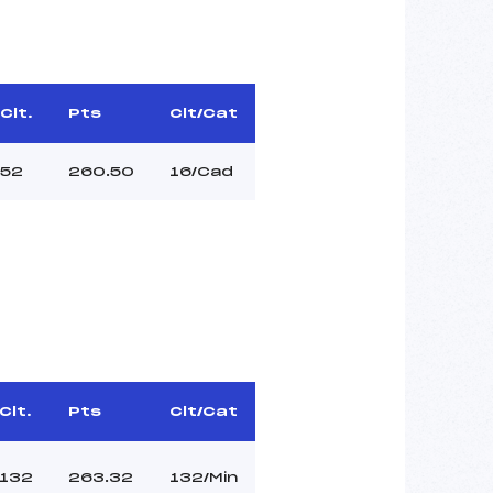
Clt.
Pts
Clt/Cat
52
260.50
16/Cad
Clt.
Pts
Clt/Cat
132
263.32
132/Min