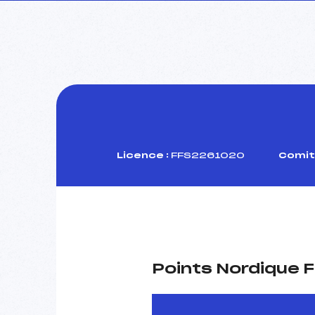
Licence :
FFS2261020
Comit
Points Nordique F