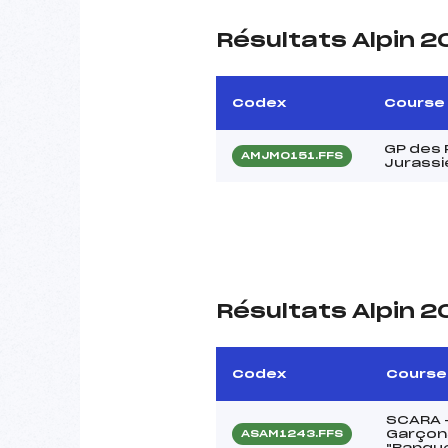
Résultats Alpin 
Codex
Course
GP des 
AMJM0151.FFS
Jurassi
Résultats Alpin 
Codex
Course
SCARA –
Garçons
ASAM1243.FFS
"Banque