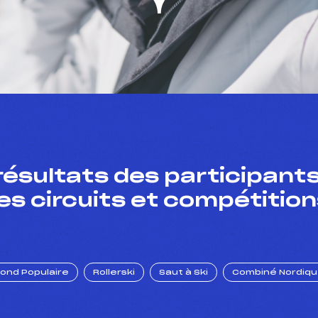
résultats des participants
es circuits et compétition
Fond Populaire
Rollerski
Saut à Ski
Combiné Nordiq