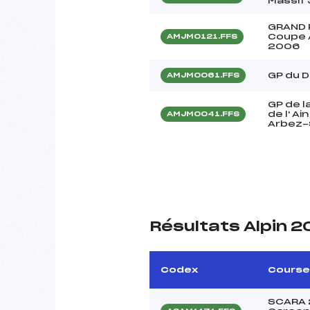
Massif
GRAND 
Coupe 
AMJM0121.FFS
2006
GP du 
AMJM0061.FFS
GP de l
de l' A
AMJM0041.FFS
Arbez-
Résultats Alpin 
Codex
Course
SCARA 