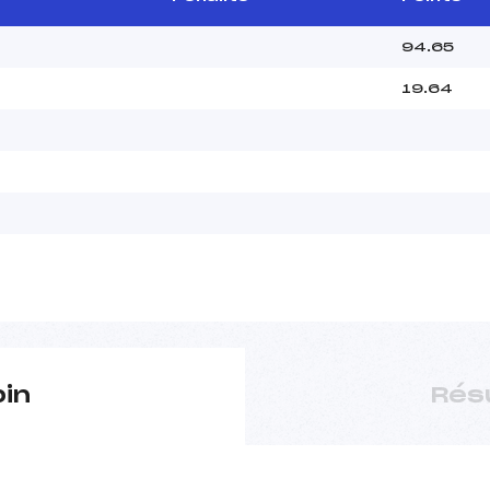
94.65
19.64
pin
Rés