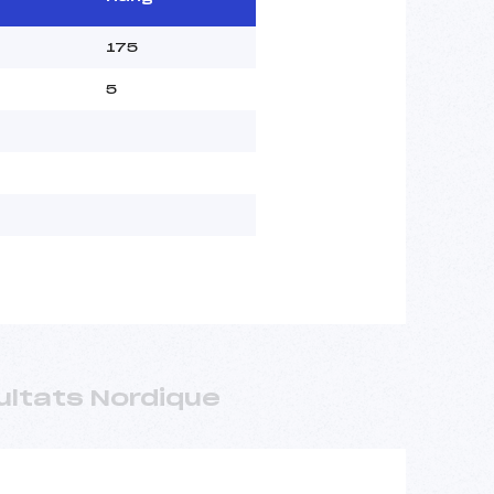
175
5
ultats Nordique