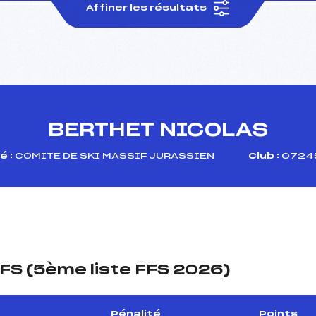
Affiner les résultats
BERTHET NICOLAS
é :
COMITE DE SKI MASSIF JURASSIEN
Club :
07245
FS (5ème liste FFS 2026)
Pénalité
Points