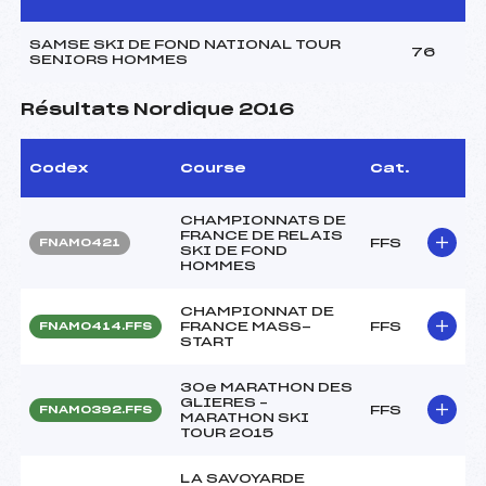
SAMSE SKI DE FOND NATIONAL TOUR
76
SENIORS HOMMES
Résultats Nordique 2016
Codex
Course
Cat.
CHAMPIONNATS DE
FRANCE DE RELAIS
FFS
FNAM0421
SKI DE FOND
HOMMES
CHAMPIONNAT DE
FRANCE MASS-
FFS
FNAM0414.FFS
START
30e MARATHON DES
GLIERES –
FFS
FNAM0392.FFS
MARATHON SKI
TOUR 2015
LA SAVOYARDE