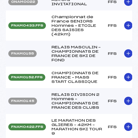
FFS
ONAM0022
INVITATIONAL
Championnat de
France SENIORS
Hommes – ETOILE
FFS
FNAM0433.FFS
DES SAISIES
(42km)
RELAIS MASCULIN –
CHAMPIONNATS DE
FFS
FNAM0155
FRANCE DE SKI DE
FOND
CHAMPIONNATS DE
FRANCE – MASS
FFS
FNAM0152.FFS
START CLASSIQUE
RELAIS DIVISION 2
Hommes –
FFS
FNAM0145
CHAMPIONNATS DE
FRANCE DES CLUBS
LE MARATHON DES
GLIERES – 42KM –
FFS
FNAM0422.FFS
MARATHON SKI TOUR
9