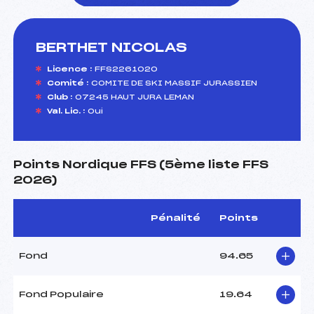
BERTHET NICOLAS
foi(s) le ski
Licence :
FFS2261020
Comité :
COMITE DE SKI MASSIF JURASSIEN
Club :
07245 HAUT JURA LEMAN
Val. Lic. :
Oui
Points Nordique FFS (5ème liste FFS
2026)
Pénalité
Points
Fond
94.65
Fond Populaire
19.64