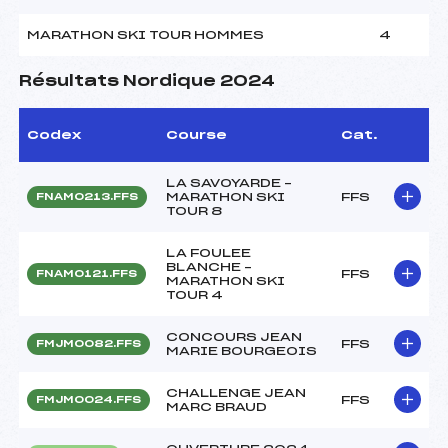
MARATHON SKI TOUR HOMMES
4
Résultats Nordique 2024
Codex
Course
Cat.
LA SAVOYARDE –
MARATHON SKI
FFS
FNAM0213.FFS
TOUR 8
LA FOULEE
BLANCHE –
FFS
FNAM0121.FFS
MARATHON SKI
TOUR 4
CONCOURS JEAN
FFS
FMJM0082.FFS
MARIE BOURGEOIS
CHALLENGE JEAN
FFS
FMJM0024.FFS
MARC BRAUD