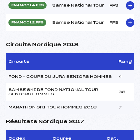
Samse National Tour
FFS
FNAM0014.FFS
Samse National Tour
FFS
FNAM0012.FFS
Circuits Nordique 2018
Circuits
Rang
FOND – COUPE DU JURA SENIORS HOMMES
4
SAMSE SKI DE FOND NATIONAL TOUR
38
SENIORS HOMMES
MARATHON SKI TOUR HOMMES 2018
7
Résultats Nordique 2017
Codex
Course
Cat.