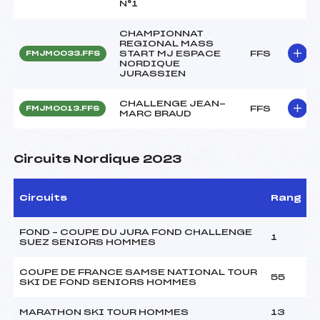
N°1
CHAMPIONNAT
REGIONAL MASS
START MJ ESPACE
FFS
FMJM0033.FFS
NORDIQUE
JURASSIEN
CHALLENGE JEAN-
FFS
FMJM0013.FFS
MARC BRAUD
Circuits Nordique 2023
Circuits
Rang
FOND – COUPE DU JURA FOND CHALLENGE
1
SUEZ SENIORS HOMMES
COUPE DE FRANCE SAMSE NATIONAL TOUR
55
SKI DE FOND SENIORS HOMMES
MARATHON SKI TOUR HOMMES
13