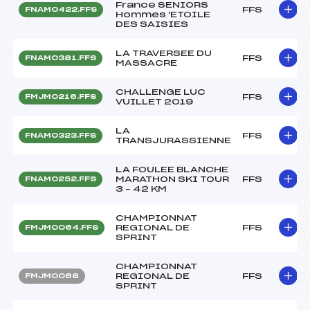
France SENIORS
FFS
FNAM0422.FFS
Hommes 'ETOILE
DES SAISIES
LA TRAVERSEE DU
FFS
FNAM0381.FFS
MASSACRE
CHALLENGE LUC
FFS
FMJM0216.FFS
VUILLET 2019
LA
FFS
FNAM0323.FFS
TRANSJURASSIENNE
LA FOULEE BLANCHE
MARATHON SKI TOUR
FFS
FNAM0252.FFS
3 – 42 KM
CHAMPIONNAT
REGIONAL DE
FFS
FMJM0064.FFS
SPRINT
CHAMPIONNAT
REGIONAL DE
FFS
FMJM0068
SPRINT