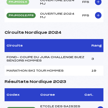
OUVERTURE 2024
FFS
FMJM0014
MJ
OUVERTURE 2024
FFS
FMJM0012.FFS
MJ
Circuits Nordique 2024
Circuits
Rang
FOND- COUPE DU JURA CHALLENGE SUEZ
3
SENIORS HOMMES
MARATHON SKI TOUR HOMMES
19
Résultats Nordique 2023
Codex
Course
Cat.
ETOILE DES SAISIES