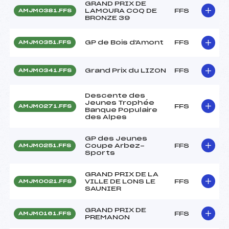
GRAND PRIX DE
LAMOURA COQ DE
FFS
AMJM0381.FFS
BRONZE 39
GP de Bois d'Amont
FFS
AMJM0351.FFS
Grand Prix du LIZON
FFS
AMJM0341.FFS
Descente des
Jeunes Trophée
FFS
AMJM0271.FFS
Banque Populaire
des Alpes
GP des Jeunes
Coupe Arbez-
FFS
AMJM0251.FFS
Sports
GRAND PRIX DE LA
VILLE DE LONS LE
FFS
AMJM0021.FFS
SAUNIER
GRAND PRIX DE
FFS
AMJM0161.FFS
PREMANON