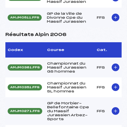
Massif Jurassien
GP de la Ville de
Divonne Cpe du
FFS
AMJM0511.FFS
Massif Jurassien
Résultats Alpin 2006
Codex
Course
Cat.
Championnat du
Massif Jurassien
FFS
AMJM0361.FFS
GS hommes
Championnat du
Massif Jurassien
FFS
AMJM0351.FFS
SL hommes
GP de Morbier-
Bellefontaine Cpe
du Massif
FFS
AMJM0271.FFS
Jurassien Arbez-
Sports