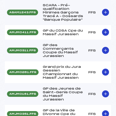
SCARA – Pré-
qualification
Minimes Garçons
FFS
ASAM1243.FFS
Tracé A – Dossards
"Banque Populaire"
GP du CDSA Cpe du
FFS
AMJM0411.FFS
Massif Jurassien
GP des
Commerçants
FFS
AMJM0311.FFS
Coupe du Massif
Jurassien
Grand prix du Jura
Gessien
FFS
AMJM0261.FFS
Championnat du
Massif Jurassien
GP des Jeunes de
Saint-Genis Coupe
FFS
AMJM0161.FFS
du Massif
Jurassien
GP de la Ville de
Divonne Cpe du
FFS
AMJM0351.FFS