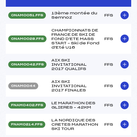
13ème montée du
FFS
ONAM0051.FFS
Semnoz
CHAMPIONNATS DE
FRANCE DE SKI DE
FOND D'ETE MASS
FFS
ONAM0028.FFS
START – Ski de Fond
d'Eté U16
AIX SKI
INVITATIONAL
FFS
ONAM0042.FFS
2017 QUALIFS
AIX SKI
INVITATIONAL
FFS
ONAM0044
2017 FINALES
LE MARATHON DES
FFS
FNAM0402.FFS
GLIERES – 42KM
LA NORDIQUE DES
CRETES MARATHON
FFS
FNAM0214.FFS
SKI TOUR