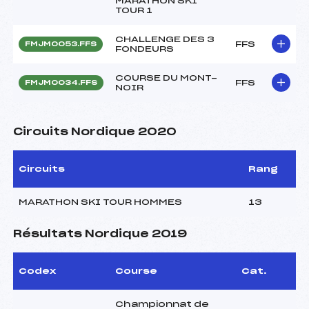
MARATHON SKI
TOUR 1
CHALLENGE DES 3
FFS
FMJM0053.FFS
FONDEURS
COURSE DU MONT-
FFS
FMJM0034.FFS
NOIR
Circuits Nordique 2020
Circuits
Rang
MARATHON SKI TOUR HOMMES
13
Résultats Nordique 2019
Codex
Course
Cat.
Championnat de