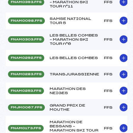
– MARATHON SKI
FFS
FNAM0393.FFS
TOUR n°11
SAMSE NATIONAL
FFS
FNAM0098.FFS
TOUR 5
LES BELLES COMBES
– MARATHON SKI
FFS
FNAM0303.FFS
TOUR n°6
LES BELLES COMBES
FFS
FNAM0292.FFS
TRANSJURASSIENNE
FFS
FNAM0283.FFS
MARATHON DES
FFS
FNAM0253.FFS
NEIGES
GRAND PRIX DE
FFS
FMJM0067.FFS
MOUTHE
MARATHON DE
BESSANS –
FFS
FNAM0173.FFS
MARATHON SKI TOUR