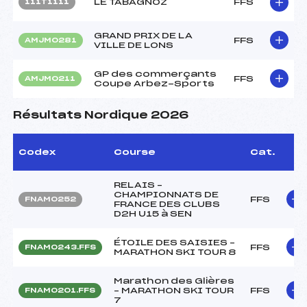
LE TABAGNOZ
FFS
111T1111
GRAND PRIX DE LA
FFS
AMJM0281
VILLE DE LONS
GP des commerçants
FFS
AMJM0211
Coupe Arbez-Sports
Résultats Nordique 2026
Codex
Course
Cat.
RELAIS –
CHAMPIONNATS DE
FFS
FNAM0252
FRANCE DES CLUBS
D2H U15 à SEN
ÉTOILE DES SAISIES –
FFS
FNAM0243.FFS
MARATHON SKI TOUR 8
Marathon des Glières
– MARATHON SKI TOUR
FFS
FNAM0201.FFS
7