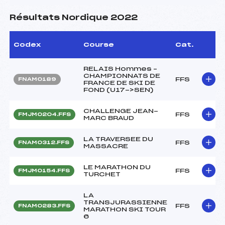
Résultats Nordique 2022
Codex
Course
Cat.
RELAIS Hommes –
CHAMPIONNATS DE
FFS
FNAM0189
FRANCE DE SKI DE
FOND (U17->SEN)
CHALLENGE JEAN-
FFS
FMJM0204.FFS
MARC BRAUD
LA TRAVERSEE DU
FFS
FNAM0312.FFS
MASSACRE
LE MARATHON DU
FFS
FMJM0154.FFS
TURCHET
LA
TRANSJURASSIENNE
FFS
FNAM0283.FFS
MARATHON SKI TOUR
6