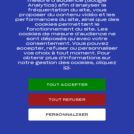
mesure d’audience (Google
MARATHON SKI
Analytics) afin d’analyser la
TOUR 3 SKATE
fréquentation du site, vous
proposer du contenu vidéo et les
LE MARATHON
performances du site, ainsi que des
INTERNATIONAL DE
cookies permettant le
FFS
FNAM0054.FFS
BESSANS FT / LIBRE
fonctionnement du site. Les
42 KM
cookies de mesure d’audience ne
sont déposés qu’avec votre
consentement. Vous pouvez
SAMSE NATIONAL
TOUR FFS 2 –
FFS
accepter, refuser ou personnaliser
FNAM0022.FFS
SPRINT
vos choix à tout moment. Pour
obtenir plus d'informations sur
notre gestion des cookies, cliquez
SAMSE NATIONAL
FFS
FNAM0028.FFS
ici
.
TOUR FFS 2
CHAMPIONNAT
TOUT ACCEPTER
REGIONAL DE
FFS
FMJM0032.FFS
SPRINT
TOUT REFUSER
COUPE
FFS
FIS0019.FFS
CONTINENTALE OPA
PERSONNALISER
COUPE
FFS
FIS0016.FFS
CONTINENTALE OPA