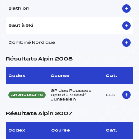
Biathlon
Saut à Ski
Combiné Nordique
Résultats Alpin 2008
Codex
Course
Cat.
GP des Rousses
Cpe du Massif
FFS
AMJM0151.FFS
Jurassien
Résultats Alpin 2007
Codex
Course
Cat.