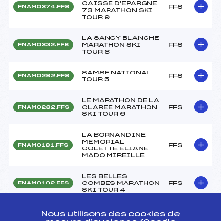
CAISSE D'EPARGNE
FFS
FNAM0374.FFS
73 MARATHON SKI
TOUR 9
LA SANCY BLANCHE
MARATHON SKI
FFS
FNAM0332.FFS
TOUR 8
SAMSE NATIONAL
FFS
FNAM0292.FFS
TOUR 5
LE MARATHON DE LA
CLAREE MARATHON
FFS
FNAM0282.FFS
SKI TOUR 6
LA BORNANDINE
MEMORIAL
FFS
FNAM0181.FFS
COLETTE ELIANE
MADO MIREILLE
LES BELLES
COMBES MARATHON
FFS
FNAM0102.FFS
SKI TOUR 4
LA FOULEE
Nous utilisons des cookies de
BLANCHE
FFS
FNAM0073.FFS