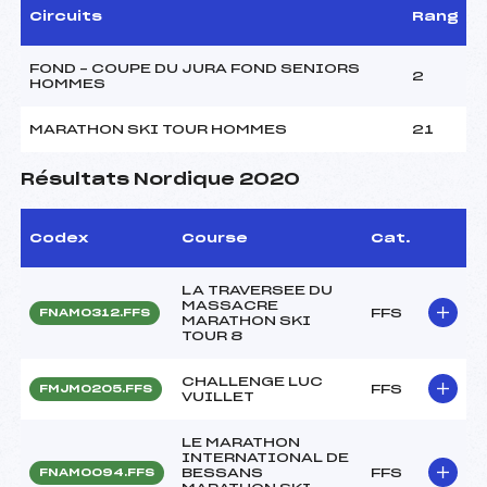
Circuits
Rang
FOND – COUPE DU JURA FOND SENIORS
2
HOMMES
MARATHON SKI TOUR HOMMES
21
Résultats Nordique 2020
Codex
Course
Cat.
LA TRAVERSEE DU
MASSACRE
FFS
FNAM0312.FFS
MARATHON SKI
TOUR 8
CHALLENGE LUC
FFS
FMJM0205.FFS
VUILLET
LE MARATHON
INTERNATIONAL DE
BESSANS
FFS
FNAM0094.FFS