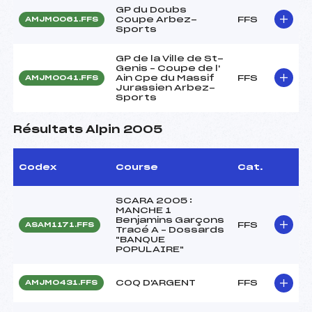
GP du Doubs
Coupe Arbez-
FFS
AMJM0061.FFS
Sports
GP de la Ville de St-
Genis – Coupe de l'
Ain Cpe du Massif
FFS
AMJM0041.FFS
Jurassien Arbez-
Sports
Résultats Alpin 2005
Codex
Course
Cat.
SCARA 2005 :
MANCHE 1
Benjamins Garçons
FFS
ASAM1171.FFS
Tracé A – Dossards
"BANQUE
POPULAIRE"
COQ D'ARGENT
FFS
AMJM0431.FFS