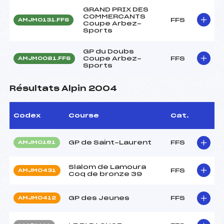
GRAND PRIX DES
COMMERCANTS
FFS
AMJM0131.FFS
Coupe Arbez-
Sports
GP du Doubs
Coupe Arbez-
FFS
AMJM0081.FFS
Sports
Résultats Alpin 2004
Codex
Course
Cat.
GP de Saint-Laurent
FFS
AMJM0161
Slalom de Lamoura
FFS
AMJM0431
Coq de bronze 39
GP des Jeunes
FFS
AMJM0412