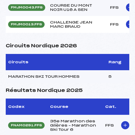
COURSE DU MONT
FFS
FMJM0043.FFS
NOIR U16 A SEN
CHALLENGE JEAN
FFS
FMJM0013.FFS
MARC BRAUD
Circuits Nordique 2026
Circuits
Rang
MARATHON SKI TOUR HOMMES
5
Résultats Nordique 2025
Codex
Course
Cat.
35e Marathon des
Glières – Marathon
FFS
FNAM0291.FFS
Ski Tour 6