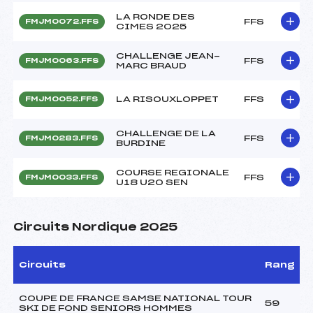
LA RONDE DES
FFS
FMJM0072.FFS
CIMES 2025
CHALLENGE JEAN-
FFS
FMJM0063.FFS
MARC BRAUD
LA RISOUXLOPPET
FFS
FMJM0052.FFS
CHALLENGE DE LA
FFS
FMJM0283.FFS
BURDINE
COURSE REGIONALE
FFS
FMJM0033.FFS
U18 U20 SEN
Circuits Nordique 2025
Circuits
Rang
COUPE DE FRANCE SAMSE NATIONAL TOUR
59
SKI DE FOND SENIORS HOMMES