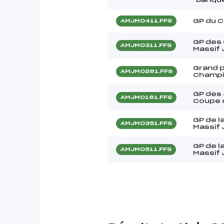
GP du C
AMJM0411.FFS
GP des
AMJM0311.FFS
Massif 
Grand p
AMJM0261.FFS
Champi
GP des 
AMJM0161.FFS
Coupe d
GP de l
AMJM0351.FFS
Massif 
GP de l
AMJM0511.FFS
Massif 