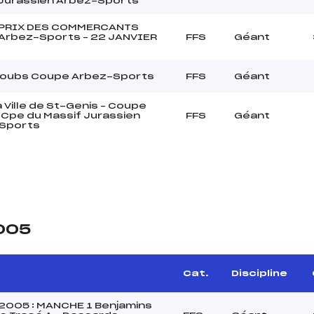
 Jurassien Arbez-Sports
PRIX DES COMMERCANTS
Arbez-Sports – 22 JANVIER
FFS
Géant
Doubs Coupe Arbez-Sports
FFS
Géant
a Ville de St-Genis – Coupe
in Cpe du Massif Jurassien
FFS
Géant
Sports
2005
Cat.
Discipline
2005 : MANCHE 1 Benjamins