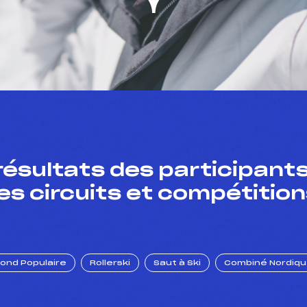
résultats des participants
es circuits et compétition
Fond Populaire
Rollerski
Saut à Ski
Combiné Nordiq