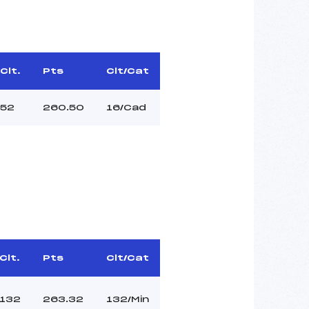
Clt.
Pts
Clt/Cat
52
260.50
16/Cad
Clt.
Pts
Clt/Cat
132
263.32
132/Min