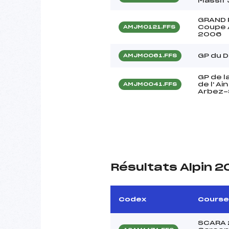
Massif
GRAND 
Coupe 
AMJM0121.FFS
2006
GP du 
AMJM0061.FFS
GP de l
de l' A
AMJM0041.FFS
Arbez-
Résultats Alpin 
Codex
Course
SCARA 