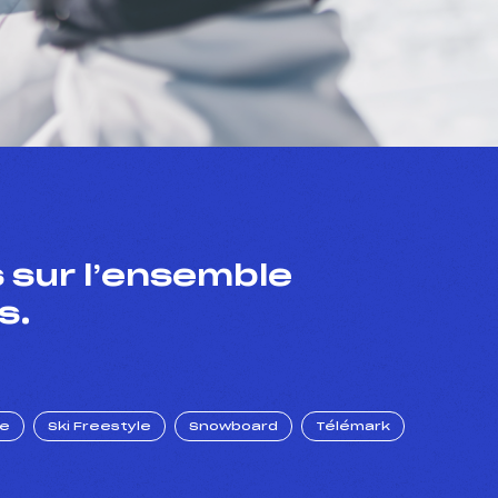
 sur l’ensemble
s.
ue
Ski Freestyle
Snowboard
Télémark