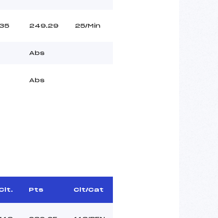
35
249.29
25/Min
Abs
Abs
Clt.
Pts
Clt/Cat