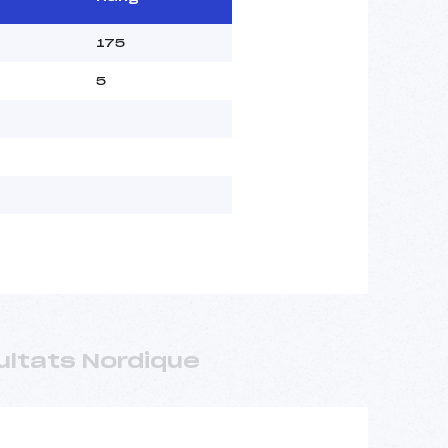
175
5
ultats Nordique