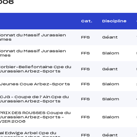
2006
Cat.
Discipline
onnat du Massif Jurassien
FFS
Géant
mmes
onnat du Massif Jurassien
FFS
Slalom
mmes
orbier-Bellefontaine Cpe du
FFS
Géant
 Jurassien Arbez-Sports
 Jeunes Coue Arbez-Sports
FFS
Slalom
CJG – Coupe de l' Ain Cpe du
FFS
Slalom
 Jurassien Arbez-Sports
PRIX DES ROUSSES Coupe du
Jurassien Arbez-Sports –
FFS
Slalom
VIER 2006
al Edwige Arbel Cpe du
FFS
Géant