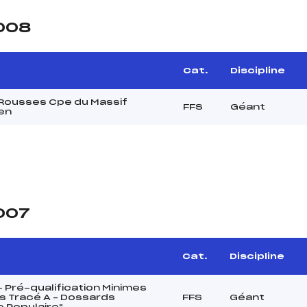
2008
Cat.
Discipline
Rousses Cpe du Massif
FFS
Géant
en
2007
Cat.
Discipline
 Pré-qualification Minimes
 Tracé A – Dossards
FFS
Géant
 Populaire"