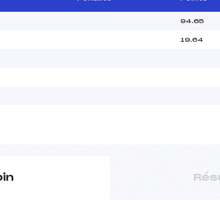
94.65
19.64
pin
Rés