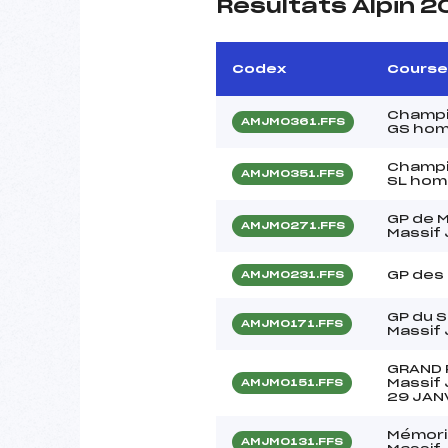
Résultats Alpin 
Codex
Course
Champi
AMJM0361.FFS
GS ho
Champi
AMJM0351.FFS
SL ho
GP de M
AMJM0271.FFS
Massif
GP des
AMJM0231.FFS
GP du S
AMJM0171.FFS
Massif
GRAND 
Massif 
AMJM0151.FFS
29 JAN
Mémori
AMJM0131.FFS