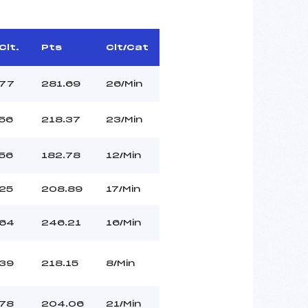
Clt.
Pts
Clt/Cat
77
281.69
26/Min
56
218.37
23/Min
56
182.78
12/Min
25
208.89
17/Min
64
246.21
16/Min
39
218.15
8/Min
78
204.06
21/Min