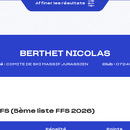
Affiner les résultats
BERTHET NICOLAS
é :
COMITE DE SKI MASSIF JURASSIEN
Club :
07245
FS (5ème liste FFS 2026)
Pénalité
Points