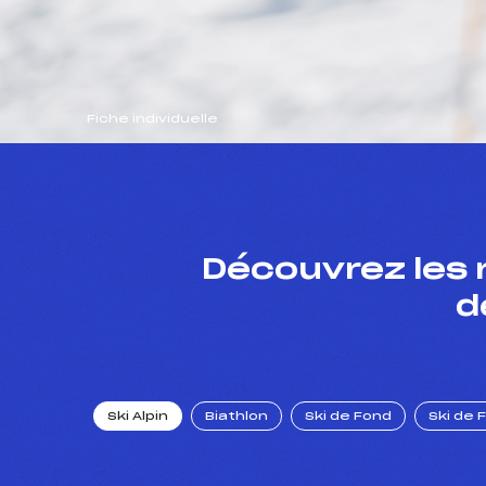
Fiche individuelle
Découvrez les 
d
Ski Alpin
Biathlon
Ski de Fond
Ski de 