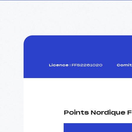
Licence :
FFS2261020
Comit
Points Nordique F