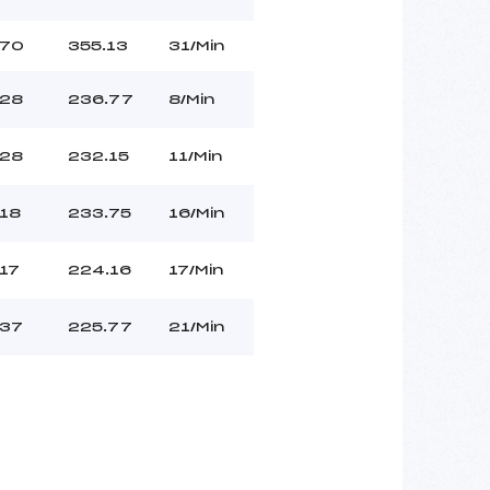
70
355.13
31/Min
28
236.77
8/Min
28
232.15
11/Min
18
233.75
16/Min
17
224.16
17/Min
37
225.77
21/Min