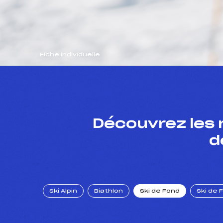
Fiche individuelle
Découvrez les 
d
Ski Alpin
Biathlon
Ski de Fond
Ski de 