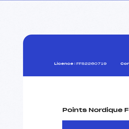
Licence :
FFS2260719
Com
Points Nordique F