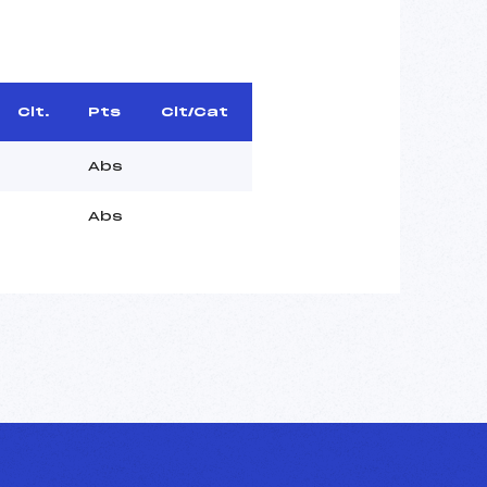
Clt.
Pts
Clt/Cat
Abs
Abs