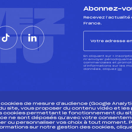
VEZ
Abonnez-vou
Recevez l’actualité 
France.
CTU
En cliquant sur « inscript
m’envoyer périodiquement
commerciales et promotio
d’informations sur les mo
données, cliquez
ici
s cookies de mesure d’audience (Google Analytic
 du site, vous proposer du contenu vidéo et le
des cookies permettant le fonctionnement du sit
essources
ce ne sont déposés qu’avec votre consentem
Pass’Neige
Pôle vie de l’
er ou personnaliser vos choix à tout moment. P
formations sur notre gestion des cookies, cliq
Projet sportif fédéral
Enseignemen