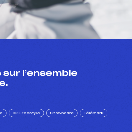
 sur l’ensemble
s.
ue
Ski Freestyle
Snowboard
Télémark