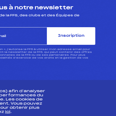
s à notre newsletter
de la FFS, des clubs et des Équipes de
Inscription
ion », j’autorise la FFS à utiliser mon adresse email pour
 la newsletter de la FFS, qui peut contenir des offres
nnelles de la FFS ou de ses partenaires. Pour plus
dalités d’exercice de vos droits et la gestion de vos
s) afin d’analyser
s performances du
e. Les cookies de
ent. Vous pouvez
athlète
our obtenir plus
uez
ici
.
t professionnel