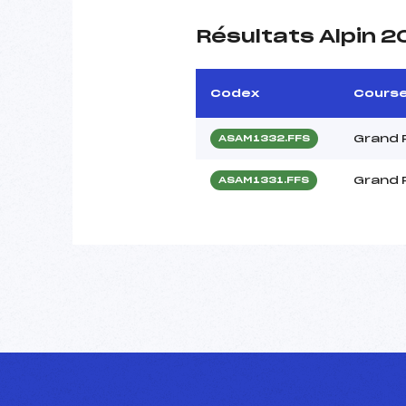
Résultats Alpin 
Codex
Cours
Grand P
ASAM1332.FFS
Grand P
ASAM1331.FFS