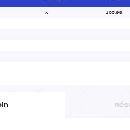
x
165.98
pin
Rés