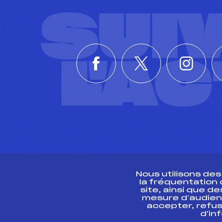
SUI
L'A
Nous utilisons de
la fréquentation
site, ainsi que 
R
mesure d’audien
accepter, refus
d'in
CONTACT