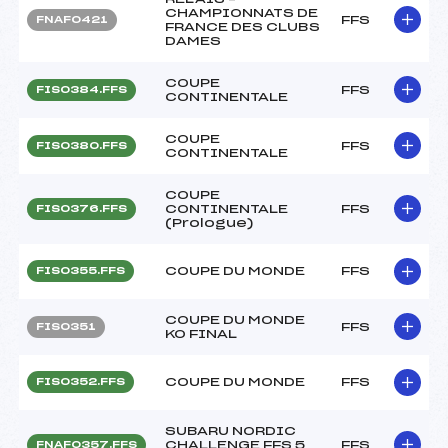
CHAMPIONNATS DE
FFS
FNAF0421
FRANCE DES CLUBS
DAMES
COUPE
FFS
FIS0384.FFS
CONTINENTALE
COUPE
FFS
FIS0380.FFS
CONTINENTALE
COUPE
CONTINENTALE
FFS
FIS0376.FFS
(Prologue)
COUPE DU MONDE
FFS
FIS0355.FFS
COUPE DU MONDE
FFS
FIS0351
KO FINAL
COUPE DU MONDE
FFS
FIS0352.FFS
SUBARU NORDIC
CHALLENGE FFS 5
FFS
FNAF0357.FFS