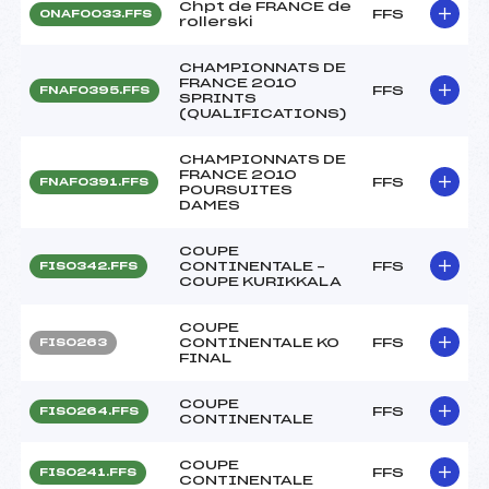
Chpt de FRANCE de
FFS
ONAF0033.FFS
rollerski
CHAMPIONNATS DE
FRANCE 2010
FFS
FNAF0395.FFS
SPRINTS
(QUALIFICATIONS)
CHAMPIONNATS DE
FRANCE 2010
FFS
FNAF0391.FFS
POURSUITES
DAMES
COUPE
CONTINENTALE –
FFS
FIS0342.FFS
COUPE KURIKKALA
COUPE
CONTINENTALE KO
FFS
FIS0263
FINAL
COUPE
FFS
FIS0264.FFS
CONTINENTALE
COUPE
FFS
FIS0241.FFS
CONTINENTALE