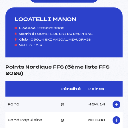
LOCATELLI MANON
foi(s) le ski
Licence :
FFS2259863
Comité :
COMITE DE SKI DU DAUPHINE
Club :
05014 SKI AMICAL MEAUDRAIS
Val. Lic. :
Oui
Points Nordique FFS (5ème liste FFS
2026)
Pénalité
Points
Fond
@
434.14
Fond Populaire
@
503.33