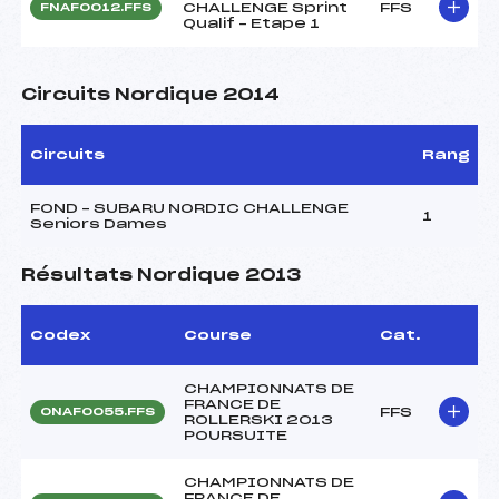
CHALLENGE Sprint
FFS
FNAF0012.FFS
Qualif – Etape 1
Circuits Nordique 2014
Circuits
Rang
FOND – SUBARU NORDIC CHALLENGE
1
Seniors Dames
Résultats Nordique 2013
Codex
Course
Cat.
CHAMPIONNATS DE
FRANCE DE
FFS
ONAF0055.FFS
ROLLERSKI 2013
POURSUITE
CHAMPIONNATS DE
FRANCE DE