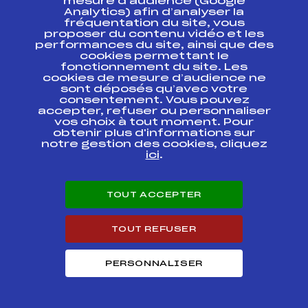
mesure d’audience (Google
Analytics) afin d’analyser la
fréquentation du site, vous
COUPE DU MONDE
FFS
FIS0069.FFS
proposer du contenu vidéo et les
performances du site, ainsi que des
cookies permettant le
COUPE
FFS
FIS0034.FFS
fonctionnement du site. Les
CONTINENTALE
cookies de mesure d’audience ne
sont déposés qu’avec votre
COUPE DU MONDE
consentement. Vous pouvez
FFS
FIS0014
TEAM SPRINT
accepter, refuser ou personnaliser
vos choix à tout moment. Pour
obtenir plus d'informations sur
COUPE DU MONDE
FFS
FIS0011.FFS
notre gestion des cookies, cliquez
ici
.
COUPE DU MONDE
FFS
FIS0010
KO FINAL
TOUT ACCEPTER
COUPE DU MONDE
FFS
FIS0006.FFS
KO FINAL
TOUT REFUSER
COUPE DU MONDE
FFS
FIS0007.FFS
PERSONNALISER
Résultats Nordique 2009