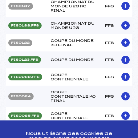
CHAMPIONNAT DU
MONDE U23 KO
FFS
FIS0187
FINAL
CHAMPIONNAT DU
FFS
FIS0188.FFS
MONDE U23
COUPE DU MONDE
FFS
FIS0122
KO FINAL
COUPE DU MONDE
FFS
FIS0123.FFS
COUPE
FFS
FIS0089.FFS
CONTINENTALE
COUPE
CONTINENTALE KO
FFS
FIS0084
FINAL
COUPE
FFS
FIS0085.FFS
CONTINENTALE
COUPE DU MONDE
FFS
FIS0068
Nous utilisons des cookies de
KO FINAL