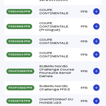
COUPE
FFS
FIS0402.FFS
CONTINENTALE
COUPE
CONTINENTALE
FFS
FIS0398.FFS
(Prologue)
COUPE
FFS
FIS0306.FFS
CONTINENTALE
COUPE
FFS
FIS0304.FFS
CONTINENTALE
SUBARU Nordic
Challenge Course
FFS
FNAF0325.FFS
Poursuite Senoir
Dames
SUBARU Nordic
FFS
FNAF0322.FFS
Challenge FFS 5
CHAMPIONNAT DU
FFS
FIS0278.FFS
MONDE U23