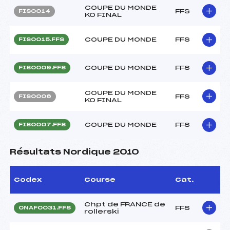
COUPE DU MONDE
FFS
FIS0014
KO FINAL
COUPE DU MONDE
FFS
FIS0015.FFS
COUPE DU MONDE
FFS
FIS0009.FFS
COUPE DU MONDE
FFS
FIS0006
KO FINAL
COUPE DU MONDE
FFS
FIS0007.FFS
Résultats Nordique 2010
Codex
Course
Cat.
Chpt de FRANCE de
FFS
ONAF0031.FFS
rollerski