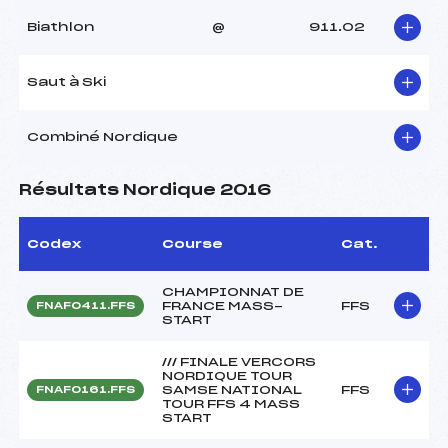
Biathlon
@
911.02
Saut à Ski
Combiné Nordique
Résultats Nordique 2016
Codex
Course
Cat.
CHAMPIONNAT DE
FRANCE MASS-
FFS
FNAF0411.FFS
START
/// FINALE VERCORS
NORDIQUE TOUR
SAMSE NATIONAL
FFS
FNAF0161.FFS
TOUR FFS 4 MASS
START