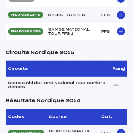
SELECTION FFS
FFS
FNAF0391.FFS
SAMSE NATIONAL
FFS
FNAF0382.FFS
TOUR FFS 1
Circuits Nordique 2015
Circuits
Rang
Samse Ski de Fond National Tour Seniors
18
dames
Résultats Nordique 2014
Codex
Course
Cat.
CHAMPIONNAT DE
FFS
FNAF0406.FFS