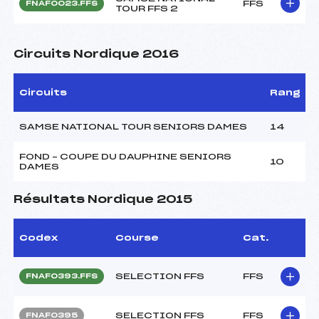
FFS
FNAF0023.FFS
TOUR FFS 2
Circuits Nordique 2016
Circuits
Rang
SAMSE NATIONAL TOUR SENIORS DAMES
14
FOND – COUPE DU DAUPHINE SENIORS
10
DAMES
Résultats Nordique 2015
Codex
Course
Cat.
SELECTION FFS
FFS
FNAF0393.FFS
SELECTION FFS
FFS
FNAF0395