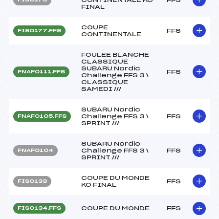
FINAL
COUPE
FFS
FIS0177.FFS
CONTINENTALE
FOULEE BLANCHE
CLASSIQUE
SUBARU Nordic
FFS
FNAF0111.FFS
Challenge FFS 3 \
CLASSIQUE
SAMEDI ///
SUBARU Nordic
Challenge FFS 3 \
FFS
FNAF0105.FFS
SPRINT ///
SUBARU Nordic
Challenge FFS 3 \
FFS
FNAF0104
SPRINT ///
COUPE DU MONDE
FFS
FIS0133
KO FINAL
COUPE DU MONDE
FFS
FIS0134.FFS