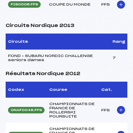
COUPE DU MONDE
FFS
FIS0006.FFS
Circuits Nordique 2013
Circuits
Rang
FOND – SUBARU NORDIC CHALLENGE
7
seniors dames
Résultats Nordique 2012
Codex
Course
Cat.
CHAMPIONNATS DE
FRANCE DE
FFS
ONAF0046.FFS
ROLLERSKI
POURSUITE
CHAMPIONNATS DE
FRANCE DE