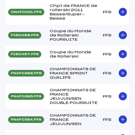
Chpt de FRANCE de
rollerski 2011
FFS
ONAF0021.FFS
Besse/Super-
Besse
Coupe du Monde
de Rollerski
FFS
FIS0468.FFS
POURSUITE
Coupe du Monde
FFS
FIS0467.FFS
de Rollerski
CHAMPIONNATS DE
FRANCE SPRINT
FFS
FNAF0388.FFS
QUALIFS
CHAMPIONNATS DE
FRANCE
FFS
FNAF0385.FFS
JEU/JUN/SEN
DOUBLE POURSUITE
CHAMPIONNATS DE
FRANCE
FFS
FNAF0354.FFS
JEU/JUN/SEN