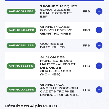
TROPHEE JACQUES
SIMOND &&&&
FFS
AAPM0511.FFS
FINALE CIRCUIT
ESF
GRAND PRIX ESF
S.C. VILLENEUVE
FFS
AAPM0401.FFS
GEANT HOMMES
COURSE ESF
FFS
AAPM0321.FFS
D'AIGUILLES
SLALOM DES
MONITEURS DES
HAUTES-ALPES ET
FFS
AAPM0111.FFS
DE L' UBAYE
CHAILLOL 1600
(HOMMES)
GRAND PRIX
ANCELLE 2009 CRJ
FFS
AAPM0071.FFS
CADETS TROPHEE
BANQUE POPULAIRE
Résultats Alpin 2008