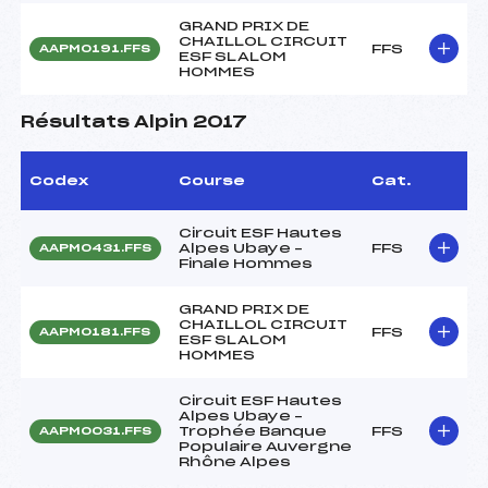
GRAND PRIX DE
CHAILLOL CIRCUIT
FFS
AAPM0191.FFS
ESF SLALOM
HOMMES
Résultats Alpin 2017
Codex
Course
Cat.
Circuit ESF Hautes
Alpes Ubaye –
FFS
AAPM0431.FFS
Finale Hommes
GRAND PRIX DE
CHAILLOL CIRCUIT
FFS
AAPM0181.FFS
ESF SLALOM
HOMMES
Circuit ESF Hautes
Alpes Ubaye –
Trophée Banque
FFS
AAPM0031.FFS
Populaire Auvergne
Rhône Alpes