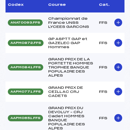
Codex
Course
Cat.
Championnat de
France UNSS
FFS
ANAT0093.FFS
LYCEES GARCONS
GP ASPTT GAP et
GAZELEC GAP
FFS
AAPM0872.FFS
Hommes
GRAND PRIX DE LA
PORTETTE HOMMES
TROPHEE BANQUE
FFS
AAPM0841.FFS
POPULAIRE DES
ALPES
GRAND PRIX DE
CEILLAC CRJ
FFS
AAPM0771.FFS
CADETS
GRAND PRIX DU
DEVOLUY – CRJ
Cadet HOMMES
FFS
AAPM0651.FFS
BANQUE
POPULAIRE DES
ALPES