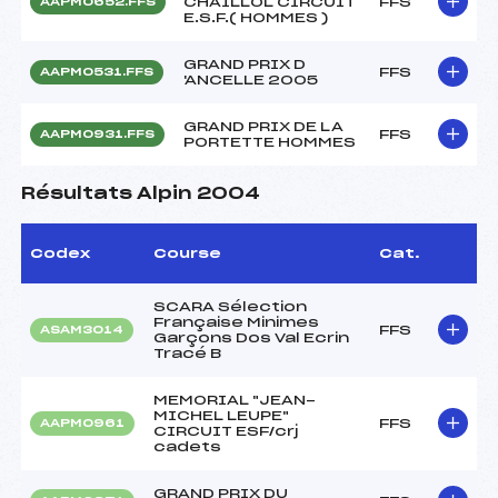
CHAILLOL CIRCUIT
FFS
AAPM0652.FFS
E.S.F.( HOMMES )
GRAND PRIX D
FFS
AAPM0531.FFS
'ANCELLE 2005
GRAND PRIX DE LA
FFS
AAPM0931.FFS
PORTETTE HOMMES
Résultats Alpin 2004
Codex
Course
Cat.
SCARA Sélection
Française Minimes
FFS
ASAM3014
Garçons Dos Val Ecrin
Tracé B
MEMORIAL "JEAN-
MICHEL LEUPE"
FFS
AAPM0961
CIRCUIT ESF/crj
cadets
GRAND PRIX DU