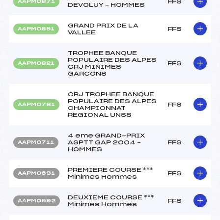
FFS
AAPM0871
DEVOLUY – HOMMES
GRAND PRIX DE LA
FFS
AAPM0851
VALLEE
TROPHEE BANQUE
POPULAIRE DES ALPES
FFS
AAPM0821
CRJ MINIMES
GARCONS
CRJ TROPHEE BANQUE
POPULAIRE DES ALPES
FFS
AAPM0781
CHAMPIONNAT
REGIONAL UNSS
4 eme GRAND-PRIX
ASPTT GAP 2004 –
FFS
AAPM0711
HOMMES
PREMIERE COURSE ***
FFS
AAPM0691
Minimes Hommes
DEUXIEME COURSE ***
FFS
AAPM0692
Minimes Hommes