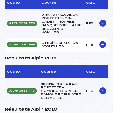
Codex
Course
Cat.
GRAND PRIX DE LA
PORTETTE-CRJ
CADET TROPHEE
FFS
AAPM0531.FFS
BANQUE POPULAIRE
DES ALPES –
HOMMES
Circuit ESF 04-05
FFS
AAPM0391.FFS
AIGUILLES
Résultats Alpin 2011
Codex
Course
Cat.
GRAND PRIX DE LA
PORTETTE-
HOMMES TROPHEE
FFS
AAPM0511.FFS
BANQUE POPULAIRE
DES ALPES
Résultats Alpin 2010