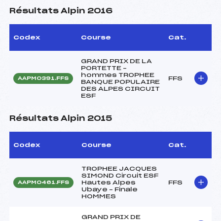
Résultats Alpin 2016
Codex
Course
Cat.
GRAND PRIX DE LA
PORTETTE –
hommes TROPHEE
FFS
AAPM0391.FFS
BANQUE POPULAIRE
DES ALPES CIRCUIT
ESF
Résultats Alpin 2015
Codex
Course
Cat.
TROPHEE JACQUES
SIMOND Circuit ESF
Hautes Alpes
FFS
AAPM0461.FFS
Ubaye – Finale
HOMMES
GRAND PRIX DE