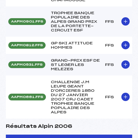
TROPHEE BANQUE
POPULAIRE DES
ALPES GRAND PRIX
FFS
AAPM0901.FFS
DE LA PORTETTE-
CIRCUIT ESF
GP SKI ATTITUDE
FFS
AAPM0812.FFS
HOMMES
GRAND-PRIX ESF DE
ST LEGER LES
FFS
AAPM0531.FFS
MELEZES
CHALLENGE J.M
LEUPE GEANT
D'ORCIERES 1850
DU 27 JANVIER
FFS
AAPM0661.FFS
2007 CRJ CADET
TROPHEE BANQUE
POPULAIRE DES
ALPES
Résultats Alpin 2006