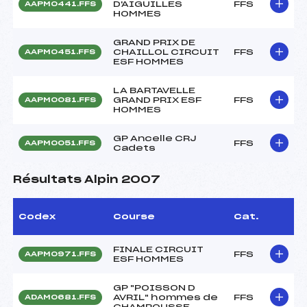
D'AIGUILLES
FFS
AAPM0441.FFS
HOMMES
GRAND PRIX DE
CHAILLOL CIRCUIT
FFS
AAPM0451.FFS
ESF HOMMES
LA BARTAVELLE
GRAND PRIX ESF
FFS
AAPM0081.FFS
HOMMES
GP Ancelle CRJ
FFS
AAPM0051.FFS
Cadets
Résultats Alpin 2007
Codex
Course
Cat.
FINALE CIRCUIT
FFS
AAPM0971.FFS
ESF HOMMES
GP "POISSON D
AVRIL" hommes de
FFS
ADAM0681.FFS
CHAMROUSSE