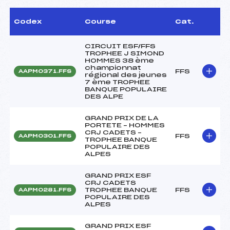
Codex
Course
Cat.
CIRCUIT ESF/FFS
TROPHEE J SIMOND
HOMMES 38 ème
championnat
FFS
AAPM0371.FFS
régional des jeunes
7 ème TROPHEE
BANQUE POPULAIRE
DES ALPE
GRAND PRIX DE LA
PORTETE – HOMMES
CRJ CADETS –
FFS
AAPM0301.FFS
TROPHEE BANQUE
POPULAIRE DES
ALPES
GRAND PRIX ESF
CRJ CADETS
TROPHEE BANQUE
FFS
AAPM0281.FFS
POPULAIRE DES
ALPES
GRAND PRIX ESF