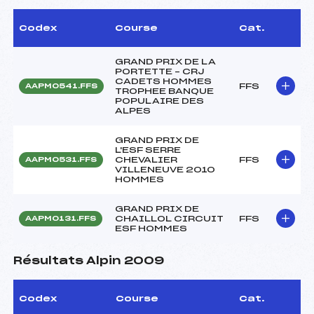
Codex
Course
Cat.
GRAND PRIX DE LA
PORTETTE – CRJ
CADETS HOMMES
FFS
AAPM0541.FFS
TROPHEE BANQUE
POPULAIRE DES
ALPES
GRAND PRIX DE
L'ESF SERRE
CHEVALIER
FFS
AAPM0531.FFS
VILLENEUVE 2010
HOMMES
GRAND PRIX DE
CHAILLOL CIRCUIT
FFS
AAPM0131.FFS
ESF HOMMES
Résultats Alpin 2009
Codex
Course
Cat.