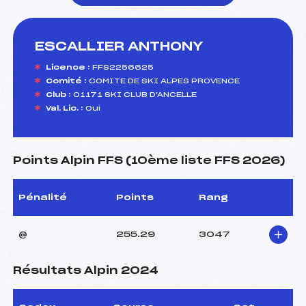
ESCALLIER ANTHONY
foi(s) le ski
Licence :
FFS2256625
Comité :
COMITE DE SKI ALPES PROVENCE
Club :
01171 SKI CLUB D'ANCELLE
Val. Lic. :
Oui
Points Alpin FFS (10ème liste FFS 2026)
Pénalité
Points
Rang
@
255.29
3047
Résultats Alpin 2024