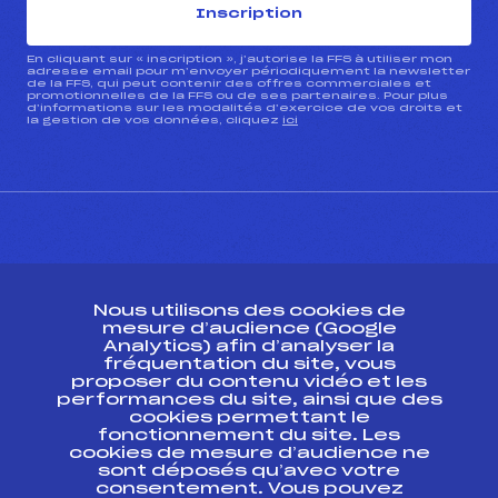
Inscription
En cliquant sur « inscription », j’autorise la FFS à utiliser mon
adresse email pour m’envoyer périodiquement la newsletter
de la FFS, qui peut contenir des offres commerciales et
promotionnelles de la FFS ou de ses partenaires. Pour plus
d’informations sur les modalités d’exercice de vos droits et
la gestion de vos données, cliquez
ici
CONTACT
Nous utilisons des cookies de
ESPACE PRESSE
mesure d’audience (Google
Analytics) afin d’analyser la
fréquentation du site, vous
Ressources
proposer du contenu vidéo et les
performances du site, ainsi que des
Pass’Neige
cookies permettant le
Projet sportif fédéral
fonctionnement du site. Les
cookies de mesure d’audience ne
Projet de performance fédéral
sont déposés qu’avec votre
Antidopage
consentement. Vous pouvez