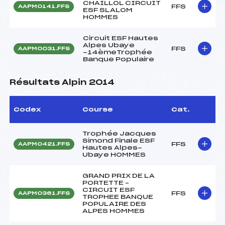
CHAILLOL CIRCUIT
FFS
AAPM0141.FFS
ESF SLALOM
HOMMES
Circuit ESF Hautes
Alpes Ubaye
FFS
AAPM0031.FFS
-14èmeTrophée
Banque Populaire
Résultats Alpin 2014
Codex
Course
Cat.
Trophée Jacques
Simond Finale ESF
FFS
AAPM0421.FFS
Hautes Alpes-
Ubaye HOMMES
GRAND PRIX DE LA
PORTETTE –
CIRCUIT ESF
FFS
AAPM0361.FFS
TROPHEE BANQUE
POPULAIRE DES
ALPES HOMMES