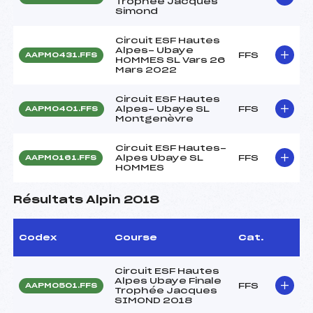
Trophée Jacques
Simond
Circuit ESF Hautes
Alpes- Ubaye
FFS
AAPM0431.FFS
HOMMES SL Vars 26
Mars 2022
Circuit ESF Hautes
Alpes- Ubaye SL
FFS
AAPM0401.FFS
Montgenèvre
Circuit ESF Hautes-
Alpes Ubaye SL
FFS
AAPM0161.FFS
HOMMES
Résultats Alpin 2018
Codex
Course
Cat.
Circuit ESF Hautes
Alpes Ubaye Finale
FFS
AAPM0501.FFS
Trophée Jacques
SIMOND 2018