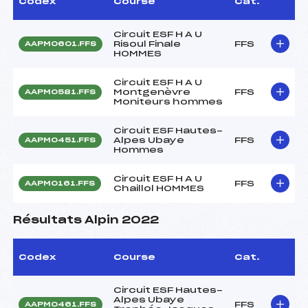
Codex
Course
Cat.
Circuit ESF H A U
Risoul Finale
FFS
AAPM0601.FFS
HOMMES
Circuit ESF H A U
Montgenèvre
FFS
AAPM0581.FFS
Moniteurs hommes
Circuit ESF Hautes-
Alpes Ubaye
FFS
AAPM0451.FFS
Hommes
Circuit ESF H A U
FFS
AAPM0161.FFS
Chaillol HOMMES
Résultats Alpin 2022
Codex
Course
Cat.
Circuit ESF Hautes-
Alpes Ubaye
FFS
AAPM0461.FFS