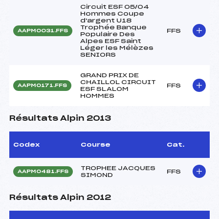
Circuit ESF 05/04
Hommes Coupe
d'argent U18
Trophée Banque
FFS
AAPM0031.FFS
Populaire Des
Alpes ESF Saint
Léger les Mélèzes
SENIORS
GRAND PRIX DE
CHAILLOL CIRCUIT
FFS
AAPM0171.FFS
ESF SLALOM
HOMMES
Résultats Alpin 2013
Codex
Course
Cat.
TROPHEE JACQUES
FFS
AAPM0481.FFS
SIMOND
Résultats Alpin 2012